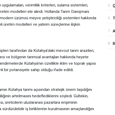
uygulamaları, verimlilik kriterleri, sulama sistemleri,
5.
Ç
üretim modelleri ele alındı. Hollanda Tarım Danışmanı
odern üzümsü meyve yetiştiriciliği sistemleri hakkında
6.
T
li üretim modelleri ve yatırım süreçlerine ilişkin
7.
A
u
8.
R
pleri tarafından da Kütahya’daki mevcut tarım arazileri,
sitesi ve bölgenin tarımsal avantajları hakkında heyete
endirmelerde Kütahya’nın özellikle iklim ve toprak yapısı
i bir potansiyele sahip olduğu ifade edildi.
amın Kütahya tarımı açısından stratejik önem taşıdığını
liğinin artırılmasını hedeflediklerini söyledi. Gültekin,
ı, üreticilerin uluslararası pazarlara erişiminin
 sürdürülebilir iş birliklerinin kurulmasının amaçlandığını