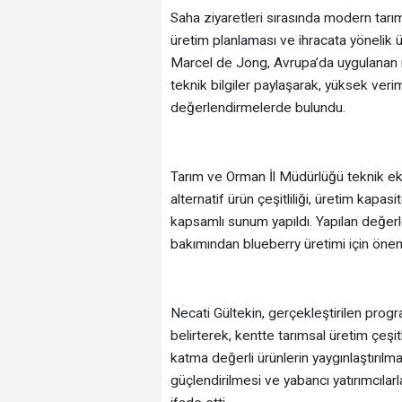
Saha ziyaretleri sırasında modern tarım 
üretim planlaması ve ihracata yönelik 
Marcel de Jong, Avrupa’da uygulanan m
teknik bilgiler paylaşarak, yüksek verim
değerlendirmelerde bulundu.
Tarım ve Orman İl Müdürlüğü teknik eki
alternatif ürün çeşitliliği, üretim kapa
kapsamlı sunum yapıldı. Yapılan değerl
bakımından blueberry üretimi için öneml
Necati Gültekin, gerçekleştirilen progr
belirterek, kentte tarımsal üretim çeşitli
katma değerli ürünlerin yaygınlaştırılmas
güçlendirilmesi ve yabancı yatırımcılarla