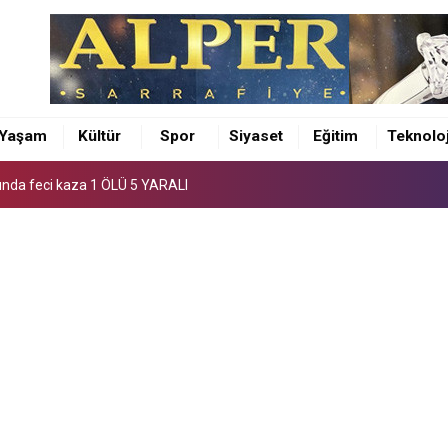
unda feci kaza 1 ÖLÜ 5 YARALI
ıldı
Yaşam
Kültür
Spor
Siyaset
Eğitim
Teknoloj
ürü Osman Elbir’den 4 ilçeye ziyaret
unda feci kaza 1 ÖLÜ 5 YARALI
ıldı