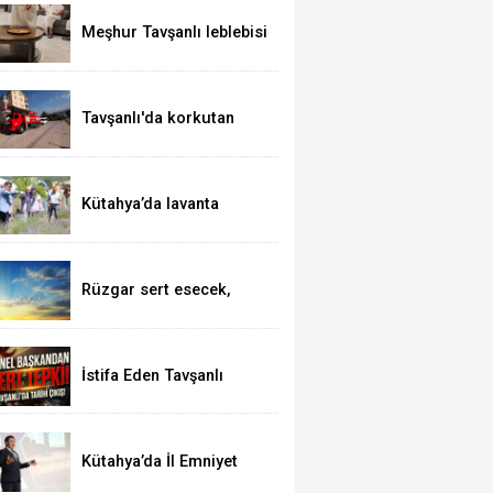
Meşhur Tavşanlı leblebisi
kutsal topraklarda
Tavşanlı'da korkutan
yangın
Kütahya’da lavanta
hasadı
Rüzgar sert esecek,
sıcaklık değişmeyecek
İstifa Eden Tavşanlı
Belediye Başkanı Derin’e
Sert Tepki
Kütahya’da İl Emniyet
Müdürlüğü personeline