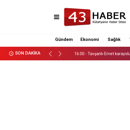
16:00 - Tavşanlı-Emet karayol
21:58 - Trafik kazası ucuz atlat
Gündem
Ekonomi
Sağlık
16:10 - Kütahya İl Emniyet Müd
SON DAKİKA
16:00 - Tavşanlı-Emet karayol
21:58 - Trafik kazası ucuz atlat