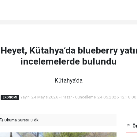
 Heyet, Kütahya’da blueberry yatır
incelemelerde bulundu
Kütahya’da
Yayın: 24 Mayıs 2026 - Pazar - Güncelleme: 24.05.2026 12:18:00
EKONOMI
Okuma Süresi: 3 dk.
Ön