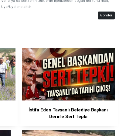
 verici ya da benzeri niteliklerde içeriklerden doğan her türlü mali,
 Üye/Üyeler’e aittir.
Gönder
İstifa Eden Tavşanlı Belediye Başkanı
Derin’e Sert Tepki