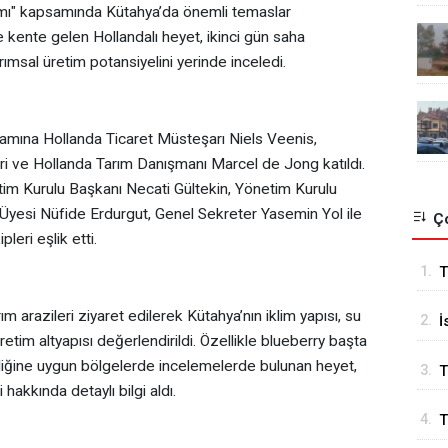
gramı" kapsamında Kütahya’da önemli temaslar
 kente gelen Hollandalı heyet, ikinci gün saha
rımsal üretim potansiyelini yerinde inceledi.
ramına Hollanda Ticaret Müsteşarı Niels Veenis,
ileri ve Hollanda Tarım Danışmanı Marcel de Jong katıldı.
im Kurulu Başkanı Necati Gültekin, Yönetim Kurulu
Üyesi Nüfide Erdurgut, Genel Sekreter Yasemin Yol ile
Ço
eri eşlik etti.
1.
T
k
 arazileri ziyaret edilerek Kütahya’nın iklim yapısı, su
2.
İ
üretim altyapısı değerlendirildi. Özellikle blueberry başta
B
liğine uygun bölgelerde incelemelerde bulunan heyet,
3.
T
hakkında detaylı bilgi aldı.
4.
T