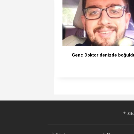
Genç Doktor denizde boğuld
hacklink
hacklink
hacklink
hacklink
hacklink
hacklink
hacklink
hacklink
hacklink
hacklink
izmir
izmir
hacklink
hacklink
hacklink
hacklink
hacklink
hacklink
hacklink
hacklink
hacklink
hacklink
hacklink
hacklink
taraftarium24
taraftarium24
jojobet
jojobet
sahabet
sahabet
jojobet
jojobet
有
有
jojobet
jojobet
jojobet
jojobet
汽
汽
onwin
onwin
cratosroyalbet
cratosroyalbet
tipobet
tipobet
taraftarium24
canlı
爱
爱
wps
wps
taraftarium24
canlı
jojobet
jojobet
jojobet
jojobet
türk
türk
taraftarium24
canlı
casibom
casibom
casibom
casibom
jojobet
jojobet
tipobet
tipobet
jojobet
jojobet
taraftarium24
canlı
汽
汽
wps
wps
jojobet
jojobet
telegram
telegram
jojobet
jojobet
casibom
casibom
jojobet
jojobet
jojobet
jojobet
taraftarium24
canlı
paneli
paneli
satın
paneli
paneli
satın
satın
web
reklam
paneli
paneli
paneli
paneli
paneli
paneli
satın
paneli
paneli
giriş
giriş
giriş
道
道
giriş
giriş
水
水
giriş
güncel
güncel
giriş
maç
思
思
下
maç
giriş
giriş
ifşa
ifşa
maç
giriş
giriş
giriş
kayıt
güncel
giriş
maç
水
水
官
下
giriş
下
giriş
giriş
giriş
giriş
maç
al
al
al
ajans
ajansı
al
翻
翻
音
音
izle
助
助
载
izle
izle
giriş
izle
音
音
网
载
载
izle
Site
译
译
乐
乐
手
手
乐
乐
下
下
下
下
载
载
载
载