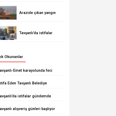
etkili iletişim eğitimi
Arazide çıkan yangın
demiryoluna ulaştı
Tavşanlı’da istifalar
gündemde
k Okunanlar
avşanlı-Emet karayolunda feci
aza 1 ÖLÜ 5 YARALI
stifa Eden Tavşanlı Belediye
aşkanı Derin’e Sert Tepki
avşanlı’da istifalar gündemde
avşanlı alışveriş günleri başlıyor