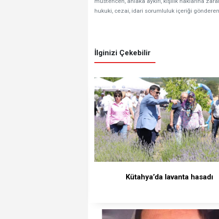
müstehcen, ahlaka aykırı, kişilik haklarına zarar
hukuki, cezai, idari sorumluluk içeriği gönderen
İlginizi Çekebilir
Kütahya’da lavanta hasadı