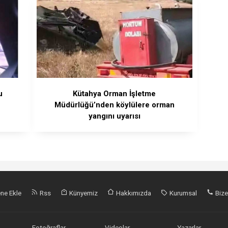
u
Kütahya Orman İşletme
Müdürlüğü’nden köylülere orman
yangını uyarısı
ne Ekle
Rss
Künyemiz
Hakkımızda
Kurumsal
Bize
Fotoğraflar
Videolar
Yazarlar