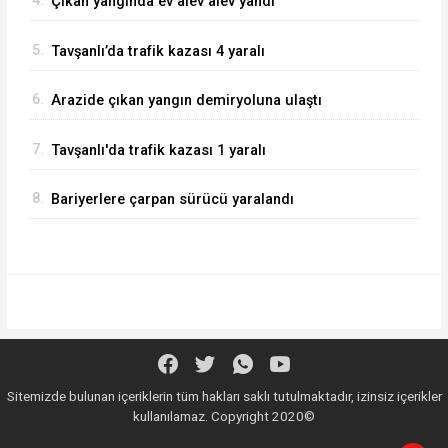
4.
Çıkan yangında ev alev alev yandı
5.
Tavşanlı’da trafik kazası 4 yaralı
6.
Arazide çıkan yangın demiryoluna ulaştı
7.
Tavşanlı'da trafik kazası 1 yaralı
8.
Bariyerlere çarpan sürücü yaralandı
Sitemizde bulunan içeriklerin tüm hakları saklı tutulmaktadır, izinsiz içerikler
kullanılamaz. Copyright 2020©