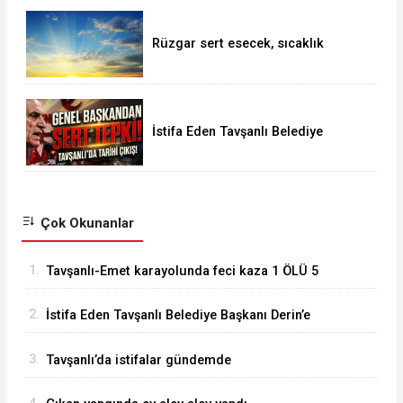
Rüzgar sert esecek, sıcaklık
değişmeyecek
İstifa Eden Tavşanlı Belediye
Başkanı Derin’e Sert Tepki
Çok Okunanlar
1.
Tavşanlı-Emet karayolunda feci kaza 1 ÖLÜ 5
YARALI
2.
İstifa Eden Tavşanlı Belediye Başkanı Derin’e
Sert Tepki
3.
Tavşanlı’da istifalar gündemde