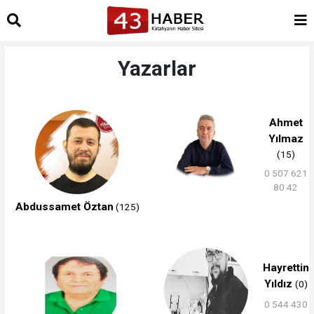
Yazarlar
Ahmet
Yılmaz
(15)
0 507 621
80 42
Abdussamet Öztan
(125)
Hayrettin
Yıldız
(0)
0 544 430