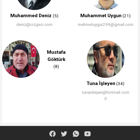
Muhammed Deniz
Muhammet Uygun
(5)
(21)
deniz@cizgeci.com
mehmetuygur299@gmail.com
Mustafa
Göktürk
(8)
Tuna İşleyen
(34)
tunaisleyen@hotmail.com
0