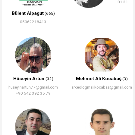
01 31
Bülent Alpagut
(665)
05062218413
Hüseyin Artun
Mehmet Ali Kocabaş
(32)
(3)
huseyinartun77@gmail.com
arkeologmalikocabas@gmail.com
+90 542 392 35 79