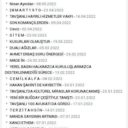
Nisan Ayından -
08.05.2022
28 M A R T 1 9 7 O -
23.04.2022
TAVŞANLI HAYIRLI HİZMETLER VAKFI -
16.04.2022
SON KOMANÇİLERDEN -
09.04.2022
Ceviz -
02.04.2022
S İ T E M -
25.03.2022
KUSURLARI OLMUŞTUR -
19.03.2022
DUALI AĞIZLAR -
05.03.2022
AHMET ERBAŞ SORU ÖNERGESİ -
26.02.2022
MADE İN -
26.02.2022
YEREL BASIN HALKIMIZCA KURULUŞLARIMIZCA
DESTEKLENMEDİĞİ SÜRECE -
13.02.2022
C E M İ L K A L F A -
08.02.2022
HAKAN ŞAHİN’İ DE KAYBETTİK -
30.01.2022
TAVŞANLI’DA KÜLTÜREL MİRASLAR KORUNACAKMIŞ -
23.01.2022
YENİ BİR BUĞDAY ÇEŞİTİYLE TANIŞTI -
23.01.2022
TAVŞANLI 100 AVUKATI DA GÖRDÜ -
17.01.2022
T E R Z İ T A H S İ N -
14.01.2022
MANDA SAYISININ ARTMASI -
07.01.2022
KANCI ETHEM -
07.01.2022