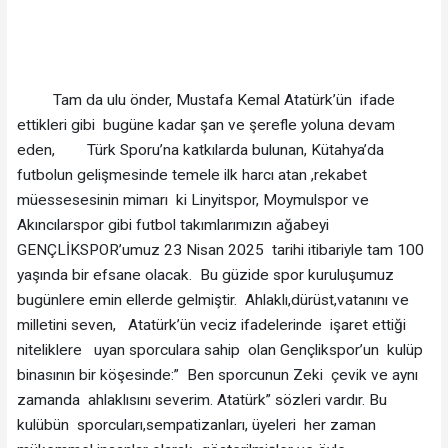
Tam da ulu önder, Mustafa Kemal Atatürk’ün ifade
ettikleri gibi bugüne kadar şan ve şerefle yoluna devam
eden, Türk Sporu’na katkılarda bulunan, Kütahya’da
futbolun gelişmesinde temele ilk harcı atan ,rekabet
müessesesinin mimarı ki Linyitspor, Moymulspor ve
Akıncılarspor gibi futbol takımlarımızın ağabeyi
GENÇLİKSPOR’umuz 23 Nisan 2025 tarihi itibariyle tam 100
yaşında bir efsane olacak. Bu güzide spor kuruluşumuz
bugünlere emin ellerde gelmiştir. Ahlaklı,dürüst,vatanını ve
milletini seven, Atatürk’ün veciz ifadelerinde işaret ettiği
niteliklere uyan sporculara sahip olan Gençlikspor’un kulüp
binasının bir köşesinde:” Ben sporcunun Zeki çevik ve aynı
zamanda ahlaklısını severim. Atatürk” sözleri vardır. Bu
kulübün sporcuları,sempatizanları, üyeleri her zaman