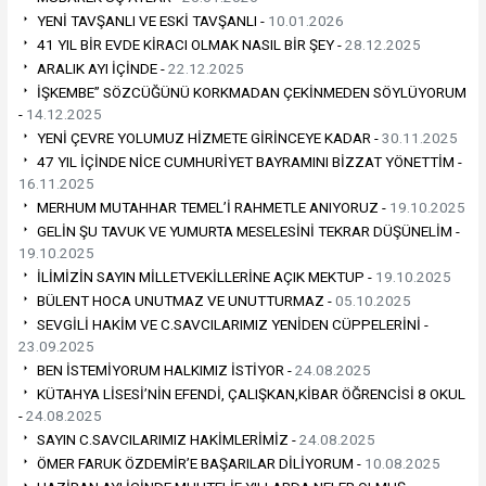
YENİ TAVŞANLI VE ESKİ TAVŞANLI -
10.01.2026
41 YIL BİR EVDE KİRACI OLMAK NASIL BİR ŞEY -
28.12.2025
ARALIK AYI İÇİNDE -
22.12.2025
İŞKEMBE” SÖZCÜĞÜNÜ KORKMADAN ÇEKİNMEDEN SÖYLÜYORUM
-
14.12.2025
YENİ ÇEVRE YOLUMUZ HİZMETE GİRİNCEYE KADAR -
30.11.2025
47 YIL İÇİNDE NİCE CUMHURİYET BAYRAMINI BİZZAT YÖNETTİM -
16.11.2025
MERHUM MUTAHHAR TEMEL’İ RAHMETLE ANIYORUZ -
19.10.2025
GELİN ŞU TAVUK VE YUMURTA MESELESİNİ TEKRAR DÜŞÜNELİM -
19.10.2025
İLİMİZİN SAYIN MİLLETVEKİLLERİNE AÇIK MEKTUP -
19.10.2025
BÜLENT HOCA UNUTMAZ VE UNUTTURMAZ -
05.10.2025
SEVGİLİ HAKİM VE C.SAVCILARIMIZ YENİDEN CÜPPELERİNİ -
23.09.2025
BEN İSTEMİYORUM HALKIMIZ İSTİYOR -
24.08.2025
KÜTAHYA LİSESİ’NİN EFENDİ, ÇALIŞKAN,KİBAR ÖĞRENCİSİ 8 OKUL
-
24.08.2025
SAYIN C.SAVCILARIMIZ HAKİMLERİMİZ -
24.08.2025
ÖMER FARUK ÖZDEMİR’E BAŞARILAR DİLİYORUM -
10.08.2025