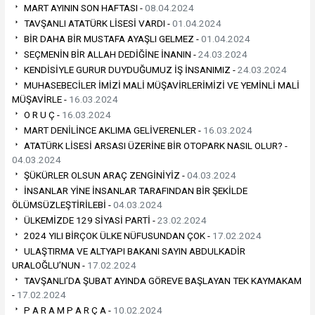
MART AYININ SON HAFTASI -
08.04.2024
TAVŞANLI ATATÜRK LİSESİ VARDI -
01.04.2024
BİR DAHA BİR MUSTAFA AYAŞLI GELMEZ -
01.04.2024
SEÇMENİN BİR ALLAH DEDİĞİNE İNANIN -
24.03.2024
KENDİSİYLE GURUR DUYDUĞUMUZ İŞ İNSANIMIZ -
24.03.2024
MUHASEBECİLER İMİZİ MALİ MÜŞAVİRLERİMİZİ VE YEMİNLİ MALİ
MÜŞAVİRLE -
16.03.2024
O R U Ç -
16.03.2024
MART DENİLİNCE AKLIMA GELİVERENLER -
16.03.2024
ATATÜRK LİSESİ ARSASI ÜZERİNE BİR OTOPARK NASIL OLUR? -
04.03.2024
ŞÜKÜRLER OLSUN ARAÇ ZENGİNİYİZ -
04.03.2024
İNSANLAR YİNE İNSANLAR TARAFINDAN BİR ŞEKİLDE
ÖLÜMSÜZLEŞTİRİLEBİ -
04.03.2024
ÜLKEMİZDE 129 SİYASİ PARTİ -
23.02.2024
2024 YILI BİRÇOK ÜLKE NÜFUSUNDAN ÇOK -
17.02.2024
ULAŞTIRMA VE ALTYAPI BAKANI SAYIN ABDULKADİR
URALOĞLU’NUN -
17.02.2024
TAVŞANLI’DA ŞUBAT AYINDA GÖREVE BAŞLAYAN TEK KAYMAKAM
-
17.02.2024
P A R A M P A R Ç A -
10.02.2024