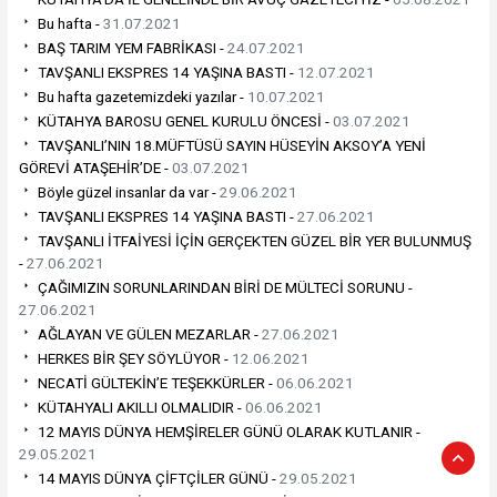
Bu hafta -
31.07.2021
BAŞ TARIM YEM FABRİKASI -
24.07.2021
TAVŞANLI EKSPRES 14 YAŞINA BASTI -
12.07.2021
Bu hafta gazetemizdeki yazılar -
10.07.2021
KÜTAHYA BAROSU GENEL KURULU ÖNCESİ -
03.07.2021
TAVŞANLI’NIN 18.MÜFTÜSÜ SAYIN HÜSEYİN AKSOY’A YENİ
GÖREVİ ATAŞEHİR’DE -
03.07.2021
Böyle güzel insanlar da var -
29.06.2021
TAVŞANLI EKSPRES 14 YAŞINA BASTI -
27.06.2021
TAVŞANLI İTFAİYESİ İÇİN GERÇEKTEN GÜZEL BİR YER BULUNMUŞ
-
27.06.2021
ÇAĞIMIZIN SORUNLARINDAN BİRİ DE MÜLTECİ SORUNU -
27.06.2021
AĞLAYAN VE GÜLEN MEZARLAR -
27.06.2021
HERKES BİR ŞEY SÖYLÜYOR -
12.06.2021
NECATİ GÜLTEKİN’E TEŞEKKÜRLER -
06.06.2021
KÜTAHYALI AKILLI OLMALIDIR -
06.06.2021
12 MAYIS DÜNYA HEMŞİRELER GÜNÜ OLARAK KUTLANIR -
29.05.2021
14 MAYIS DÜNYA ÇİFTÇİLER GÜNÜ -
29.05.2021