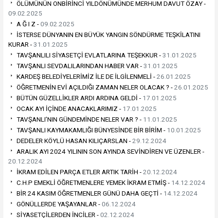
ÖLÜMÜNÜN ONBİRİNCİ YILDÖNÜMÜNDE MERHUM DAVUT ÖZAY -
09.02.2025
A Ğ I Z -
09.02.2025
İSTERSE DÜNYANIN EN BÜYÜK YANGIN SÖNDÜRME TEŞKİLATINI
KURAR -
31.01.2025
TAVŞANLILI SİYASETÇİ EVLATLARINA TEŞEKKUR -
31.01.2025
TAVŞANLI SEVDALILARINDAN HABER VAR -
31.01.2025
KARDEŞ BELEDİYELERİMİZ İLE DE İLGİLENMELİ -
26.01.2025
ÖĞRETMENİN EVİ AÇILDIĞI ZAMAN NELER OLACAK ? -
26.01.2025
BÜTÜN GÜZELLİKLER ARDI ARDINA GELDİ -
17.01.2025
OCAK AYI İÇİNDE ANACAKLARIMIZ -
17.01.2025
TAVŞANLI’NIN GÜNDEMİNDE NELER VAR ? -
11.01.2025
TAVŞANLI KAYMAKAMLIĞI BÜNYESİNDE BİR BİRİM -
10.01.2025
DEDELER KÖYLÜ HASAN KILIÇARSLAN -
29.12.2024
ARALIK AYI 2024 YILININ SON AYINDA SEVİNDİREN VE ÜZENLER -
20.12.2024
İKRAM EDİLEN PARÇA ETLER ARTIK TARİH -
20.12.2024
C.H.P EMEKLİ ÖĞRETMENLERE YEMEK İKRAM ETMİŞ -
14.12.2024
BİR 24 KASIM ÖĞRETMENLER GÜNÜ DAHA GEÇTİ -
14.12.2024
GÖNÜLLERDE YAŞAYANLAR -
06.12.2024
SİYASETÇİLERDEN İNCİLER -
02.12.2024