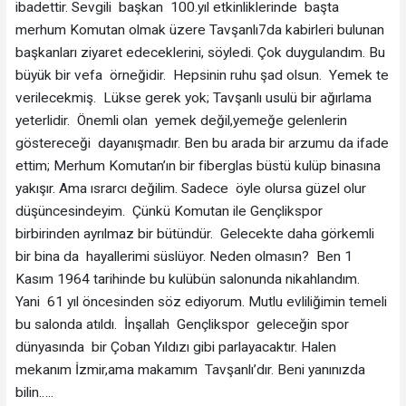
ibadettir. Sevgili başkan 100.yıl etkinliklerinde başta
merhum Komutan olmak üzere Tavşanlı7da kabirleri bulunan
başkanları ziyaret edeceklerini, söyledi. Çok duygulandım. Bu
büyük bir vefa örneğidir. Hepsinin ruhu şad olsun. Yemek te
verilecekmiş. Lükse gerek yok; Tavşanlı usulü bir ağırlama
yeterlidir. Önemli olan yemek değil,yemeğe gelenlerin
göstereceği dayanışmadır. Ben bu arada bir arzumu da ifade
ettim; Merhum Komutan’ın bir fiberglas büstü kulüp binasına
yakışır. Ama ısrarcı değilim. Sadece öyle olursa güzel olur
düşüncesindeyim. Çünkü Komutan ile Gençlikspor
birbirinden ayrılmaz bir bütündür. Gelecekte daha görkemli
bir bina da hayallerimi süslüyor. Neden olmasın? Ben 1
Kasım 1964 tarihinde bu kulübün salonunda nikahlandım.
Yani 61 yıl öncesinden söz ediyorum. Mutlu evliliğimin temeli
bu salonda atıldı. İnşallah Gençlikspor geleceğin spor
dünyasında bir Çoban Yıldızı gibi parlayacaktır. Halen
mekanım İzmir,ama makamım Tavşanlı’dır. Beni yanınızda
bilin…..