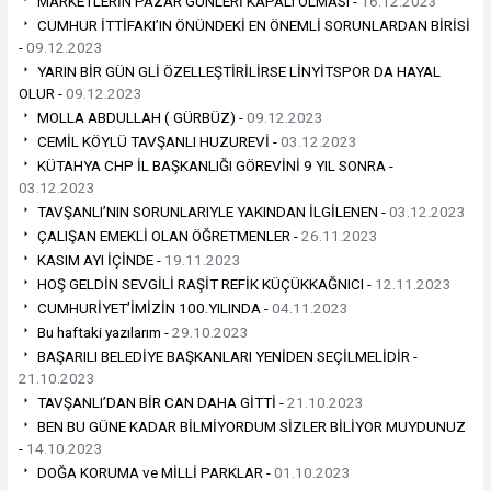
MARKETLERİN PAZAR GÜNLERİ KAPALI OLMASI -
16.12.2023
CUMHUR İTTİFAKI’IN ÖNÜNDEKİ EN ÖNEMLİ SORUNLARDAN BİRİSİ
-
09.12.2023
YARIN BİR GÜN GLİ ÖZELLEŞTİRİLİRSE LİNYİTSPOR DA HAYAL
OLUR -
09.12.2023
MOLLA ABDULLAH ( GÜRBÜZ) -
09.12.2023
CEMİL KÖYLÜ TAVŞANLI HUZUREVİ -
03.12.2023
KÜTAHYA CHP İL BAŞKANLIĞI GÖREVİNİ 9 YIL SONRA -
03.12.2023
TAVŞANLI’NIN SORUNLARIYLE YAKINDAN İLGİLENEN -
03.12.2023
ÇALIŞAN EMEKLİ OLAN ÖĞRETMENLER -
26.11.2023
KASIM AYI İÇİNDE -
19.11.2023
HOŞ GELDİN SEVGİLİ RAŞİT REFİK KÜÇÜKKAĞNICI -
12.11.2023
CUMHURİYET’İMİZİN 100.YILINDA -
04.11.2023
Bu haftaki yazılarım -
29.10.2023
BAŞARILI BELEDİYE BAŞKANLARI YENİDEN SEÇİLMELİDİR -
21.10.2023
TAVŞANLI’DAN BİR CAN DAHA GİTTİ -
21.10.2023
BEN BU GÜNE KADAR BİLMİYORDUM SİZLER BİLİYOR MUYDUNUZ
-
14.10.2023
DOĞA KORUMA ve MİLLİ PARKLAR -
01.10.2023