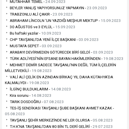
MUTAHHAR TEMEL -
24.09.2023
BEYLER YANLIŞ YAPIYORSUNUZ YAPMAYIN -
23.09.2023
TRABZONLU ALİ ÇAKIR -
23.09.2023
ABRAHAM LİNCOLN ‘UN YAZDIĞI MEŞHUR MEKTUP -
15.09.2023
30 AĞUSTOS ve 3 EYLÜL -
15.09.2023
Bu haftaki yazılar -
10.09.2023
CHP TAVŞANLI’DA YENİ İLÇE BAŞKANI -
03.09.2023
MUSTAFA SEPET -
03.09.2023
ARABAYI DEVİRMEDEN GÖTÜRECEK BİRİ GELDİ -
03.09.2023
TÜRK ADLİYESİ’NİN EFSANE BAYAN HAKİMLERİNDEN -
19.08.2023
MEHMET DEMİR SADECE TAVŞANLI’NIN DEĞİL TÜM İLÇELERİN
MİLLETVEKİLİ -
19.08.2023
VALİ ALİ ÇELİK EN AZINDAN BİRKAÇ YIL DAHA KÜTAHYA’DA
KALMALIYDI -
19.08.2023
İLGİNÇ BULDUKLARIM -
14.08.2023
Kira sorunu -
14.08.2023
TARIK DOSDOĞRU -
07.08.2023
TES-İŞ SENDİKASI TAVŞANLI ŞUBE BAŞKANI AHMET KAZAK -
05.08.2023
TAVŞANLI ŞEHİR MERKEZİNDE NE LER OLURSA -
05.08.2023
T.H.K’NA TAVŞANLI’DAN 80 BİN TL DERİ GELİRİ -
29.07.2023