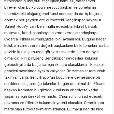
birbirinden güzel,dürüst,çalışkan,namuslu, vatansever
bireyler olan bu kulübün mevcut başkan ve yönetimini
önümüzdeki olağan genel kurul sonrasında da iş başında
görmek her şeyden öte gurbetteki,Gençlikspor sevdalısı
Bülent Hoca’yı yani beni mutlu edecektir. Fikret Çardak
mütevazi, kendi çabalarıyle hizmet veren,arkadaşlarıyla
uygarca ilişkiler kurmuş,güzel bir Tavşanlılıdır. Bugüne kadar
kulübe hizmet veren değerli başkanların belki torunları da bu
güzide kuruluşumuzda görev alacaklardır. Hem de öyle
olmalıdır. Pırıl pırıl,genç Gençlikspor sevdalıları kulübün
gelecek yıllarda başarıları için ilk harç olacaklardır. Kulüpler
gençleri sayesinde ayakta kalıyorlar. Bir zamanlar tomurcuk
takımları vardı. Gençlikspor’un bugünlere gelmesinde bu
miniklerin oluşturduğu takımlar bugün de olmalıdır. Efsane
başkan Komutan bu güzide kuruluşun ebediyete kadar
yaşaması için direktif vermiştir. O’nun ruhunu şad edecek
davranış ve fiillerde bulunmak yeterli olacaktır. Gençlikspor
marşı olan futbol takımlarımızdandır. Bu marşı ben de nice