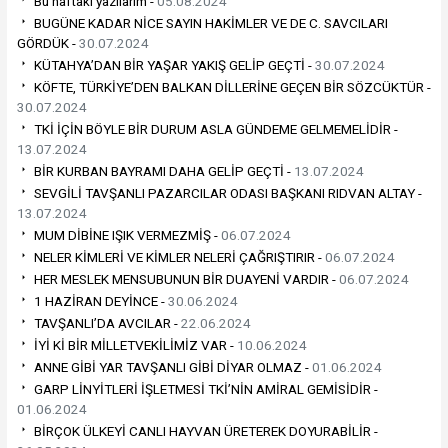
Bu haftaki yazılarım -
05.08.2024
BUGÜNE KADAR NİCE SAYIN HAKİMLER VE DE C. SAVCILARI
GÖRDÜK -
30.07.2024
KÜTAHYA’DAN BİR YAŞAR YAKIŞ GELİP GEÇTİ -
30.07.2024
KÖFTE, TÜRKİYE’DEN BALKAN DİLLERİNE GEÇEN BİR SÖZCÜKTÜR -
30.07.2024
TKİ İÇİN BÖYLE BİR DURUM ASLA GÜNDEME GELMEMELİDİR -
13.07.2024
BİR KURBAN BAYRAMI DAHA GELİP GEÇTİ -
13.07.2024
SEVGİLİ TAVŞANLI PAZARCILAR ODASI BAŞKANI RIDVAN ALTAY -
13.07.2024
MUM DİBİNE IŞIK VERMEZMİŞ -
06.07.2024
NELER KİMLERİ VE KİMLER NELERİ ÇAĞRIŞTIRIR -
06.07.2024
HER MESLEK MENSUBUNUN BİR DUAYENİ VARDIR -
06.07.2024
1 HAZİRAN DEYİNCE -
30.06.2024
TAVŞANLI’DA AVCILAR -
22.06.2024
İYİ Kİ BİR MİLLETVEKİLİMİZ VAR -
10.06.2024
ANNE GİBİ YAR TAVŞANLI GİBİ DİYAR OLMAZ -
01.06.2024
GARP LİNYİTLERİ İŞLETMESİ TKİ’NİN AMİRAL GEMİSİDİR -
01.06.2024
BİRÇOK ÜLKEYİ CANLI HAYVAN ÜRETEREK DOYURABİLİR -