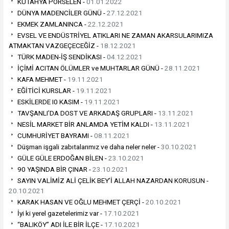
KÜTAHYA PORSELEN -
01.01.2022
DÜNYA MADENCİLER GÜNÜ -
27.12.2021
EKMEK ZAMLANINCA -
22.12.2021
EVSEL VE ENDÜSTRİYEL ATIKLARI NE ZAMAN AKARSULARIMIZA
ATMAKTAN VAZGEÇECEĞİZ -
18.12.2021
TÜRK MADEN-İŞ SENDİKASI -
04.12.2021
İÇİMİ ACITAN ÖLÜMLER ve MUHTARLAR GÜNÜ -
28.11.2021
KAFA MEHMET -
19.11.2021
EĞİTİCİ KURSLAR -
19.11.2021
ESKİLERDE I0 KASIM -
19.11.2021
TAVŞANLI’DA DOST VE ARKADAŞ GRUPLARI -
13.11.2021
NESİL MARKET BİR ANLAMDA YETİM KALDI -
13.11.2021
CUMHURİYET BAYRAMI -
08.11.2021
Düşman işgali zabıtalarımız ve daha neler neler -
30.10.2021
GÜLE GÜLE ERDOĞAN BİLEN -
23.10.2021
90 YAŞINDA BİR ÇINAR -
23.10.2021
SAYIN VALİMİZ ALİ ÇELİK BEY’İ ALLAH NAZARDAN KORUSUN -
20.10.2021
KARAK HASAN VE OĞLU MEHMET ÇERÇİ -
20.10.2021
İyi ki yerel gazetelerimiz var -
17.10.2021
“BALIKÖY” ADI İLE BİR İLÇE -
17.10.2021