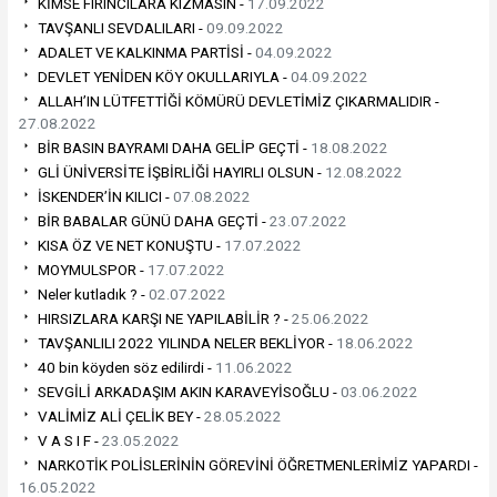
KİMSE FIRINCILARA KIZMASIN -
17.09.2022
TAVŞANLI SEVDALILARI -
09.09.2022
ADALET VE KALKINMA PARTİSİ -
04.09.2022
DEVLET YENİDEN KÖY OKULLARIYLA -
04.09.2022
ALLAH’IN LÜTFETTİĞİ KÖMÜRÜ DEVLETİMİZ ÇIKARMALIDIR -
27.08.2022
BİR BASIN BAYRAMI DAHA GELİP GEÇTİ -
18.08.2022
GLİ ÜNİVERSİTE İŞBİRLİĞİ HAYIRLI OLSUN -
12.08.2022
İSKENDER’İN KILICI -
07.08.2022
BİR BABALAR GÜNÜ DAHA GEÇTİ -
23.07.2022
KISA ÖZ VE NET KONUŞTU -
17.07.2022
MOYMULSPOR -
17.07.2022
Neler kutladık ? -
02.07.2022
HIRSIZLARA KARŞI NE YAPILABİLİR ? -
25.06.2022
TAVŞANLILI 2022 YILINDA NELER BEKLİYOR -
18.06.2022
40 bin köyden söz edilirdi -
11.06.2022
SEVGİLİ ARKADAŞIM AKIN KARAVEYİSOĞLU -
03.06.2022
VALİMİZ ALİ ÇELİK BEY -
28.05.2022
V A S I F -
23.05.2022
NARKOTİK POLİSLERİNİN GÖREVİNİ ÖĞRETMENLERİMİZ YAPARDI -
16.05.2022