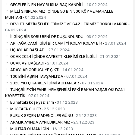
GECELERİN EN HAYIRLISI MİRAÇ KANDİLİ -
10.02.2024
MİLLİ SINIRLARIMIZ İÇİNDE 5O BİN 500 KÖY VE MAHALLE
MUHTARI -
04.02.2024
DEVLETİMİZİN ŞEHİTLERİMİZE VE GAZİLERİMİZE BORCU VARDIR -
04.02.2024
İLGİNÇ BİR SORU BENİ DE DÜŞÜNDÜRDÜ -
03.02.2024
ARİFAĞA CAMİİ GİBİ BİR CAMİ’Yİ KOLAY KOLAY BİR -
27.01.2024
ÜÇ AYLAR BAŞLADI -
27.01.2024
OCAK 2024 İÇİNDE KAYBETTİKLERİMİZLE İLGİLİ -
21.01.2024
OCAK AYI BAŞLADI -
21.01.2024
ADAYLAR GÖRÜCÜYE ÇIKTI -
14.01.2024
100 BİNİ AŞKIN TAVŞANLI’DA -
07.01.2024
2023 YILI ÇIKARKEN İÇİMİ ACITANLAR -
07.01.2024
TUNÇBİLEK’İN FAHRİ HEMŞEHRİSİ ESKİ BAKAN YAŞAR OKUYAN’I
KAYBETTİK -
07.01.2024
Bu haftaki köşe yazılarım -
31.12.2023
MUSTAFA GÜLER -
25.12.2023
BURUK GEÇEN MADENCİLER GÜNÜ -
25.12.2023
ARALIK AYINDA AYRILDIKLARIMIZ -
25.12.2023
MUHTAR OLMAK İÇİN -
16.12.2023