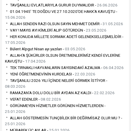
TAVŞANLILI EVLATLARIYLA GURUR DUYMALIDIR -
26.06.2026
01.04.1945’ TE DOĞDU VE 27.10.2020’DE HAKK’A KAVUŞTU -
15.06.2026
ALLAH SENDEN RAZI OLSUN SAYIN MEHMET DEMİR -
31.05.2026
VAY ! MAYIS AYI KİMLERİ ALIP GÖTÜRDÜN -
23.05.2026
HER KONUDA MİLLETE SORMAK ADETİ GELENEKSELLEŞMELİDİR -
17.05.2026
Bülent Alpgut Nisan ayı yazıları -
03.05.2026
ALLAH’A ŞÜKÜRLER OLSUN ÖRETMENLERİMİZ KENDİ EVLERİNE
KAVUŞTU -
17.04.2026
TEK TIRNAKLI HAYVANLARIN SAYISINDAKİ AZALMA -
06.04.2026
YENİ ÖĞRETMENEVİNİN KURDELASI -
22.03.2026
TAVŞANLILI 2026 YILI İÇİNDE NELERİ GÖRMEK İSTİYOR -
08.03.2026
RAMAZAN’A DOLU DOLU BİR AYDAN AZ KALDI -
22.02.2026
VEFAT EDENLER -
08.02.2026
GÖRÜNMEYEN HİZMETLER GÖRÜNEN HİZMETLERDEN -
25.01.2026
ALLAH GÖSTERMESİN TUNÇBİLEK BİR DEĞİRMİSAZ OLUR MU ? -
25.01.2026
MÜBAREK ÜÇ AYLAR -
25.01.2026