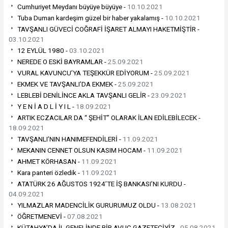
Cumhuriyet Meydanı büyüye büyüye -
10.10.2021
Tuba Duman kardeşim güzel bir haber yakalamış -
10.10.2021
TAVŞANLI GÜVECİ COĞRAFİ İŞARET ALMAYI HAKETMİŞTİR -
03.10.2021
12 EYLÜL 1980 -
03.10.2021
NEREDE O ESKİ BAYRAMLAR -
25.09.2021
VURAL KAVUNCU’YA TEŞEKKÜR EDİYORUM -
25.09.2021
EKMEK VE TAVŞANLI’DA EKMEK -
25.09.2021
LEBLEBİ DENİLİNCE AKLA TAVŞANLI GELİR -
23.09.2021
Y E N İ A D L İ Y I L -
18.09.2021
ARTIK ECZACILAR DA “ ŞEHİT” OLARAK İLAN EDİLEBİLECEK -
18.09.2021
TAVŞANLI’NIN HANIMEFENDİLERİ -
11.09.2021
MEKANIN CENNET OLSUN KASIM HOCAM -
11.09.2021
AHMET KÖRHASAN -
11.09.2021
Kara panteri özledik -
11.09.2021
ATATÜRK 26 AĞUSTOS 1924’TE İŞ BANKASI’NI KURDU -
04.09.2021
YILMAZLAR MADENCİLİK GURURUMUZ OLDU -
13.08.2021
ÖĞRETMENEVİ -
07.08.2021
KÜTAHYA’DA İL GENELİNDE BİR AVUÇ GAZETECİYİZ -
05.08.2021