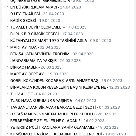
ÜÇ YERE SİYASET GİRMEMELİDİR -
29.04.2023
EN BÜYÜK REKLAM ARACI -
24.04.2023
O LEYLEK AİLESİ -
23.04.2023
KADİR GECESİ -
19.04.2023
TUVALET DEYİP GEÇMEMELİ -
17.04.2023
BURUK BİR CİMCİK GECESİ -
17.04.2023
KÜTAHYALI 28 MART 1970 TARİHİNİ ASLA -
09.04.2023
MART AYI’NDA -
02.04.2023
BEN ŞAHSEN SEVİNENLERDENİM -
02.04.2023
JANDARMAMIZA YAKIŞIR -
26.03.2023
BİRKAÇ HABER -
26.03.2023
MART AYI DERT AYI -
19.03.2023
GÖBEL KÖYÜ’NDEN KOCABAŞLAR’IN AHMET BAŞ -
19.03.2023
BİNALARDA KOLON KESENLERİN BAŞINI KESMEYE NE -
12.03.2023
T U V A L E T -
04.03.2023
TÜRK HAVA KURUMU 98 YAŞINDA -
04.03.2023
TAVŞANLI’DAN BİR ACAR BAKKAL GELDİ GEÇTİ -
04.03.2023
ÖZTAŞ MAKİNE ve METAL MÜDÜRLER KURULU -
26.02.2023
BERABERİNDE GELENLER NE OLACAK ? -
26.02.2023
YETERSİZ POLİTİKACILARA SAHİP OLAMAMIZ -
19.02.2023
KOMŞUMUZ GAZİEMET KEBABINI TESCİLLENDİRDİ -
19.02.2023