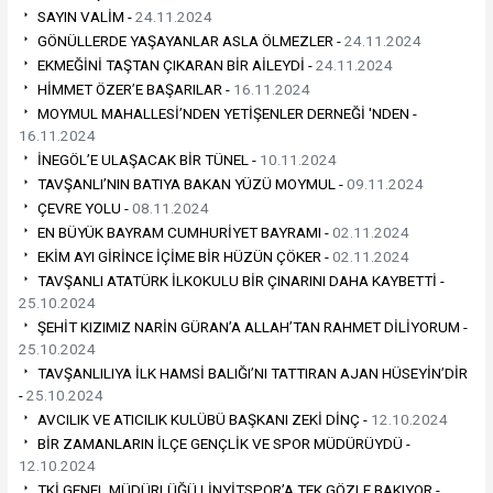
SAYIN VALİM -
24.11.2024
GÖNÜLLERDE YAŞAYANLAR ASLA ÖLMEZLER -
24.11.2024
EKMEĞİNİ TAŞTAN ÇIKARAN BİR AİLEYDİ -
24.11.2024
HİMMET ÖZER’E BAŞARILAR -
16.11.2024
MOYMUL MAHALLESİ’NDEN YETİŞENLER DERNEĞİ 'NDEN -
16.11.2024
İNEGÖL’E ULAŞACAK BİR TÜNEL -
10.11.2024
TAVŞANLI’NIN BATIYA BAKAN YÜZÜ MOYMUL -
09.11.2024
ÇEVRE YOLU -
08.11.2024
EN BÜYÜK BAYRAM CUMHURİYET BAYRAMI -
02.11.2024
EKİM AYI GİRİNCE İÇİME BİR HÜZÜN ÇÖKER -
02.11.2024
TAVŞANLI ATATÜRK İLKOKULU BİR ÇINARINI DAHA KAYBETTİ -
25.10.2024
ŞEHİT KIZIMIZ NARİN GÜRAN’A ALLAH’TAN RAHMET DİLİYORUM -
25.10.2024
TAVŞANLILIYA İLK HAMSİ BALIĞI’NI TATTIRAN AJAN HÜSEYİN’DİR
-
25.10.2024
AVCILIK VE ATICILIK KULÜBÜ BAŞKANI ZEKİ DİNÇ -
12.10.2024
BİR ZAMANLARIN İLÇE GENÇLİK VE SPOR MÜDÜRÜYDÜ -
12.10.2024
TKİ GENEL MÜDÜRLÜĞÜ LİNYİTSPOR’A TEK GÖZLE BAKIYOR -