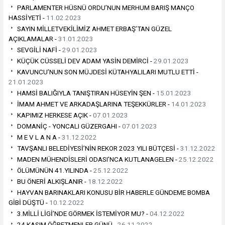
PARLAMENTER HÜSNÜ ORDU’NUN MERHUM BARIŞ MANÇO
HASSİYETİ -
11.02.2023
SAYIN MİLLETVEKİLİMİZ AHMET ERBAŞ’TAN GÜZEL
AÇIKLAMALAR -
31.01.2023
SEVGİLİ NAFİ -
29.01.2023
KÜÇÜK CÜSSELİ DEV ADAM YASİN DEMİRCİ -
29.01.2023
KAVUNCU’NUN SON MÜJDESİ KÜTAHYALILARI MUTLU ETTİ -
21.01.2023
HAMSİ BALIĞIYLA TANIŞTIRAN HÜSEYİN ŞEN -
15.01.2023
İMAM AHMET VE ARKADAŞLARINA TEŞEKKÜRLER -
14.01.2023
KAPIMIZ HERKESE AÇIK -
07.01.2023
DOMANİÇ - YONCALI GÜZERGAHI -
07.01.2023
M E V L A N A -
31.12.2022
TAVŞANLI BELEDİYESİ’NİN REKOR 2023 YILI BÜTÇESİ -
31.12.2022
MADEN MÜHENDİSLERİ ODASI’NCA KUTLANAGELEN -
25.12.2022
ÖLÜMÜNÜN 41.YILINDA -
25.12.2022
BU ÖNERİ ALKIŞLANIR -
18.12.2022
HAYVAN BARINAKLARI KONUSU BİR HABERLE GÜNDEME BOMBA
GİBİ DÜŞTÜ -
10.12.2022
3.MİLLİ LİGİ’NDE GÖRMEK İSTEMİYOR MU? -
04.12.2022
24 KASIM ÖĞRETMENLER GÜNÜ -
26.11.2022