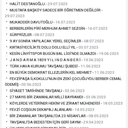
HALİT DESTANOĞLU -
29.07.2023
MUSTAFA BAŞKÖY SADECE BİR ÖĞRETMEN DEĞİLDİR -
29.07.2023
MUKADDER DAVUTOĞLU -
16.07.2023
BERBERLERİN PİRİ MERHUM AHMET SEZGİN -
16.07.2023
SÜRPRİZLER -
08.07.2023
9 AY SONRA YAPILACAK YEREL SEÇİMLER -
08.07.2023
KIRTASİYECİLİKTE DOLU DOLU ELLİ YIL -
03.07.2023
KESİN LİNYİTSPOR BUGÜN BAL LİGİ’NDE OLMAZDI -
19.06.2023
J A N D A R M A 1839 Y I L I N D A N B E R İ -
19.06.2023
TÜRK HAVA KURUMU TAVŞANLI ŞUBESİ -
11.06.2023
EN BÜYÜK DEMOKRAT ELLEZLERİN KEL MEHMET -
11.06.2023
FEVZİPAŞA İLKOKULU’NUN EN ZEKİ ÇOCUĞUYDU BERBER CEMAL
ÖDEMİŞ -
03.06.2023
SİYASET TARİHİNDE TAVŞANLI -
03.06.2023
27 MAYIS BİR ZAMANLAR MİLLİ BAYRAMDI -
03.06.2023
KÖYLERDE VETERİNER HEKİM VE ZİRAAT MÜHENDİSİ -
18.05.2023
FEVZİ COŞGUN DEKAPAJ ALANLARI -
14.05.2023
BİR ZAMANLAR TAVŞANLI’DA 23 NİSAN’LAR -
08.05.2023
TAVŞANLI’DA BEDESTEN İÇİN GERİ SAYIM -
29.04.2023