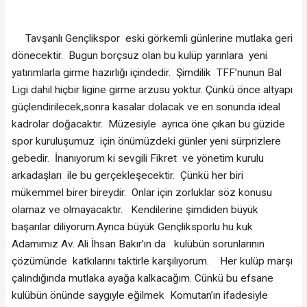
Tavşanlı Gençlikspor eski görkemli günlerine mutlaka geri
dönecektir. Bugun borçsuz olan bu kulüp yarınlara yeni
yatırımlarla girme hazırlığı içindedir. Şimdilik TFF’nunun Bal
Ligi dahil hiçbir ligine girme arzusu yoktur. Çünkü önce altyapı
güçlendirilecek,sonra kasalar dolacak ve en sonunda ideal
kadrolar doğacaktır. Müzesiyle ayrıca öne çıkan bu güzide
spor kuruluşumuz için önümüzdeki günler yeni sürprizlere
gebedir. İnanıyorum ki sevgili Fikret ve yönetim kurulu
arkadaşları ile bu gerçekleşecektir. Çünkü her biri
mükemmel birer bireydir. Onlar için zorluklar söz konusu
olamaz ve olmayacaktır. Kendilerine şimdiden büyük
başarılar diliyorum.Ayrıca büyük Gençliksporlu hu kuk
Adamımız Av. Ali İhsan Bakır’ın da kulübün sorunlarının
çözümünde katkılarını taktirle karşılıyorum. Her kulüp marşı
çalındığında mutlaka ayağa kalkacağım. Cünkü bu efsane
kulübün önünde saygıyle eğilmek Komutan’ın ifadesiyle