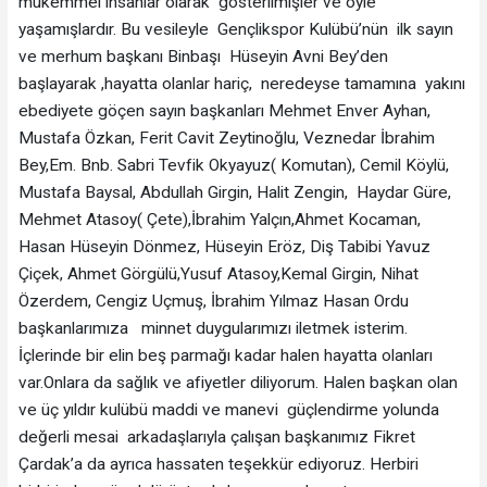
mükemmel insanlar olarak gösterilmişler ve öyle
yaşamışlardır. Bu vesileyle Gençlikspor Kulübü’nün ilk sayın
ve merhum başkanı Binbaşı Hüseyin Avni Bey’den
başlayarak ,hayatta olanlar hariç, neredeyse tamamına yakını
ebediyete göçen sayın başkanları Mehmet Enver Ayhan,
Mustafa Özkan, Ferit Cavit Zeytinoğlu, Veznedar İbrahim
Bey,Em. Bnb. Sabri Tevfik Okyayuz( Komutan), Cemil Köylü,
Mustafa Baysal, Abdullah Girgin, Halit Zengin, Haydar Güre,
Mehmet Atasoy( Çete),İbrahim Yalçın,Ahmet Kocaman,
Hasan Hüseyin Dönmez, Hüseyin Eröz, Diş Tabibi Yavuz
Çiçek, Ahmet Görgülü,Yusuf Atasoy,Kemal Girgin, Nihat
Özerdem, Cengiz Uçmuş, İbrahim Yılmaz Hasan Ordu
başkanlarımıza minnet duygularımızı iletmek isterim.
İçlerinde bir elin beş parmağı kadar halen hayatta olanları
var.Onlara da sağlık ve afiyetler diliyorum. Halen başkan olan
ve üç yıldır kulübü maddi ve manevi güçlendirme yolunda
değerli mesai arkadaşlarıyla çalışan başkanımız Fikret
Çardak’a da ayrıca hassaten teşekkür ediyoruz. Herbiri