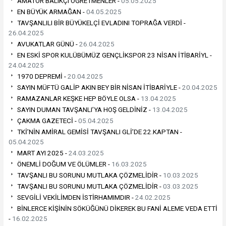
AMATÖR BALIKÇI ÖĞRETMENLER -
05.05.2025
EN BÜYÜK ARMAĞAN -
04.05.2025
TAVŞANLILI BİR BÜYÜKELÇİ EVLADINI TOPRAĞA VERDİ -
26.04.2025
AVUKATLAR GÜNÜ -
26.04.2025
EN ESKİ SPOR KULÜBÜMÜZ GENÇLİKSPOR 23 NİSAN İTİBARİYL -
24.04.2025
1970 DEPREMİ -
20.04.2025
SAYIN MÜFTÜ GALİP AKIN BEY BİR NİSAN İTİBARİYLE -
20.04.2025
RAMAZANLAR KEŞKE HEP BÖYLE OLSA -
13.04.2025
SAYIN DUMAN TAVŞANLI’YA HOŞ GELDİNİZ -
13.04.2025
ÇAKMA GAZETECİ -
05.04.2025
TKİ’NİN AMİRAL GEMİSİ TAVŞANLI GLİ’DE 22.KAPTAN -
05.04.2025
MART AYI 2025 -
24.03.2025
ÖNEMLİ DOĞUM VE ÖLÜMLER -
16.03.2025
TAVŞANLI BU SORUNU MUTLAKA ÇÖZMELİDİR -
10.03.2025
TAVŞANLI BU SORUNU MUTLAKA ÇÖZMELİDİR -
03.03.2025
SEVGİLİ VEKİLİMDEN İSTİRHAMIMDIR -
24.02.2025
BİNLERCE KİŞİNİN SÖKÜĞÜNÜ DİKEREK BU FANİ ALEME VEDA ETTİ
-
16.02.2025