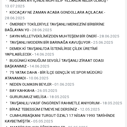
HAZİRAN AYI İÇİNDE MUHTELİF YILLARDA NELER OLMUŞ -
13.07.2025
KOCAÇAY NE ZAMAN ACABA GONDOLLARA AÇILACAK -
28.06.2025
ÖMERBEY TOKİLERİYLE TAVŞANLI MERKEZİNİ BİRBİRİNE
BAĞLAYAN YO -
28.06.2025
SAYIN MİLLETVEKİLİMİZDEN MUHTEŞEM BİR ÖNERİ -
28.06.2025
TAVŞANLI MODERN BİR BARINAĞA KAVUŞUYOR -
25.06.2025
DEMEK Kİ TAVŞANLI’DA İSTENİLİRSE ÇİLEK ÜRETİMİ
YAPILABİLECEK -
14.06.2025
BUGÜNKÜ KONUĞUM SEVGİLİ TAVŞANLI ZİRAAT ODASI
BAŞKANIMIZ -
14.06.2025
75 YATAK DAHA - BİR İLÇE GENÇLİK VE SPOR MÜDÜRÜ
ATANAMADI -
10.06.2025
NEDEN OLMASIN BEYLER -
01.06.2025
BAY KAHKAHA -
26.05.2025
GURURUMUZ MELİSA -
18.05.2025
TAVŞANLILI VASIF ÖNGÖREN’İ RAHMETLE ANIYORUM -
18.05.2025
BİRAZ TEBESSÜM ETMEYE NE DERSİNİZ -
12.05.2025
CUMHURBAŞKANI TURGUT ÖZAL’I 17 NİSAN 1993 TARİHİNDE
KAYBETMİŞTİK -
05.05.2025