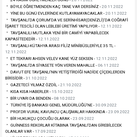
BÖYLE ÖĞRETMENDEN KAÇ TANE VAR DERSİNİZ -
20.11.2022
YİNE BU GÜNÜ EVLERİNDE KUTLAYAMAYACAKLAR -
20.11.2022
TAVŞANLI’DA ÇORUM’DA VE SERİNHİSAR(DENİZLİ)’DA COĞRAFİ
İŞARET TESCİLİ OLAN LEBLEBİ ÜRETİMİ YAPILIYOR -
12.11.2022
TAVŞANLILI MUTLAKA YENİ BİR CAMİYİ YAPABİLECEK
KAPASİTEDEDİR -
12.11.2022
TAVŞANLI-KÜTAHYA ARASI FİLİZ MİNİBÜSLERİYLE 35 TL -
12.11.2022
ET TEKRARI AHSEN VELEV KANE YÜZ SEKSEN -
12.11.2022
TAVŞANLI’DA SİYASETE YÖN VEREN MAHALLE -
06.11.2022
DAVUT EFE TAVŞANLI’NIN YETİŞTİRDİĞİ NADİDE ÇİÇEKLERDEN
BİRİSİDİR -
31.10.2022
GAZETECİ YILMAZ ÖZDİL -
21.10.2022
KISA KISA HABERLER -
15.10.2022
BİR UYARI DA BENDEN -
08.10.2022
TÜRKİYE İŞ BANKASI GENEL MÜDÜRLÜĞÜ’NE -
30.09.2022
PROF.DR VURAL KAVUNCU ÇALIŞMALAR HAKKINDA -
23.09.2022
BİR HUKUKÇU ÇOCUĞU OLARAK -
23.09.2022
GUİNNESS REKORLAR KİTABINA TAVŞANLI’DAN GİREBİLECEK
OLANLAR VAR -
17.09.2022