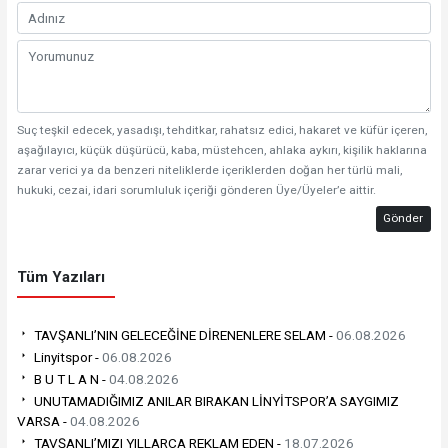
Suç teşkil edecek, yasadışı, tehditkar, rahatsız edici, hakaret ve küfür içeren,
aşağılayıcı, küçük düşürücü, kaba, müstehcen, ahlaka aykırı, kişilik haklarına
zarar verici ya da benzeri niteliklerde içeriklerden doğan her türlü mali,
hukuki, cezai, idari sorumluluk içeriği gönderen Üye/Üyeler’e aittir.
Gönder
Tüm Yazıları
TAVŞANLI’NIN GELECEĞİNE DİRENENLERE SELAM -
06.08.2026
Linyitspor -
06.08.2026
B U T L A N -
04.08.2026
UNUTAMADIĞIMIZ ANILAR BIRAKAN LİNYİTSPOR’A SAYGIMIZ
VARSA -
04.08.2026
TAVŞANLI’MIZI YILLARCA REKLAM EDEN -
18.07.2026