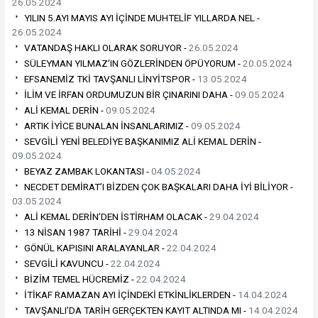
26.05.2024
YILIN 5.AYI MAYIS AYI İÇİNDE MUHTELİF YILLARDA NEL -
26.05.2024
VATANDAŞ HAKLI OLARAK SORUYOR -
26.05.2024
SÜLEYMAN YILMAZ’IN GÖZLERİNDEN ÖPÜYORUM -
20.05.2024
EFSANEMİZ TKİ TAVŞANLI LİNYİTSPOR -
13.05.2024
İLİM VE İRFAN ORDUMUZUN BİR ÇINARINI DAHA -
09.05.2024
ALİ KEMAL DERİN -
09.05.2024
ARTIK İYİCE BUNALAN İNSANLARIMIZ -
09.05.2024
SEVGİLİ YENİ BELEDİYE BAŞKANIMIZ ALİ KEMAL DERİN -
09.05.2024
BEYAZ ZAMBAK LOKANTASI -
04.05.2024
NECDET DEMİRAT’I BİZDEN ÇOK BAŞKALARI DAHA İYİ BİLİYOR -
03.05.2024
ALİ KEMAL DERİN’DEN İSTİRHAM OLACAK -
29.04.2024
13 NİSAN 1987 TARİHİ -
29.04.2024
GÖNÜL KAPISINI ARALAYANLAR -
22.04.2024
SEVGİLİ KAVUNCU -
22.04.2024
BİZİM TEMEL HÜCREMİZ -
22.04.2024
İTİKAF RAMAZAN AYI İÇİNDEKİ ETKİNLİKLERDEN -
14.04.2024
TAVŞANLI’DA TARİH GERÇEKTEN KAYIT ALTINDA MI -
14.04.2024