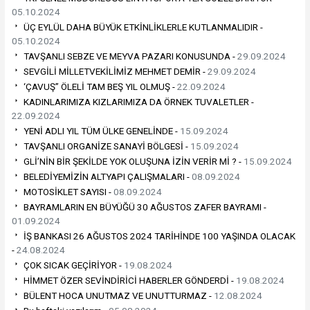
05.10.2024
ÜÇ EYLÜL DAHA BÜYÜK ETKİNLİKLERLE KUTLANMALIDIR -
05.10.2024
TAVŞANLI SEBZE VE MEYVA PAZARI KONUSUNDA -
29.09.2024
SEVGİLİ MİLLETVEKİLİMİZ MEHMET DEMİR -
29.09.2024
‘ÇAVUŞ” ÖLELİ TAM BEŞ YIL OLMUŞ -
22.09.2024
KADINLARIMIZA KIZLARIMIZA DA ÖRNEK TUVALETLER -
22.09.2024
YENİ ADLI YIL TÜM ÜLKE GENELİNDE -
15.09.2024
TAVŞANLI ORGANİZE SANAYİ BÖLGESİ -
15.09.2024
GLİ’NİN BİR ŞEKİLDE YOK OLUŞUNA İZİN VERİR Mİ ? -
15.09.2024
BELEDİYEMİZİN ALTYAPI ÇALIŞMALARI -
08.09.2024
MOTOSİKLET SAYISI -
08.09.2024
BAYRAMLARIN EN BÜYÜĞÜ 30 AĞUSTOS ZAFER BAYRAMI -
01.09.2024
İŞ BANKASI 26 AĞUSTOS 2024 TARİHİNDE 100 YAŞINDA OLACAK
-
24.08.2024
ÇOK SICAK GEÇİRİYOR -
19.08.2024
HİMMET ÖZER SEVİNDİRİCİ HABERLER GÖNDERDİ -
19.08.2024
BÜLENT HOCA UNUTMAZ VE UNUTTURMAZ -
12.08.2024