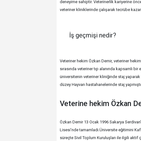
deneyime sahiptir. Veterinerlik kariyerine önc
veteriner kliniklerinde çalışarak tecrübe kazan
İş geçmişi nedir?
Veteriner hekim Özkan Demir, veteriner hekiml
sırasında veteriner tıp alanında kapsamlı bir 
üniversitenin veteriner kliniğinde staj yapara
düzey Hayvan hastahanelerinde staj yapmıştır
Veterine hekim Özkan De
Özkan Demir 13 Ocak 1996 Sakarya Serdivan’d
Lisesi'nde tamamladı.Üniversite eğitimini Ka
süreçte Sivil Toplum Kuruluşları ile ilgili aktif