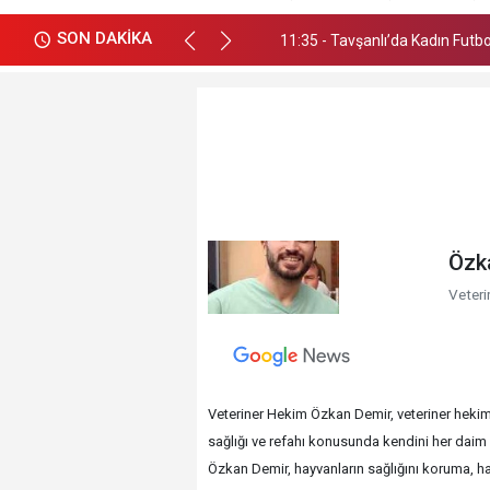
SON DAKİKA
11:35 - Tavşanlı’da Kadın Futb
14:41 - Yaşanan kaza sonrası o
Özk
Veteri
Veteriner Hekim Özkan Demir, veteriner hekim
sağlığı ve refahı konusunda kendini her daim 
Özkan Demir, hayvanların sağlığını koruma, has