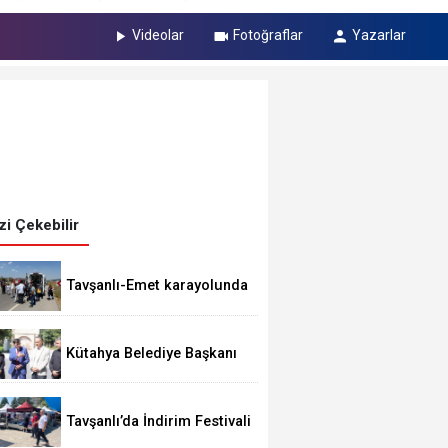
Videolar
Fotoğraflar
Yazarlar
izi Çekebilir
Tavşanlı-Emet karayolunda
feci kaza 1 ÖLÜ 5 YARALI
Kütahya Belediye Başkanı
Kahveci, Maltepe
Mahallesi’nde
incelemelerde bulundu
Tavşanlı’da İndirim Festivali
Rüzgarı