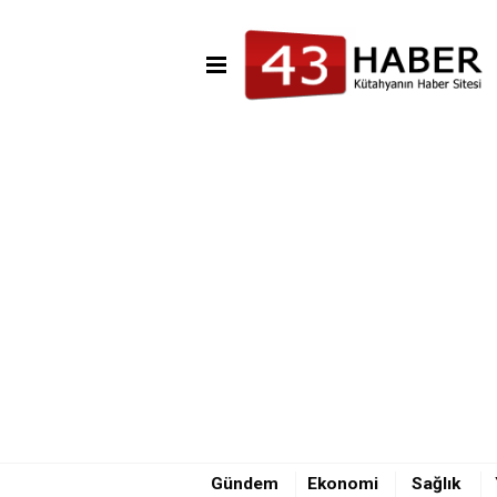
11:35 - Tavşanlı’da Kadın Futb
14:41 - Yaşanan kaza sonrası o
Gündem
Ekonomi
Sağlık
11:48 - Tavşanlı'da Kahvecile