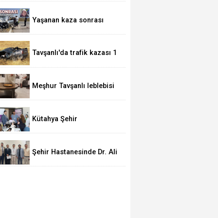
Yaşanan kaza sonrası
ortaya çıktı
Tavşanlı'da trafik kazası 1
yaralı
Meşhur Tavşanlı leblebisi
kutsal topraklarda
Kütahya Şehir
Hastanesinde Dünya
Emzirme Haftası
farkındalığı
Şehir Hastanesinde Dr. Ali
Şen uzmanlık eğitimini
tamamladı