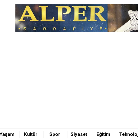
olunda Tarihi Başarı
rtaya çıktı
Yaşam
Kültür
Spor
Siyaset
Eğitim
Teknoloj
rden Doğal Ürün ve Esnek Saat Hizmeti