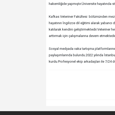
hakemliğide yapmıştır.Üniversite hayatında s
Kafkas Veteriner Fakültesi bölümünden mezun
hayatının İngilizce dil eğitimi alarak yabancı d
katılarak kendini geliştirmektedir.Veteriner he
arttırmak için çalışmalarına devem etmektedir
Sosyal medyada vaka tartışma platformlarının yö
paylaşımlarında bulundu.2022 yılında İstanbu
kurdu.Profesyonel ekip arkadaşları ile 7/24 d
hacklink
hacklink
hacklink
hacklink
hacklink
hacklink
hacklink
hacklink
hacklink
hacklink
izmir
izmir
hacklink
hacklink
hacklink
hacklink
hacklink
hacklink
hacklink
hacklink
hacklink
hacklink
hacklink
hacklink
taraftarium24
taraftarium24
jojobet
jojobet
sahabet
sahabet
jojobet
jojobet
有
有
jojobet
jojobet
jojobet
jojobet
汽
汽
onwin
onwin
cratosroyalbet
cratosroyalbet
tipobet
tipobet
taraftarium24
canlı
爱
爱
wps
wps
taraftarium24
canlı
jojobet
jojobet
jojobet
jojobet
türk
türk
taraftarium24
canlı
casibom
casibom
casibom
casibom
jojobet
jojobet
tipobet
tipobet
jojobet
jojobet
taraftarium24
canlı
汽
汽
wps
wps
jojobet
jojobet
telegram
telegram
jojobet
jojobet
casibom
casibom
jojobet
jojobet
jojobet
jojobet
taraftarium24
canlı