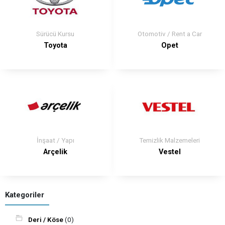
Sürücü Kursu
Otomotiv / Rent a Car
Toyota
Opet
İnşaat / Yapı
Temizlik Malzemeleri
Arçelik
Vestel
Kategoriler
Deri / Köse
(0)