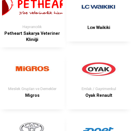
Hayvancılık
Lcw Waikiki
Petheart Sakarya Veteriner
Kliniği
Meslek Grupları ve Dernekler
Emlak / Gayrimenkul
Migros
Oyak Renault