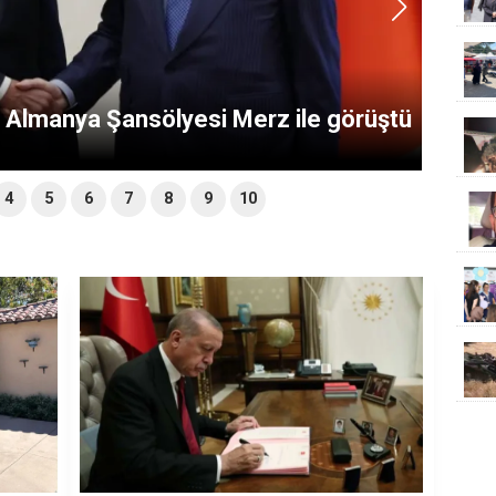
Almanya Şansölyesi Merz ile görüştü
4
5
6
7
8
9
10