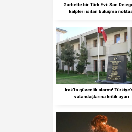
Gurbette bir Türk Evi: San Deieg
kalpleri ısıtan buluşma noktas
Irak’ta güvenlik alarmı! Türkiye
vatandaşlarına kritik uyarı