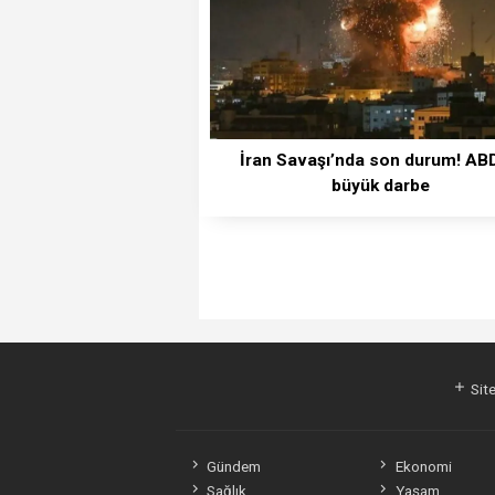
İran Savaşı’nda son durum! AB
büyük darbe
hacklink
hacklink
hacklink
hacklink
hacklink
hacklink
hacklink
hacklink
hacklink
hacklink
izmir
izmir
hacklink
hacklink
hacklink
hacklink
hacklink
hacklink
hacklink
hacklink
hacklink
hacklink
hacklink
hacklink
taraftarium24
taraftarium24
jojobet
jojobet
sahabet
sahabet
jojobet
jojobet
有
有
jojobet
jojobet
jojobet
jojobet
汽
汽
onwin
onwin
cratosroyalbet
cratosroyalbet
tipobet
tipobet
taraftarium24
canlı
爱
爱
wps
wps
taraftarium24
canlı
jojobet
jojobet
jojobet
jojobet
türk
türk
taraftarium24
canlı
casibom
casibom
casibom
casibom
jojobet
jojobet
tipobet
tipobet
jojobet
jojobet
taraftarium24
canlı
汽
汽
wps
wps
jojobet
jojobet
telegram
telegram
jojobet
jojobet
casibom
casibom
jojobet
jojobet
jojobet
jojobet
taraftarium24
canlı
paneli
paneli
satın
paneli
paneli
satın
satın
web
reklam
paneli
paneli
paneli
paneli
paneli
paneli
satın
paneli
paneli
giriş
giriş
giriş
道
道
giriş
giriş
水
水
giriş
güncel
güncel
giriş
maç
思
思
下
maç
giriş
giriş
ifşa
ifşa
maç
giriş
giriş
giriş
kayıt
güncel
giriş
maç
水
水
官
下
giriş
下
giriş
giriş
giriş
giriş
maç
al
al
al
ajans
ajansı
al
翻
翻
音
音
izle
助
助
载
izle
izle
giriş
izle
音
音
网
载
载
izle
Site
译
译
乐
乐
手
手
乐
乐
下
下
下
下
载
载
载
载
Gündem
Ekonomi
Sağlık
Yaşam