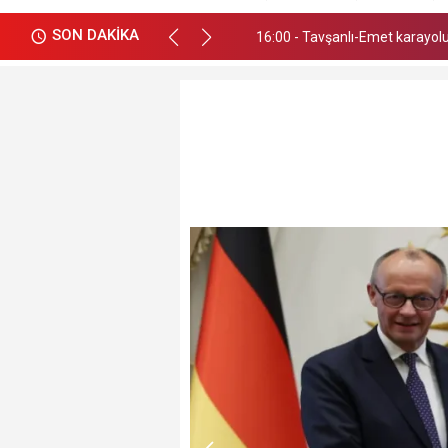
SON DAKİKA
16:00 - Tavşanlı-Emet karayol
21:58 - Trafik kazası ucuz atlat