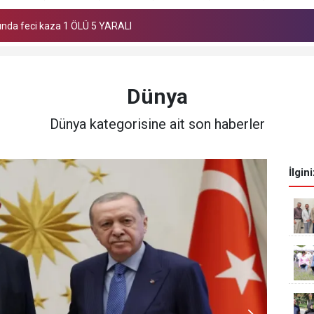
unda feci kaza 1 ÖLÜ 5 YARALI
ıldı
Dünya
Dünya kategorisine ait son haberler
İlgin