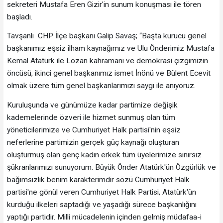
sekreteri Mustafa Eren Gizir'in sunum konuşması ile tören
başladı.
Tavşanlı CHP İlçe başkanı Galip Savaş; “Başta kurucu genel
başkanımız eşsiz ilham kaynağımız ve Ulu Önderimiz Mustafa
Kemal Atatürk ile Lozan kahramanı ve demokrasi çizgimizin
öncüsü, ikinci genel başkanımız ismet İnönü ve Bülent Ecevit
olmak üzere tüm genel başkanlarımızı saygı ile anıyoruz.
Kuruluşunda ve günümüze kadar partimize değişik
kademelerinde özveri ile hizmet sunmuş olan tüm
yöneticilerimize ve Cumhuriyet Halk partisi'nin eşsiz
neferlerine partimizin gerçek güç kaynağı oluşturan
oluşturmuş olan genç kadın erkek tüm üyelerimize sınırsız
şükranlarımızı sunuyorum. Büyük Önder Atatürk'ün Özgürlük ve
bağımsızlık benim karakterimdir sözü Cumhuriyet Halk
partisi'ne gönül veren Cumhuriyet Halk Partisi, Atatürk'ün
kurduğu ilkeleri saptadığı ve yaşadığı sürece başkanlığını
yaptığı partidir. Milli mücadelenin içinden gelmiş müdafaa-i