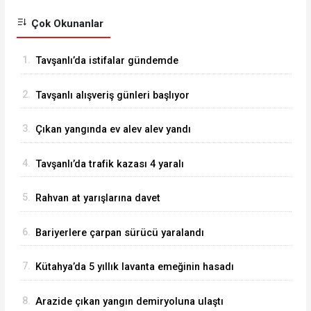
Çok Okunanlar
1.
Tavşanlı’da istifalar gündemde
2.
Tavşanlı alışveriş günleri başlıyor
3.
Çıkan yangında ev alev alev yandı
4.
Tavşanlı’da trafik kazası 4 yaralı
5.
Rahvan at yarışlarına davet
6.
Bariyerlere çarpan sürücü yaralandı
7.
Kütahya’da 5 yıllık lavanta emeğinin hasadı
kadınlara umut oldu
8.
Arazide çıkan yangın demiryoluna ulaştı