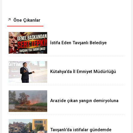
Öne Çıkanlar
İstifa Eden Tavşanlı Belediye
Başkanı Derin’e Sert Tepki
Kütahya’da İl Emniyet Müdürlüğü
personeline etkili iletişim eğitimi
Arazide çıkan yangın demiryoluna
ulaştı
Tavşanlı’da istifalar gündemde