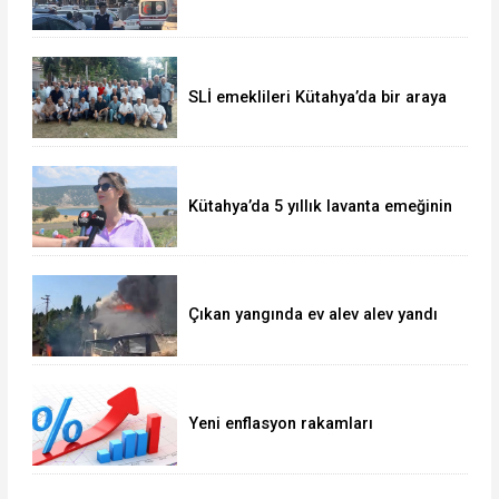
SLİ emeklileri Kütahya’da bir araya
geldi
Kütahya’da 5 yıllık lavanta emeğinin
hasadı kadınlara umut oldu
Çıkan yangında ev alev alev yandı
Yeni enflasyon rakamları
açıklandı... Yıllık TÜFE yüzde
31,75'e yükseldi