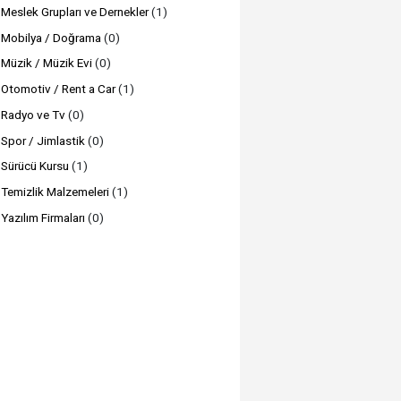
Meslek Grupları ve Dernekler
(1)
Mobilya / Doğrama
(0)
Müzik / Müzik Evi
(0)
Otomotiv / Rent a Car
(1)
Radyo ve Tv
(0)
Spor / Jimlastik
(0)
Sürücü Kursu
(1)
Temizlik Malzemeleri
(1)
Yazılım Firmaları
(0)