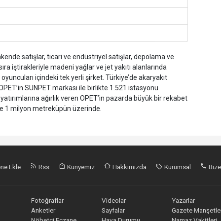
ende satışlar, ticari ve endüstriyel satışlar, depolama ve
sıra iştirakleriyle madeni yağlar ve jet yakıtı alanlarında
yuncuları içindeki tek yerli şirket. Türkiye’de akaryakıt
 OPET’in SUNPET markası ile birlikte 1.521 istasyonu
yatırımlarına ağırlık veren OPET’in pazarda büyük bir rekabet
se 1 milyon metreküpün üzerinde.
ne Ekle
Rss
Künyemiz
Hakkımızda
Kurumsal
Bize
Fotoğraflar
Videolar
Yazarlar
Anketler
Sayfalar
Gazete Manşetler
Nöbetçi Eczane
Hava Durumu
Namaz Vakitleri