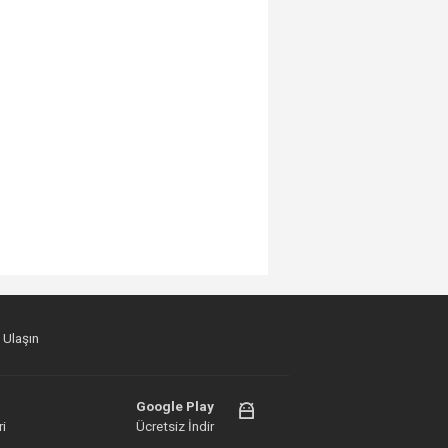
 Ulaşın
Google Play
i
Ücretsiz İndir