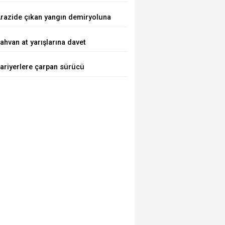
razide çıkan yangın demiryoluna
laştı
ahvan at yarışlarına davet
ariyerlere çarpan sürücü
aralandı