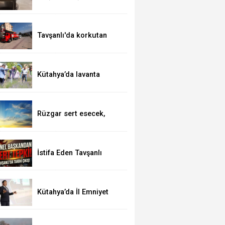
kutsal topraklarda
Tavşanlı'da korkutan
yangın
Kütahya’da lavanta
hasadı
Rüzgar sert esecek,
sıcaklık değişmeyecek
İstifa Eden Tavşanlı
Belediye Başkanı Derin’e
Sert Tepki
Kütahya’da İl Emniyet
Müdürlüğü personeline
etkili iletişim eğitimi