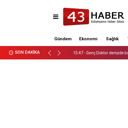
15:47 - Genç Doktor denizde b
22:37 - Meşhur Tavşanlı leblebi
Gündem
Ekonomi
Sağlık
19:04 - Milletçe Referandum B
SON DAKİKA
15:47 - Genç Doktor denizde b
22:37 - Meşhur Tavşanlı leblebi