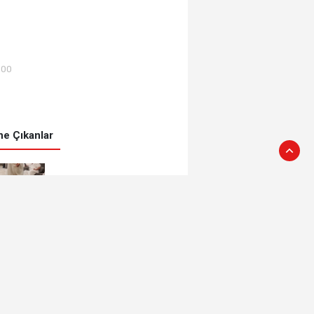
:00
e Çıkanlar
Meşhur Tavşanlı leblebisi
kutsal topraklarda
Tavşanlı'da korkutan
yangın
Kütahya’da lavanta
hasadı