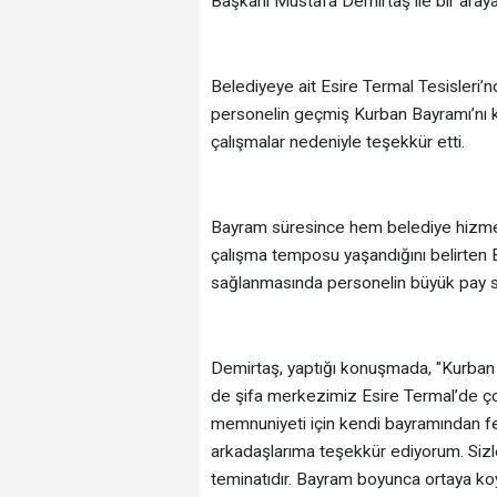
Başkanı Mustafa Demirtaş ile bir araya
Belediyeye ait Esire Termal Tesisleri
personelin geçmiş Kurban Bayramı’nı k
çalışmalar nedeniyle teşekkür etti.
Bayram süresince hem belediye hizmet
çalışma temposu yaşandığını belirten
sağlanmasında personelin büyük pay sa
Demirtaş, yaptığı konuşmada, "Kurba
de şifa merkezimiz Esire Termal’de ço
memnuniyeti için kendi bayramından f
arkadaşlarıma teşekkür ediyorum. Sizle
teminatıdır. Bayram boyunca ortaya koyd