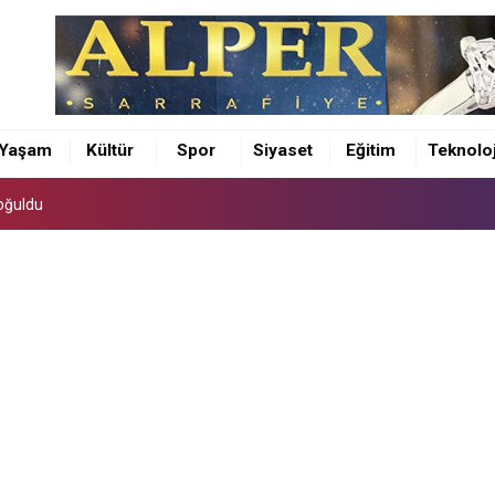
oğuldu
si kutsal topraklarda
Yaşam
Kültür
Spor
Siyaset
Eğitim
Teknoloj
ekliyoruz
oğuldu
si kutsal topraklarda