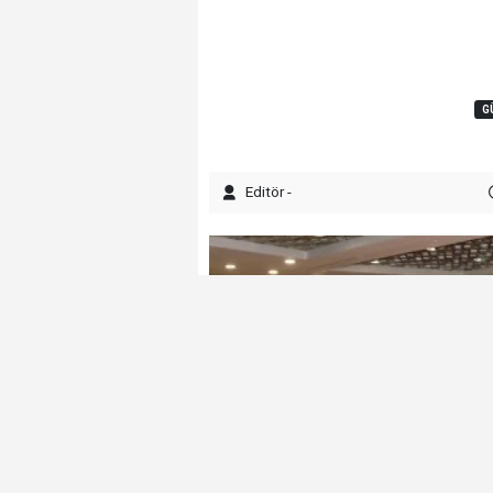
G
Editör -