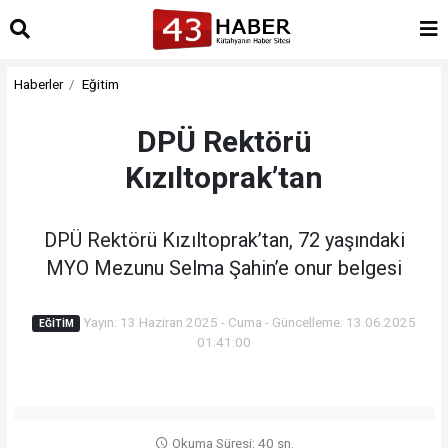
Haberler
Eğitim
DPÜ Rektörü
Kızıltoprak’tan
DPÜ Rektörü Kızıltoprak’tan, 72 yaşındaki
MYO Mezunu Selma Şahin’e onur belgesi
Yayın: 13 Haziran 2025 - Cuma - Güncelleme: 13.06.2025
EĞITIM
01:41:00
Okuma Süresi: 40 sn.