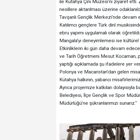
ile Kütahya Çini Müzesi’ni ziyaret etti
nesillere aktarılması üzerine odaklanıld
Tavşanlı Gençlik Merkezi’nde devam ede
Katılımcı gençlere Türk dinî musikisind
ebru yapımı uygulamalı olarak öğretildi
Mangala’yı deneyimlemesi ise kültürel e
Etkinliklerin iki gün daha devam edece
ve Tarih Öğretmeni Mesut Kocaman, pr
yaptığı açıklamada şu ifadelere yer ver
Polonya ve Macaristan’dan gelen misaf
Kütahya halkının, yabancı misafirlerimi
Ayrıca projemize katkıları dolayısıyla
Belediyesi, İlçe Gençlik ve Spor Müdür
Müdürlüğü’ne şükranlarımızı sunarız."