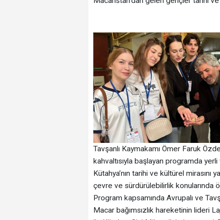
Macaristan’dan gelen gençler tarihi ve k
Tavşanlı Kaymakamı Ömer Faruk Özdemi
kahvaltısıyla başlayan programda yerli
Kütahya’nın tarihi ve kültürel mirasını 
çevre ve sürdürülebilirlik konularında 
Program kapsamında Avrupalı ve Tavşanlıl
Macar bağımsızlık hareketinin lideri L