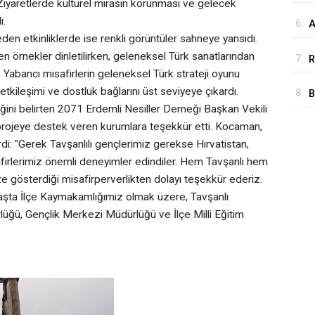
. Ziyaretlerde kültürel mirasın korunması ve gelecek
ı.
6.
A
n etkinliklerde ise renkli görüntüler sahneye yansıdı.
u
en örnekler dinletilirken, geleneksel Türk sanatlarından
7.
R
. Yabancı misafirlerin geleneksel Türk strateji oyunu
tkileşimi ve dostluk bağlarını üst seviyeye çıkardı.
8.
B
ğini belirten 2071 Erdemli Nesiller Derneği Başkan Vekili
y
ojeye destek veren kurumlara teşekkür etti. Kocaman,
di: "Gerek Tavşanlılı gençlerimiz gerekse Hırvatistan,
irlerimiz önemli deneyimler edindiler. Hem Tavşanlı hem
ze gösterdiği misafirperverlikten dolayı teşekkür ederiz.
 başta İlçe Kaymakamlığımız olmak üzere, Tavşanlı
lüğü, Gençlik Merkezi Müdürlüğü ve İlçe Milli Eğitim