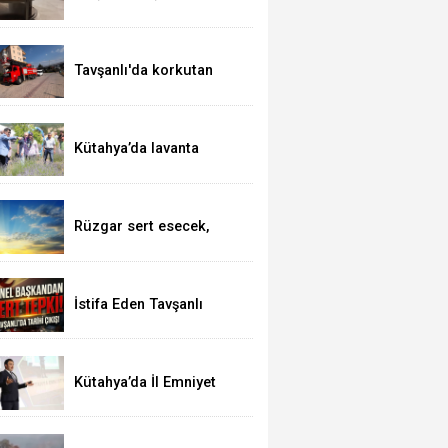
kutsal topraklarda
Tavşanlı'da korkutan
yangın
Kütahya’da lavanta
hasadı
Rüzgar sert esecek,
sıcaklık değişmeyecek
İstifa Eden Tavşanlı
Belediye Başkanı Derin’e
Sert Tepki
Kütahya’da İl Emniyet
Müdürlüğü personeline
etkili iletişim eğitimi