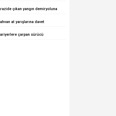
razide çıkan yangın demiryoluna
laştı
ahvan at yarışlarına davet
ariyerlere çarpan sürücü
aralandı