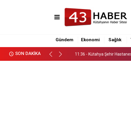
11:36 - Kütahya Şehir Hastane
16:10 - Kütahya İl Emniyet Müd
Gündem
Ekonomi
Sağlık
16:00 - Tavşanlı-Emet karayol
SON DAKİKA
11:36 - Kütahya Şehir Hastane
16:10 - Kütahya İl Emniyet Müd