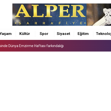
sinde Dünya Emzirme Haftası farkındalığı
ürü Osman Elbir’den 4 ilçeye ziyaret
Yaşam
Kültür
Spor
Siyaset
Eğitim
Teknoloj
unda feci kaza 1 ÖLÜ 5 YARALI
sinde Dünya Emzirme Haftası farkındalığı
ürü Osman Elbir’den 4 ilçeye ziyaret