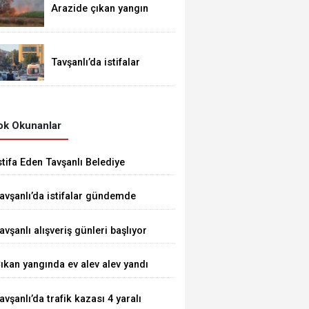
Arazide çıkan yangın
demiryoluna ulaştı
Tavşanlı’da istifalar
gündemde
k Okunanlar
stifa Eden Tavşanlı Belediye
aşkanı Derin’e Sert Tepki
avşanlı’da istifalar gündemde
avşanlı alışveriş günleri başlıyor
ıkan yangında ev alev alev yandı
avşanlı’da trafik kazası 4 yaralı