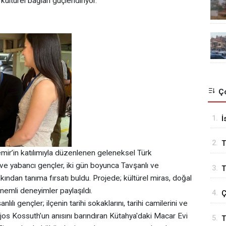
ültürel bağları güçlendiriyor.
Ço
1.
İ
B
2.
T
r’in katılımıyla düzenlenen geleneksel Türk
 ve yabancı gençler, iki gün boyunca Tavşanlı ve
3.
T
yakından tanıma fırsatı buldu. Projede; kültürel miras, doğal
önemli deneyimler paylaşıldı.
4.
Ç
ı gençler; ilçenin tarihi sokaklarını, tarihi camilerini ve
ajos Kossuth’un anısını barındıran Kütahya'daki Macar Evi
5.
T