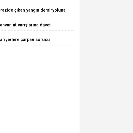
razide çıkan yangın demiryoluna
laştı
ahvan at yarışlarına davet
ariyerlere çarpan sürücü
aralandı