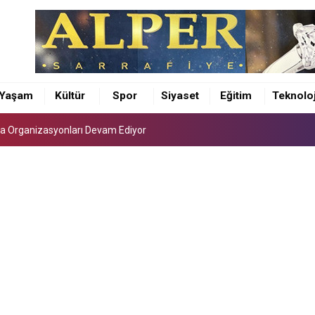
ra Organizasyonları Devam Ediyor
sinde Dünya Emzirme Haftası farkındalığı
Yaşam
Kültür
Spor
Siyaset
Eğitim
Teknoloj
 Ali Şen uzmanlık eğitimini tamamladı
ra Organizasyonları Devam Ediyor
sinde Dünya Emzirme Haftası farkındalığı