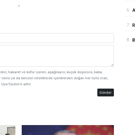
#
6.
A
u
7.
R
8.
B
y
edici, hakaret ve küfür içeren, aşağılayıcı, küçük düşürücü, kaba,
 verici ya da benzeri niteliklerde içeriklerden doğan her türlü mali,
 Üye/Üyeler’e aittir.
Gönder