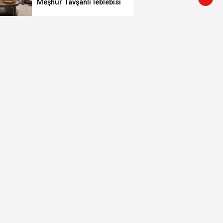
Meşhur Tavşanlı leblebisi
kutsal topraklarda
Tavşanlı'da korkutan
yangın
Kütahya’da lavanta
hasadı
Rüzgar sert esecek,
sıcaklık değişmeyecek
İstifa Eden Tavşanlı
Belediye Başkanı Derin’e
Sert Tepki
Kütahya’da İl Emniyet
Müdürlüğü personeline
etkili iletişim eğitimi