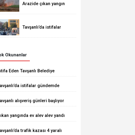
Arazide çıkan yangın
demiryoluna ulaştı
Tavşanlı’da istifalar
gündemde
k Okunanlar
stifa Eden Tavşanlı Belediye
aşkanı Derin’e Sert Tepki
avşanlı’da istifalar gündemde
avşanlı alışveriş günleri başlıyor
ıkan yangında ev alev alev yandı
avşanlı’da trafik kazası 4 yaralı