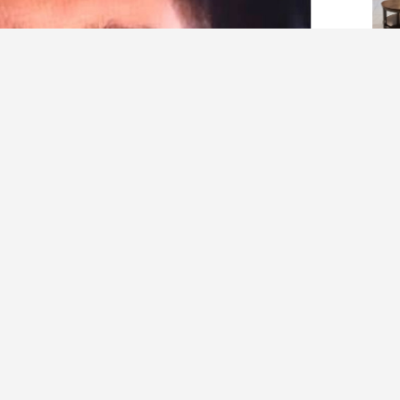
ırma Hastanesi’nde görev yapan 27 yaşındaki Asistan Dr.
de boğularak hayatını kaybetti. Acı haber, sağlık