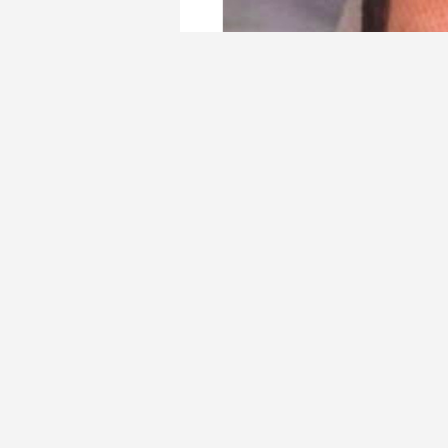
Kütahya Evliya Çelebi Eğitim ve Araşt
Oğuzcan Orçan, Mersin’de girdiği deniz