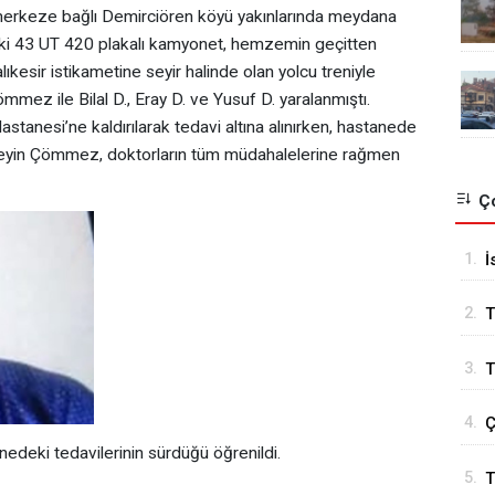
 merkeze bağlı Demirciören köyü yakınlarında meydana
ki 43 UT 420 plakalı kamyonet, hemzemin geçitten
kesir istikametine seyir halinde olan yolcu treniyle
mez ile Bilal D., Eray D. ve Yusuf D. yaralanmıştı.
astanesi’ne kaldırılarak tedavi altına alınırken, hastanede
seyin Çömmez, doktorların tüm müdahalelerine rağmen
Ço
1.
İ
B
2.
T
3.
T
4.
Ç
nedeki tedavilerinin sürdüğü öğrenildi.
5.
T