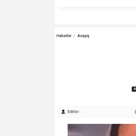
Haberler
Asayiş
A
Editör -