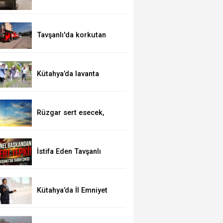
kutsal topraklarda
Tavşanlı'da korkutan
yangın
Kütahya’da lavanta
hasadı
Rüzgar sert esecek,
sıcaklık değişmeyecek
İstifa Eden Tavşanlı
Belediye Başkanı Derin’e
Sert Tepki
Kütahya’da İl Emniyet
Müdürlüğü personeline
etkili iletişim eğitimi