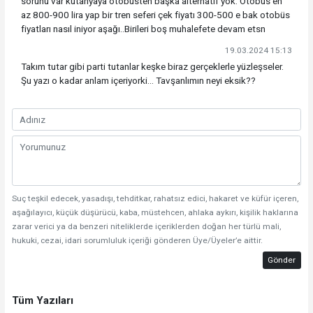
sorunu var kütahyaya otobüsten başka alternatif yok. Otobüs en
az 800-900 lira yap bir tren seferi çek fiyatı 300-500 e bak otobüs
fiyatları nasıl iniyor aşağı..Birileri boş muhalefete devam etsn
19.03.2024 15:13
Takım tutar gibi parti tutanlar keşke biraz gerçeklerle yüzleşseler.
Şu yazı o kadar anlam içeriyorki... Tavşanlımın neyi eksik??
Suç teşkil edecek, yasadışı, tehditkar, rahatsız edici, hakaret ve küfür içeren,
aşağılayıcı, küçük düşürücü, kaba, müstehcen, ahlaka aykırı, kişilik haklarına
zarar verici ya da benzeri niteliklerde içeriklerden doğan her türlü mali,
hukuki, cezai, idari sorumluluk içeriği gönderen Üye/Üyeler’e aittir.
Gönder
Tüm Yazıları