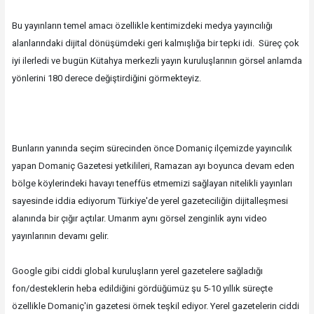
Bu yayınların temel amacı özellikle kentimizdeki medya yayıncılığı
alanlarındaki dijital dönüşümdeki geri kalmışlığa bir tepki idi. Süreç çok
iyi ilerledi ve bugün Kütahya merkezli yayın kuruluşlarının görsel anlamda
yönlerini 180 derece değiştirdiğini görmekteyiz.
Bunların yanında seçim sürecinden önce Domaniç ilçemizde yayıncılık
yapan Domaniç Gazetesi yetkilileri, Ramazan ayı boyunca devam eden
bölge köylerindeki havayı teneffüs etmemizi sağlayan nitelikli yayınları
sayesinde iddia ediyorum Türkiye'de yerel gazeteciliğin dijitalleşmesi
alanında bir çığır açtılar. Umarım aynı görsel zenginlik aynı video
yayınlarının devamı gelir.
Google gibi ciddi global kuruluşların yerel gazetelere sağladığı
fon/desteklerin heba edildiğini gördüğümüz şu 5-10 yıllık süreçte
özellikle Domaniç'in gazetesi örnek teşkil ediyor. Yerel gazetelerin ciddi