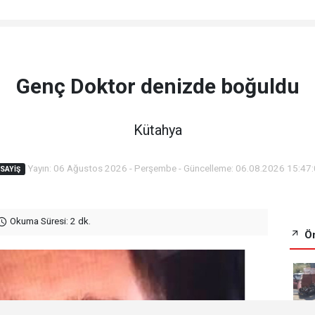
Genç Doktor denizde boğuldu
Kütahya
Yayın: 06 Ağustos 2026 - Perşembe - Güncelleme: 06.08.2026 15:47
SAYIŞ
Okuma Süresi: 2 dk.
Ön