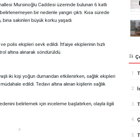
hallesi Mursinoğlu Caddesi üzerinde bulunan 6 katlı
elirlenemeyen bir nedenle yangın çıktı. Kısa sürede
 bina sakinleri büyük korku yaşadı.
ve polis ekipleri sevk edildi. İtfaiye ekiplerinin hızlı
l altına alınarak söndürüldü.
Ço
1.
T
lı iki kişi yoğun dumandan etkilenirken, sağlık ekipleri
k
üdahale edildi. Tedavi altına alınan kişilerin sağlık
2.
İ
B
nedenini belirlemek için inceleme başlatırken, olayla ilgili
3.
T
4.
Ç
#
5.
T