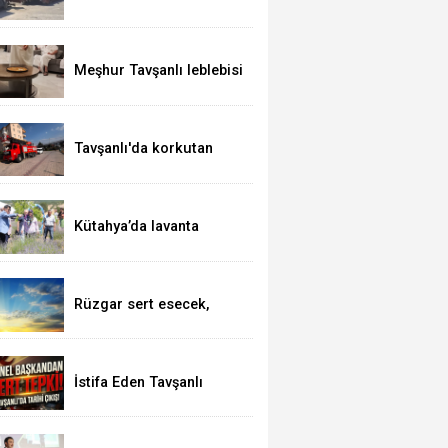
Meşhur Tavşanlı leblebisi
kutsal topraklarda
Tavşanlı'da korkutan
yangın
Kütahya’da lavanta
hasadı
Rüzgar sert esecek,
sıcaklık değişmeyecek
İstifa Eden Tavşanlı
Belediye Başkanı Derin’e
Sert Tepki