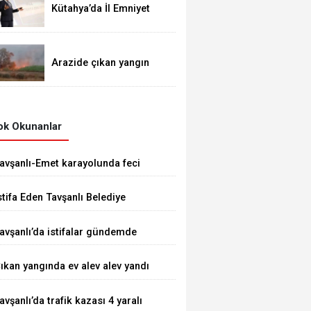
Kütahya’da İl Emniyet
Müdürlüğü personeline
etkili iletişim eğitimi
Arazide çıkan yangın
demiryoluna ulaştı
k Okunanlar
avşanlı-Emet karayolunda feci
aza 1 ÖLÜ 5 YARALI
stifa Eden Tavşanlı Belediye
aşkanı Derin’e Sert Tepki
avşanlı’da istifalar gündemde
ıkan yangında ev alev alev yandı
avşanlı’da trafik kazası 4 yaralı