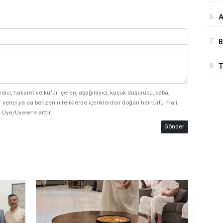
6.
A
u
7.
B
y
8.
T
edici, hakaret ve küfür içeren, aşağılayıcı, küçük düşürücü, kaba,
 verici ya da benzeri niteliklerde içeriklerden doğan her türlü mali,
 Üye/Üyeler’e aittir.
Gönder