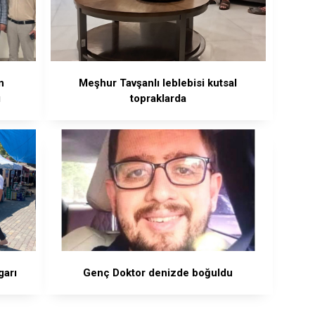
n
Meşhur Tavşanlı leblebisi kutsal
ı
topraklarda
garı
Genç Doktor denizde boğuldu