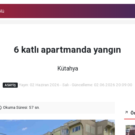
ölü
6 katlı apartmanda yangın
Kütahya
Yayın: 02 Haziran 2026 - Salı - Güncelleme: 02.06.2026 20:09:00
ASAYIŞ
Okuma Süresi: 57 sn.
Ön