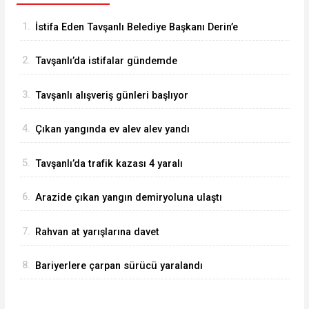
1.
İstifa Eden Tavşanlı Belediye Başkanı Derin’e
Sert Tepki
2.
Tavşanlı’da istifalar gündemde
3.
Tavşanlı alışveriş günleri başlıyor
4.
Çıkan yangında ev alev alev yandı
5.
Tavşanlı’da trafik kazası 4 yaralı
6.
Arazide çıkan yangın demiryoluna ulaştı
7.
Rahvan at yarışlarına davet
8.
Bariyerlere çarpan sürücü yaralandı