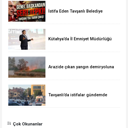
İstifa Eden Tavşanlı Belediye
Başkanı Derin’e Sert Tepki
Kütahya’da İl Emniyet Müdürlüğü
personeline etkili iletişim eğitimi
Arazide çıkan yangın demiryoluna
ulaştı
Tavşanlı’da istifalar gündemde
Çok Okunanlar