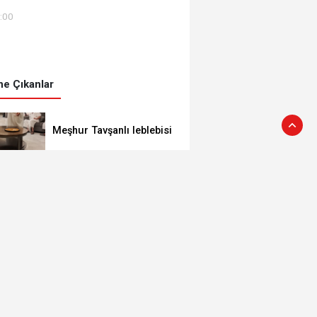
8:00
e Çıkanlar
Meşhur Tavşanlı leblebisi
kutsal topraklarda
Tavşanlı'da korkutan
yangın
Kütahya’da lavanta
hasadı
Rüzgar sert esecek,
sıcaklık değişmeyecek