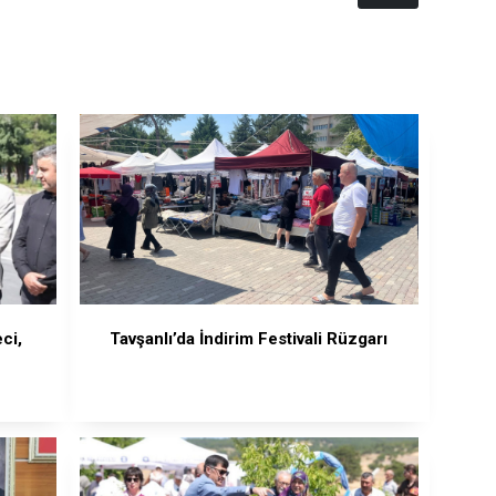
ci,
Tavşanlı’da İndirim Festivali Rüzgarı