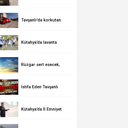
kutsal topraklarda
Tavşanlı'da korkutan
yangın
Kütahya’da lavanta
hasadı
Rüzgar sert esecek,
sıcaklık değişmeyecek
İstifa Eden Tavşanlı
Belediye Başkanı Derin’e
Sert Tepki
Kütahya’da İl Emniyet
Müdürlüğü personeline
etkili iletişim eğitimi