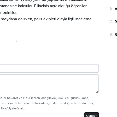
nesine kaldırıldı. Bilincinin açık olduğu öğrenilen
6.
A
belirtildi.
u
ydana gelirken, polis ekipleri olayla ilgili inceleme
7.
R
8.
B
#
y
edici, hakaret ve küfür içeren, aşağılayıcı, küçük düşürücü, kaba,
 verici ya da benzeri niteliklerde içeriklerden doğan her türlü mali,
 Üye/Üyeler’e aittir.
Gönder