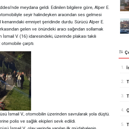
esi’nde meydana geldi. Edinilen bilgilere göre, Alper E.
otomobiliyle seyir halindeyken aracından ses gelmesi
yol kenarındaki emniyet şeridinde durdu. Sürücü Alper E.
 arkasından gelen ve önündeki aracı sağından sollamak
n İsmail V. (16) idaresindeki, üzerinde plakası takılı
 otomobile çarptı.
Ço
1.
İ
B
2.
T
3.
T
4.
Ç
sü İsmail V., otomobilin üzerinden savrularak yola düştü.
rine polis ve sağlık ekipleri sevk edildi.
5.
T
üsü İsmail V., olay yerinde yapılan ilk müdahalenin