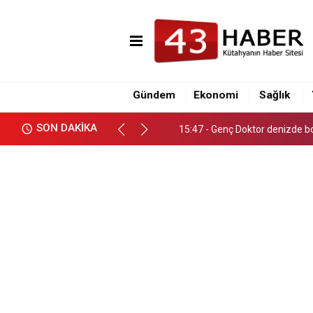
15:47 - Genç Doktor denizde b
22:37 - Meşhur Tavşanlı leblebi
Gündem
Ekonomi
Sağlık
19:04 - Milletçe Referandum B
SON DAKİKA
15:47 - Genç Doktor denizde b
22:37 - Meşhur Tavşanlı leblebi