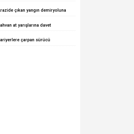
razide çıkan yangın demiryoluna
laştı
ahvan at yarışlarına davet
ariyerlere çarpan sürücü
aralandı