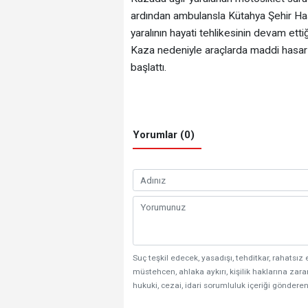
ardından ambulansla Kütahya Şehir Hasta
yaralının hayati tehlikesinin devam ettiği 
Kaza nedeniyle araçlarda maddi hasar me
başlattı.
Yorumlar (0)
Suç teşkil edecek, yasadışı, tehditkar, rahatsız 
müstehcen, ahlaka aykırı, kişilik haklarına zarar
hukuki, cezai, idari sorumluluk içeriği gönderen