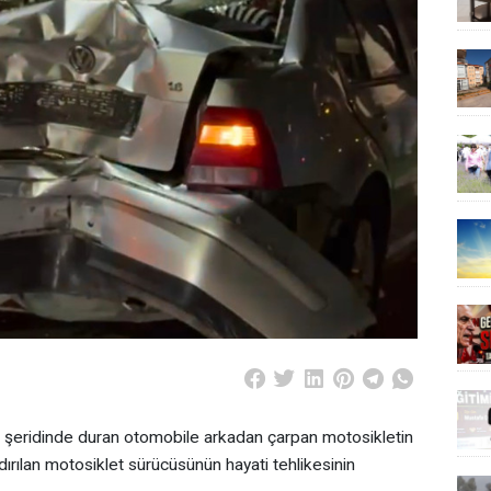
et şeridinde duran otomobile arkadan çarpan motosikletin
ırılan motosiklet sürücüsünün hayati tehlikesinin