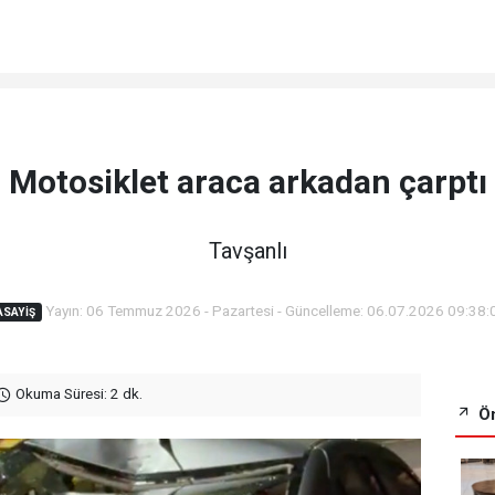
Motosiklet araca arkadan çarptı
Tavşanlı
Yayın: 06 Temmuz 2026 - Pazartesi - Güncelleme: 06.07.2026 09:38:
ASAYIŞ
Okuma Süresi: 2 dk.
Ön