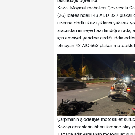
bulunduğu öğrenildi.
Kaza, Moymul mahallesi Çevreyolu Cadd
(26) idaresindeki 43 ADD 327 plakalı 
üzerine dörtlü ikaz ışıklarını yakarak 
aracından inmeye hazırlandığı sırada,
için emniyet şeridine girdiği iddia edile
olmayan 43 AIC 663 plakalı motosiklet
Çarpmanın şiddetiyle motosiklet sürücü
Kazayı görenlerin ihbarı üzerine olay ye
Kazada ağır yaralanan motosiklet sürüc