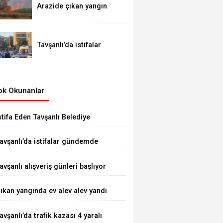
Arazide çıkan yangın
demiryoluna ulaştı
Tavşanlı’da istifalar
gündemde
k Okunanlar
stifa Eden Tavşanlı Belediye
aşkanı Derin’e Sert Tepki
avşanlı’da istifalar gündemde
avşanlı alışveriş günleri başlıyor
ıkan yangında ev alev alev yandı
avşanlı’da trafik kazası 4 yaralı