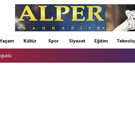
oğuldu
si kutsal topraklarda
Yaşam
Kültür
Spor
Siyaset
Eğitim
Teknoloj
ekliyoruz
oğuldu
si kutsal topraklarda