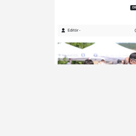
E
Editör -