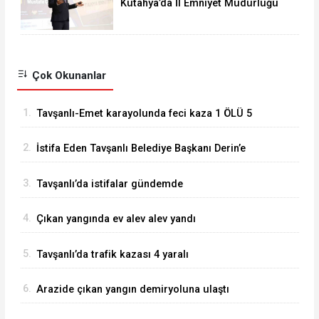
Kütahya’da İl Emniyet Müdürlüğü
personeline etkili iletişim eğitimi
Çok Okunanlar
1.
Tavşanlı-Emet karayolunda feci kaza 1 ÖLÜ 5
YARALI
2.
İstifa Eden Tavşanlı Belediye Başkanı Derin’e
Sert Tepki
3.
Tavşanlı’da istifalar gündemde
4.
Çıkan yangında ev alev alev yandı
5.
Tavşanlı’da trafik kazası 4 yaralı
6.
Arazide çıkan yangın demiryoluna ulaştı