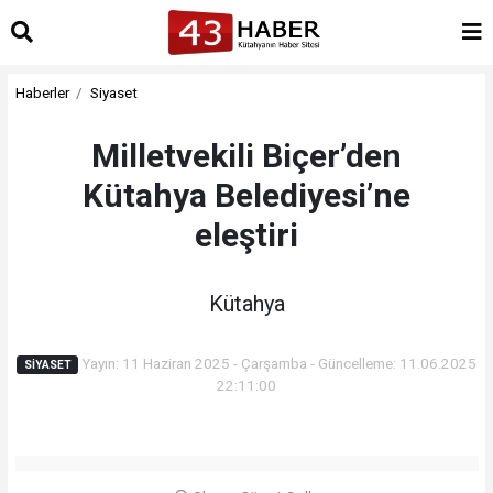
Haberler
Siyaset
Milletvekili Biçer’den
Kütahya Belediyesi’ne
eleştiri
Kütahya
Yayın: 11 Haziran 2025 - Çarşamba - Güncelleme: 11.06.2025
SIYASET
22:11:00