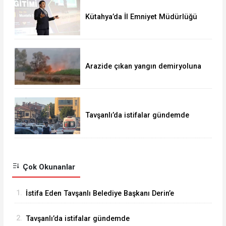
Kütahya’da İl Emniyet Müdürlüğü
personeline etkili iletişim eğitimi
Arazide çıkan yangın demiryoluna
ulaştı
Tavşanlı’da istifalar gündemde
Çok Okunanlar
1.
İstifa Eden Tavşanlı Belediye Başkanı Derin’e
Sert Tepki
2.
Tavşanlı’da istifalar gündemde