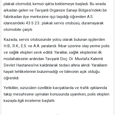
plakalı otomobil, kırmızı ışıkta beklemeye başladı. Bu sırada
arkadan gelen ve Tavşanlı Organize Sanayi Bölgesi’ndeki bir
fabrikadan ilçe merkezine işçi taşıdığı öğrenilen A.S.
idaresindeki 43 S 23.. plakalı servis otobüsü, duramayarak
otomobile çarptı.
Kazada, servis otobüsünde yolcu olarak bulunan işçilerden
H.B., R.K., E.S. ve A.A. yaralandı. İhbar üzerine olay yerine polis
ve sağlık ekipleri sevk edildi. Yaralılar, sağlık ekiplerinin ilk
müdahalesinin ardından Tavşanlı Doç. Dr. Mustafa Kalemli
Devlet Hastanesi’ne kaldırılarak tedavi altına alındı. Yaralıların
hayati tehlikelerinin bulunmadığı ve bilincinin açık olduğu
öğrenildi.
Yetkililer, sürücüleri özellikle kavşaklarda ve trafik ışıklarında
takip mesafesine uymaları konusunda uyarırken, polis ekipleri
kazayla ilgili inceleme başlattı.