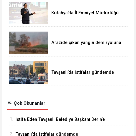
Kütahya’da İl Emniyet Müdürlüğü
personeline etkili iletişim eğitimi
Arazide çıkan yangın demiryoluna
ulaştı
Tavşanlı’da istifalar gündemde
Çok Okunanlar
1.
İstifa Eden Tavşanlı Belediye Başkanı Derin’e
Sert Tepki
2.
Tavşanlı’da istifalar gündemde