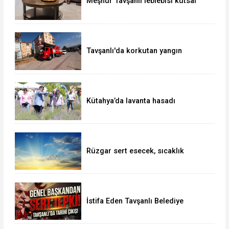
Meşhur Tavşanlı leblebisi kutsal
topraklarda
Tavşanlı'da korkutan yangın
Kütahya’da lavanta hasadı
Rüzgar sert esecek, sıcaklık
değişmeyecek
İstifa Eden Tavşanlı Belediye
Başkanı Derin’e Sert Tepki