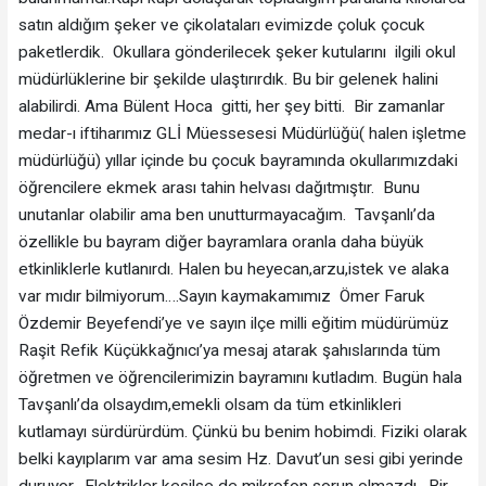
satın aldığım şeker ve çikolataları evimizde çoluk çocuk
paketlerdik. Okullara gönderilecek şeker kutularını ilgili okul
müdürlüklerine bir şekilde ulaştırırdık. Bu bir gelenek halini
alabilirdi. Ama Bülent Hoca gitti, her şey bitti. Bir zamanlar
medar-ı iftiharımız GLİ Müessesesi Müdürlüğü( halen işletme
müdürlüğü) yıllar içinde bu çocuk bayramında okullarımızdaki
öğrencilere ekmek arası tahin helvası dağıtmıştır. Bunu
unutanlar olabilir ama ben unutturmayacağım. Tavşanlı’da
özellikle bu bayram diğer bayramlara oranla daha büyük
etkinliklerle kutlanırdı. Halen bu heyecan,arzu,istek ve alaka
var mıdır bilmiyorum….Sayın kaymakamımız Ömer Faruk
Özdemir Beyefendi’ye ve sayın ilçe milli eğitim müdürümüz
Raşit Refik Küçükkağnıcı’ya mesaj atarak şahıslarında tüm
öğretmen ve öğrencilerimizin bayramını kutladım. Bugün hala
Tavşanlı’da olsaydım,emekli olsam da tüm etkinlikleri
kutlamayı sürdürürdüm. Çünkü bu benim hobimdi. Fiziki olarak
belki kayıplarım var ama sesim Hz. Davut’un sesi gibi yerinde