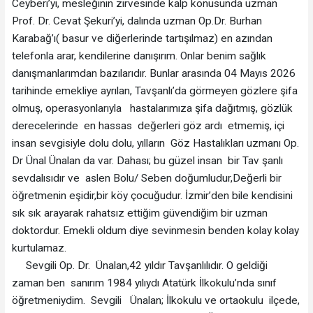
Ceyberi’yi, mesleğinin zirvesinde kalp konusunda uzman
Prof. Dr. Cevat Şekuri’yi, dalında uzman Op.Dr. Burhan
Karabağ’ı( basur ve diğerlerinde tartışılmaz) en azından
telefonla arar, kendilerine danışırım. Onlar benim sağlık
danışmanlarımdan bazılarıdır. Bunlar arasında 04 Mayıs 2026
tarihinde emekliye ayrılan, Tavşanlı’da görmeyen gözlere şifa
olmuş, operasyonlarıyla hastalarımıza şifa dağıtmış, gözlük
derecelerinde en hassas değerleri göz ardı etmemiş, içi
insan sevgisiyle dolu dolu, yılların Göz Hastalıkları uzmanı Op.
Dr Ünal Ünalan da var. Dahası; bu güzel insan bir Tav şanlı
sevdalısıdır ve aslen Bolu/ Seben doğumludur,Değerli bir
öğretmenin eşidir,bir köy çocuğudur. İzmir’den bile kendisini
sık sık arayarak rahatsız ettiğim güvendiğim bir uzman
doktordur. Emekli oldum diye sevinmesin benden kolay kolay
kurtulamaz.
Sevgili Op. Dr. Ünalan,42 yıldır Tavşanlılıdır. O geldiği
zaman ben sanırım 1984 yılıydı Atatürk İlkokulu’nda sınıf
öğretmeniydim. Sevgili Ünalan; İlkokulu ve ortaokulu ilçede,