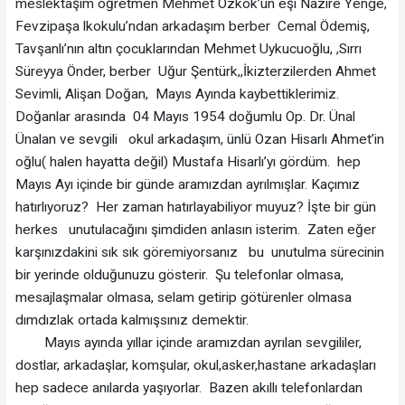
meslektaşım öğretmen Mehmet Özkök’ün eşi Nazire Yenge,
Fevzipaşa lkokulu’ndan arkadaşım berber Cemal Ödemiş,
Tavşanlı’nın altın çocuklarından Mehmet Uykucuoğlu, ,Sırrı
Süreyya Önder, berber Uğur Şentürk,,İkizterzilerden Ahmet
Sevimli, Alişan Doğan, Mayıs Ayında kaybettiklerimiz.
Doğanlar arasında 04 Mayıs 1954 doğumlu Op. Dr. Ünal
Ünalan ve sevgili okul arkadaşım, ünlü Ozan Hisarlı Ahmet’in
oğlu( halen hayatta değil) Mustafa Hisarlı’yı gördüm. hep
Mayıs Ayı içinde bir günde aramızdan ayrılmışlar. Kaçımız
hatırlıyoruz? Her zaman hatırlayabiliyor muyuz? İşte bir gün
herkes unutulacağını şimdiden anlasın isterim. Zaten eğer
karşınızdakini sık sık göremiyorsanız bu unutulma sürecinin
bir yerinde olduğunuzu gösterir. Şu telefonlar olmasa,
mesajlaşmalar olmasa, selam getirip götürenler olmasa
dımdızlak ortada kalmışsınız demektir.
Mayıs ayında yıllar içinde aramızdan ayrılan sevgililer,
dostlar, arkadaşlar, komşular, okul,asker,hastane arkadaşları
hep sadece anılarda yaşıyorlar. Bazen akıllı telefonlardan