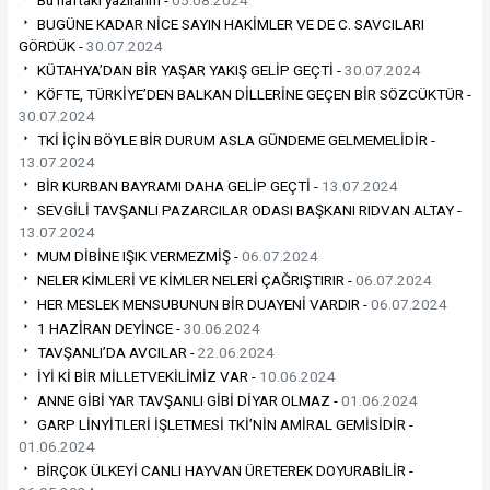
BUGÜNE KADAR NİCE SAYIN HAKİMLER VE DE C. SAVCILARI
GÖRDÜK -
30.07.2024
KÜTAHYA’DAN BİR YAŞAR YAKIŞ GELİP GEÇTİ -
30.07.2024
KÖFTE, TÜRKİYE’DEN BALKAN DİLLERİNE GEÇEN BİR SÖZCÜKTÜR -
30.07.2024
TKİ İÇİN BÖYLE BİR DURUM ASLA GÜNDEME GELMEMELİDİR -
13.07.2024
BİR KURBAN BAYRAMI DAHA GELİP GEÇTİ -
13.07.2024
SEVGİLİ TAVŞANLI PAZARCILAR ODASI BAŞKANI RIDVAN ALTAY -
13.07.2024
MUM DİBİNE IŞIK VERMEZMİŞ -
06.07.2024
NELER KİMLERİ VE KİMLER NELERİ ÇAĞRIŞTIRIR -
06.07.2024
HER MESLEK MENSUBUNUN BİR DUAYENİ VARDIR -
06.07.2024
1 HAZİRAN DEYİNCE -
30.06.2024
TAVŞANLI’DA AVCILAR -
22.06.2024
İYİ Kİ BİR MİLLETVEKİLİMİZ VAR -
10.06.2024
ANNE GİBİ YAR TAVŞANLI GİBİ DİYAR OLMAZ -
01.06.2024
GARP LİNYİTLERİ İŞLETMESİ TKİ’NİN AMİRAL GEMİSİDİR -
01.06.2024
BİRÇOK ÜLKEYİ CANLI HAYVAN ÜRETEREK DOYURABİLİR -