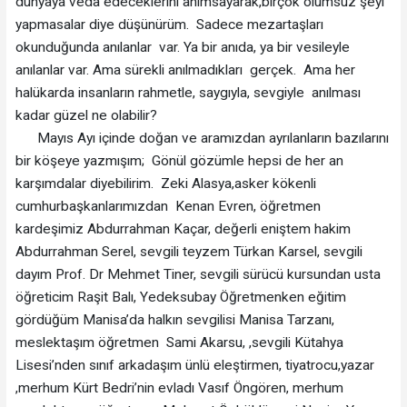
dünyaya veda edeceklerini anımsayarak,birçok olumsuz şeyi
yapmasalar diye düşünürüm. Sadece mezartaşları
okunduğunda anılanlar var. Ya bir anıda, ya bir vesileyle
anılanlar var. Ama sürekli anılmadıkları gerçek. Ama her
halükarda insanların rahmetle, saygıyla, sevgiyle anılması
kadar güzel ne olabilir?
Mayıs Ayı içinde doğan ve aramızdan ayrılanların bazılarını
bir köşeye yazmışım; Gönül gözümle hepsi de her an
karşımdalar diyebilirim. Zeki Alasya,asker kökenli
cumhurbaşkanlarımızdan Kenan Evren, öğretmen
kardeşimiz Abdurrahman Kaçar, değerli eniştem hakim
Abdurrahman Serel, sevgili teyzem Türkan Karsel, sevgili
dayım Prof. Dr Mehmet Tiner, sevgili sürücü kursundan usta
öğreticim Raşit Balı, Yedeksubay Öğretmenken eğitim
gördüğüm Manisa’da halkın sevgilisi Manisa Tarzanı,
meslektaşım öğretmen Sami Akarsu, ,sevgili Kütahya
Lisesi’nden sınıf arkadaşım ünlü eleştirmen, tiyatrocu,yazar
,merhum Kürt Bedri’nin evladı Vasıf Öngören, merhum