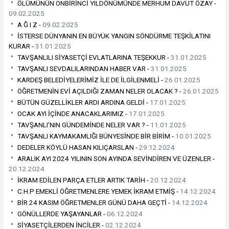
ÖLÜMÜNÜN ONBİRİNCİ YILDÖNÜMÜNDE MERHUM DAVUT ÖZAY -
09.02.2025
A Ğ I Z -
09.02.2025
İSTERSE DÜNYANIN EN BÜYÜK YANGIN SÖNDÜRME TEŞKİLATINI
KURAR -
31.01.2025
TAVŞANLILI SİYASETÇİ EVLATLARINA TEŞEKKUR -
31.01.2025
TAVŞANLI SEVDALILARINDAN HABER VAR -
31.01.2025
KARDEŞ BELEDİYELERİMİZ İLE DE İLGİLENMELİ -
26.01.2025
ÖĞRETMENİN EVİ AÇILDIĞI ZAMAN NELER OLACAK ? -
26.01.2025
BÜTÜN GÜZELLİKLER ARDI ARDINA GELDİ -
17.01.2025
OCAK AYI İÇİNDE ANACAKLARIMIZ -
17.01.2025
TAVŞANLI’NIN GÜNDEMİNDE NELER VAR ? -
11.01.2025
TAVŞANLI KAYMAKAMLIĞI BÜNYESİNDE BİR BİRİM -
10.01.2025
DEDELER KÖYLÜ HASAN KILIÇARSLAN -
29.12.2024
ARALIK AYI 2024 YILININ SON AYINDA SEVİNDİREN VE ÜZENLER -
20.12.2024
İKRAM EDİLEN PARÇA ETLER ARTIK TARİH -
20.12.2024
C.H.P EMEKLİ ÖĞRETMENLERE YEMEK İKRAM ETMİŞ -
14.12.2024
BİR 24 KASIM ÖĞRETMENLER GÜNÜ DAHA GEÇTİ -
14.12.2024
GÖNÜLLERDE YAŞAYANLAR -
06.12.2024
SİYASETÇİLERDEN İNCİLER -
02.12.2024