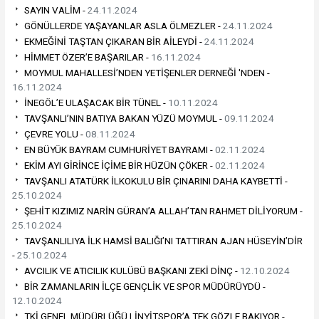
SAYIN VALİM -
24.11.2024
GÖNÜLLERDE YAŞAYANLAR ASLA ÖLMEZLER -
24.11.2024
EKMEĞİNİ TAŞTAN ÇIKARAN BİR AİLEYDİ -
24.11.2024
HİMMET ÖZER’E BAŞARILAR -
16.11.2024
MOYMUL MAHALLESİ’NDEN YETİŞENLER DERNEĞİ 'NDEN -
16.11.2024
İNEGÖL’E ULAŞACAK BİR TÜNEL -
10.11.2024
TAVŞANLI’NIN BATIYA BAKAN YÜZÜ MOYMUL -
09.11.2024
ÇEVRE YOLU -
08.11.2024
EN BÜYÜK BAYRAM CUMHURİYET BAYRAMI -
02.11.2024
EKİM AYI GİRİNCE İÇİME BİR HÜZÜN ÇÖKER -
02.11.2024
TAVŞANLI ATATÜRK İLKOKULU BİR ÇINARINI DAHA KAYBETTİ -
25.10.2024
ŞEHİT KIZIMIZ NARİN GÜRAN’A ALLAH’TAN RAHMET DİLİYORUM -
25.10.2024
TAVŞANLILIYA İLK HAMSİ BALIĞI’NI TATTIRAN AJAN HÜSEYİN’DİR
-
25.10.2024
AVCILIK VE ATICILIK KULÜBÜ BAŞKANI ZEKİ DİNÇ -
12.10.2024
BİR ZAMANLARIN İLÇE GENÇLİK VE SPOR MÜDÜRÜYDÜ -
12.10.2024
TKİ GENEL MÜDÜRLÜĞÜ LİNYİTSPOR’A TEK GÖZLE BAKIYOR -