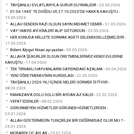
TAVŞANLILI EVLATLARIYLA GURUR DUYMALIDIR -
26.06.2026
01.04.1945’ TE DOĞDU VE 27.10.2020’DE HAKK’A KAVUŞTU -
15.06.2026
ALLAH SENDEN RAZI OLSUN SAYIN MEHMET DEMİR -
31.05.2026
VAY ! MAYIS AYI KİMLERİ ALIP GÖTÜRDÜN -
23.05.2026
HER KONUDA MİLLETE SORMAK ADETİ GELENEKSELLEŞMELİDİR -
17.05.2026
Bülent Alpgut Nisan ayı yazıları -
03.05.2026
ALLAH’A ŞÜKÜRLER OLSUN ÖRETMENLERİMİZ KENDİ EVLERİNE
KAVUŞTU -
17.04.2026
TEK TIRNAKLI HAYVANLARIN SAYISINDAKİ AZALMA -
06.04.2026
YENİ ÖĞRETMENEVİNİN KURDELASI -
22.03.2026
TAVŞANLILI 2026 YILI İÇİNDE NELERİ GÖRMEK İSTİYOR -
08.03.2026
RAMAZAN’A DOLU DOLU BİR AYDAN AZ KALDI -
22.02.2026
VEFAT EDENLER -
08.02.2026
GÖRÜNMEYEN HİZMETLER GÖRÜNEN HİZMETLERDEN -
25.01.2026
ALLAH GÖSTERMESİN TUNÇBİLEK BİR DEĞİRMİSAZ OLUR MU ? -
25.01.2026
MÜBAREK ÜÇ AYLAR -
25.01.2026