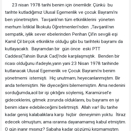
23 nisan 1978 tarihi benim için önemlidir. Çünkü bu
tarihte kutladığımız Ulusal Egemenlik ve çocuk Bayramı’nı
ben yönetmiştim. Tavşanlı’nın tüm etkinliklerini yöneten
merhum İstiklal İlkokulu Öğretmenleri’nden ,Tavşanlı’nın
sempatik, iyilik sever ebelerinden Perihan Çil’in sevgili eşi
Kamil Çil birçok etkinlikte olduğu gibi bu tarihteki bayramı da
kutlayacaktı. Bayramdan bir gün önce eski PTT
Caddesi(Tahsin Buruk Cad)’nde karşılaşmıştık. Benden bir
ricası olduğunu ifadeyle,yarın yani 23 Nisan 1978 tarihinde
kutlanacak Ulusal Egemenlik ve Çocuk Bayramı’nı benim
yönetmemi istemişti. Hiç unutmam; heyecanlanmıştım. Bir
anda terlemiştim. Ne diyeceğimi bilememiştim. Ama nedenini
sorduğumda,acil bir işi çıktığını söylemiş, Karamürsel’e
gideceklerini, gitmek zorunda olduklarını, bu bayramı en iyi
benim idare edebileceğimi belirtmişti. Allah var! Bu tarihe
kadar geniş kalabalıklara karşı hiçbir deneyimim yoktu. İtiraz
edecek olmuştum; ama ısrarına dayanamamış kabul etmiştim.
O gün inanır mısınız? Sabaha kadar gözümü kırpmamıştım.