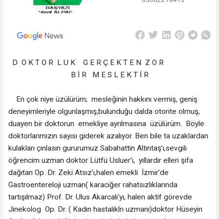
D O K T O R L U K G E R Ç E K T E N Z O R
B İ R M E S L E K T İ R
En çok niye üzülürüm; mesleğinin hakkını vermiş, geniş
deneyimleriyle olgunlaşmış,bulunduğu dalda otorite olmuş,
duayen bir doktorun emekliye ayrılmasına üzülürüm. Böyle
doktorlarımızın sayısı giderek azalıyor. Ben bile ta uzaklardan
kulakları çınlasın gururumuz Sabahattin Altıntaş’ı,sevgili
öğrencim uzman doktor Lütfü Usluer’i, yıllardır elleri şifa
dağıtan Op. Dr. Zeki Atsız’ı,halen emekli İzmir’de
Gastroentereloji uzman( karaciğer rahatsızlıklarında
tartışılmaz) Prof. Dr. Ulus Akarcalı’yı, halen aktif görevde
Jinekolog Op. Dr. ( Kadın hastalıklrı uzmanı)doktor Hüseyin