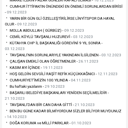
CUMHUR İTTİFAKI’IN ÖNÜNDEKİ EN ÖNEMLİ SORUNLARDAN BİRİSİ
-
09.12.2023
YARIN BİR GÜN GLİ ÖZELLEŞTİRİLİRSE LİNYİTSPOR DA HAYAL
OLUR -
09.12.2023
MOLLA ABDULLAH ( GÜRBÜZ) -
09.12.2023
CEMİL KÖYLÜ TAVŞANLI HUZUREVİ -
03.12.2023
KÜTAHYA CHP İL BAŞKANLIĞI GÖREVİNİ 9 YIL SONRA -
03.12.2023
TAVŞANLI’NIN SORUNLARIYLE YAKINDAN İLGİLENEN -
03.12.2023
ÇALIŞAN EMEKLİ OLAN ÖĞRETMENLER -
26.11.2023
KASIM AYI İÇİNDE -
19.11.2023
HOŞ GELDİN SEVGİLİ RAŞİT REFİK KÜÇÜKKAĞNICI -
12.11.2023
CUMHURİYET’İMİZİN 100.YILINDA -
04.11.2023
Bu haftaki yazılarım -
29.10.2023
BAŞARILI BELEDİYE BAŞKANLARI YENİDEN SEÇİLMELİDİR -
21.10.2023
TAVŞANLI’DAN BİR CAN DAHA GİTTİ -
21.10.2023
BEN BU GÜNE KADAR BİLMİYORDUM SİZLER BİLİYOR MUYDUNUZ
-
14.10.2023
DOĞA KORUMA ve MİLLİ PARKLAR -
01.10.2023