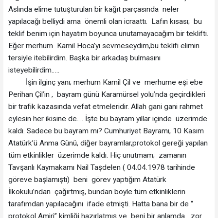
Aslında elime tutuşturulan bir kağıt parçasında neler
yapılacağı belliydi ama önemli olan icraattı. Lafın kısası; bu
teklif benim için hayatım boyunca unutamayacağım bir teklifti.
Eğer merhum Kamil Hoca’yı sevmeseydim,bu teklifi elimin
tersiyle itebilirdim. Başka bir arkadaş bulmasını
isteyebilirdim…..
İşin ilginç yanı; merhum Kamil Çil ve merhume eşi ebe
Perihan Çil’in , bayram günü Karamürsel yolu’nda geçirdikleri
bir trafik kazasında vefat etmeleridir. Allah gani gani rahmet
eylesin her ikisine de…. İşte bu bayram yıllar içinde üzerimde
kaldı. Sadece bu bayram mı? Cumhuriyet Bayramı, 10 Kasım
Atatürk’ü Anma Günü, diğer bayramlar,protokol gereği yapılan
tüm etkinlikler üzerimde kaldı. Hiç unutmam; zamanın
Tavşanlı Kaymakamı Nail Taşdelen ( 04.04.1978 tarihinde
göreve başlamıştı) beni görev yaptığım Atatürk
İlkokulu’ndan çağırtmış, bundan böyle tüm etkinliklerin
tarafımdan yapılacağını ifade etmişti. Hatta bana bir de “
protokol Amiri” kimliği hazırlatmış ve beni bir anlamda zor