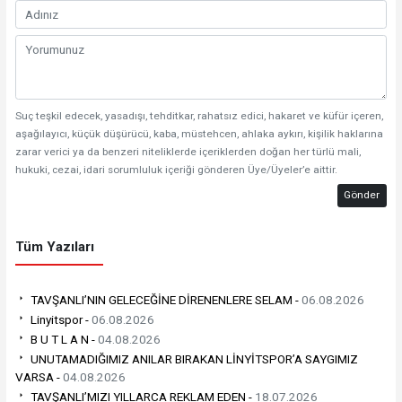
Suç teşkil edecek, yasadışı, tehditkar, rahatsız edici, hakaret ve küfür içeren,
aşağılayıcı, küçük düşürücü, kaba, müstehcen, ahlaka aykırı, kişilik haklarına
zarar verici ya da benzeri niteliklerde içeriklerden doğan her türlü mali,
hukuki, cezai, idari sorumluluk içeriği gönderen Üye/Üyeler’e aittir.
Gönder
Tüm Yazıları
TAVŞANLI’NIN GELECEĞİNE DİRENENLERE SELAM -
06.08.2026
Linyitspor -
06.08.2026
B U T L A N -
04.08.2026
UNUTAMADIĞIMIZ ANILAR BIRAKAN LİNYİTSPOR’A SAYGIMIZ
VARSA -
04.08.2026
TAVŞANLI’MIZI YILLARCA REKLAM EDEN -
18.07.2026