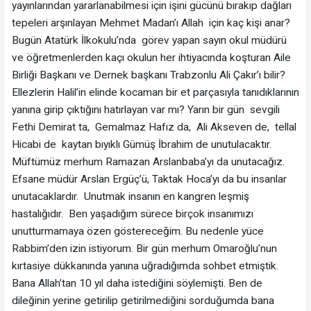
yayınlarından yararlanabilmesi için işini gücünü bırakıp dağları
tepeleri arşınlayan Mehmet Madan’ı Allah için kaç kişi anar?
Bugün Atatürk İlkokulu’nda görev yapan sayın okul müdürü
ve öğretmenlerden kaçı okulun her ihtiyacında koşturan Aile
Birliği Başkanı ve Dernek başkanı Trabzonlu Ali Çakır’ı bilir?
Ellezlerin Halil’in elinde kocaman bir et parçasıyla tanıdıklarının
yanına girip çıktığını hatırlayan var mı? Yarın bir gün sevgili
Fethi Demirat ta, Gemalmaz Hafız da, Ali Akseven de, tellal
Hicabi de kaytan bıyıklı Gümüş İbrahim de unutulacaktır.
Müftümüz merhum Ramazan Arslanbaba’yı da unutacağız.
Efsane müdür Arslan Ergüç’ü, Taktak Hoca’yı da bu insanlar
unutacaklardır. Unutmak insanın en kangren leşmiş
hastalığıdır. Ben yaşadığım sürece birçok insanımızı
unutturmamaya özen göstereceğim. Bu nedenle yüce
Rabbim’den izin istiyorum. Bir gün merhum Omaroğlu’nun
kırtasiye dükkanında yanına uğradığımda sohbet etmiştik.
Bana Allah’tan 10 yıl daha istediğini söylemişti. Ben de
dileğinin yerine getirilip getirilmediğini sorduğumda bana