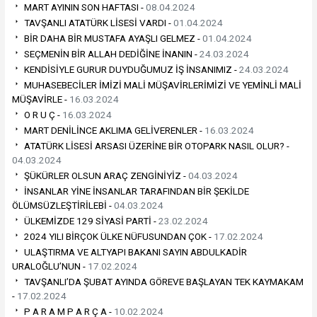
MART AYININ SON HAFTASI -
08.04.2024
TAVŞANLI ATATÜRK LİSESİ VARDI -
01.04.2024
BİR DAHA BİR MUSTAFA AYAŞLI GELMEZ -
01.04.2024
SEÇMENİN BİR ALLAH DEDİĞİNE İNANIN -
24.03.2024
KENDİSİYLE GURUR DUYDUĞUMUZ İŞ İNSANIMIZ -
24.03.2024
MUHASEBECİLER İMİZİ MALİ MÜŞAVİRLERİMİZİ VE YEMİNLİ MALİ
MÜŞAVİRLE -
16.03.2024
O R U Ç -
16.03.2024
MART DENİLİNCE AKLIMA GELİVERENLER -
16.03.2024
ATATÜRK LİSESİ ARSASI ÜZERİNE BİR OTOPARK NASIL OLUR? -
04.03.2024
ŞÜKÜRLER OLSUN ARAÇ ZENGİNİYİZ -
04.03.2024
İNSANLAR YİNE İNSANLAR TARAFINDAN BİR ŞEKİLDE
ÖLÜMSÜZLEŞTİRİLEBİ -
04.03.2024
ÜLKEMİZDE 129 SİYASİ PARTİ -
23.02.2024
2024 YILI BİRÇOK ÜLKE NÜFUSUNDAN ÇOK -
17.02.2024
ULAŞTIRMA VE ALTYAPI BAKANI SAYIN ABDULKADİR
URALOĞLU’NUN -
17.02.2024
TAVŞANLI’DA ŞUBAT AYINDA GÖREVE BAŞLAYAN TEK KAYMAKAM
-
17.02.2024
P A R A M P A R Ç A -
10.02.2024