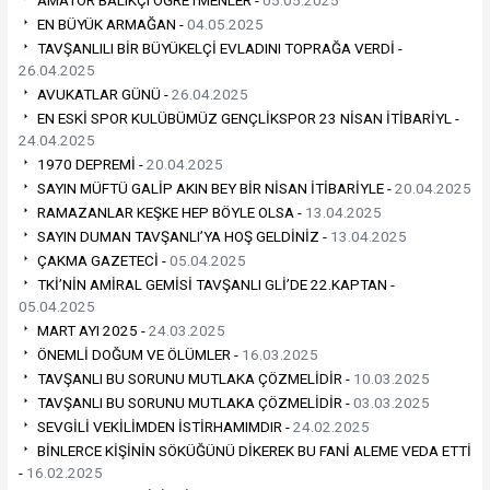
EN BÜYÜK ARMAĞAN -
04.05.2025
TAVŞANLILI BİR BÜYÜKELÇİ EVLADINI TOPRAĞA VERDİ -
26.04.2025
AVUKATLAR GÜNÜ -
26.04.2025
EN ESKİ SPOR KULÜBÜMÜZ GENÇLİKSPOR 23 NİSAN İTİBARİYL -
24.04.2025
1970 DEPREMİ -
20.04.2025
SAYIN MÜFTÜ GALİP AKIN BEY BİR NİSAN İTİBARİYLE -
20.04.2025
RAMAZANLAR KEŞKE HEP BÖYLE OLSA -
13.04.2025
SAYIN DUMAN TAVŞANLI’YA HOŞ GELDİNİZ -
13.04.2025
ÇAKMA GAZETECİ -
05.04.2025
TKİ’NİN AMİRAL GEMİSİ TAVŞANLI GLİ’DE 22.KAPTAN -
05.04.2025
MART AYI 2025 -
24.03.2025
ÖNEMLİ DOĞUM VE ÖLÜMLER -
16.03.2025
TAVŞANLI BU SORUNU MUTLAKA ÇÖZMELİDİR -
10.03.2025
TAVŞANLI BU SORUNU MUTLAKA ÇÖZMELİDİR -
03.03.2025
SEVGİLİ VEKİLİMDEN İSTİRHAMIMDIR -
24.02.2025
BİNLERCE KİŞİNİN SÖKÜĞÜNÜ DİKEREK BU FANİ ALEME VEDA ETTİ
-
16.02.2025