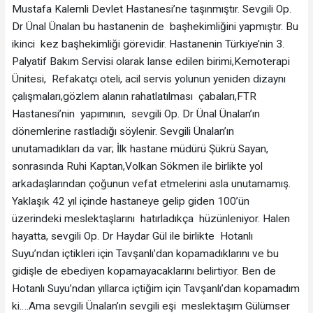
Mustafa Kalemli Devlet Hastanesi’ne taşınmıştır. Sevgili Op.
Dr Ünal Ünalan bu hastanenin de başhekimliğini yapmıştır. Bu
ikinci kez başhekimliği görevidir. Hastanenin Türkiye’nin 3.
Palyatif Bakım Servisi olarak lanse edilen birimi,Kemoterapi
Ünitesi, Refakatçı oteli, acil servis yolunun yeniden dizaynı
çalışmaları,gözlem alanın rahatlatılması çabaları,FTR
Hastanesi’nin yapımının, sevgili Op. Dr Ünal Ünalan’ın
dönemlerine rastladığı söylenir. Sevgili Ünalan’ın
unutamadıkları da var; İlk hastane müdürü Şükrü Sayan,
sonrasında Ruhi Kaptan,Volkan Sökmen ile birlikte yol
arkadaşlarından çoğunun vefat etmelerini asla unutamamış.
Yaklaşık 42 yıl içinde hastaneye gelip giden 100’ün
üzerindeki meslektaşlarını hatırladıkça hüzünleniyor. Halen
hayatta, sevgili Op. Dr Haydar Gül ile birlikte Hotanlı
Suyu’ndan içtikleri için Tavşanlı’dan kopamadıklarını ve bu
gidişle de ebediyen kopamayacaklarını belirtiyor. Ben de
Hotanlı Suyu’ndan yıllarca içtiğim için Tavşanlı’dan kopamadım
ki….Ama sevgili Ünalan’ın sevgili eşi meslektaşım Gülümser