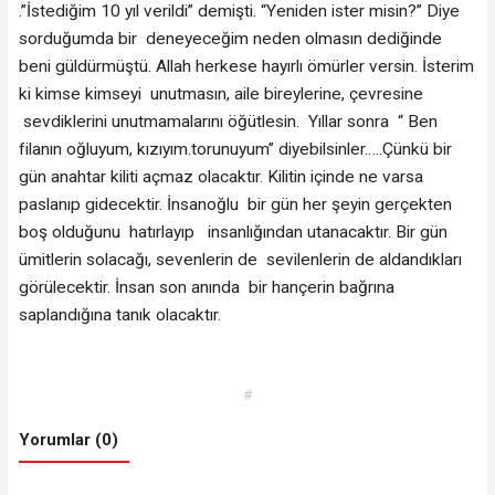
.”İstediğim 10 yıl verildi” demişti. “Yeniden ister misin?” Diye
sorduğumda bir deneyeceğim neden olmasın dediğinde
beni güldürmüştü. Allah herkese hayırlı ömürler versin. İsterim
ki kimse kimseyi unutmasın, aile bireylerine, çevresine
sevdiklerini unutmamalarını öğütlesin. Yıllar sonra “ Ben
filanın oğluyum, kızıyım.torunuyum” diyebilsinler…..Çünkü bir
gün anahtar kiliti açmaz olacaktır. Kilitin içinde ne varsa
paslanıp gidecektir. İnsanoğlu bir gün her şeyin gerçekten
boş olduğunu hatırlayıp insanlığından utanacaktır. Bir gün
ümitlerin solacağı, sevenlerin de sevilenlerin de aldandıkları
görülecektir. İnsan son anında bir hançerin bağrına
saplandığına tanık olacaktır.
#
Yorumlar (0)