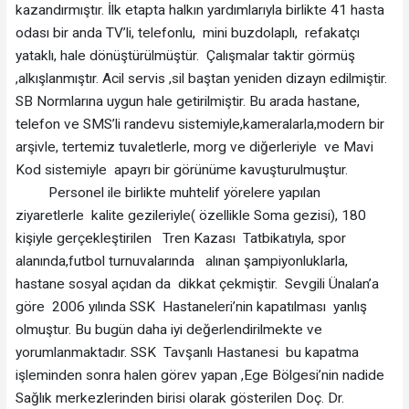
kazandırmıştır. İlk etapta halkın yardımlarıyla birlikte 41 hasta
odası bir anda TV’li, telefonlu, mini buzdolaplı, refakatçı
yataklı, hale dönüştürülmüştür. Çalışmalar taktir görmüş
,alkışlanmıştır. Acil servis ,sil baştan yeniden dizayn edilmiştir.
SB Normlarına uygun hale getirilmiştir. Bu arada hastane,
telefon ve SMS’li randevu sistemiyle,kameralarla,modern bir
arşivle, tertemiz tuvaletlerle, morg ve diğerleriyle ve Mavi
Kod sistemiyle apayrı bir görünüme kavuşturulmuştur.
Personel ile birlikte muhtelif yörelere yapılan
ziyaretlerle kalite gezileriyle( özellikle Soma gezisi), 180
kişiyle gerçekleştirilen Tren Kazası Tatbikatıyla, spor
alanında,futbol turnuvalarında alınan şampiyonluklarla,
hastane sosyal açıdan da dikkat çekmiştir. Sevgili Ünalan’a
göre 2006 yılında SSK Hastaneleri’nin kapatılması yanlış
olmuştur. Bu bugün daha iyi değerlendirilmekte ve
yorumlanmaktadır. SSK Tavşanlı Hastanesi bu kapatma
işleminden sonra halen görev yapan ,Ege Bölgesi’nin nadide
Sağlık merkezlerinden birisi olarak gösterilen Doç. Dr.