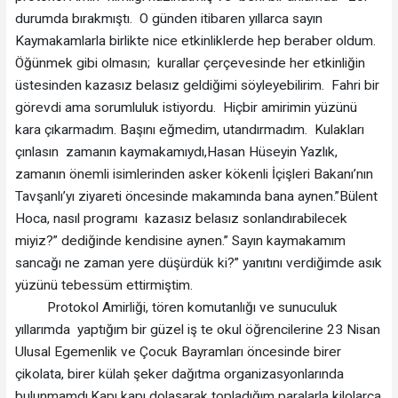
durumda bırakmıştı. O günden itibaren yıllarca sayın
Kaymakamlarla birlikte nice etkinliklerde hep beraber oldum.
Öğünmek gibi olmasın; kurallar çerçevesinde her etkinliğin
üstesinden kazasız belasız geldiğimi söyleyebilirim. Fahri bir
görevdi ama sorumluluk istiyordu. Hiçbir amirimin yüzünü
kara çıkarmadım. Başını eğmedim, utandırmadım. Kulakları
çınlasın zamanın kaymakamıydı,Hasan Hüseyin Yazlık,
zamanın önemli isimlerinden asker kökenli İçişleri Bakanı’nın
Tavşanlı’yı ziyareti öncesinde makamında bana aynen.”Bülent
Hoca, nasıl programı kazasız belasız sonlandırabilecek
miyiz?” dediğinde kendisine aynen.” Sayın kaymakamım
sancağı ne zaman yere düşürdük ki?” yanıtını verdiğimde asık
yüzünü tebessüm ettirmiştim.
Protokol Amirliği, tören komutanlığı ve sunuculuk
yıllarımda yaptığım bir güzel iş te okul öğrencilerine 23 Nisan
Ulusal Egemenlik ve Çocuk Bayramları öncesinde birer
çikolata, birer külah şeker dağıtma organizasyonlarında
bulunmamdı.Kapı kapı dolaşarak topladığım paralarla kilolarca