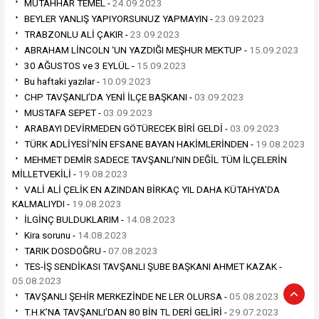
MUTAHHAR TEMEL -
24.09.2023
BEYLER YANLIŞ YAPIYORSUNUZ YAPMAYIN -
23.09.2023
TRABZONLU ALİ ÇAKIR -
23.09.2023
ABRAHAM LİNCOLN ‘UN YAZDIĞI MEŞHUR MEKTUP -
15.09.2023
30 AĞUSTOS ve 3 EYLÜL -
15.09.2023
Bu haftaki yazılar -
10.09.2023
CHP TAVŞANLI’DA YENİ İLÇE BAŞKANI -
03.09.2023
MUSTAFA SEPET -
03.09.2023
ARABAYI DEVİRMEDEN GÖTÜRECEK BİRİ GELDİ -
03.09.2023
TÜRK ADLİYESİ’NİN EFSANE BAYAN HAKİMLERİNDEN -
19.08.2023
MEHMET DEMİR SADECE TAVŞANLI’NIN DEĞİL TÜM İLÇELERİN
MİLLETVEKİLİ -
19.08.2023
VALİ ALİ ÇELİK EN AZINDAN BİRKAÇ YIL DAHA KÜTAHYA’DA
KALMALIYDI -
19.08.2023
İLGİNÇ BULDUKLARIM -
14.08.2023
Kira sorunu -
14.08.2023
TARIK DOSDOĞRU -
07.08.2023
TES-İŞ SENDİKASI TAVŞANLI ŞUBE BAŞKANI AHMET KAZAK -
05.08.2023
TAVŞANLI ŞEHİR MERKEZİNDE NE LER OLURSA -
05.08.2023
T.H.K’NA TAVŞANLI’DAN 80 BİN TL DERİ GELİRİ -
29.07.2023