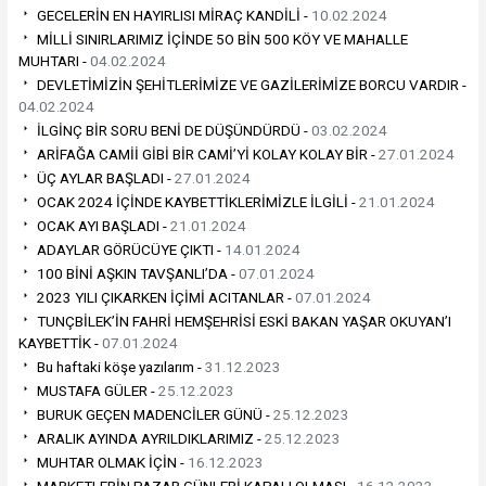
GECELERİN EN HAYIRLISI MİRAÇ KANDİLİ -
10.02.2024
MİLLİ SINIRLARIMIZ İÇİNDE 5O BİN 500 KÖY VE MAHALLE
MUHTARI -
04.02.2024
DEVLETİMİZİN ŞEHİTLERİMİZE VE GAZİLERİMİZE BORCU VARDIR -
04.02.2024
İLGİNÇ BİR SORU BENİ DE DÜŞÜNDÜRDÜ -
03.02.2024
ARİFAĞA CAMİİ GİBİ BİR CAMİ’Yİ KOLAY KOLAY BİR -
27.01.2024
ÜÇ AYLAR BAŞLADI -
27.01.2024
OCAK 2024 İÇİNDE KAYBETTİKLERİMİZLE İLGİLİ -
21.01.2024
OCAK AYI BAŞLADI -
21.01.2024
ADAYLAR GÖRÜCÜYE ÇIKTI -
14.01.2024
100 BİNİ AŞKIN TAVŞANLI’DA -
07.01.2024
2023 YILI ÇIKARKEN İÇİMİ ACITANLAR -
07.01.2024
TUNÇBİLEK’İN FAHRİ HEMŞEHRİSİ ESKİ BAKAN YAŞAR OKUYAN’I
KAYBETTİK -
07.01.2024
Bu haftaki köşe yazılarım -
31.12.2023
MUSTAFA GÜLER -
25.12.2023
BURUK GEÇEN MADENCİLER GÜNÜ -
25.12.2023
ARALIK AYINDA AYRILDIKLARIMIZ -
25.12.2023
MUHTAR OLMAK İÇİN -
16.12.2023
MARKETLERİN PAZAR GÜNLERİ KAPALI OLMASI -
16.12.2023