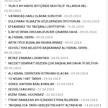
26.05.2024
YILIN 5.AYI MAYIS AYI İÇİNDE MUHTELİF YILLARDA NEL -
26.05.2024
VATANDAŞ HAKLI OLARAK SORUYOR -
26.05.2024
SÜLEYMAN YILMAZ’IN GÖZLERİNDEN ÖPÜYORUM -
20.05.2024
EFSANEMİZ TKİ TAVŞANLI LİNYİTSPOR -
13.05.2024
İLİM VE İRFAN ORDUMUZUN BİR ÇINARINI DAHA -
09.05.2024
ALİ KEMAL DERİN -
09.05.2024
ARTIK İYİCE BUNALAN İNSANLARIMIZ -
09.05.2024
SEVGİLİ YENİ BELEDİYE BAŞKANIMIZ ALİ KEMAL DERİN -
09.05.2024
BEYAZ ZAMBAK LOKANTASI -
04.05.2024
NECDET DEMİRAT’I BİZDEN ÇOK BAŞKALARI DAHA İYİ BİLİYOR -
03.05.2024
ALİ KEMAL DERİN’DEN İSTİRHAM OLACAK -
29.04.2024
13 NİSAN 1987 TARİHİ -
29.04.2024
GÖNÜL KAPISINI ARALAYANLAR -
22.04.2024
SEVGİLİ KAVUNCU -
22.04.2024
BİZİM TEMEL HÜCREMİZ -
22.04.2024
İTİKAF RAMAZAN AYI İÇİNDEKİ ETKİNLİKLERDEN -
14.04.2024
TAVŞANLI’DA TARİH GERÇEKTEN KAYIT ALTINDA MI -
14.04.2024