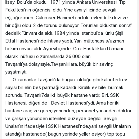
liseyi Bolu’da okudu. 1971 yılında Ankara Üniversitesi Tıp
Fakültesi’nin öğrencisi oldu. Yine aynı yıl içinde sevgili
eşi,öğretmen Gülümser Hanımefendi ile evlendi. İki kızı ve
bir oğlu oldu. 2 de torunu bulunuyor. Torunları olduktan sonra”
dedelik “ünvanı da aldı. 1984 yılında İstanbul’da ünlü Şişli
Etfal Hastanesi’nde ihtisas yaptı. Yani mütehassıs/uzman
hekim ünvanı aldı. Aynı yıl içinde Göz Hastalıkları Uzmanı
olarak nüfusu o zamanlarda 26.000 olan
Tavşanlı’ya,dolayısıyle,Tavşanlılılara, büyük bir sevinç
yaşatmıştı.
O zamanlar Tavşanlı’da bugün olduğu gibi kaloriferli ev
sayısı bir elin beş parmağı kadardı. Kiralık ev bile bulmak
sorundu. Tavşanlı7da iki büyük hastane vardı; Biri, SSK
Hastanesi, diğeri de Devlet Hastanesi’ydi. Ama her iki
hastane araç ve gereç yönünden, personel yönünden,doktor
ve çalışan yönünden istenilen düzeyde değildi. Sevgili
Ünalan’ın ifadesiyle i SSK Hastanesi’nde,yani sevgili Ünalan’ın
atandığı hastanede( bugün yerinde yeller esiyor) top topu