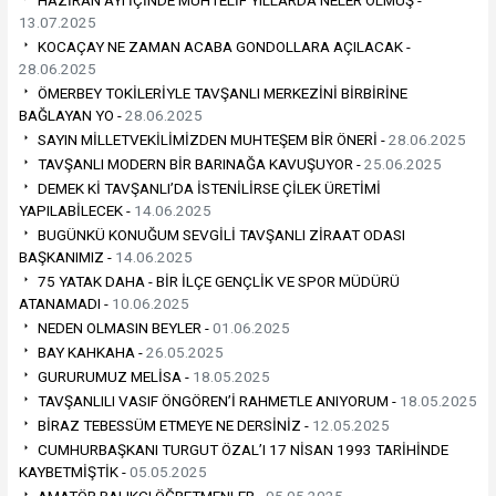
13.07.2025
KOCAÇAY NE ZAMAN ACABA GONDOLLARA AÇILACAK -
28.06.2025
ÖMERBEY TOKİLERİYLE TAVŞANLI MERKEZİNİ BİRBİRİNE
BAĞLAYAN YO -
28.06.2025
SAYIN MİLLETVEKİLİMİZDEN MUHTEŞEM BİR ÖNERİ -
28.06.2025
TAVŞANLI MODERN BİR BARINAĞA KAVUŞUYOR -
25.06.2025
DEMEK Kİ TAVŞANLI’DA İSTENİLİRSE ÇİLEK ÜRETİMİ
YAPILABİLECEK -
14.06.2025
BUGÜNKÜ KONUĞUM SEVGİLİ TAVŞANLI ZİRAAT ODASI
BAŞKANIMIZ -
14.06.2025
75 YATAK DAHA - BİR İLÇE GENÇLİK VE SPOR MÜDÜRÜ
ATANAMADI -
10.06.2025
NEDEN OLMASIN BEYLER -
01.06.2025
BAY KAHKAHA -
26.05.2025
GURURUMUZ MELİSA -
18.05.2025
TAVŞANLILI VASIF ÖNGÖREN’İ RAHMETLE ANIYORUM -
18.05.2025
BİRAZ TEBESSÜM ETMEYE NE DERSİNİZ -
12.05.2025
CUMHURBAŞKANI TURGUT ÖZAL’I 17 NİSAN 1993 TARİHİNDE
KAYBETMİŞTİK -
05.05.2025
AMATÖR BALIKÇI ÖĞRETMENLER -
05.05.2025