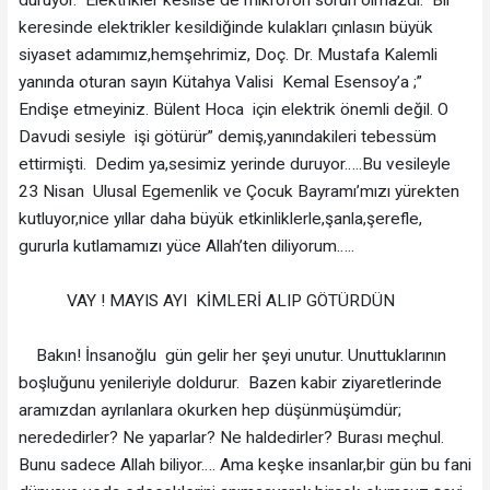
duruyor. Elektrikler kesilse de mikrofon sorun olmazdı. Bir
keresinde elektrikler kesildiğinde kulakları çınlasın büyük
siyaset adamımız,hemşehrimiz, Doç. Dr. Mustafa Kalemli
yanında oturan sayın Kütahya Valisi Kemal Esensoy’a ;”
Endişe etmeyiniz. Bülent Hoca için elektrik önemli değil. O
Davudi sesiyle işi götürür” demiş,yanındakileri tebessüm
ettirmişti. Dedim ya,sesimiz yerinde duruyor…..Bu vesileyle
23 Nisan Ulusal Egemenlik ve Çocuk Bayramı’mızı yürekten
kutluyor,nice yıllar daha büyük etkinliklerle,şanla,şerefle,
gururla kutlamamızı yüce Allah’ten diliyorum…..
VAY ! MAYIS AYI KİMLERİ ALIP GÖTÜRDÜN
Bakın! İnsanoğlu gün gelir her şeyi unutur. Unuttuklarının
boşluğunu yenileriyle doldurur. Bazen kabir ziyaretlerinde
aramızdan ayrılanlara okurken hep düşünmüşümdür;
nerededirler? Ne yaparlar? Ne haldedirler? Burası meçhul.
Bunu sadece Allah biliyor…. Ama keşke insanlar,bir gün bu fani