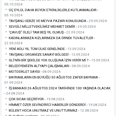
05.10.2024
ÜÇ EYLÜL DAHA BÜYÜK ETKİNLİKLERLE KUTLANMALIDIR -
05.10.2024
TAVŞANLI SEBZE VE MEYVA PAZARI KONUSUNDA -
29.09.2024
SEVGİLİ MİLLETVEKİLİMİZ MEHMET DEMİR -
29.09.2024
‘ÇAVUŞ” ÖLELİ TAM BEŞ YIL OLMUŞ -
22.09.2024
KADINLARIMIZA KIZLARIMIZA DA ÖRNEK TUVALETLER -
22.09.2024
YENİ ADLI YIL TÜM ÜLKE GENELİNDE -
15.09.2024
TAVŞANLI ORGANİZE SANAYİ BÖLGESİ -
15.09.2024
GLİ’NİN BİR ŞEKİLDE YOK OLUŞUNA İZİN VERİR Mİ ? -
15.09.2024
BELEDİYEMİZİN ALTYAPI ÇALIŞMALARI -
08.09.2024
MOTOSİKLET SAYISI -
08.09.2024
BAYRAMLARIN EN BÜYÜĞÜ 30 AĞUSTOS ZAFER BAYRAMI -
01.09.2024
İŞ BANKASI 26 AĞUSTOS 2024 TARİHİNDE 100 YAŞINDA OLACAK
-
24.08.2024
ÇOK SICAK GEÇİRİYOR -
19.08.2024
HİMMET ÖZER SEVİNDİRİCİ HABERLER GÖNDERDİ -
19.08.2024
BÜLENT HOCA UNUTMAZ VE UNUTTURMAZ -
12.08.2024
Bu haftaki yazılarım -
05.08.2024