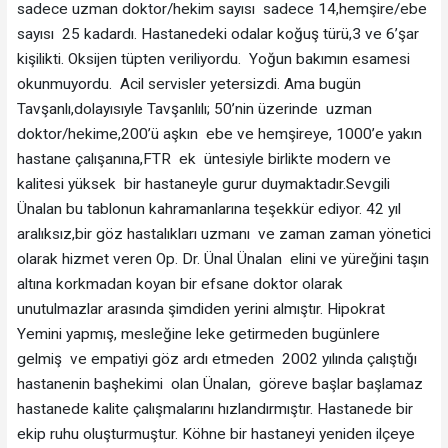
sadece uzman doktor/hekim sayısı sadece 14,hemşire/ebe
sayısı 25 kadardı. Hastanedeki odalar koğuş türü,3 ve 6’şar
kişilikti. Oksijen tüpten veriliyordu. Yoğun bakımın esamesi
okunmuyordu. Acil servisler yetersizdi. Ama bugün
Tavşanlı,dolayısıyle Tavşanlılı; 50’nin üzerinde uzman
doktor/hekime,200’ü aşkın ebe ve hemşireye, 1000’e yakın
hastane çalışanına,FTR ek üntesiyle birlikte modern ve
kalitesi yüksek bir hastaneyle gurur duymaktadır.Sevgili
Ünalan bu tablonun kahramanlarına teşekkür ediyor. 42 yıl
aralıksız,bir göz hastalıkları uzmanı ve zaman zaman yönetici
olarak hizmet veren Op. Dr. Ünal Ünalan elini ve yüreğini taşın
altına korkmadan koyan bir efsane doktor olarak
unutulmazlar arasında şimdiden yerini almıştır. Hipokrat
Yemini yapmış, mesleğine leke getirmeden bugünlere
gelmiş ve empatiyi göz ardı etmeden 2002 yılında çalıştığı
hastanenin başhekimi olan Ünalan, göreve başlar başlamaz
hastanede kalite çalışmalarını hızlandırmıştır. Hastanede bir
ekip ruhu oluşturmuştur. Köhne bir hastaneyi yeniden ilçeye