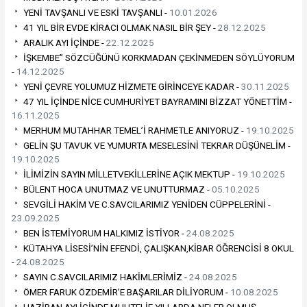
YENİ TAVŞANLI VE ESKİ TAVŞANLI -
10.01.2026
41 YIL BİR EVDE KİRACI OLMAK NASIL BİR ŞEY -
28.12.2025
ARALIK AYI İÇİNDE -
22.12.2025
İŞKEMBE” SÖZCÜĞÜNÜ KORKMADAN ÇEKİNMEDEN SÖYLÜYORUM
-
14.12.2025
YENİ ÇEVRE YOLUMUZ HİZMETE GİRİNCEYE KADAR -
30.11.2025
47 YIL İÇİNDE NİCE CUMHURİYET BAYRAMINI BİZZAT YÖNETTİM -
16.11.2025
MERHUM MUTAHHAR TEMEL’İ RAHMETLE ANIYORUZ -
19.10.2025
GELİN ŞU TAVUK VE YUMURTA MESELESİNİ TEKRAR DÜŞÜNELİM -
19.10.2025
İLİMİZİN SAYIN MİLLETVEKİLLERİNE AÇIK MEKTUP -
19.10.2025
BÜLENT HOCA UNUTMAZ VE UNUTTURMAZ -
05.10.2025
SEVGİLİ HAKİM VE C.SAVCILARIMIZ YENİDEN CÜPPELERİNİ -
23.09.2025
BEN İSTEMİYORUM HALKIMIZ İSTİYOR -
24.08.2025
KÜTAHYA LİSESİ’NİN EFENDİ, ÇALIŞKAN,KİBAR ÖĞRENCİSİ 8 OKUL
-
24.08.2025
SAYIN C.SAVCILARIMIZ HAKİMLERİMİZ -
24.08.2025
ÖMER FARUK ÖZDEMİR’E BAŞARILAR DİLİYORUM -
10.08.2025
HAZİRAN AYI İÇİNDE MUHTELİF YILLARDA NELER OLMUŞ -