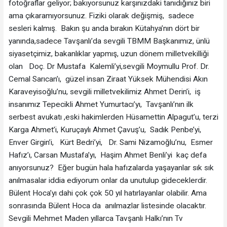
fotoğraflar geliyor; bakıyorsunuz karşınızdaki tanıdığınız biri
ama çıkaramıyorsunuz. Fiziki olarak değişmiş, sadece
sesleri kalmış. Bakın şu anda bırakın Kütahya’nın dört bir
yanında,sadece Tavşanlı’da sevgili TBMM Başkanımız, ünlü
siyasetçimiz, bakanlıklar yapmış, uzun dönem milletvekilliği
olan Doç. Dr Mustafa Kalemli’yi,sevgili Moymullu Prof. Dr.
Cemal Sarıcan’ı, güzel insan Ziraat Yüksek Mühendisi Akın
Karaveyisoğlu’nu, sevgili milletvekilimiz Ahmet Derin’i, iş
insanımız Tepecikli Ahmet Yumurtacı’yı, Tavşanlı’nın ilk
serbest avukatı ,eski hakimlerden Hüsamettin Alpagut’u, terzi
Karga Ahmet’i, Kuruçaylı Ahmet Çavuş’u, Sadık Penbe’yi,
Enver Girgin’i, Kürt Bedri’yi, Dr. Sami Nizamoğlu’nu, Esmer
Hafız’ı, Carsan Mustafa’yı, Haşim Ahmet Benli’yi kaç defa
anıyorsunuz? Eğer bugün hala hafızalarda yaşayanlar sık sık
anılmasalar iddia ediyorum onlar da unutulup gideceklerdir.
Bülent Hoca’yı dahi çok çok 50 yıl hatırlayanlar olabilir. Ama
sonrasında Bülent Hoca da anılmazlar listesinde olacaktır.
Sevgili Mehmet Maden yıllarca Tavşanlı Halkı’nın Tv