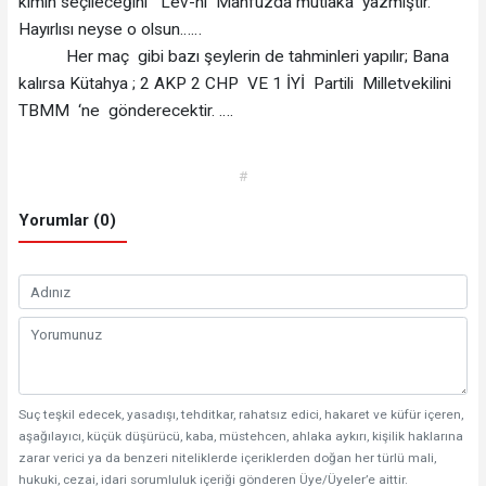
kimin seçileceğini Lev-hi Mahfuzda mutlaka yazmıştır.
Hayırlısı neyse o olsun……
Her maç gibi bazı şeylerin de tahminleri yapılır; Bana
kalırsa Kütahya ; 2 AKP 2 CHP VE 1 İYİ Partili Milletvekilini
TBMM ‘ne gönderecektir. ….
#
Yorumlar (0)
Suç teşkil edecek, yasadışı, tehditkar, rahatsız edici, hakaret ve küfür içeren,
aşağılayıcı, küçük düşürücü, kaba, müstehcen, ahlaka aykırı, kişilik haklarına
zarar verici ya da benzeri niteliklerde içeriklerden doğan her türlü mali,
hukuki, cezai, idari sorumluluk içeriği gönderen Üye/Üyeler’e aittir.