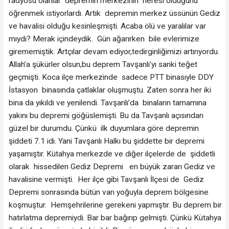
radyosu olanlar depremin merkezinin neresi olduğunu
öğrenmek istiyorlardı. Artık depremin merkez üssünün Gediz
ve havalisi olduğu kesinleşmişti. Acaba ölü ve yaralılar var
mıydı? Merak içindeydik. Gün ağarırken bile evlerimize
girememiştik. Artçılar devam ediyor,tedirginliğimizi artırıyordu.
Allah’a şükürler olsun,bu deprem Tavşanlı’yı sanki teğet
geçmişti. Koca ilçe merkezinde sadece PTT binasıyle DDY
İstasyon binasında çatlaklar oluşmuştu. Zaten sonra her iki
bina da yıkıldı ve yenilendi. Tavşanlı’da binaların tamamına
yakını bu depremi göğüslemişti. Bu da Tavşanlı açısından
güzel bir durumdu. Çünkü ilk duyumlara göre depremin
şiddeti 7.1 idi. Yani Tavşanlı Halkı bu şiddette bir depremi
yaşamıştır. Kütahya merkezde ve diğer ilçelerde de şiddetli
olarak hissedilen Gediz Depremi en büyük zararı Gediz ve
havalisine vermişti. Her ilçe gibi Tavşanlı İlçesi de Gediz
Depremi sonrasında bütün varı yoğuyla deprem bölgesine
koşmuştur. Hemşehrilerine gerekeni yapmıştır. Bu deprem bir
hatırlatma depremiydi. Bar bar bağırıp gelmişti. Çünkü Kütahya