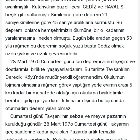
uyarılmıştık. Kütahya’nın güzel ilçesi GEDİZ ve HAVALİSİ
beşik gibi sallanmıştı. Kimilerine göre deprem 21
saniye,kimilerine göre 45 saniye aralıklarla sürmüştü. Bu
deprem onlarca hemşehrimizin ölümüne, bir o kadarının
yaralanmasına neden olmuştu. Bugün bile aradan geçen 53
yıla rağmen bu depremin soğuk yüzü başta Gediz olmak
üzere,yakın ve uzak çevresindedir.
28 Mart 1970 Cumartesi günü bu depremi ailemle,eşim ve
dostlarımla birlikte yaşayanlardanım. Bu tarihte Tavşanlı’nın
Derecik Köyü’nde müdür yetkili öğretmendim. Okulumun
lojmanı olmasına rağmen görev yaptığım yerle evimin arası 5
km kadar bir mesafede olduğu için okuluma bisikletimle
beraber gidip geliyordum. İstisnalar dışında bu lojmanda
oturmadım desem yalan olmaz.
Cumartesi günü Tavşanlı’nın sebze ve meyve pazarının
kurulduğu gündür. 28 Mart 197o Cumartesi günü akşamın
geç saatlerine kadar açık olan Pazarda artık temizlik
çalışmaları yapılıyordu. Belediye Temizlik işçileri ve araçları