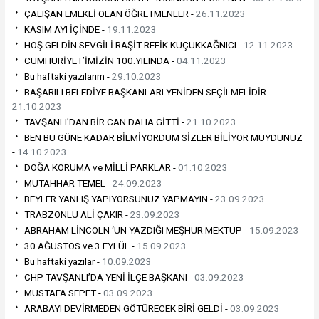
ÇALIŞAN EMEKLİ OLAN ÖĞRETMENLER -
26.11.2023
KASIM AYI İÇİNDE -
19.11.2023
HOŞ GELDİN SEVGİLİ RAŞİT REFİK KÜÇÜKKAĞNICI -
12.11.2023
CUMHURİYET’İMİZİN 100.YILINDA -
04.11.2023
Bu haftaki yazılarım -
29.10.2023
BAŞARILI BELEDİYE BAŞKANLARI YENİDEN SEÇİLMELİDİR -
21.10.2023
TAVŞANLI’DAN BİR CAN DAHA GİTTİ -
21.10.2023
BEN BU GÜNE KADAR BİLMİYORDUM SİZLER BİLİYOR MUYDUNUZ
-
14.10.2023
DOĞA KORUMA ve MİLLİ PARKLAR -
01.10.2023
MUTAHHAR TEMEL -
24.09.2023
BEYLER YANLIŞ YAPIYORSUNUZ YAPMAYIN -
23.09.2023
TRABZONLU ALİ ÇAKIR -
23.09.2023
ABRAHAM LİNCOLN ‘UN YAZDIĞI MEŞHUR MEKTUP -
15.09.2023
30 AĞUSTOS ve 3 EYLÜL -
15.09.2023
Bu haftaki yazılar -
10.09.2023
CHP TAVŞANLI’DA YENİ İLÇE BAŞKANI -
03.09.2023
MUSTAFA SEPET -
03.09.2023
ARABAYI DEVİRMEDEN GÖTÜRECEK BİRİ GELDİ -
03.09.2023