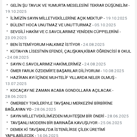
GELİN ŞU TAVUK VE YUMURTA MESELESİNİ TEKRAR DÜŞÜNELİM -
19.10.2025
İLİMİZİN SAYIN MİLLETVEKİLLERİNE AÇIK MEKTUP -
19.10.2025
BÜLENT HOCA UNUTMAZ VE UNUTTURMAZ -
05.10.2025
SEVGİLİ HAKİM VE C.SAVCILARIMIZ YENİDEN CÜPPELERİNİ -
23.09.2025
BEN İSTEMİYORUM HALKIMIZ İSTİYOR -
24.08.2025
KÜTAHYA LİSESİ’NİN EFENDİ, ÇALIŞKAN,KİBAR ÖĞRENCİSİ 8 OKUL
-
24.08.2025
SAYIN C.SAVCILARIMIZ HAKİMLERİMİZ -
24.08.2025
ÖMER FARUK ÖZDEMİR’E BAŞARILAR DİLİYORUM -
10.08.2025
HAZİRAN AYI İÇİNDE MUHTELİF YILLARDA NELER OLMUŞ -
13.07.2025
KOCAÇAY NE ZAMAN ACABA GONDOLLARA AÇILACAK -
28.06.2025
ÖMERBEY TOKİLERİYLE TAVŞANLI MERKEZİNİ BİRBİRİNE
BAĞLAYAN YO -
28.06.2025
SAYIN MİLLETVEKİLİMİZDEN MUHTEŞEM BİR ÖNERİ -
28.06.2025
TAVŞANLI MODERN BİR BARINAĞA KAVUŞUYOR -
25.06.2025
DEMEK Kİ TAVŞANLI’DA İSTENİLİRSE ÇİLEK ÜRETİMİ
YAPILABİLECEK -
14.06.2025