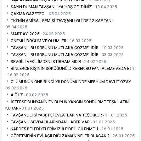
SAYIN DUMAN TAVŞANLI’YA HOŞ GELDİNİZ -
13.04.2025
ÇAKMA GAZETECİ -
05.04.2025
TKİ’NİN AMİRAL GEMİSİ TAVŞANLI GLİ’DE 22.KAPTAN -
05.04.2025
MART AYI 2025 -
24.03.2025
ÖNEMLİ DOĞUM VE ÖLÜMLER -
16.03.2025
TAVŞANLI BU SORUNU MUTLAKA ÇÖZMELİDİR -
10.03.2025
TAVŞANLI BU SORUNU MUTLAKA ÇÖZMELİDİR -
03.03.2025
SEVGİLİ VEKİLİMDEN İSTİRHAMIMDIR -
24.02.2025
BİNLERCE KİŞİNİN SÖKÜĞÜNÜ DİKEREK BU FANİ ALEME VEDA ETTİ
-
16.02.2025
ÖLÜMÜNÜN ONBİRİNCİ YILDÖNÜMÜNDE MERHUM DAVUT ÖZAY -
09.02.2025
A Ğ I Z -
09.02.2025
İSTERSE DÜNYANIN EN BÜYÜK YANGIN SÖNDÜRME TEŞKİLATINI
KURAR -
31.01.2025
TAVŞANLILI SİYASETÇİ EVLATLARINA TEŞEKKUR -
31.01.2025
TAVŞANLI SEVDALILARINDAN HABER VAR -
31.01.2025
KARDEŞ BELEDİYELERİMİZ İLE DE İLGİLENMELİ -
26.01.2025
ÖĞRETMENİN EVİ AÇILDIĞI ZAMAN NELER OLACAK ? -
26.01.2025