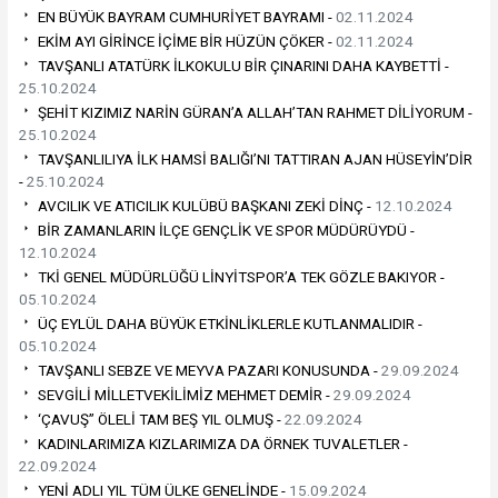
EN BÜYÜK BAYRAM CUMHURİYET BAYRAMI -
02.11.2024
EKİM AYI GİRİNCE İÇİME BİR HÜZÜN ÇÖKER -
02.11.2024
TAVŞANLI ATATÜRK İLKOKULU BİR ÇINARINI DAHA KAYBETTİ -
25.10.2024
ŞEHİT KIZIMIZ NARİN GÜRAN’A ALLAH’TAN RAHMET DİLİYORUM -
25.10.2024
TAVŞANLILIYA İLK HAMSİ BALIĞI’NI TATTIRAN AJAN HÜSEYİN’DİR
-
25.10.2024
AVCILIK VE ATICILIK KULÜBÜ BAŞKANI ZEKİ DİNÇ -
12.10.2024
BİR ZAMANLARIN İLÇE GENÇLİK VE SPOR MÜDÜRÜYDÜ -
12.10.2024
TKİ GENEL MÜDÜRLÜĞÜ LİNYİTSPOR’A TEK GÖZLE BAKIYOR -
05.10.2024
ÜÇ EYLÜL DAHA BÜYÜK ETKİNLİKLERLE KUTLANMALIDIR -
05.10.2024
TAVŞANLI SEBZE VE MEYVA PAZARI KONUSUNDA -
29.09.2024
SEVGİLİ MİLLETVEKİLİMİZ MEHMET DEMİR -
29.09.2024
‘ÇAVUŞ” ÖLELİ TAM BEŞ YIL OLMUŞ -
22.09.2024
KADINLARIMIZA KIZLARIMIZA DA ÖRNEK TUVALETLER -
22.09.2024
YENİ ADLI YIL TÜM ÜLKE GENELİNDE -
15.09.2024