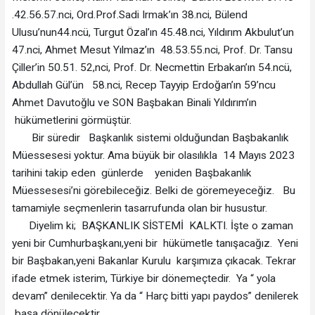
.42.56.57.nci, Ord.Prof.Sadi Irmak’ın 38.nci, Bülend
Ulusu’nun44.ncü, Turgut Özal’ın 45.48.nci, Yıldırım Akbulut’un
47.nci, Ahmet Mesut Yılmaz’ın 48.53.55.nci, Prof. Dr. Tansu
Çiller’in 50.51. 52,nci, Prof. Dr. Necmettin Erbakan’ın 54.ncü,
Abdullah Gül’ün 58.nci, Recep Tayyip Erdoğan’ın 59’ncu
Ahmet Davutoğlu ve SON Başbakan Binali Yıldırım’ın
hükümetlerini görmüştür.
Bir süredir Başkanlık sistemi olduğundan Başbakanlık
Müessesesi yoktur. Ama büyük bir olasılıkla 14 Mayıs 2023
tarihini takip eden günlerde yeniden Başbakanlık
Müessesesi’ni görebileceğiz. Belki de göremeyeceğiz. Bu
tamamiyle seçmenlerin tasarrufunda olan bir husustur.
Diyelim ki; BAŞKANLIK SİSTEMİ KALKTI. İşte o zaman
yeni bir Cumhurbaşkanı,yeni bir hükümetle tanışacağız. Yeni
bir Başbakan,yeni Bakanlar Kurulu karşımıza çıkacak. Tekrar
ifade etmek isterim, Türkiye bir dönemeçtedir. Ya “ yola
devam” denilecektir. Ya da “ Harç bitti yapı paydos” denilerek
başa dönülecektir.