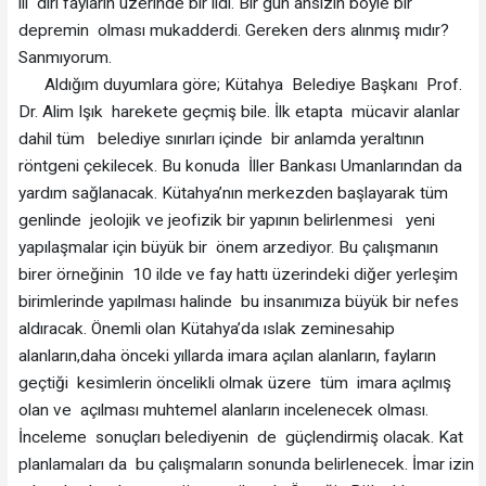
ili diri fayların üzerinde bir ildi. Bir gün ansızın böyle bir
depremin olması mukadderdi. Gereken ders alınmış mıdır?
Sanmıyorum.
Aldığım duyumlara göre; Kütahya Belediye Başkanı Prof.
Dr. Alim Işık harekete geçmiş bile. İlk etapta mücavir alanlar
dahil tüm belediye sınırları içinde bir anlamda yeraltının
röntgeni çekilecek. Bu konuda İller Bankası Umanlarından da
yardım sağlanacak. Kütahya’nın merkezden başlayarak tüm
genlinde jeolojik ve jeofizik bir yapının belirlenmesi yeni
yapılaşmalar için büyük bir önem arzediyor. Bu çalışmanın
birer örneğinin 10 ilde ve fay hattı üzerindeki diğer yerleşim
birimlerinde yapılması halinde bu insanımıza büyük bir nefes
aldıracak. Önemli olan Kütahya’da ıslak zeminesahip
alanların,daha önceki yıllarda imara açılan alanların, fayların
geçtiği kesimlerin öncelikli olmak üzere tüm imara açılmış
olan ve açılması muhtemel alanların incelenecek olması.
İnceleme sonuçları belediyenin de güçlendirmiş olacak. Kat
planlamaları da bu çalışmaların sonunda belirlenecek. İmar izin