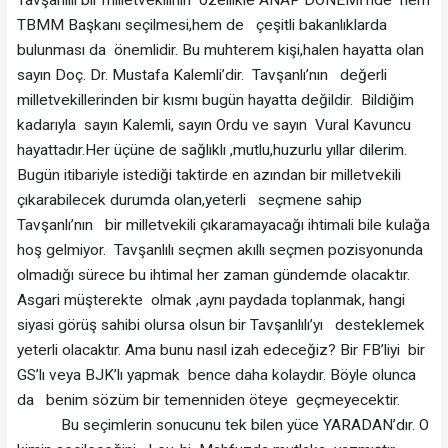
TBMM Başkanı seçilmesi,hem de çeşitli bakanlıklarda
bulunması da önemlidir. Bu muhterem kişi,halen hayatta olan
sayın Doç. Dr. Mustafa Kalemli’dir. Tavşanlı’nın değerli
milletvekillerinden bir kısmı bugün hayatta değildir. Bildiğim
kadarıyla sayın Kalemli, sayın Ordu ve sayın Vural Kavuncu
hayattadır.Her üçüne de sağlıklı ,mutlu,huzurlu yıllar dilerim.
Bugün itibariyle istediği taktirde en azından bir milletvekili
çıkarabilecek durumda olan,yeterli seçmene sahip
Tavşanlı’nın bir milletvekili çıkaramayacağı ihtimali bile kulağa
hoş gelmiyor. Tavşanlılı seçmen akıllı seçmen pozisyonunda
olmadığı sürece bu ihtimal her zaman gündemde olacaktır.
Asgari müşterekte olmak ,aynı paydada toplanmak, hangi
siyasi görüş sahibi olursa olsun bir Tavşanlılı’yı desteklemek
yeterli olacaktır. Ama bunu nasıl izah edeceğiz? Bir FB’liyi bir
GS’lı veya BJK’lı yapmak bence daha kolaydır. Böyle olunca
da benim sözüm bir temenniden öteye geçmeyecektir.
Bu seçimlerin sonucunu tek bilen yüce YARADAN’dır. O