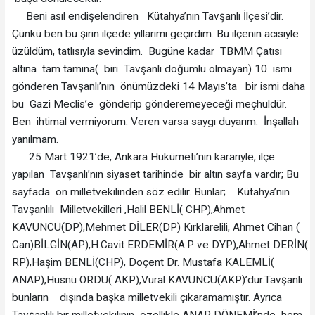
Beni asıl endişelendiren Kütahya’nın Tavşanlı İlçesi’dir.
Çünkü ben bu şirin ilçede yıllarımı geçirdim. Bu ilçenin acısıyle
üzüldüm, tatlısıyla sevindim. Bugüne kadar TBMM Çatısı
altına tam tamına( biri Tavşanlı doğumlu olmayan) 10 ismi
gönderen Tavşanlı’nın önümüzdeki 14 Mayıs’ta bir ismi daha
bu Gazi Meclis’e gönderip gönderemeyeceği meçhuldür.
Ben ihtimal vermiyorum. Veren varsa saygı duyarım. İnşallah
yanılmam.
25 Mart 1921’de, Ankara Hükümeti’nin kararıyle, ilçe
yapılan Tavşanlı’nın siyaset tarihinde bir altın sayfa vardır; Bu
sayfada on milletvekilinden söz edilir. Bunlar; Kütahya’nın
Tavşanlılı Milletvekilleri ,Halil BENLİ( CHP),Ahmet
KAVUNCU(DP),Mehmet DİLER(DP) Kırklarelili, Ahmet Cihan (
Can)BİLGİN(AP),H.Cavit ERDEMİR(A.P ve DYP),Ahmet DERİN(
RP),Haşim BENLİ(CHP), Doçent Dr. Mustafa KALEMLİ(
ANAP),Hüsnü ORDU( AKP),Vural KAVUNCU(AKP)’dur.Tavşanlı
bunların dışında başka milletvekili çıkaramamıştır. Ayrıca
Tavşanlılı bir milletvekilinin özellikle ANAP DÖNEMİ’nde hem