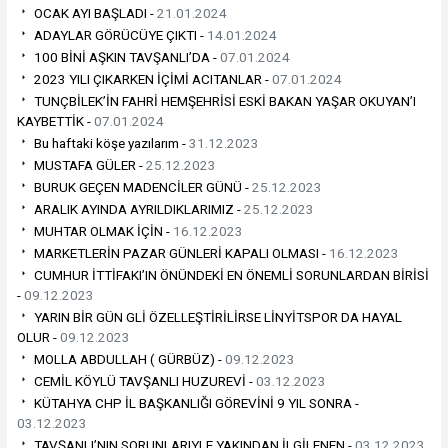
OCAK AYI BAŞLADI -
21.01.2024
ADAYLAR GÖRÜCÜYE ÇIKTI -
14.01.2024
100 BİNİ AŞKIN TAVŞANLI’DA -
07.01.2024
2023 YILI ÇIKARKEN İÇİMİ ACITANLAR -
07.01.2024
TUNÇBİLEK’İN FAHRİ HEMŞEHRİSİ ESKİ BAKAN YAŞAR OKUYAN’I
KAYBETTİK -
07.01.2024
Bu haftaki köşe yazılarım -
31.12.2023
MUSTAFA GÜLER -
25.12.2023
BURUK GEÇEN MADENCİLER GÜNÜ -
25.12.2023
ARALIK AYINDA AYRILDIKLARIMIZ -
25.12.2023
MUHTAR OLMAK İÇİN -
16.12.2023
MARKETLERİN PAZAR GÜNLERİ KAPALI OLMASI -
16.12.2023
CUMHUR İTTİFAKI’IN ÖNÜNDEKİ EN ÖNEMLİ SORUNLARDAN BİRİSİ
-
09.12.2023
YARIN BİR GÜN GLİ ÖZELLEŞTİRİLİRSE LİNYİTSPOR DA HAYAL
OLUR -
09.12.2023
MOLLA ABDULLAH ( GÜRBÜZ) -
09.12.2023
CEMİL KÖYLÜ TAVŞANLI HUZUREVİ -
03.12.2023
KÜTAHYA CHP İL BAŞKANLIĞI GÖREVİNİ 9 YIL SONRA -
03.12.2023
TAVŞANLI’NIN SORUNLARIYLE YAKINDAN İLGİLENEN -
03.12.2023