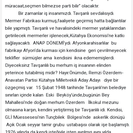
müracaat,seçmen bilmezse parti bilir” olacaktır.
Bir zamanlar iş insanımızdı. Tavşanlı sevdalısıydı.
Mermer Fabrikası kurmuş,faaliyete geçirmiş hatta bağlantılar
bile yapmıştı. Tavşanlı ve havalisindeki mermer yataklarından
getirilecek mermerler işlenecek,Kütahya Ekonomisi’ne katkı
sağlayacaktı. ANAP DÖNEMİ’ydi. Afyonkarahisarlılar bu
fabrikayı Afyon’da kurması için kendisine geri çevrilmeyecek
teklifler sürmüşler ama kendisini ikna edememişlerdi.
Diyeceksinz Tavşanlılı bu merhum iş insanının elinden
yeterince tutabilmiş midir? Hayır.Önümde, Remzi Özerdem-
Anavatan Partisi Kütahya Milletvekili Aday Adayı diye bir
özgeçmiş var. 15 Şubat 1948 tarihinde Tavşanlı’nın belediye
sınırları içinde kalan Eski Beyköy’ünde,bugünün Bey
Mahallesi’nde doğan merhum Özerdem İlkokul mezunu
olmasına karşın, kendini yetiştirmiş bir Tavşanlılı idi. Kendisi,
GLİ Müessesesi’nin Tunçbilek Bölgesi’nde askerlik dönüşü
Açık Ocak seyyar tamir grubu ustabaşısı olarak işe başlamıştı.
1976 yılında da kendi isteğiyle işten ayrılmış,aynı yılda