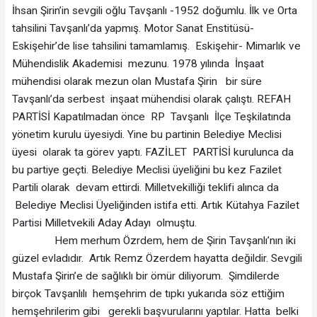
İhsan Şirin’in sevgili oğlu Tavşanlı -1952 doğumlu. İlk ve Orta
tahsilini Tavşanlı’da yapmış. Motor Sanat Enstitüsü-
Eskişehir’de lise tahsilini tamamlamış. Eskişehir- Mimarlık ve
Mühendislik Akademisi mezunu. 1978 yılında İnşaat
mühendisi olarak mezun olan Mustafa Şirin bir süre
Tavşanlı’da serbest inşaat mühendisi olarak çalıştı. REFAH
PARTİSİ Kapatılmadan önce RP Tavşanlı İlçe Teşkilatında
yönetim kurulu üyesiydi. Yine bu partinin Belediye Meclisi
üyesi olarak ta görev yaptı. FAZİLET PARTİSİ kurulunca da
bu partiye geçti. Belediye Meclisi üyeliğini bu kez Fazilet
Partili olarak devam ettirdi. Milletvekilliği teklifi alınca da
Belediye Meclisi Üyeliğinden istifa etti. Artık Kütahya Fazilet
Partisi Milletvekili Aday Adayı olmuştu.
Hem merhum Özrdem, hem de Şirin Tavşanlı’nın iki
güzel evladıdır. Artık Remz Özerdem hayatta değildir. Sevgili
Mustafa Şirin’e de sağlıklı bir ömür diliyorum. Şimdilerde
birçok Tavşanlılı hemşehrim de tıpkı yukarıda söz ettiğim
hemşehrilerim gibi gerekli başvurularını yaptılar. Hatta belki