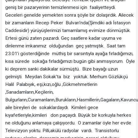
geniş bir pazaryerinin temizlenmesi için faaliyetteydi.
Geceleri genelde yemekten sonra şöyle bir dolaşırdık. Ailecek
bir zamanların Recep Peker Bulvarı’nda(Şimdiki adı İstasyon
Caddesidir) yürüyüşlerimizi tamamlamış evimize dönmüştük.
Ertesi günü zaten pazardı. Geç saatlere kadar uyuma ve
dinlenme imkanımız olduğundan geç yatmıştık. Saat tam
23.01’i gösterdiğinde müthiş bir sarsıntıyla ayağa fırladığımızı,
kısa sürede sokağa fırladığımızı bugün gibi anımsıyorum. Öyle
ki deprem sanki dakikalar sürmüştü. Bize bayağı uzun
gelmişti. Meydan Sokak’ta biz yoktuk. Merhum Gözlükçü
Halil Palabıyık, eşi,kızı,oğlu ,Gökmehmetlerin
,Sarıadamların,Keçilerin,
Bulgurların,Curamanların,Burukların,Hasmillerin,Gagaların,Kavuncu
aile bireyleri de sokaklardaydı. Kimileri gece
kıyafetleriyle,kimileri don paçaydı. Büyük bir korkuyla herkes
ne olduğunu anlamaya çalışıyordu. O zamanlar öyle her evde
Televizyon yoktu. Pilli,akülü radyolar vardı. Transistorlu