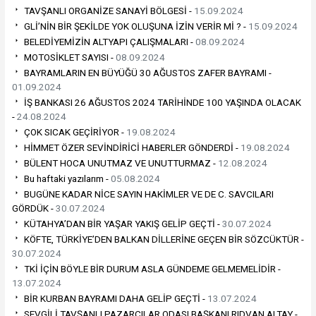
TAVŞANLI ORGANİZE SANAYİ BÖLGESİ -
15.09.2024
GLİ’NİN BİR ŞEKİLDE YOK OLUŞUNA İZİN VERİR Mİ ? -
15.09.2024
BELEDİYEMİZİN ALTYAPI ÇALIŞMALARI -
08.09.2024
MOTOSİKLET SAYISI -
08.09.2024
BAYRAMLARIN EN BÜYÜĞÜ 30 AĞUSTOS ZAFER BAYRAMI -
01.09.2024
İŞ BANKASI 26 AĞUSTOS 2024 TARİHİNDE 100 YAŞINDA OLACAK
-
24.08.2024
ÇOK SICAK GEÇİRİYOR -
19.08.2024
HİMMET ÖZER SEVİNDİRİCİ HABERLER GÖNDERDİ -
19.08.2024
BÜLENT HOCA UNUTMAZ VE UNUTTURMAZ -
12.08.2024
Bu haftaki yazılarım -
05.08.2024
BUGÜNE KADAR NİCE SAYIN HAKİMLER VE DE C. SAVCILARI
GÖRDÜK -
30.07.2024
KÜTAHYA’DAN BİR YAŞAR YAKIŞ GELİP GEÇTİ -
30.07.2024
KÖFTE, TÜRKİYE’DEN BALKAN DİLLERİNE GEÇEN BİR SÖZCÜKTÜR -
30.07.2024
TKİ İÇİN BÖYLE BİR DURUM ASLA GÜNDEME GELMEMELİDİR -
13.07.2024
BİR KURBAN BAYRAMI DAHA GELİP GEÇTİ -
13.07.2024
SEVGİLİ TAVŞANLI PAZARCILAR ODASI BAŞKANI RIDVAN ALTAY -