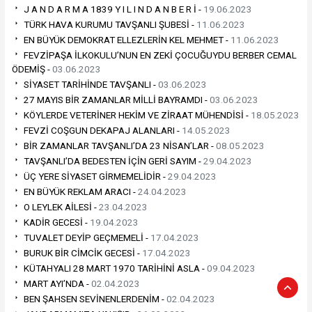
J A N D A R M A 1839 Y I L I N D A N B E R İ -
19.06.2023
TÜRK HAVA KURUMU TAVŞANLI ŞUBESİ -
11.06.2023
EN BÜYÜK DEMOKRAT ELLEZLERİN KEL MEHMET -
11.06.2023
FEVZİPAŞA İLKOKULU’NUN EN ZEKİ ÇOCUĞUYDU BERBER CEMAL
ÖDEMİŞ -
03.06.2023
SİYASET TARİHİNDE TAVŞANLI -
03.06.2023
27 MAYIS BİR ZAMANLAR MİLLİ BAYRAMDI -
03.06.2023
KÖYLERDE VETERİNER HEKİM VE ZİRAAT MÜHENDİSİ -
18.05.2023
FEVZİ COŞGUN DEKAPAJ ALANLARI -
14.05.2023
BİR ZAMANLAR TAVŞANLI’DA 23 NİSAN’LAR -
08.05.2023
TAVŞANLI’DA BEDESTEN İÇİN GERİ SAYIM -
29.04.2023
ÜÇ YERE SİYASET GİRMEMELİDİR -
29.04.2023
EN BÜYÜK REKLAM ARACI -
24.04.2023
O LEYLEK AİLESİ -
23.04.2023
KADİR GECESİ -
19.04.2023
TUVALET DEYİP GEÇMEMELİ -
17.04.2023
BURUK BİR CİMCİK GECESİ -
17.04.2023
KÜTAHYALI 28 MART 1970 TARİHİNİ ASLA -
09.04.2023
MART AYI’NDA -
02.04.2023
BEN ŞAHSEN SEVİNENLERDENİM -
02.04.2023