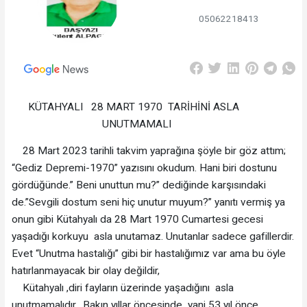
05062218413
KÜTAHYALI 28 MART 1970 TARİHİNİ ASLA
UNUTMAMALI
28 Mart 2023 tarihli takvim yaprağına şöyle bir göz attım;
“Gediz Depremi-1970” yazısını okudum. Hani biri dostunu
gördüğünde.” Beni unuttun mu?” dediğinde karşısındaki
de.”Sevgili dostum seni hiç unutur muyum?” yanıtı vermiş ya
onun gibi Kütahyalı da 28 Mart 1970 Cumartesi gecesi
yaşadığı korkuyu asla unutamaz. Unutanlar sadece gafillerdir.
Evet “Unutma hastalığı” gibi bir hastalığımız var ama bu öyle
hatırlanmayacak bir olay değildir,
Kütahyalı ,diri fayların üzerinde yaşadığını asla
unutmamalıdır. Bakın yıllar öncesinde yani 53 yıl önce