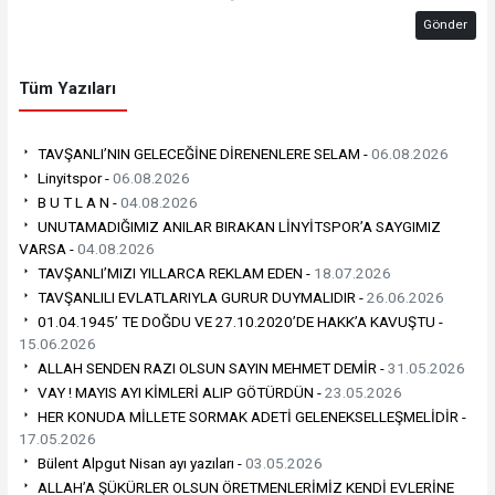
Gönder
Tüm Yazıları
TAVŞANLI’NIN GELECEĞİNE DİRENENLERE SELAM -
06.08.2026
Linyitspor -
06.08.2026
B U T L A N -
04.08.2026
UNUTAMADIĞIMIZ ANILAR BIRAKAN LİNYİTSPOR’A SAYGIMIZ
VARSA -
04.08.2026
TAVŞANLI’MIZI YILLARCA REKLAM EDEN -
18.07.2026
TAVŞANLILI EVLATLARIYLA GURUR DUYMALIDIR -
26.06.2026
01.04.1945’ TE DOĞDU VE 27.10.2020’DE HAKK’A KAVUŞTU -
15.06.2026
ALLAH SENDEN RAZI OLSUN SAYIN MEHMET DEMİR -
31.05.2026
VAY ! MAYIS AYI KİMLERİ ALIP GÖTÜRDÜN -
23.05.2026
HER KONUDA MİLLETE SORMAK ADETİ GELENEKSELLEŞMELİDİR -
17.05.2026
Bülent Alpgut Nisan ayı yazıları -
03.05.2026
ALLAH’A ŞÜKÜRLER OLSUN ÖRETMENLERİMİZ KENDİ EVLERİNE