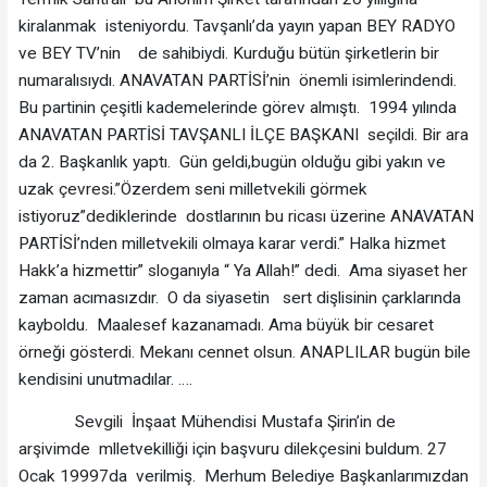
kiralanmak isteniyordu. Tavşanlı’da yayın yapan BEY RADYO
ve BEY TV’nin de sahibiydi. Kurduğu bütün şirketlerin bir
numaralısıydı. ANAVATAN PARTİSİ’nin önemli isimlerindendi.
Bu partinin çeşitli kademelerinde görev almıştı. 1994 yılında
ANAVATAN PARTİSİ TAVŞANLI İLÇE BAŞKANI seçildi. Bir ara
da 2. Başkanlık yaptı. Gün geldi,bugün olduğu gibi yakın ve
uzak çevresi.”Özerdem seni milletvekili görmek
istiyoruz”dediklerinde dostlarının bu ricası üzerine ANAVATAN
PARTİSİ’nden milletvekili olmaya karar verdi.” Halka hizmet
Hakk’a hizmettir” sloganıyla “ Ya Allah!” dedi. Ama siyaset her
zaman acımasızdır. O da siyasetin sert dişlisinin çarklarında
kayboldu. Maalesef kazanamadı. Ama büyük bir cesaret
örneği gösterdi. Mekanı cennet olsun. ANAPLILAR bugün bile
kendisini unutmadılar. ….
Sevgili İnşaat Mühendisi Mustafa Şirin’in de
arşivimde mlletvekilliği için başvuru dilekçesini buldum. 27
Ocak 19997da verilmiş. Merhum Belediye Başkanlarımızdan