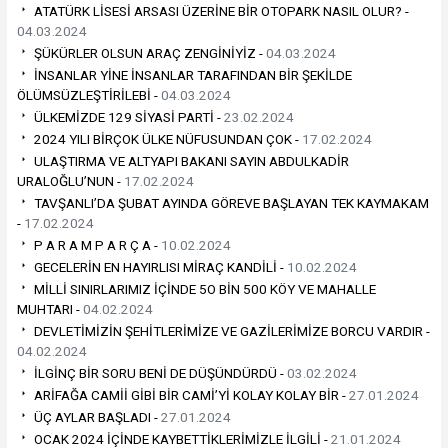
ATATÜRK LİSESİ ARSASI ÜZERİNE BİR OTOPARK NASIL OLUR? -
04.03.2024
ŞÜKÜRLER OLSUN ARAÇ ZENGİNİYİZ -
04.03.2024
İNSANLAR YİNE İNSANLAR TARAFINDAN BİR ŞEKİLDE
ÖLÜMSÜZLEŞTİRİLEBİ -
04.03.2024
ÜLKEMİZDE 129 SİYASİ PARTİ -
23.02.2024
2024 YILI BİRÇOK ÜLKE NÜFUSUNDAN ÇOK -
17.02.2024
ULAŞTIRMA VE ALTYAPI BAKANI SAYIN ABDULKADİR
URALOĞLU’NUN -
17.02.2024
TAVŞANLI’DA ŞUBAT AYINDA GÖREVE BAŞLAYAN TEK KAYMAKAM
-
17.02.2024
P A R A M P A R Ç A -
10.02.2024
GECELERİN EN HAYIRLISI MİRAÇ KANDİLİ -
10.02.2024
MİLLİ SINIRLARIMIZ İÇİNDE 5O BİN 500 KÖY VE MAHALLE
MUHTARI -
04.02.2024
DEVLETİMİZİN ŞEHİTLERİMİZE VE GAZİLERİMİZE BORCU VARDIR -
04.02.2024
İLGİNÇ BİR SORU BENİ DE DÜŞÜNDÜRDÜ -
03.02.2024
ARİFAĞA CAMİİ GİBİ BİR CAMİ’Yİ KOLAY KOLAY BİR -
27.01.2024
ÜÇ AYLAR BAŞLADI -
27.01.2024
OCAK 2024 İÇİNDE KAYBETTİKLERİMİZLE İLGİLİ -
21.01.2024