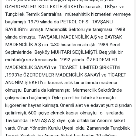
ÖZERDEMLER KOLLEKTİF ŞİRKETİ’ni kurarak, TKİ’ye ve
Tunçbilek Termik Santralı’na müteahhitlik hizmetleri vermeye
başlamıştı. 1979 yılında da PETROL OFİSİ TAVŞANLI
BAYİLİĞİ’ni almıştı. Madencilik Sektörü’yle tanışması 1988
yılında olmuştu. TAVŞANLI MADENCİLİK A.Ş ve BAYRAK
MADENCİLİK A.Ş nin %30 hisselerini almıştı. 1989 Yerel
Seçimlerinde Beyköy MUHTARI SEÇİLMİŞTİ. Beş yıllık bir
muhtarlığı söz konusuydu. 1992 yılında ÖZERDEMLER
MADENCİLİK SANAYİ ve TİCARET LİMİTED ŞİRKETİ’ni
,1993’te ÖZERDEMLER MADENCİLİK SANAYİ ve TİCARET
ANONİM ŞİRKETİ’ni kurarak artık bir anlamda madenci
olmuştu. Bununla da kalmamıştı; Mermercilik Sektöründe
çalışmalara başlamıştı. Öyle güzel bir fabrika kurmuştu
ki,görenler hayran kalmıştı. Önemli alet ve edavat yurt dışından
getirilmişti. 600 işçiye ekmek kapısı olmuştu. o sıralarda
Tavşanlı’da TEMTAŞ A.Ş diye çok ortaklı bir Anonim şirket
vardı. O’nun Yönetim Kurulu Üyesi oldu. Zamanında Tunçbilek
Termik Santralı bu Anonim Şirket tarafından 20 yıllığına