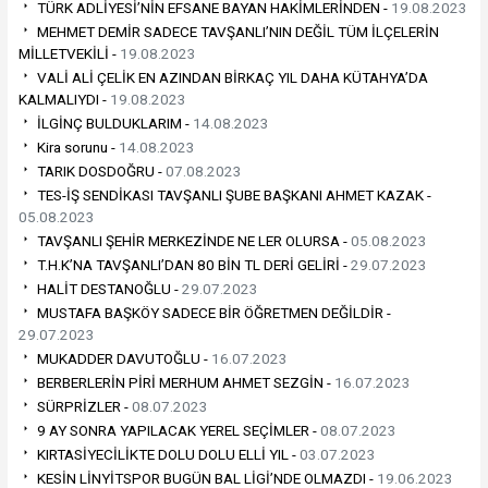
TÜRK ADLİYESİ’NİN EFSANE BAYAN HAKİMLERİNDEN -
19.08.2023
MEHMET DEMİR SADECE TAVŞANLI’NIN DEĞİL TÜM İLÇELERİN
MİLLETVEKİLİ -
19.08.2023
VALİ ALİ ÇELİK EN AZINDAN BİRKAÇ YIL DAHA KÜTAHYA’DA
KALMALIYDI -
19.08.2023
İLGİNÇ BULDUKLARIM -
14.08.2023
Kira sorunu -
14.08.2023
TARIK DOSDOĞRU -
07.08.2023
TES-İŞ SENDİKASI TAVŞANLI ŞUBE BAŞKANI AHMET KAZAK -
05.08.2023
TAVŞANLI ŞEHİR MERKEZİNDE NE LER OLURSA -
05.08.2023
T.H.K’NA TAVŞANLI’DAN 80 BİN TL DERİ GELİRİ -
29.07.2023
HALİT DESTANOĞLU -
29.07.2023
MUSTAFA BAŞKÖY SADECE BİR ÖĞRETMEN DEĞİLDİR -
29.07.2023
MUKADDER DAVUTOĞLU -
16.07.2023
BERBERLERİN PİRİ MERHUM AHMET SEZGİN -
16.07.2023
SÜRPRİZLER -
08.07.2023
9 AY SONRA YAPILACAK YEREL SEÇİMLER -
08.07.2023
KIRTASİYECİLİKTE DOLU DOLU ELLİ YIL -
03.07.2023
KESİN LİNYİTSPOR BUGÜN BAL LİGİ’NDE OLMAZDI -
19.06.2023