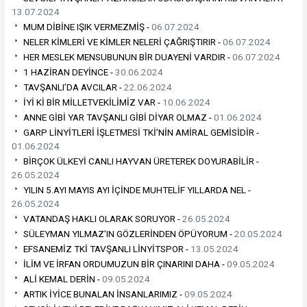
13.07.2024
MUM DİBİNE IŞIK VERMEZMİŞ -
06.07.2024
NELER KİMLERİ VE KİMLER NELERİ ÇAĞRIŞTIRIR -
06.07.2024
HER MESLEK MENSUBUNUN BİR DUAYENİ VARDIR -
06.07.2024
1 HAZİRAN DEYİNCE -
30.06.2024
TAVŞANLI’DA AVCILAR -
22.06.2024
İYİ Kİ BİR MİLLETVEKİLİMİZ VAR -
10.06.2024
ANNE GİBİ YAR TAVŞANLI GİBİ DİYAR OLMAZ -
01.06.2024
GARP LİNYİTLERİ İŞLETMESİ TKİ’NİN AMİRAL GEMİSİDİR -
01.06.2024
BİRÇOK ÜLKEYİ CANLI HAYVAN ÜRETEREK DOYURABİLİR -
26.05.2024
YILIN 5.AYI MAYIS AYI İÇİNDE MUHTELİF YILLARDA NEL -
26.05.2024
VATANDAŞ HAKLI OLARAK SORUYOR -
26.05.2024
SÜLEYMAN YILMAZ’IN GÖZLERİNDEN ÖPÜYORUM -
20.05.2024
EFSANEMİZ TKİ TAVŞANLI LİNYİTSPOR -
13.05.2024
İLİM VE İRFAN ORDUMUZUN BİR ÇINARINI DAHA -
09.05.2024
ALİ KEMAL DERİN -
09.05.2024
ARTIK İYİCE BUNALAN İNSANLARIMIZ -
09.05.2024