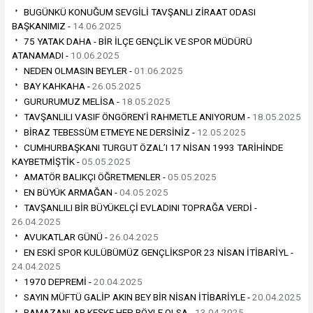
BUGÜNKÜ KONUĞUM SEVGİLİ TAVŞANLI ZİRAAT ODASI
BAŞKANIMIZ -
14.06.2025
75 YATAK DAHA - BİR İLÇE GENÇLİK VE SPOR MÜDÜRÜ
ATANAMADI -
10.06.2025
NEDEN OLMASIN BEYLER -
01.06.2025
BAY KAHKAHA -
26.05.2025
GURURUMUZ MELİSA -
18.05.2025
TAVŞANLILI VASIF ÖNGÖREN’İ RAHMETLE ANIYORUM -
18.05.2025
BİRAZ TEBESSÜM ETMEYE NE DERSİNİZ -
12.05.2025
CUMHURBAŞKANI TURGUT ÖZAL’I 17 NİSAN 1993 TARİHİNDE
KAYBETMİŞTİK -
05.05.2025
AMATÖR BALIKÇI ÖĞRETMENLER -
05.05.2025
EN BÜYÜK ARMAĞAN -
04.05.2025
TAVŞANLILI BİR BÜYÜKELÇİ EVLADINI TOPRAĞA VERDİ -
26.04.2025
AVUKATLAR GÜNÜ -
26.04.2025
EN ESKİ SPOR KULÜBÜMÜZ GENÇLİKSPOR 23 NİSAN İTİBARİYL -
24.04.2025
1970 DEPREMİ -
20.04.2025
SAYIN MÜFTÜ GALİP AKIN BEY BİR NİSAN İTİBARİYLE -
20.04.2025
RAMAZANLAR KEŞKE HEP BÖYLE OLSA -
13.04.2025