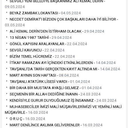
SEVGİLİ YENİ BELEDİYE BAŞKANIMIZ ALİ KEMAL DERİN -
09.05.2024
BEYAZ ZAMBAK LOKANTASI -
04.05.2024
NECDET DEMİRAT’I BİZDEN ÇOK BAŞKALARI DAHA İYİ BİLİYOR -
03.05.2024
ALİ KEMAL DERİN’DEN İSTİRHAM OLACAK -
29.04.2024
13 NİSAN 1987 TARİHİ -
29.04.2024
GÖNÜL KAPISINI ARALAYANLAR -
22.04.2024
SEVGİLİ KAVUNCU -
22.04.2024
BİZİM TEMEL HÜCREMİZ -
22.04.2024
İTİKAF RAMAZAN AYI İÇİNDEKİ ETKİNLİKLERDEN -
14.04.2024
TAVŞANLI’DA TARİH GERÇEKTEN KAYIT ALTINDA MI -
14.04.2024
MART AYININ SON HAFTASI -
08.04.2024
TAVŞANLI ATATÜRK LİSESİ VARDI -
01.04.2024
BİR DAHA BİR MUSTAFA AYAŞLI GELMEZ -
01.04.2024
SEÇMENİN BİR ALLAH DEDİĞİNE İNANIN -
24.03.2024
KENDİSİYLE GURUR DUYDUĞUMUZ İŞ İNSANIMIZ -
24.03.2024
MUHASEBECİLER İMİZİ MALİ MÜŞAVİRLERİMİZİ VE YEMİNLİ MALİ
MÜŞAVİRLE -
16.03.2024
O R U Ç -
16.03.2024
MART DENİLİNCE AKLIMA GELİVERENLER -
16.03.2024