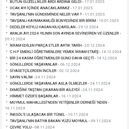
BÜTÜN GÜZELLİKLER ARDI ARDINA GELDİ -
17.01.2025
OCAK AYI İÇİNDE ANACAKLARIMIZ -
17.01.2025
TAVŞANLI’NIN GÜNDEMİNDE NELER VAR ? -
11.01.2025
TAVŞANLI KAYMAKAMLIĞI BÜNYESİNDE BİR BİRİM -
10.01.2025
DEDELER KÖYLÜ HASAN KILIÇARSLAN -
29.12.2024
ARALIK AYI 2024 YILININ SON AYINDA SEVİNDİREN VE ÜZENLER -
20.12.2024
İKRAM EDİLEN PARÇA ETLER ARTIK TARİH -
20.12.2024
C.H.P EMEKLİ ÖĞRETMENLERE YEMEK İKRAM ETMİŞ -
14.12.2024
BİR 24 KASIM ÖĞRETMENLER GÜNÜ DAHA GEÇTİ -
14.12.2024
GÖNÜLLERDE YAŞAYANLAR -
06.12.2024
SİYASETÇİLERDEN İNCİLER -
02.12.2024
SAYIN VALİM -
24.11.2024
GÖNÜLLERDE YAŞAYANLAR ASLA ÖLMEZLER -
24.11.2024
EKMEĞİNİ TAŞTAN ÇIKARAN BİR AİLEYDİ -
24.11.2024
HİMMET ÖZER’E BAŞARILAR -
16.11.2024
MOYMUL MAHALLESİ’NDEN YETİŞENLER DERNEĞİ 'NDEN -
16.11.2024
İNEGÖL’E ULAŞACAK BİR TÜNEL -
10.11.2024
TAVŞANLI’NIN BATIYA BAKAN YÜZÜ MOYMUL -
09.11.2024
ÇEVRE YOLU -
08.11.2024