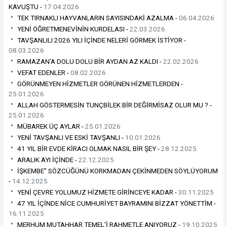
KAVUŞTU -
17.04.2026
TEK TIRNAKLI HAYVANLARIN SAYISINDAKİ AZALMA -
06.04.2026
YENİ ÖĞRETMENEVİNİN KURDELASI -
22.03.2026
TAVŞANLILI 2026 YILI İÇİNDE NELERİ GÖRMEK İSTİYOR -
08.03.2026
RAMAZAN’A DOLU DOLU BİR AYDAN AZ KALDI -
22.02.2026
VEFAT EDENLER -
08.02.2026
GÖRÜNMEYEN HİZMETLER GÖRÜNEN HİZMETLERDEN -
25.01.2026
ALLAH GÖSTERMESİN TUNÇBİLEK BİR DEĞİRMİSAZ OLUR MU ? -
25.01.2026
MÜBAREK ÜÇ AYLAR -
25.01.2026
YENİ TAVŞANLI VE ESKİ TAVŞANLI -
10.01.2026
41 YIL BİR EVDE KİRACI OLMAK NASIL BİR ŞEY -
28.12.2025
ARALIK AYI İÇİNDE -
22.12.2025
İŞKEMBE” SÖZCÜĞÜNÜ KORKMADAN ÇEKİNMEDEN SÖYLÜYORUM
-
14.12.2025
YENİ ÇEVRE YOLUMUZ HİZMETE GİRİNCEYE KADAR -
30.11.2025
47 YIL İÇİNDE NİCE CUMHURİYET BAYRAMINI BİZZAT YÖNETTİM -
16.11.2025
MERHUM MUTAHHAR TEMEL’İ RAHMETLE ANIYORUZ -
19.10.2025