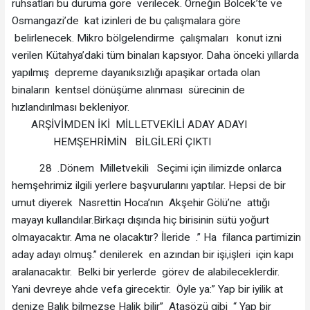
ruhsatları bu duruma göre verilecek. Örneğin Bölcek’te ve
Osmangazi’de kat izinleri de bu çalışmalara göre
belirlenecek. Mikro bölgelendirme çalışmaları konut izni
verilen Kütahya’daki tüm binaları kapsıyor. Daha önceki yıllarda
yapılmış depreme dayanıksızlığı apaşikar ortada olan
binaların kentsel dönüşüme alınması sürecinin de
hızlandırılması bekleniyor.
ARŞİVİMDEN İKİ MİLLETVEKİLİ ADAY ADAYI
HEMŞEHRİMİN BİLGİLERİ ÇIKTI
28 .Dönem Milletvekili Seçimi için ilimizde onlarca
hemşehrimiz ilgili yerlere başvurularını yaptılar. Hepsi de bir
umut diyerek Nasrettin Hoca’nın Akşehir Gölü’ne attığı
mayayı kullandılar.Birkaçı dışında hiç birisinin sütü yoğurt
olmayacaktır. Ama ne olacaktır? İleride .” Ha filanca partimizin
aday adayı olmuş.” denilerek en azından bir işi,işleri için kapı
aralanacaktır. Belki bir yerlerde görev de alabileceklerdir.
Yani devreye ahde vefa girecektir. Öyle ya:” Yap bir iyilik at
denize Balık bilmezse Halik bilir” Atasözü gibi “ Yap bir