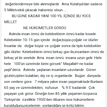
değerlendirmeye bile alınmışlardır. Ama Kütahya’dan sadece
5 Milletvekili çıkacak haberiniz olsun…..
BU GÜNE KADAR YANİ 100 YIL İÇİNDE BU YÜCE
MİLLET
NE HÜKÜMETLER GÖRDÜ
Aslında insan ömrü de kelebeklerin ömrü kadar kısadır.
Kelebekler 10-15 gün içinde doğar,büyür,çoğalır ve ölürler.
İnsanlar da doğar büyür ve çoğalır sonra da tıpkı kelebekler
gibi ölürler. Kelebeklerin ömrü birkaç gün ile,insanların ömrü de
birkaç yıl ile sınırlıdır. Ama insan ömrü insana uzun gelir. Hele
hele 100’ün üzerinde birini görsek” Maşallah! ne kadar
yaşlı”deriz. Aslında yaşlanan insanların uzuvlarıdır. Gören
gözleri,işiten kulakları, dış ve iç organlarıdır. Bugün dünyada
son verilere göre 7 milyara yakın insan yaşamaktadır.Bunların
65 yaş ve üzerindekileri, nüfusun % 9.5’ kadarıdır. Çok
yaşayan çok görür. Örneğin ben 85 yıllık yaşamım boyunca
Türkiye’de özellikle 1950’den itibaren nice hükümetlerin
kurulduğunu,nicelerinin sonlandığını iyi-kötü bilirim.