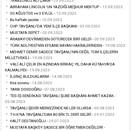
TRABZONLU ALİ ÇAKIR -
23.09.2023
ABRAHAM LİNCOLN ‘UN YAZDIĞI MEŞHUR MEKTUP -
15.09.2023
30 AĞUSTOS ve 3 EYLÜL -
15.09.2023
Bu haftaki yazılar -
10.09.2023
CHP TAVŞANLI’DA YENİ İLÇE BAŞKANI -
03.09.2023
MUSTAFA SEPET -
03.09.2023
ARABAYI DEVİRMEDEN GÖTÜRECEK BİRİ GELDİ -
03.09.2023
TÜRK ADLİYESİ’NİN EFSANE BAYAN HAKİMLERİNDEN -
19.08.2023
MEHMET DEMİR SADECE TAVŞANLI’NIN DEĞİL TÜM İLÇELERİN
MİLLETVEKİLİ -
19.08.2023
VALİ ALİ ÇELİK EN AZINDAN BİRKAÇ YIL DAHA KÜTAHYA’DA
KALMALIYDI -
19.08.2023
İLGİNÇ BULDUKLARIM -
14.08.2023
Kira sorunu -
14.08.2023
TARIK DOSDOĞRU -
07.08.2023
TES-İŞ SENDİKASI TAVŞANLI ŞUBE BAŞKANI AHMET KAZAK -
05.08.2023
TAVŞANLI ŞEHİR MERKEZİNDE NE LER OLURSA -
05.08.2023
T.H.K’NA TAVŞANLI’DAN 80 BİN TL DERİ GELİRİ -
29.07.2023
HALİT DESTANOĞLU -
29.07.2023
MUSTAFA BAŞKÖY SADECE BİR ÖĞRETMEN DEĞİLDİR -