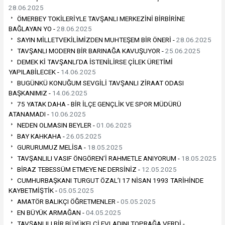
28.06.2025
ÖMERBEY TOKİLERİYLE TAVŞANLI MERKEZİNİ BİRBİRİNE
BAĞLAYAN YO -
28.06.2025
SAYIN MİLLETVEKİLİMİZDEN MUHTEŞEM BİR ÖNERİ -
28.06.2025
TAVŞANLI MODERN BİR BARINAĞA KAVUŞUYOR -
25.06.2025
DEMEK Kİ TAVŞANLI’DA İSTENİLİRSE ÇİLEK ÜRETİMİ
YAPILABİLECEK -
14.06.2025
BUGÜNKÜ KONUĞUM SEVGİLİ TAVŞANLI ZİRAAT ODASI
BAŞKANIMIZ -
14.06.2025
75 YATAK DAHA - BİR İLÇE GENÇLİK VE SPOR MÜDÜRÜ
ATANAMADI -
10.06.2025
NEDEN OLMASIN BEYLER -
01.06.2025
BAY KAHKAHA -
26.05.2025
GURURUMUZ MELİSA -
18.05.2025
TAVŞANLILI VASIF ÖNGÖREN’İ RAHMETLE ANIYORUM -
18.05.2025
BİRAZ TEBESSÜM ETMEYE NE DERSİNİZ -
12.05.2025
CUMHURBAŞKANI TURGUT ÖZAL’I 17 NİSAN 1993 TARİHİNDE
KAYBETMİŞTİK -
05.05.2025
AMATÖR BALIKÇI ÖĞRETMENLER -
05.05.2025
EN BÜYÜK ARMAĞAN -
04.05.2025
TAVŞANLILI BİR BÜYÜKELÇİ EVLADINI TOPRAĞA VERDİ -