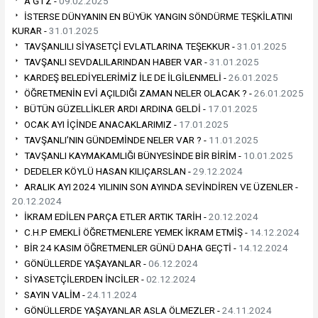
A Ğ I Z -
09.02.2025
İSTERSE DÜNYANIN EN BÜYÜK YANGIN SÖNDÜRME TEŞKİLATINI
KURAR -
31.01.2025
TAVŞANLILI SİYASETÇİ EVLATLARINA TEŞEKKUR -
31.01.2025
TAVŞANLI SEVDALILARINDAN HABER VAR -
31.01.2025
KARDEŞ BELEDİYELERİMİZ İLE DE İLGİLENMELİ -
26.01.2025
ÖĞRETMENİN EVİ AÇILDIĞI ZAMAN NELER OLACAK ? -
26.01.2025
BÜTÜN GÜZELLİKLER ARDI ARDINA GELDİ -
17.01.2025
OCAK AYI İÇİNDE ANACAKLARIMIZ -
17.01.2025
TAVŞANLI’NIN GÜNDEMİNDE NELER VAR ? -
11.01.2025
TAVŞANLI KAYMAKAMLIĞI BÜNYESİNDE BİR BİRİM -
10.01.2025
DEDELER KÖYLÜ HASAN KILIÇARSLAN -
29.12.2024
ARALIK AYI 2024 YILININ SON AYINDA SEVİNDİREN VE ÜZENLER -
20.12.2024
İKRAM EDİLEN PARÇA ETLER ARTIK TARİH -
20.12.2024
C.H.P EMEKLİ ÖĞRETMENLERE YEMEK İKRAM ETMİŞ -
14.12.2024
BİR 24 KASIM ÖĞRETMENLER GÜNÜ DAHA GEÇTİ -
14.12.2024
GÖNÜLLERDE YAŞAYANLAR -
06.12.2024
SİYASETÇİLERDEN İNCİLER -
02.12.2024
SAYIN VALİM -
24.11.2024
GÖNÜLLERDE YAŞAYANLAR ASLA ÖLMEZLER -
24.11.2024