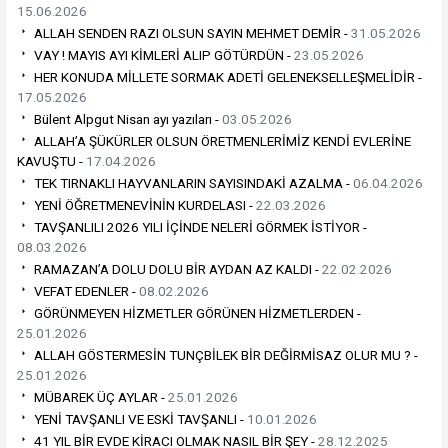
15.06.2026
ALLAH SENDEN RAZI OLSUN SAYIN MEHMET DEMİR -
31.05.2026
VAY ! MAYIS AYI KİMLERİ ALIP GÖTÜRDÜN -
23.05.2026
HER KONUDA MİLLETE SORMAK ADETİ GELENEKSELLEŞMELİDİR -
17.05.2026
Bülent Alpgut Nisan ayı yazıları -
03.05.2026
ALLAH’A ŞÜKÜRLER OLSUN ÖRETMENLERİMİZ KENDİ EVLERİNE
KAVUŞTU -
17.04.2026
TEK TIRNAKLI HAYVANLARIN SAYISINDAKİ AZALMA -
06.04.2026
YENİ ÖĞRETMENEVİNİN KURDELASI -
22.03.2026
TAVŞANLILI 2026 YILI İÇİNDE NELERİ GÖRMEK İSTİYOR -
08.03.2026
RAMAZAN’A DOLU DOLU BİR AYDAN AZ KALDI -
22.02.2026
VEFAT EDENLER -
08.02.2026
GÖRÜNMEYEN HİZMETLER GÖRÜNEN HİZMETLERDEN -
25.01.2026
ALLAH GÖSTERMESİN TUNÇBİLEK BİR DEĞİRMİSAZ OLUR MU ? -
25.01.2026
MÜBAREK ÜÇ AYLAR -
25.01.2026
YENİ TAVŞANLI VE ESKİ TAVŞANLI -
10.01.2026
41 YIL BİR EVDE KİRACI OLMAK NASIL BİR ŞEY -
28.12.2025