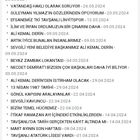
VATANDAŞ HAKLI OLARAK SORUYOR -
26.05.2024
SÜLEYMAN YILMAZ’IN GÖZLERİNDEN ÖPÜYORUM -
20.05.2024
EFSANEMİZ TKİ TAVŞANLI LİNYİTSPOR -
13.05.2024
İLİM VE İRFAN ORDUMUZUN BİR ÇINARINI DAHA -
09.05.2024
ALİ KEMAL DERİN -
09.05.2024
ARTIK İYİCE BUNALAN İNSANLARIMIZ -
09.05.2024
SEVGİLİ YENİ BELEDİYE BAŞKANIMIZ ALİ KEMAL DERİN -
09.05.2024
BEYAZ ZAMBAK LOKANTASI -
04.05.2024
NECDET DEMİRAT’I BİZDEN ÇOK BAŞKALARI DAHA İYİ BİLİYOR -
03.05.2024
ALİ KEMAL DERİN’DEN İSTİRHAM OLACAK -
29.04.2024
13 NİSAN 1987 TARİHİ -
29.04.2024
GÖNÜL KAPISINI ARALAYANLAR -
22.04.2024
SEVGİLİ KAVUNCU -
22.04.2024
BİZİM TEMEL HÜCREMİZ -
22.04.2024
İTİKAF RAMAZAN AYI İÇİNDEKİ ETKİNLİKLERDEN -
14.04.2024
TAVŞANLI’DA TARİH GERÇEKTEN KAYIT ALTINDA MI -
14.04.2024
MART AYININ SON HAFTASI -
08.04.2024
TAVŞANLI ATATÜRK LİSESİ VARDI -
01.04.2024