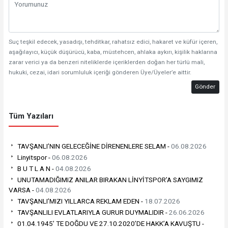
Suç teşkil edecek, yasadışı, tehditkar, rahatsız edici, hakaret ve küfür içeren,
aşağılayıcı, küçük düşürücü, kaba, müstehcen, ahlaka aykırı, kişilik haklarına
zarar verici ya da benzeri niteliklerde içeriklerden doğan her türlü mali,
hukuki, cezai, idari sorumluluk içeriği gönderen Üye/Üyeler’e aittir.
Gönder
Tüm Yazıları
TAVŞANLI’NIN GELECEĞİNE DİRENENLERE SELAM -
06.08.2026
Linyitspor -
06.08.2026
B U T L A N -
04.08.2026
UNUTAMADIĞIMIZ ANILAR BIRAKAN LİNYİTSPOR’A SAYGIMIZ
VARSA -
04.08.2026
TAVŞANLI’MIZI YILLARCA REKLAM EDEN -
18.07.2026
TAVŞANLILI EVLATLARIYLA GURUR DUYMALIDIR -
26.06.2026
01.04.1945’ TE DOĞDU VE 27.10.2020’DE HAKK’A KAVUŞTU -