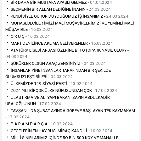
BİR DAHA BİR MUSTAFA AYAŞLI GELMEZ -
01.04.2024
SEÇMENİN BİR ALLAH DEDİĞİNE İNANIN -
24.03.2024
KENDİSİYLE GURUR DUYDUĞUMUZ İŞ İNSANIMIZ -
24.03.2024
MUHASEBECİLER İMİZİ MALİ MÜŞAVİRLERİMİZİ VE YEMİNLİ MALİ
MÜŞAVİRLE -
16.03.2024
O R U Ç -
16.03.2024
MART DENİLİNCE AKLIMA GELİVERENLER -
16.03.2024
ATATÜRK LİSESİ ARSASI ÜZERİNE BİR OTOPARK NASIL OLUR? -
04.03.2024
ŞÜKÜRLER OLSUN ARAÇ ZENGİNİYİZ -
04.03.2024
İNSANLAR YİNE İNSANLAR TARAFINDAN BİR ŞEKİLDE
ÖLÜMSÜZLEŞTİRİLEBİ -
04.03.2024
ÜLKEMİZDE 129 SİYASİ PARTİ -
23.02.2024
2024 YILI BİRÇOK ÜLKE NÜFUSUNDAN ÇOK -
17.02.2024
ULAŞTIRMA VE ALTYAPI BAKANI SAYIN ABDULKADİR
URALOĞLU’NUN -
17.02.2024
TAVŞANLI’DA ŞUBAT AYINDA GÖREVE BAŞLAYAN TEK KAYMAKAM
-
17.02.2024
P A R A M P A R Ç A -
10.02.2024
GECELERİN EN HAYIRLISI MİRAÇ KANDİLİ -
10.02.2024
MİLLİ SINIRLARIMIZ İÇİNDE 5O BİN 500 KÖY VE MAHALLE