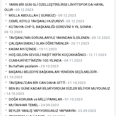
YARIN BİR GÜN GLİ ÖZELLEŞTİRİLİRSE LİNYİTSPOR DA HAYAL
OLUR -
09.12.2023
MOLLA ABDULLAH ( GÜRBÜZ) -
09.12.2023
CEMİL KÖYLÜ TAVŞANLI HUZUREVİ -
03.12.2023
KÜTAHYA CHP İL BAŞKANLIĞI GÖREVİNİ 9 YIL SONRA -
03.12.2023
TAVŞANLI’NIN SORUNLARIYLE YAKINDAN İLGİLENEN -
03.12.2023
ÇALIŞAN EMEKLİ OLAN ÖĞRETMENLER -
26.11.2023
KASIM AYI İÇİNDE -
19.11.2023
HOŞ GELDİN SEVGİLİ RAŞİT REFİK KÜÇÜKKAĞNICI -
12.11.2023
CUMHURİYET’İMİZİN 100.YILINDA -
04.11.2023
Bu haftaki yazılarım -
29.10.2023
BAŞARILI BELEDİYE BAŞKANLARI YENİDEN SEÇİLMELİDİR -
21.10.2023
TAVŞANLI’DAN BİR CAN DAHA GİTTİ -
21.10.2023
BEN BU GÜNE KADAR BİLMİYORDUM SİZLER BİLİYOR MUYDUNUZ
-
14.10.2023
DOĞA KORUMA ve MİLLİ PARKLAR -
01.10.2023
MUTAHHAR TEMEL -
24.09.2023
BEYLER YANLIŞ YAPIYORSUNUZ YAPMAYIN -
23.09.2023