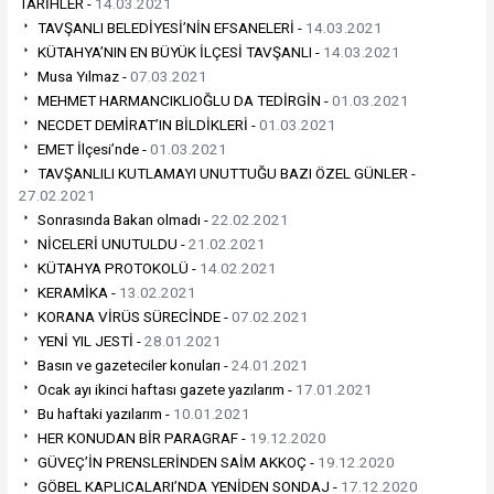
TARİHLER -
14.03.2021
TAVŞANLI BELEDİYESİ’NİN EFSANELERİ -
14.03.2021
KÜTAHYA’NIN EN BÜYÜK İLÇESİ TAVŞANLI -
14.03.2021
Musa Yılmaz -
07.03.2021
MEHMET HARMANCIKLIOĞLU DA TEDİRGİN -
01.03.2021
NECDET DEMİRAT’IN BİLDİKLERİ -
01.03.2021
EMET İlçesi’nde -
01.03.2021
TAVŞANLILI KUTLAMAYI UNUTTUĞU BAZI ÖZEL GÜNLER -
27.02.2021
Sonrasında Bakan olmadı -
22.02.2021
NİCELERİ UNUTULDU -
21.02.2021
KÜTAHYA PROTOKOLÜ -
14.02.2021
KERAMİKA -
13.02.2021
KORANA VİRÜS SÜRECİNDE -
07.02.2021
YENİ YIL JESTİ -
28.01.2021
Basın ve gazeteciler konuları -
24.01.2021
Ocak ayı ikinci haftası gazete yazılarım -
17.01.2021
Bu haftaki yazılarım -
10.01.2021
HER KONUDAN BİR PARAGRAF -
19.12.2020
GÜVEÇ’İN PRENSLERİNDEN SAİM AKKOÇ -
19.12.2020
GÖBEL KAPLICALARI’NDA YENİDEN SONDAJ -
17.12.2020