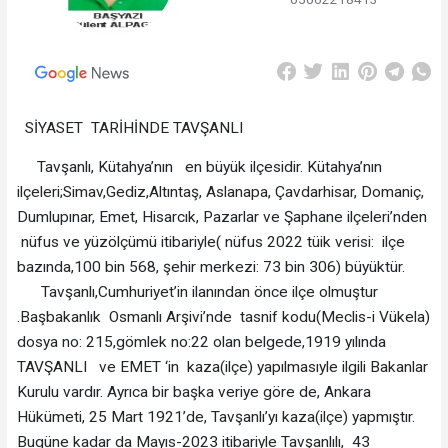
SİYASET TARİHİNDE TAVŞANLI
Tavşanlı, Kütahya’nın en büyük ilçesidir. Kütahya’nın
ilçeleri;Simav,Gediz,Altıntaş, Aslanapa, Çavdarhisar, Domaniç,
Dumlupınar, Emet, Hisarcık, Pazarlar ve Şaphane ilçeleri’nden
nüfus ve yüzölçümü itibariyle( nüfus 2022 tüik verisi: ilçe
bazında,100 bin 568, şehir merkezi: 73 bin 306) büyüktür.
Tavşanlı,Cumhuriyet’in ilanından önce ilçe olmuştur
.Başbakanlık Osmanlı Arşivi’nde tasnif kodu(Meclis-i Vükela)
dosya no: 215,gömlek no:22 olan belgede,1919 yılında
TAVŞANLI ve EMET ‘in kaza(ilçe) yapılmasıyle ilgili Bakanlar
Kurulu vardır. Ayrıca bir başka veriye göre de, Ankara
Hükümeti, 25 Mart 1921’de, Tavşanlı’yı kaza(ilçe) yapmıştır.
Bugüne kadar da Mayıs-2023 itibariyle Tavşanlılı, 43