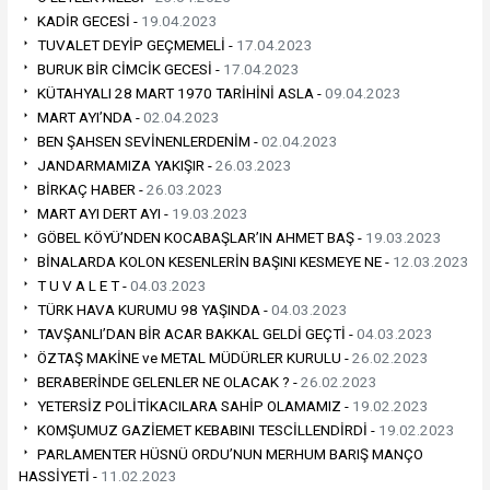
KADİR GECESİ -
19.04.2023
TUVALET DEYİP GEÇMEMELİ -
17.04.2023
BURUK BİR CİMCİK GECESİ -
17.04.2023
KÜTAHYALI 28 MART 1970 TARİHİNİ ASLA -
09.04.2023
MART AYI’NDA -
02.04.2023
BEN ŞAHSEN SEVİNENLERDENİM -
02.04.2023
JANDARMAMIZA YAKIŞIR -
26.03.2023
BİRKAÇ HABER -
26.03.2023
MART AYI DERT AYI -
19.03.2023
GÖBEL KÖYÜ’NDEN KOCABAŞLAR’IN AHMET BAŞ -
19.03.2023
BİNALARDA KOLON KESENLERİN BAŞINI KESMEYE NE -
12.03.2023
T U V A L E T -
04.03.2023
TÜRK HAVA KURUMU 98 YAŞINDA -
04.03.2023
TAVŞANLI’DAN BİR ACAR BAKKAL GELDİ GEÇTİ -
04.03.2023
ÖZTAŞ MAKİNE ve METAL MÜDÜRLER KURULU -
26.02.2023
BERABERİNDE GELENLER NE OLACAK ? -
26.02.2023
YETERSİZ POLİTİKACILARA SAHİP OLAMAMIZ -
19.02.2023
KOMŞUMUZ GAZİEMET KEBABINI TESCİLLENDİRDİ -
19.02.2023
PARLAMENTER HÜSNÜ ORDU’NUN MERHUM BARIŞ MANÇO
HASSİYETİ -
11.02.2023