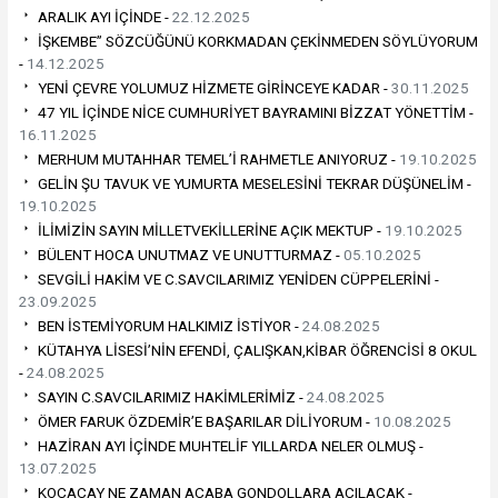
ARALIK AYI İÇİNDE -
22.12.2025
İŞKEMBE” SÖZCÜĞÜNÜ KORKMADAN ÇEKİNMEDEN SÖYLÜYORUM
-
14.12.2025
YENİ ÇEVRE YOLUMUZ HİZMETE GİRİNCEYE KADAR -
30.11.2025
47 YIL İÇİNDE NİCE CUMHURİYET BAYRAMINI BİZZAT YÖNETTİM -
16.11.2025
MERHUM MUTAHHAR TEMEL’İ RAHMETLE ANIYORUZ -
19.10.2025
GELİN ŞU TAVUK VE YUMURTA MESELESİNİ TEKRAR DÜŞÜNELİM -
19.10.2025
İLİMİZİN SAYIN MİLLETVEKİLLERİNE AÇIK MEKTUP -
19.10.2025
BÜLENT HOCA UNUTMAZ VE UNUTTURMAZ -
05.10.2025
SEVGİLİ HAKİM VE C.SAVCILARIMIZ YENİDEN CÜPPELERİNİ -
23.09.2025
BEN İSTEMİYORUM HALKIMIZ İSTİYOR -
24.08.2025
KÜTAHYA LİSESİ’NİN EFENDİ, ÇALIŞKAN,KİBAR ÖĞRENCİSİ 8 OKUL
-
24.08.2025
SAYIN C.SAVCILARIMIZ HAKİMLERİMİZ -
24.08.2025
ÖMER FARUK ÖZDEMİR’E BAŞARILAR DİLİYORUM -
10.08.2025
HAZİRAN AYI İÇİNDE MUHTELİF YILLARDA NELER OLMUŞ -
13.07.2025
KOCAÇAY NE ZAMAN ACABA GONDOLLARA AÇILACAK -