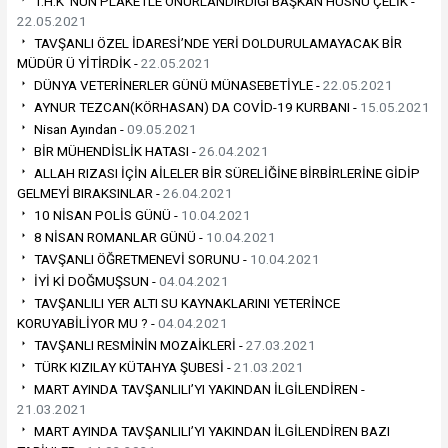
T.H.K ‘NUN PLAKETLE ONURLANDIRDIĞI BAŞKAN HÜSNÜ ÇELİK -
22.05.2021
TAVŞANLI ÖZEL İDARESİ’NDE YERİ DOLDURULAMAYACAK BİR
MÜDÜR Ü YİTİRDİK -
22.05.2021
DÜNYA VETERİNERLER GÜNÜ MÜNASEBETİYLE -
22.05.2021
AYNUR TEZCAN(KÖRHASAN) DA COVİD-19 KURBANI -
15.05.2021
Nisan Ayından -
09.05.2021
BİR MÜHENDİSLİK HATASI -
26.04.2021
ALLAH RIZASI İÇİN AİLELER BİR SÜRELİĞİNE BİRBİRLERİNE GİDİP
GELMEYİ BIRAKSINLAR -
26.04.2021
10 NİSAN POLİS GÜNÜ -
10.04.2021
8 NİSAN ROMANLAR GÜNÜ -
10.04.2021
TAVŞANLI ÖĞRETMENEVİ SORUNU -
10.04.2021
İYİ Kİ DOĞMUŞSUN -
04.04.2021
TAVŞANLILI YER ALTI SU KAYNAKLARINI YETERİNCE
KORUYABİLİYOR MU ? -
04.04.2021
TAVŞANLI RESMİNİN MOZAİKLERİ -
27.03.2021
TÜRK KIZILAY KÜTAHYA ŞUBESİ -
21.03.2021
MART AYINDA TAVŞANLILI’YI YAKINDAN İLGİLENDİREN -
21.03.2021
MART AYINDA TAVŞANLILI’YI YAKINDAN İLGİLENDİREN BAZI