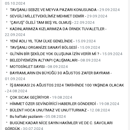
05.10.2024
TAVŞANLI SEBZE VE MEYVA PAZARI KONUSUNDA -
29.09.2024
SEVGİLİ MİLLETVEKİLİMİZ MEHMET DEMİR -
29.09.2024
‘ÇAVUŞ” ÖLELİ TAM BEŞ YIL OLMUŞ -
22.09.2024
KADINLARIMIZA KIZLARIMIZA DA ÖRNEK TUVALETLER -
22.09.2024
YENİ ADLI YIL TÜM ÜLKE GENELİNDE -
15.09.2024
TAVŞANLI ORGANİZE SANAYİ BÖLGESİ -
15.09.2024
GLİ’NİN BİR ŞEKİLDE YOK OLUŞUNA İZİN VERİR Mİ ? -
15.09.2024
BELEDİYEMİZİN ALTYAPI ÇALIŞMALARI -
08.09.2024
MOTOSİKLET SAYISI -
08.09.2024
BAYRAMLARIN EN BÜYÜĞÜ 30 AĞUSTOS ZAFER BAYRAMI -
01.09.2024
İŞ BANKASI 26 AĞUSTOS 2024 TARİHİNDE 100 YAŞINDA OLACAK
-
24.08.2024
ÇOK SICAK GEÇİRİYOR -
19.08.2024
HİMMET ÖZER SEVİNDİRİCİ HABERLER GÖNDERDİ -
19.08.2024
BÜLENT HOCA UNUTMAZ VE UNUTTURMAZ -
12.08.2024
Bu haftaki yazılarım -
05.08.2024
BUGÜNE KADAR NİCE SAYIN HAKİMLER VE DE C. SAVCILARI
GÖRDÜK -
30.07.2024