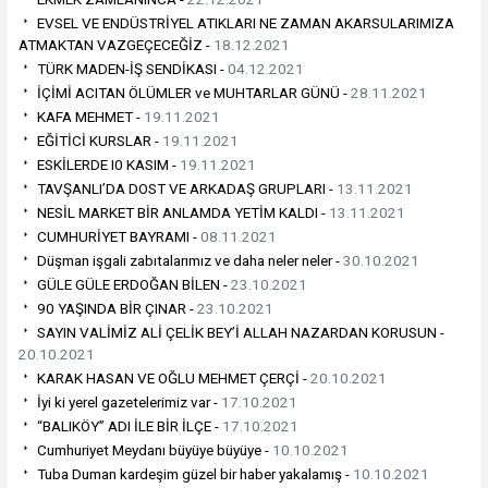
EVSEL VE ENDÜSTRİYEL ATIKLARI NE ZAMAN AKARSULARIMIZA
ATMAKTAN VAZGEÇECEĞİZ -
18.12.2021
TÜRK MADEN-İŞ SENDİKASI -
04.12.2021
İÇİMİ ACITAN ÖLÜMLER ve MUHTARLAR GÜNÜ -
28.11.2021
KAFA MEHMET -
19.11.2021
EĞİTİCİ KURSLAR -
19.11.2021
ESKİLERDE I0 KASIM -
19.11.2021
TAVŞANLI’DA DOST VE ARKADAŞ GRUPLARI -
13.11.2021
NESİL MARKET BİR ANLAMDA YETİM KALDI -
13.11.2021
CUMHURİYET BAYRAMI -
08.11.2021
Düşman işgali zabıtalarımız ve daha neler neler -
30.10.2021
GÜLE GÜLE ERDOĞAN BİLEN -
23.10.2021
90 YAŞINDA BİR ÇINAR -
23.10.2021
SAYIN VALİMİZ ALİ ÇELİK BEY’İ ALLAH NAZARDAN KORUSUN -
20.10.2021
KARAK HASAN VE OĞLU MEHMET ÇERÇİ -
20.10.2021
İyi ki yerel gazetelerimiz var -
17.10.2021
“BALIKÖY” ADI İLE BİR İLÇE -
17.10.2021
Cumhuriyet Meydanı büyüye büyüye -
10.10.2021
Tuba Duman kardeşim güzel bir haber yakalamış -
10.10.2021