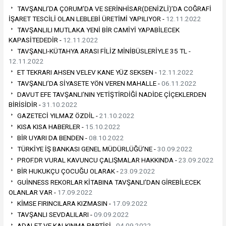
TAVŞANLI’DA ÇORUM’DA VE SERİNHİSAR(DENİZLİ)’DA COĞRAFİ
İŞARET TESCİLİ OLAN LEBLEBİ ÜRETİMİ YAPILIYOR -
12.11.2022
TAVŞANLILI MUTLAKA YENİ BİR CAMİYİ YAPABİLECEK
KAPASİTEDEDİR -
12.11.2022
TAVŞANLI-KÜTAHYA ARASI FİLİZ MİNİBÜSLERİYLE 35 TL -
12.11.2022
ET TEKRARI AHSEN VELEV KANE YÜZ SEKSEN -
12.11.2022
TAVŞANLI’DA SİYASETE YÖN VEREN MAHALLE -
06.11.2022
DAVUT EFE TAVŞANLI’NIN YETİŞTİRDİĞİ NADİDE ÇİÇEKLERDEN
BİRİSİDİR -
31.10.2022
GAZETECİ YILMAZ ÖZDİL -
21.10.2022
KISA KISA HABERLER -
15.10.2022
BİR UYARI DA BENDEN -
08.10.2022
TÜRKİYE İŞ BANKASI GENEL MÜDÜRLÜĞÜ’NE -
30.09.2022
PROF.DR VURAL KAVUNCU ÇALIŞMALAR HAKKINDA -
23.09.2022
BİR HUKUKÇU ÇOCUĞU OLARAK -
23.09.2022
GUİNNESS REKORLAR KİTABINA TAVŞANLI’DAN GİREBİLECEK
OLANLAR VAR -
17.09.2022
KİMSE FIRINCILARA KIZMASIN -
17.09.2022
TAVŞANLI SEVDALILARI -
09.09.2022
ADALET VE KALKINMA PARTİSİ -
04.09.2022