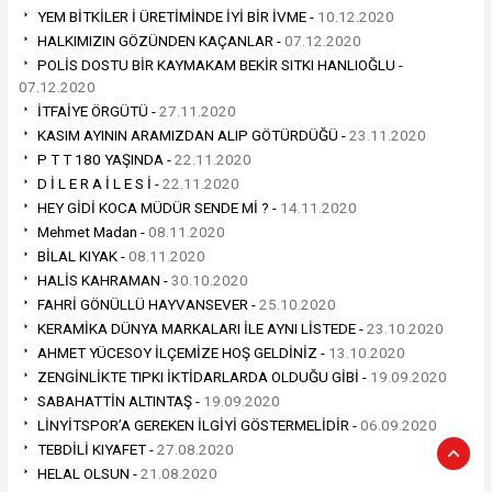
YEM BİTKİLER İ ÜRETİMİNDE İYİ BİR İVME -
10.12.2020
HALKIMIZIN GÖZÜNDEN KAÇANLAR -
07.12.2020
POLİS DOSTU BİR KAYMAKAM BEKİR SITKI HANLIOĞLU -
07.12.2020
İTFAİYE ÖRGÜTÜ -
27.11.2020
KASIM AYININ ARAMIZDAN ALIP GÖTÜRDÜĞÜ -
23.11.2020
P T T 180 YAŞINDA -
22.11.2020
D İ L E R A İ L E S İ -
22.11.2020
HEY GİDİ KOCA MÜDÜR SENDE Mİ ? -
14.11.2020
Mehmet Madan -
08.11.2020
BİLAL KIYAK -
08.11.2020
HALİS KAHRAMAN -
30.10.2020
FAHRİ GÖNÜLLÜ HAYVANSEVER -
25.10.2020
KERAMİKA DÜNYA MARKALARI İLE AYNI LİSTEDE -
23.10.2020
AHMET YÜCESOY İLÇEMİZE HOŞ GELDİNİZ -
13.10.2020
ZENGİNLİKTE TIPKI İKTİDARLARDA OLDUĞU GİBİ -
19.09.2020
SABAHATTİN ALTINTAŞ -
19.09.2020
LİNYİTSPOR’A GEREKEN İLGİYİ GÖSTERMELİDİR -
06.09.2020
TEBDİLİ KIYAFET -
27.08.2020
HELAL OLSUN -
21.08.2020