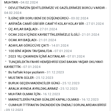
MUHTARI -
04.02.2024
DEVLETİMİZİN ŞEHİTLERİMİZE VE GAZİLERİMİZE BORCU VARDIR -
04.02.2024
İLGİNÇ BİR SORU BENİ DE DÜŞÜNDÜRDÜ -
03.02.2024
ARİFAĞA CAMİİ GİBİ BİR CAMİ’Yİ KOLAY KOLAY BİR -
27.01.2024
ÜÇ AYLAR BAŞLADI -
27.01.2024
OCAK 2024 İÇİNDE KAYBETTİKLERİMİZLE İLGİLİ -
21.01.2024
OCAK AYI BAŞLADI -
21.01.2024
ADAYLAR GÖRÜCÜYE ÇIKTI -
14.01.2024
100 BİNİ AŞKIN TAVŞANLI’DA -
07.01.2024
2023 YILI ÇIKARKEN İÇİMİ ACITANLAR -
07.01.2024
TUNÇBİLEK’İN FAHRİ HEMŞEHRİSİ ESKİ BAKAN YAŞAR OKUYAN’I
KAYBETTİK -
07.01.2024
Bu haftaki köşe yazılarım -
31.12.2023
MUSTAFA GÜLER -
25.12.2023
BURUK GEÇEN MADENCİLER GÜNÜ -
25.12.2023
ARALIK AYINDA AYRILDIKLARIMIZ -
25.12.2023
MUHTAR OLMAK İÇİN -
16.12.2023
MARKETLERİN PAZAR GÜNLERİ KAPALI OLMASI -
16.12.2023
CUMHUR İTTİFAKI’IN ÖNÜNDEKİ EN ÖNEMLİ SORUNLARDAN BİRİSİ
-
09.12.2023