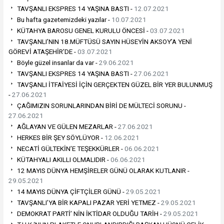
TAVŞANLI EKSPRES 14 YAŞINA BASTI -
12.07.2021
Bu hafta gazetemizdeki yazılar -
10.07.2021
KÜTAHYA BAROSU GENEL KURULU ÖNCESİ -
03.07.2021
TAVŞANLI’NIN 18.MÜFTÜSÜ SAYIN HÜSEYİN AKSOY’A YENİ
GÖREVİ ATAŞEHİR’DE -
03.07.2021
Böyle güzel insanlar da var -
29.06.2021
TAVŞANLI EKSPRES 14 YAŞINA BASTI -
27.06.2021
TAVŞANLI İTFAİYESİ İÇİN GERÇEKTEN GÜZEL BİR YER BULUNMUŞ
-
27.06.2021
ÇAĞIMIZIN SORUNLARINDAN BİRİ DE MÜLTECİ SORUNU -
27.06.2021
AĞLAYAN VE GÜLEN MEZARLAR -
27.06.2021
HERKES BİR ŞEY SÖYLÜYOR -
12.06.2021
NECATİ GÜLTEKİN’E TEŞEKKÜRLER -
06.06.2021
KÜTAHYALI AKILLI OLMALIDIR -
06.06.2021
12 MAYIS DÜNYA HEMŞİRELER GÜNÜ OLARAK KUTLANIR -
29.05.2021
14 MAYIS DÜNYA ÇİFTÇİLER GÜNÜ -
29.05.2021
TAVŞANLI’YA BİR KAPALI PAZAR YERİ YETMEZ -
29.05.2021
DEMOKRAT PARTİ’ NİN İKTİDAR OLDUĞU TARİH -
29.05.2021