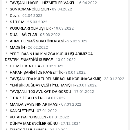
TAVŞANLI HAYIRLI HİZMETLER VAKFI -
16.04.2022
SON KOMANÇİLERDEN -
09.04.2022
Ceviz -
02.04.2022
S İ T E M -
25.03.2022
KUSURLARI OLMUŞTUR -
19.03.2022
DUALI AĞIZLAR -
05.03.2022
AHMET ERBAŞ SORU ÖNERGESİ -
26.02.2022
MADE İN -
26.02.2022
YEREL BASIN HALKIMIZCA KURULUŞLARIMIZCA
DESTEKLENMEDİĞİ SÜRECE -
13.02.2022
C E M İ L K A L F A -
08.02.2022
HAKAN ŞAHİN’İ DE KAYBETTİK -
30.01.2022
TAVŞANLI’DA KÜLTÜREL MİRASLAR KORUNACAKMIŞ -
23.01.2022
YENİ BİR BUĞDAY ÇEŞİTİYLE TANIŞTI -
23.01.2022
TAVŞANLI 100 AVUKATI DA GÖRDÜ -
17.01.2022
T E R Z İ T A H S İ N -
14.01.2022
MANDA SAYISININ ARTMASI -
07.01.2022
KANCI ETHEM -
07.01.2022
KÜTAHYA PORSELEN -
01.01.2022
DÜNYA MADENCİLER GÜNÜ -
27.12.2021
EKMEK ZAMLANINCA -
22.12.2021