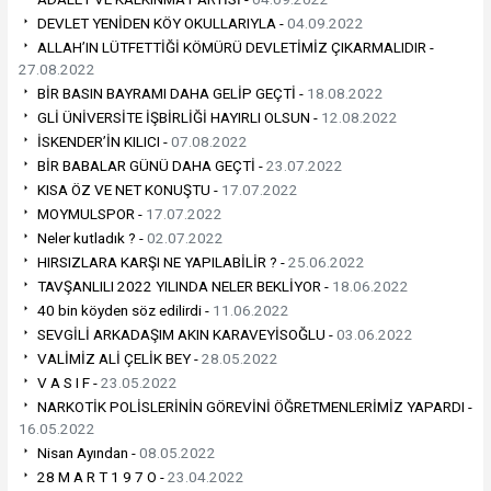
DEVLET YENİDEN KÖY OKULLARIYLA -
04.09.2022
ALLAH’IN LÜTFETTİĞİ KÖMÜRÜ DEVLETİMİZ ÇIKARMALIDIR -
27.08.2022
BİR BASIN BAYRAMI DAHA GELİP GEÇTİ -
18.08.2022
GLİ ÜNİVERSİTE İŞBİRLİĞİ HAYIRLI OLSUN -
12.08.2022
İSKENDER’İN KILICI -
07.08.2022
BİR BABALAR GÜNÜ DAHA GEÇTİ -
23.07.2022
KISA ÖZ VE NET KONUŞTU -
17.07.2022
MOYMULSPOR -
17.07.2022
Neler kutladık ? -
02.07.2022
HIRSIZLARA KARŞI NE YAPILABİLİR ? -
25.06.2022
TAVŞANLILI 2022 YILINDA NELER BEKLİYOR -
18.06.2022
40 bin köyden söz edilirdi -
11.06.2022
SEVGİLİ ARKADAŞIM AKIN KARAVEYİSOĞLU -
03.06.2022
VALİMİZ ALİ ÇELİK BEY -
28.05.2022
V A S I F -
23.05.2022
NARKOTİK POLİSLERİNİN GÖREVİNİ ÖĞRETMENLERİMİZ YAPARDI -
16.05.2022
Nisan Ayından -
08.05.2022
28 M A R T 1 9 7 O -
23.04.2022