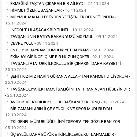
EKMEĞİNİ TAŞTAN ÇIKARAN BİR AİLEYDİ -
24.11.2024
HİMMET ÖZER’E BAŞARILAR -
16.11.2024
MOYMUL MAHALLESİ’NDEN YETİŞENLER DERNEĞİ 'NDEN -
16.11.2024
İNEGÖL’E ULAŞACAK BİR TÜNEL -
10.11.2024
TAVŞANLI’NIN BATIYA BAKAN YÜZÜ MOYMUL -
09.11.2024
ÇEVRE YOLU -
08.11.2024
EN BÜYÜK BAYRAM CUMHURİYET BAYRAMI -
02.11.2024
EKİM AYI GİRİNCE İÇİME BİR HÜZÜN ÇÖKER -
02.11.2024
TAVŞANLI ATATÜRK İLKOKULU BİR ÇINARINI DAHA KAYBETTİ -
25.10.2024
ŞEHİT KIZIMIZ NARİN GÜRAN’A ALLAH’TAN RAHMET DİLİYORUM -
25.10.2024
TAVŞANLILIYA İLK HAMSİ BALIĞI’NI TATTIRAN AJAN HÜSEYİN’DİR
-
25.10.2024
AVCILIK VE ATICILIK KULÜBÜ BAŞKANI ZEKİ DİNÇ -
12.10.2024
BİR ZAMANLARIN İLÇE GENÇLİK VE SPOR MÜDÜRÜYDÜ -
12.10.2024
TKİ GENEL MÜDÜRLÜĞÜ LİNYİTSPOR’A TEK GÖZLE BAKIYOR -
05.10.2024
ÜÇ EYLÜL DAHA BÜYÜK ETKİNLİKLERLE KUTLANMALIDIR -