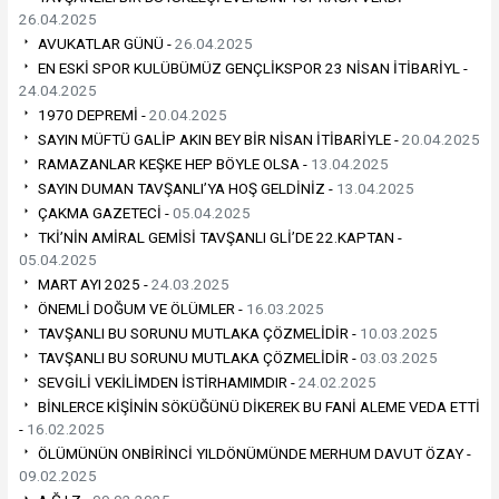
26.04.2025
AVUKATLAR GÜNÜ -
26.04.2025
EN ESKİ SPOR KULÜBÜMÜZ GENÇLİKSPOR 23 NİSAN İTİBARİYL -
24.04.2025
1970 DEPREMİ -
20.04.2025
SAYIN MÜFTÜ GALİP AKIN BEY BİR NİSAN İTİBARİYLE -
20.04.2025
RAMAZANLAR KEŞKE HEP BÖYLE OLSA -
13.04.2025
SAYIN DUMAN TAVŞANLI’YA HOŞ GELDİNİZ -
13.04.2025
ÇAKMA GAZETECİ -
05.04.2025
TKİ’NİN AMİRAL GEMİSİ TAVŞANLI GLİ’DE 22.KAPTAN -
05.04.2025
MART AYI 2025 -
24.03.2025
ÖNEMLİ DOĞUM VE ÖLÜMLER -
16.03.2025
TAVŞANLI BU SORUNU MUTLAKA ÇÖZMELİDİR -
10.03.2025
TAVŞANLI BU SORUNU MUTLAKA ÇÖZMELİDİR -
03.03.2025
SEVGİLİ VEKİLİMDEN İSTİRHAMIMDIR -
24.02.2025
BİNLERCE KİŞİNİN SÖKÜĞÜNÜ DİKEREK BU FANİ ALEME VEDA ETTİ
-
16.02.2025
ÖLÜMÜNÜN ONBİRİNCİ YILDÖNÜMÜNDE MERHUM DAVUT ÖZAY -
09.02.2025