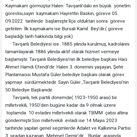
Kaymakam görmüştür.Halen Tavşanlı’daki en büyük yönetim
görevlisi,sayın kaymakam Hayrettin Baskın, göreve 05
O9.2022 tarihinde başlamıştır.İlçe olduktan sonra göreve
getirilen İlk kaymakamı ise Bursalı Kamil Bey’dir.( göreve
başladığı tarih hakkında bilgi yok)
Tavşanlı Belediyesi ise 1885 yılında kurulmuş, kadrolarını
tamamlayarak 1886 yılında aktif olarak hizmet vermeye
başlamıştır. Tavşanlı Belediyesi’nin ilk belediye başkanı Hacı
Ahmet Hamdi Efendi’dir. Halen 3. dönemini yaşayan, Şehir
Planlamacısı Mustafa Güler belediye başkanı olarak görev
yapmayı sürdürmektedir. Sayın Güler ,Tavşanlı Belediyesi’nin
50.Belediye Başkanıdır.
Tavşanlı, tek partili dönemde( 1923-1950 arası) bir
milletvekili, 1950’den bugüne kadar da 9 olmak üzere
toplamda 10 evladını milletvekili olarak TBMM çatısı altına
göndermiştir.Son milletvekili evladı ise 14 Mayıs 2023
tarihinde yapılan genel seçimlerde Adalet ve Kalkınma Partisi
3. sıradan kazanan Mehmet Demir’dir. Bunlar arasında