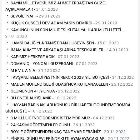
SAYIN MİLLETVEKİLİMİZ AHMET ERBAŞ’TAN GÜZEL
AÇIKLAMALAR -
31.01.2023
SEVGİLİ NAFİ -
29.01.2023
KÜÇÜK CÜSSELİ DEV ADAM YASİN DEMİRCİ -
29.01.2023
KAVUNCU’NUN SON MÜJDESİ KÜTAHYALILARI MUTLU ETTİ -
21.01.2023
HAMSİ BALIĞIYLA TANIŞTIRAN HÜSEYİN ŞEN -
15.01.2023
İMAM AHMET VE ARKADAŞLARINA TEŞEKKÜRLER -
14.01.2023
KAPIMIZ HERKESE AÇIK -
07.01.2023
DOMANİÇ - YONCALI GÜZERGAHI -
07.01.2023
M E V L A N A -
31.12.2022
TAVŞANLI BELEDİYESİ’NİN REKOR 2023 YILI BÜTÇESİ -
31.12.2022
MADEN MÜHENDİSLERİ ODASI’NCA KUTLANAGELEN -
25.12.2022
ÖLÜMÜNÜN 41.YILINDA -
25.12.2022
BU ÖNERİ ALKIŞLANIR -
18.12.2022
HAYVAN BARINAKLARI KONUSU BİR HABERLE GÜNDEME BOMBA
GİBİ DÜŞTÜ -
10.12.2022
3.MİLLİ LİGİ’NDE GÖRMEK İSTEMİYOR MU? -
04.12.2022
24 KASIM ÖĞRETMENLER GÜNÜ -
26.11.2022
BÖYLE ÖĞRETMENDEN KAÇ TANE VAR DERSİNİZ -
20.11.2022
YİNE BU GÜNÜ EVLERİNDE KUTLAYAMAYACAKLAR -
20.11.2022