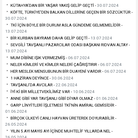
KÜTAHYA’DAN BİR YAŞAR YAKIŞ GELİP GEÇTİ -
30.07.2024
KÖFTE, TÜRKİYE’DEN BALKAN DİLLERİNE GEÇEN BİR SÖZCÜKTÜR -
30.07.2024
TKİ İÇİN BÖYLE BİR DURUM ASLA GÜNDEME GELMEMELİDİR -
13.07.2024
BİR KURBAN BAYRAMI DAHA GELİP GEÇTİ -
13.07.2024
SEVGİLİ TAVŞANLI PAZARCILAR ODASI BAŞKANI RIDVAN ALTAY -
13.07.2024
MUM DİBİNE IŞIK VERMEZMİŞ -
06.07.2024
NELER KİMLERİ VE KİMLER NELERİ ÇAĞRIŞTIRIR -
06.07.2024
HER MESLEK MENSUBUNUN BİR DUAYENİ VARDIR -
06.07.2024
1 HAZİRAN DEYİNCE -
30.06.2024
TAVŞANLI’DA AVCILAR -
22.06.2024
İYİ Kİ BİR MİLLETVEKİLİMİZ VAR -
10.06.2024
ANNE GİBİ YAR TAVŞANLI GİBİ DİYAR OLMAZ -
01.06.2024
GARP LİNYİTLERİ İŞLETMESİ TKİ’NİN AMİRAL GEMİSİDİR -
01.06.2024
BİRÇOK ÜLKEYİ CANLI HAYVAN ÜRETEREK DOYURABİLİR -
26.05.2024
YILIN 5.AYI MAYIS AYI İÇİNDE MUHTELİF YILLARDA NEL -
26.05.2024