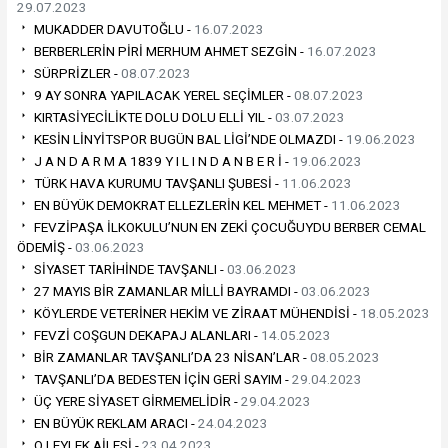
29.07.2023
MUKADDER DAVUTOĞLU -
16.07.2023
BERBERLERİN PİRİ MERHUM AHMET SEZGİN -
16.07.2023
SÜRPRİZLER -
08.07.2023
9 AY SONRA YAPILACAK YEREL SEÇİMLER -
08.07.2023
KIRTASİYECİLİKTE DOLU DOLU ELLİ YIL -
03.07.2023
KESİN LİNYİTSPOR BUGÜN BAL LİGİ’NDE OLMAZDI -
19.06.2023
J A N D A R M A 1839 Y I L I N D A N B E R İ -
19.06.2023
TÜRK HAVA KURUMU TAVŞANLI ŞUBESİ -
11.06.2023
EN BÜYÜK DEMOKRAT ELLEZLERİN KEL MEHMET -
11.06.2023
FEVZİPAŞA İLKOKULU’NUN EN ZEKİ ÇOCUĞUYDU BERBER CEMAL
ÖDEMİŞ -
03.06.2023
SİYASET TARİHİNDE TAVŞANLI -
03.06.2023
27 MAYIS BİR ZAMANLAR MİLLİ BAYRAMDI -
03.06.2023
KÖYLERDE VETERİNER HEKİM VE ZİRAAT MÜHENDİSİ -
18.05.2023
FEVZİ COŞGUN DEKAPAJ ALANLARI -
14.05.2023
BİR ZAMANLAR TAVŞANLI’DA 23 NİSAN’LAR -
08.05.2023
TAVŞANLI’DA BEDESTEN İÇİN GERİ SAYIM -
29.04.2023
ÜÇ YERE SİYASET GİRMEMELİDİR -
29.04.2023
EN BÜYÜK REKLAM ARACI -
24.04.2023
O LEYLEK AİLESİ -
23.04.2023