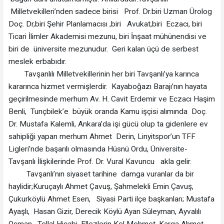
Milletvekilleri’nden sadece birisi Prof. Dr.biri Uzman Ürolog
Doç. Dr,biri Şehir Planlamacısı ,biri Avukat,biri Eczacı, biri
Ticari İlimler Akademisi mezunu, biri İnşaat mühünendisi ve
biri de üniversite mezunudur. Geri kalan üçü de serbest
meslek erbabıdır.
Tavşanlılı Milletvekillerinin her biri Tavşanlı’ya karınca
kararınca hizmet vermişlerdir. Kayaboğazı Barajı’nın hayata
geçirilmesinde merhum Av. H. Cavit Erdemir ve Eczacı Haşim
Benli, Tunçbilek’e büyük oranda Kamu işçisi alımında Doç.
Dr. Mustafa Kalemli, Ankara’da işi gücü olup ta gidenlere ev
sahipliği yapan merhum Ahmet Derin, Linyitspor’un TFF
Ligleri’nde başarılı olmasında Hüsnü Ordu, Üniversite-
Tavşanlı İlişkilerinde Prof. Dr. Vural Kavuncu akla gelir.
Tavşanlı’nın siyaset tarihine damga vuranlar da bir
haylidir;Kuruçaylı Ahmet Çavuş, Şahmelekli Emin Çavuş,
Çukurköylü Ahmet Esen, Siyasi Parti ilçe başkanları; Mustafa
Ayaşlı, Hasan Gizir, Derecik Köylü Ayan Süleyman, Ayvalılı
Osman, Tellal Hicabi, Ellezlerin Kel Mehmet, Karga Ahmet,