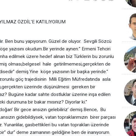
ETECİ YILMAZ ÖZDİL’E KATILIYORUM
Ben bunu yapıyorum. Güzel de oluyor. Sevgili Sözcü
öşe yazısını okudum.Bir yerinde aynen:” Ermeni Tehciri
imha edilmek üzere hedef alınan biz Türklerin bu zorunlu
memiş olması,belgesel hale getirilmemesi,gerçekten de
sedir” demiş.Yine köşe yazısının bir başka yerinde.”
zorunlu göç trajedisinin Milli Eğitim Müfredatında asla
ı,gerçekten üzerinde düşünülmesi gereken bir
maz? Bugüne kadar sahte dostluklar üzerine inşa edilen
eki durumuna bir bakar mısınız? Diyorlar ki.”
ğan’ Bir gece ansızın gelebiliriz’ demiş.Bence, Bu
a ,ansızın gidebildiysek, vatan topraklarımızın birer parçası
iz. Yunanlılar, gasbettikleri bu vatan toprakları üzerinde
a bir” dur” deme zamanının geldiğine ben de inanıyorum.