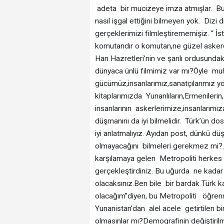
adeta bir mucizeye imza atmışlar. Bug
nasıl işgal ettiğini bilmeyen yok. Dizi 
gerçeklerimizi filmleştirememişiz. “ İ
komutandır o komutan,ne güzel askerd
Han Hazretleri’nin ve şanlı ordusundaki
dünyaca ünlü filmimiz var mı?Öyle mu
gücümüz,insanlarımız,sanatçılarımız 
kitaplarımızda Yunanlıların,Ermenileri
insanlarının askerlerimize,insanlarımız
düşmanını da iyi bilmelidir. Türk’ün d
iyi anlatmalıyız. Ayıdan post, dünkü 
olmayacağını bilmeleri gerekmez mi?. İ
karşılamaya gelen Metropoliti herkes
gerçekleştirdiniz. Bu uğurda ne kadar
olacaksınız.Ben bile bir bardak Türk ka
olacağım”diyen, bu Metropoliti öğrenme
Yunanistan’dan alel acele getirtilen bi
olmasınlar mı?Demografinin değiştirilm