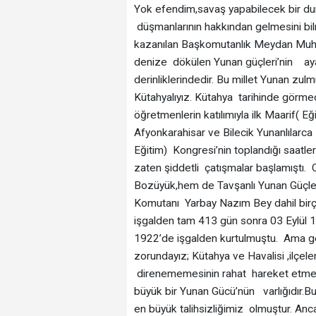
Yok efendim,savaş yapabilecek bir d
düşmanlarının hakkından gelmesini bilm
kazanılan Başkomutanlık Meydan Muhar
denize dökülen Yunan güçleri’nin ayakk
derinliklerindedir. Bu millet Yunan zul
Kütahyalıyız. Kütahya tarihinde görm
öğretmenlerin katılımıyla ilk Maarif(
Afyonkarahisar ve Bilecik Yunanlılarc
Eğitim) Kongresi’nin toplandığı saa
zaten şiddetli çatışmalar başlamıştı
Bozüyük,hem de Tavşanlı Yunan Güçleri
Komutanı Yarbay Nazım Bey dahil birç
işgalden tam 413 gün sonra 03 Eylül 
1922’de işgalden kurtulmuştu. Ama g
zorundayız; Kütahya ve Havalisi ,ilçele
direnememesinin rahat hareket etme o
büyük bir Yunan Gücü’nün varlığıdır
en büyük talihsizliğimiz olmuştur. Anc