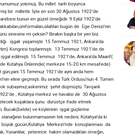
urumumuz yokmuş. Bu millet tarih boyunca
iş bir millettir. İşte en son 30 Ağustos 1922’de
ebesi bunun en güzel örneğidir. 9 Eylül 1922’de
abıları,üniformaları,silahları bugün de Ege Denizi’nin
münü sinesine mi çeksin? Bırakın başka bir yeri biz
ediği işgali yaşamıştır. 15 Temmuz 1921, Ankara’da
 Eğitim) Kongresi toplanmıştı. 13 Temmuz 1921’de de
a işgal edilmişti. 15 Temmuz 1921’de, Ankara’da Maarif(
tlerde Kütahya Önlerinde( merkeze 15-20 km mesafede)
. O gün,yani 15 Temmuz 1921’de aynı anda hem
’nin eline geçmişti. Bu sırada Türk Ordusu’nun 4. Tümen
ok subayımız,askerimiz şehit düşmüştü. Tavşanlı
1922’de , Kütahya merkez ve havalisi de 30 Ağustos
elecek kuşaklara şunu dürüstçe ifade etmek
ri, Bucak(belde) ve köylerinin işgal güçlerine
lanağının bulunmamasının tek nedeni, Kütahya’da ki
.Bu büyük gücün,Kütahya Merkezi’nde konuşlanması da
ak, Yunanlılar, yeterince hakim olamadıkları örneğin,