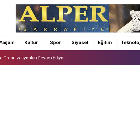
eniyor
ra Organizasyonları Devam Ediyor
Yaşam
Kültür
Spor
Siyaset
Eğitim
Teknoloj
eniyor
ra Organizasyonları Devam Ediyor