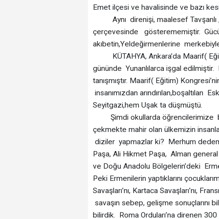
Emet ilçesi ve havalisinde ve bazı kesi
Aynı direnişi, maalesef Tavşanlı , 
çerçevesinde gösterememiştir. Gücün 
akıbetin,Yeldeğirmenlerine merkebiyle s
KÜTAHYA, Ankara’da Maarif( Eğitim) 
gününde Yunanlılarca işgal edilmişti
tanışmıştır. Maarif( Eğitim) Kongresi’n
insanımızdan arındırılan,boşaltılan Es
Seyitgazi,hem Uşak ta düşmüştü.
Şimdi okullarda öğrencilerimize bunl
çekmekte mahir olan ülkemizin insanlar
diziler yapmazlar ki? Merhum dedem,
Paşa, Ali Hikmet Paşa, Alman genera
ve Doğu Anadolu Bölgelerin’deki Ermenil
Peki Ermenilerin yaptıklarını çocukları
Savaşları’nı, Kartaca Savaşları’nı, Frans
savaşın sebep, gelişme sonuçlarını b
bilirdik. Roma Orduları’na direnen 300 