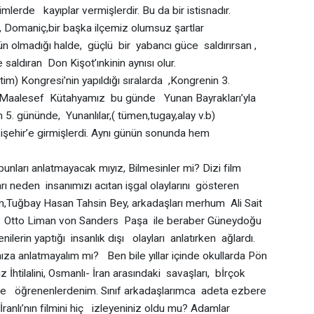
mlerde kayıplar vermişlerdir. Bu da bir istisnadır.
Domaniç,bir başka ilçemiz olumsuz şartlar
olmadığı halde, güçlü bir yabancı güce saldırırsan ,
aldıran Don Kişot’ınkinin aynısı olur.
Kongresi’nin yapıldığı sıralarda ,Kongrenin 3.
r. Maalesef Kütahyamız bu günde Yunan Bayrakları’yla
in 5. gününde, Yunanlılar,( tümen,tugay,alay v.b)
kişehir’e girmişlerdi. Aynı günün sonunda hem
arı anlatmayacak mıyız, Bilmesinler mi? Dizi film
ı neden insanımızı acıtan işgal olaylarını gösteren
Tuğbay Hasan Tahsin Bey, arkadaşları merhum Ali Sait
l Otto Liman von Sanders Paşa ile beraber Güneydoğu
erin yaptığı insanlık dışı olayları anlatırken ağlardı.
mıza anlatmayalım mı? Ben bile yıllar içinde okullarda Pön
ız İhtilalini, Osmanlı- İran arasındaki savaşları, bİrçok
ile öğrenenlerdenim. Sınıf arkadaşlarımca adeta ezbere
İranlı’nın filmini hiç izleyeniniz oldu mu? Adamlar