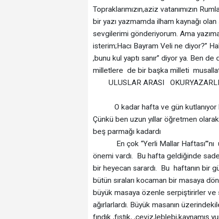
Topraklarımızın,aziz vatanımızın Rumla
bir yazı yazmamda ilham kaynağı olan
sevgilerimi gönderiyorum. Ama yazı
isterim;Hacı Bayram Veli ne diyor?” Hakk
,bunu kul yaptı sanır” diyor ya. Ben de 
milletlere de bir başka milleti 
ULUSLAR ARAS
O kadar hafta ve gün kutlanıyor ki
Çünkü ben uzun yıllar öğretmen olarak 
beş parmağı kadardı
En çok “Yerli Mallar Haftası”’nı un
önemi vardı. Bu hafta geldiğinde sad
bir heyecan sarardı. Bu haftanın bir g
bütün sıraları kocaman bir masaya dönüş
büyük masaya özenle serpiştirirler v
ağırlarlardı. Büyük masanın üzerindeki
fındık ,fıstık, ,ceviz,leblebi,kaynamış 