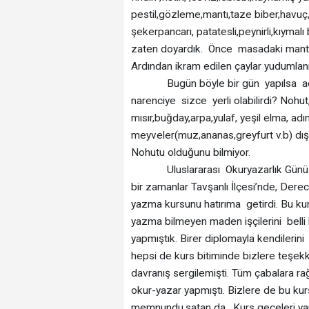
pestil,gözleme,mantı,taze biber,havuç,t
şekerpancarı, patatesli,peynirli,kıymal
zaten doyardık. Önce masadaki mantı k
Ardından ikram edilen çaylar yudumlanır
Bugün böyle bir gün yapılsa acaba 
narenciye sizce yerli olabilirdi? Nohut
mısır,buğday,arpa,yulaf, yeşil elma, a
meyveler(muz,ananas,greyfurt v.b) dışar
Nohutu olduğunu bilmiyor.
Uluslararası Okuryazarlık Günü ne 
bir zamanlar Tavşanlı İlçesi’nde, Der
yazma kursunu hatırıma getirdi. Bu ku
yazma bilmeyen maden işçilerini belli b
yapmıştık. Birer diplomayla kendilerini
hepsi de kurs bitiminde bizlere teş
davranış sergilemişti. Tüm çabalara
okur-yazar yapmıştı. Bizlere de bu kur
memnundu,satan da. Kurs geceleri yapıl