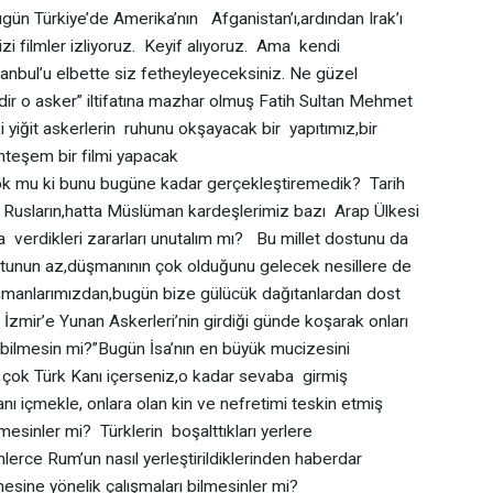
ün Türkiye’de Amerika’nın Afganistan’ı,ardından Irak’ı
dizi filmler izliyoruz. Keyif alıyoruz. Ama kendi
stanbul’u elbette siz fetheyleyeceksiniz. Ne güzel
ir o asker” iltifatına mazhar olmuş Fatih Sultan Mehmet
 yiğit askerlerin ruhunu okşayacak bir yapıtımız,bir
hteşem bir filmi yapacak
yok mu ki bunu bugüne kadar gerçekleştiremedik? Tarih
n, Rusların,hatta Müslüman kardeşlerimiz bazı Arap Ülkesi
a verdikleri zararları unutalım mı? Bu millet dostunu da
ostunun az,düşmanının çok olduğunu gelecek nesillere de
düşmanlarımızdan,bugün bize gülücük dağıtanlardan dost
zmir’e Yunan Askerleri’nin girdiği günde koşarak onları
 bilmesin mi?”Bugün İsa’nın en büyük mucizesini
 çok Türk Kanı içerseniz,o kadar sevaba girmiş
nı içmekle, onlara olan kin ve nefretimi teskin etmiş
sinler mi? Türklerin boşalttıkları yerlere
nlerce Rum’un nasıl yerleştirildiklerinden haberdar
esine yönelik çalışmaları bilmesinler mi?