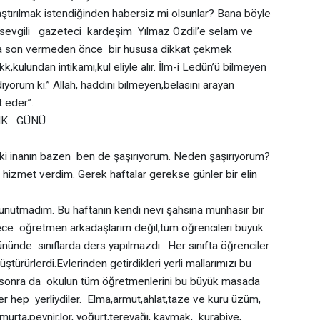
ştırılmak istendiğinden habersiz mi olsunlar? Bana böyle
 sevgili gazeteci kardeşim Yılmaz Özdil’e selam ve
ma son vermeden önce bir hususa dikkat çekmek
,kulundan intikamı,kul eliyle alır. İlm-i Ledün’ü bilmeyen
diyorum ki.” Allah, haddini bilmeyen,belasını arayan
musallat eder”.
I OKURYAZARLIK GÜNÜ
 inanın bazen ben de şaşırıyorum. Neden şaşırıyorum?
hizmet verdim. Gerek haftalar gerekse günler bir elin
utmadım. Bu haftanın kendi nevi şahsına münhasır bir
ece öğretmen arkadaşlarım değil,tüm öğrencileri büyük
ününde sınıflarda ders yapılmazdı . Her sınıfta öğrenciler
türürlerdi.Evlerinden getirdikleri yerli mallarımızı bu
e sonra da okulun tüm öğretmenlerini bu büyük masada
ler hep yerliydiler. Elma,armut,ahlat,taze ve kuru üzüm,
yumurta,peynir,lor, yoğurt,tereyağı, kaymak, kurabiye,