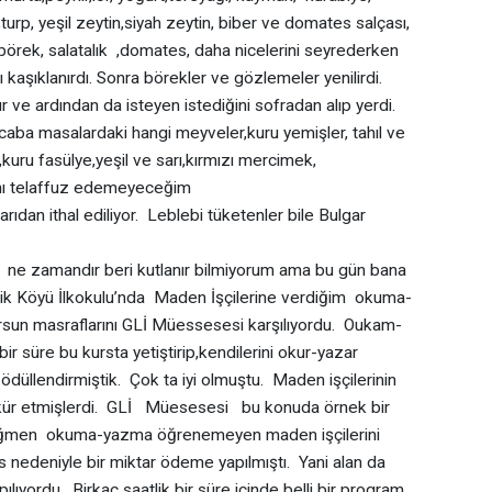
urp, yeşil zeytin,siyah zeytin, biber ve domates salçası,
ı börek, salatalık ,domates, daha nicelerini seyrederken
aşıklanırdı. Sonra börekler ve gözlemeler yenilirdi.
 ve ardından da isteyen istediğini sofradan alıp yerdi.
masalardaki hangi meyveler,kuru yemişler, tahıl ve
,kuru fasülye,yeşil ve sarı,kırmızı mercimek,
dını telaffuz edemeyeceğim
ıdan ithal ediliyor. Leblebi tüketenler bile Bulgar
zamandır beri kutlanır bilmiyorum ama bu gün bana
ecik Köyü İlkokulu’nda Maden İşçilerine verdiğim okuma-
rsun masraflarını GLİ Müessesesi karşılıyordu. Oukam-
ir süre bu kursta yetiştirip,kendilerini okur-yazar
 ödüllendirmiştik. Çok ta iyi olmuştu. Maden işçilerinin
ekkür etmişlerdi. GLİ Müesesesi bu konuda örnek bir
 rağmen okuma-yazma öğrenemeyen maden işçilerini
s nedeniyle bir miktar ödeme yapılmıştı. Yani alan da
ıyordu. Birkaç saatlik bir süre içinde belli bir program