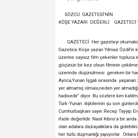
SÖZCÜ GAZETESİ’NİN
KÖŞE YAZARI DEĞERLİ GAZ
GAZETECİ Her gazeteyi okumalıdır. 
Gazetesi Köşe yazarı Yılmaz Özdil’in k
üzerine sayısız film çekenler topluca 
göçünün bir kez olsun filminin çekil
üzerinde düşünülmesi gereken bir hadi
Ayrıca,Yunan İşgali sırasında yaşanan 
yer almamış olması,neden yer almadığ
hadisedir” diyor. Bu sözlere kim katıl
Türk-Yunan ilişkilerinin şu son günlerd
Cumhurbaşkanı sayın Recep Tayyip Erdo
ifade değerlidir. Nasıl Kıbrıs’a bir and
olan adalara da,kayalıklara da gidebilir
her türlü düşmanlığı yapıyorlar. Onlar