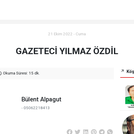
21 Ekim 2022 - Cuma
GAZETECİ YILMAZ ÖZDİL
Köş
Okuma Süresi: 15 dk.
Bülent Alpagut
- 05062218413