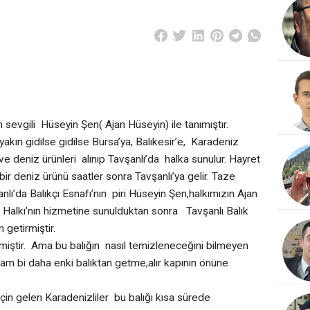
A
n sevgili Hüseyin Şen( Ajan Hüseyin) ile tanımıştır.
 yakın gidilse gidilse Bursa’ya, Balıkesir’e, Karadeniz
 ve deniz ürünleri alınıp Tavşanlı’da halka sunulur. Hayret
bir deniz ürünü saatler sonra Tavşanlı’ya gelir. Taze
anlı’da Balıkçı Esnafı’nın piri Hüseyin Şen,halkımızın Ajan
lı Halkı’nın hizmetine sunulduktan sonra Tavşanlı Balık
 getirmiştir.
ştir. Ama bu balığın nasıl temizleneceğini bilmeyen
dam bi daha enki balıktan getme,alır kapının önüne
çin gelen Karadenizliler bu balığı kısa sürede