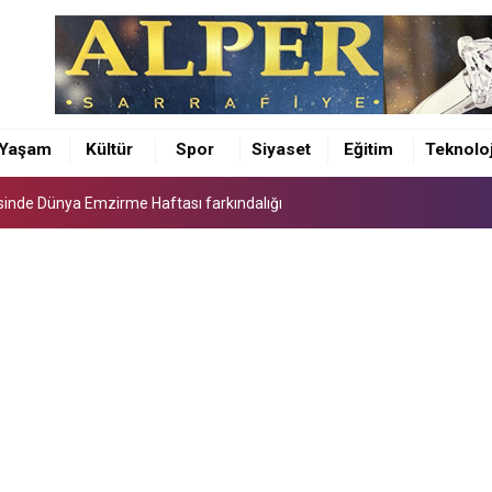
sinde Dünya Emzirme Haftası farkındalığı
ürü Osman Elbir’den 4 ilçeye ziyaret
Yaşam
Kültür
Spor
Siyaset
Eğitim
Teknoloj
unda feci kaza 1 ÖLÜ 5 YARALI
sinde Dünya Emzirme Haftası farkındalığı
ürü Osman Elbir’den 4 ilçeye ziyaret