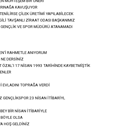
EN MUHTEŞEM BİR ÖNERİ
ARINAĞA KAVUŞUYOR
TENİLİRSE ÇİLEK ÜRETİMİ YAPILABİLECEK
Lİ TAVŞANLI ZİRAAT ODASI BAŞKANIMIZ
ÇE GENÇLİK VE SPOR MÜDÜRÜ ATANAMADI
EN’İ RAHMETLE ANIYORUM
NE DERSİNİZ
ZAL’I 17 NİSAN 1993 TARİHİNDE KAYBETMİŞTİK
ENLER
Çİ EVLADINI TOPRAĞA VERDİ
 GENÇLİKSPOR 23 NİSAN İTİBARİYL
BEY BİR NİSAN İTİBARİYLE
 BÖYLE OLSA
A HOŞ GELDİNİZ