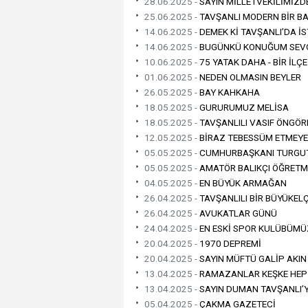
28.06.2025 -
SAYIN MİLLETVEKİLİMİZD
25.06.2025 -
TAVŞANLI MODERN BİR B
14.06.2025 -
DEMEK Kİ TAVŞANLI’DA İS
14.06.2025 -
BUGÜNKÜ KONUĞUM SEVGİ
10.06.2025 -
75 YATAK DAHA - BİR İL
01.06.2025 -
NEDEN OLMASIN BEYLER
26.05.2025 -
BAY KAHKAHA
18.05.2025 -
GURURUMUZ MELİSA
18.05.2025 -
TAVŞANLILI VASIF ÖNGÖR
12.05.2025 -
BİRAZ TEBESSÜM ETMEYE 
05.05.2025 -
CUMHURBAŞKANI TURGUT Ö
05.05.2025 -
AMATÖR BALIKÇI ÖĞRETM
04.05.2025 -
EN BÜYÜK ARMAĞAN
26.04.2025 -
TAVŞANLILI BİR BÜYÜKEL
26.04.2025 -
AVUKATLAR GÜNÜ
24.04.2025 -
EN ESKİ SPOR KULÜBÜMÜZ
20.04.2025 -
1970 DEPREMİ
20.04.2025 -
SAYIN MÜFTÜ GALİP AKIN 
13.04.2025 -
RAMAZANLAR KEŞKE HEP
13.04.2025 -
SAYIN DUMAN TAVŞANLI’Y
05.04.2025 -
ÇAKMA GAZETECİ