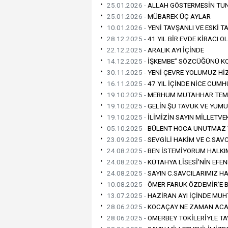
25.01.2026 -
ALLAH GÖSTERMESİN TUNÇ
25.01.2026 -
MÜBAREK ÜÇ AYLAR
10.01.2026 -
YENİ TAVŞANLI VE ESKİ T
28.12.2025 -
41 YIL BİR EVDE KİRACI O
22.12.2025 -
ARALIK AYI İÇİNDE
14.12.2025 -
İŞKEMBE” SÖZCÜĞÜNÜ K
30.11.2025 -
YENİ ÇEVRE YOLUMUZ Hİ
16.11.2025 -
47 YIL İÇİNDE NİCE CUM
19.10.2025 -
MERHUM MUTAHHAR TEME
19.10.2025 -
GELİN ŞU TAVUK VE YUMU
19.10.2025 -
İLİMİZİN SAYIN MİLLETVE
05.10.2025 -
BÜLENT HOCA UNUTMAZ
23.09.2025 -
SEVGİLİ HAKİM VE C.SAV
24.08.2025 -
BEN İSTEMİYORUM HALKIM
24.08.2025 -
KÜTAHYA LİSESİ’NİN EFEN
24.08.2025 -
SAYIN C.SAVCILARIMIZ H
10.08.2025 -
ÖMER FARUK ÖZDEMİR’E 
13.07.2025 -
HAZİRAN AYI İÇİNDE MUH
28.06.2025 -
KOCAÇAY NE ZAMAN ACA
28.06.2025 -
ÖMERBEY TOKİLERİYLE TA