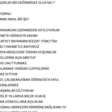
BİLEK BİR DEĞİRMİSAZ OLUR MU ?
AVŞANLI
LMAK NASIL BİR ŞEY
ORKMADAN ÇEKİNMEDEN SÖYLÜYORUM
ZMETE GİRİNCEYE KADAR
HURİYET BAYRAMINI BİZZAT YÖNETTİM
L’İ RAHMETLE ANIYORUZ
RTA MESELESİNİ TEKRAR DÜŞÜNELİM
KİLLERİNE AÇIK MEKTUP
 VE UNUTTURMAZ
CILARIMIZ YENİDEN CÜPPELERİNİ
IZ İSTİYOR
Dİ, ÇALIŞKAN,KİBAR ÖĞRENCİSİ 8 OKUL
AKİMLERİMİZ
BAŞARILAR DİLİYORUM
TELİF YILLARDA NELER OLMUŞ
BA GONDOLLARA AÇILACAK
VŞANLI MERKEZİNİ BİRBİRİNE BAĞLAYAN YO