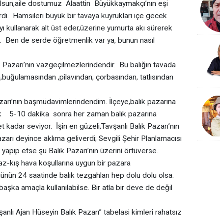
 olsun,aile dostumuz Alaattin Büyükkaymakçı’nın eşi
. Hamsileri büyük bir tavaya kuyrukları içe gecek
yı kullanarak alt üst eder,üzerine yumurta akı sürerek
di. Ben de serde öğretmenlik var ya, bunun nasıl
zarı’nın vazgeçilmezlerindendir. Bu balığın tavada
n,buğulamasından ,pilavından, çorbasından, tatlısından
arı’nın başmüdavimlerindendim. İlçeye,balık pazarına
ok 5-10 dakika sonra her zaman balık pazarına
et kadar seviyor. İşin en güzeli,Tavşanlı Balık Pazarı’nın
zarı deyince aklıma geliverdi; Sevgili Şehir Planlamacısı
apıp etse şu Balık Pazarı’nın üzerini örtüverse.
yaz-kış hava koşullarına uygun bir pazara
nün 24 saatinde balık tezgahları hep dolu dolu olsa.
başka amaçla kullanılabilse. Bir atla bir deve de değil
nlı Ajan Hüseyin Balık Pazarı” tabelasi kimleri rahatsız