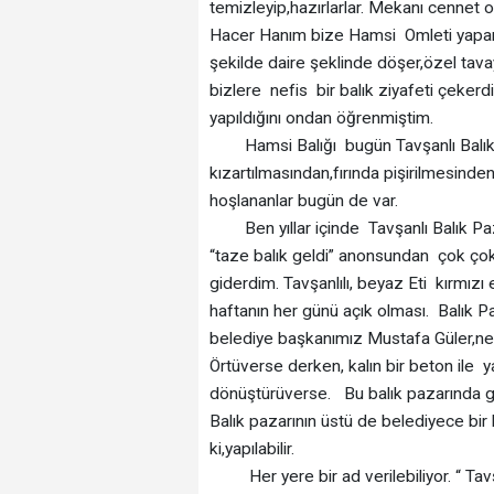
temizleyip,hazırlarlar. Mekanı cennet
Hacer Hanım bize Hamsi Omleti yapardı
şekilde daire şeklinde döşer,özel tava
bizlere nefis bir balık ziyafeti çeker
yapıldığını ondan öğrenmiştim.
Hamsi Balığı bugün Tavşanlı Balık Pa
kızartılmasından,fırında pişirilmesinde
hoşlananlar bugün de var.
Ben yıllar içinde Tavşanlı Balık Paz
“taze balık geldi” anonsundan çok ç
giderdim. Tavşanlılı, beyaz Eti kırmızı 
haftanın her günü açık olması. Balık Pa
belediye başkanımız Mustafa Güler,ne y
Örtüverse derken, kalın bir beton ile 
dönüştürüverse. Bu balık pazarında gü
Balık pazarının üstü de belediyece bir 
ki,yapılabilir.
Her yere bir ad verilebiliyor. “ Tavşa