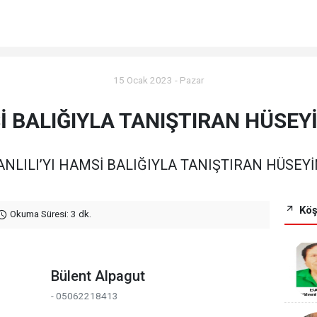
15 Ocak 2023 - Pazar
 BALIĞIYLA TANIŞTIRAN HÜSEY
NLILI’YI HAMSİ BALIĞIYLA TANIŞTIRAN HÜSEY
Köş
Okuma Süresi: 3 dk.
Bülent Alpagut
- 05062218413