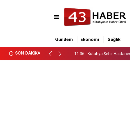
11:36 - Kütahya Şehir Hastane
16:10 - Kütahya İl Emniyet Müd
Gündem
Ekonomi
Sağlık
16:00 - Tavşanlı-Emet karayol
SON DAKİKA
11:36 - Kütahya Şehir Hastane
16:10 - Kütahya İl Emniyet Müd