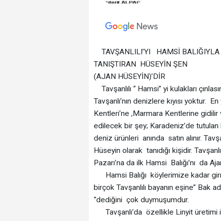
TAVŞANLILI’YI HAMSİ BALIĞIYL
TANIŞTIRAN HÜSEYİN ŞEN
(AJAN HÜSEYİN)’DİR
Tavşanlılı “ Hamsi” yi kulakları çınlası
Tavşanlı’nın denizlere kıyısı yoktur. En
Kentleri’ne ,Marmara Kentlerine gidilir
edilecek bir şey; Karadeniz’de tutulan 
deniz ürünleri anında satın alınır. Tavş
Hüseyin olarak tanıdığı kişidir. Tavşan
Pazarı’na da ilk Hamsi Balığı’nı da Ajan
Hamsi Balığı köylerimize kadar girmi
birçok Tavşanlılı bayanın eşine” Bak a
“dediğini çok duymuşumdur.
Tavşanlı’da özellikle Linyit üretimi i