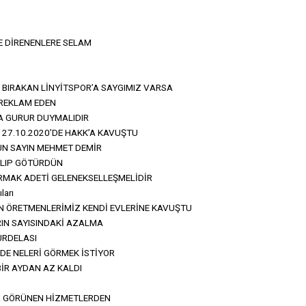
E DİRENENLERE SELAM
BIRAKAN LİNYİTSPOR’A SAYGIMIZ VARSA
 REKLAM EDEN
A GURUR DUYMALIDIR
 27.10.2020’DE HAKK’A KAVUŞTU
UN SAYIN MEHMET DEMİR
 ALIP GÖTÜRDÜN
RMAK ADETİ GELENEKSELLEŞMELİDİR
ları
N ÖRETMENLERİMİZ KENDİ EVLERİNE KAVUŞTU
IN SAYISINDAKİ AZALMA
URDELASI
İNDE NELERİ GÖRMEK İSTİYOR
İR AYDAN AZ KALDI
 GÖRÜNEN HİZMETLERDEN