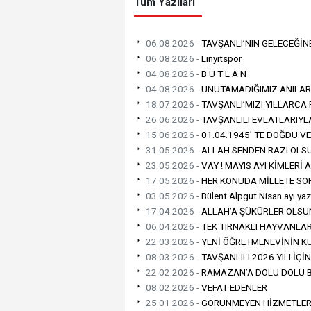
Tüm Yazıları
06.08.2026 -
TAVŞANLI’NIN GELECEĞİN
06.08.2026 -
Linyitspor
04.08.2026 -
B U T L A N
04.08.2026 -
UNUTAMADIĞIMIZ ANILAR 
18.07.2026 -
TAVŞANLI’MIZI YILLARCA
26.06.2026 -
TAVŞANLILI EVLATLARIYL
15.06.2026 -
01.04.1945’ TE DOĞDU VE
31.05.2026 -
ALLAH SENDEN RAZI OLS
23.05.2026 -
VAY ! MAYIS AYI KİMLERİ
17.05.2026 -
HER KONUDA MİLLETE SO
03.05.2026 -
Bülent Alpgut Nisan ayı yazı
17.04.2026 -
ALLAH’A ŞÜKÜRLER OLSU
06.04.2026 -
TEK TIRNAKLI HAYVANLAR
22.03.2026 -
YENİ ÖĞRETMENEVİNİN K
08.03.2026 -
TAVŞANLILI 2026 YILI İÇ
22.02.2026 -
RAMAZAN’A DOLU DOLU B
08.02.2026 -
VEFAT EDENLER
25.01.2026 -
GÖRÜNMEYEN HİZMETLER