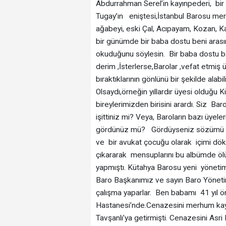
Abdurrahman Serel’in kayınpederi, bi
Tugay’ın eniştesi,İstanbul Barosu me
ağabeyi, eski Çal, Acıpayam, Kozan, K
bir günümde bir baba dostu beni aras
okuduğunu söylesin. Bir baba dostu b
derim ,İsterlerse,Barolar ,vefat etmiş 
bıraktıklarının gönlünü bir şekilde al
Olsaydı,örneğin yıllardır üyesi olduğu
bireylerimizden birisini arardı. Siz Baro
işittiniz mi? Veya, Baroların bazı üyeler
gördünüz mü? Gördüyseniz sözümü geri
ve bir avukat çocuğu olarak içimi dö
çıkararak mensuplarını bu albümde ölü
yapmıştı. Kütahya Barosu yeni yönetim
Baro Başkanımız ve sayın Baro Yönetim
çalışma yaparlar. Ben babamı 41 yıl
Hastanesi’nde.Cenazesini merhum kay
Tavşanlı’ya getirmişti. Cenazesini Asr