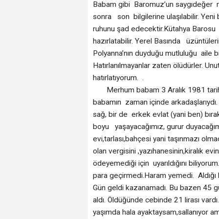
Babam gibi Baromuz’un saygıdeğer mer
sonra son bilgilerine ulaşılabilir. Yen
ruhunu şad edecektir.Kütahya Barosu e
hazırlatabilir. Yerel Basında üzüntülerini
Polyanna’nın duyduğu mutluluğu aile bi
Hatırlanılmayanlar zaten ölüdürler. Unu
hatırlatıyorum. .
Merhum babam 3 Aralık 1981 tarihin
babamın zaman içinde arkadaşlarıydı. B
sağ, bir de erkek evlat (yani ben) bır
boyu yaşayacağımız, gurur duyacağımız
evi,tarlası,bahçesi yani taşınmazı olma
olan vergisini ,yazıhanesinin,kiralık ev
ödeyemediği için uyarıldığını biliyor
para geçirmedi.Haram yemedi. Aldığı b
Gün geldi kazanamadı. Bu bazen 45 gü
aldı. Öldüğünde cebinde 21 lirası var
yaşımda hala ayaktaysam,sallanıyor 