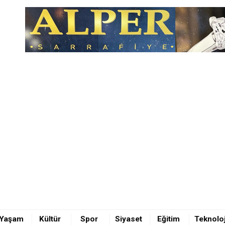
ktı
 korkutan yangın
Yaşam
Kültür
Spor
Siyaset
Eğitim
Teknoloj
IRMIZI ET YİYEBİLELİM