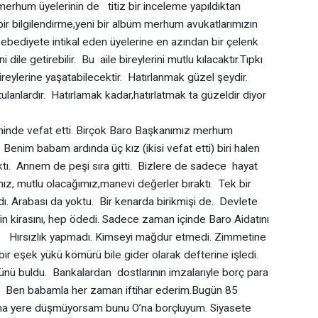
hum üyelerinin de titiz bir inceleme yapıldıktan
i bir bilgilendirme,yeni bir albüm merhum avukatlarımızın
bediyete intikal eden üyelerine en azından bir çelenk
 dile getirebilir. Bu aile bireylerini mutlu kılacaktır.Tıpkı
reylerine yaşatabilecektir. Hatırlanmak güzel şeydir.
tulanlardır. Hatırlamak kadar,hatırlatmak ta güzeldir diyor
de vefat etti. Birçok Baro Başkanımız merhum
enim babam ardında üç kız (ikisi vefat etti) biri halen
aktı. Annem de peşi sıra gitti. Bizlere de sadece hayat
, mutlu olacağımız,manevi değerler bıraktı. Tek bir
dı. Arabası da yoktu. Bir kenarda birikmişi de. Devlete
inin kirasını, hep ödedi. Sadece zaman içinde Baro Aidatını
um. Hırsızlık yapmadı. Kimseyi mağdur etmedi. Zimmetine
ir eşek yükü kömürü bile gider olarak defterine işledi.
nü buldu. Bankalardan dostlarının imzalarıyle borç para
dı. Ben babamla her zaman iftihar ederim.Bugün 85
ama yere düşmüyorsam bunu O’na borçluyum. Siyasete