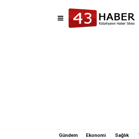
00:03 - Tartışma büyüdü kan a
11:17 - Kütahya’da samanlıkta
Gündem
Ekonomi
Sağlık
11:04 - 40 BİN LİRA OLSUN, K