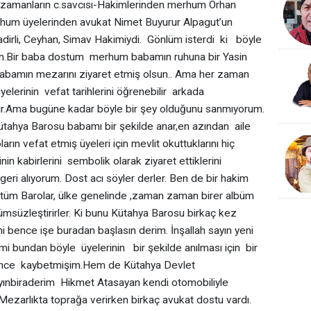
r zamanların c.savcısı-Hakimlerinden merhum Orhan
rhum üyelerinden avukat Nimet Buyurur Alpagut’un
adirli, Ceyhan, Simav Hakimiydi. Gönlüm isterdi ki böyle
ın.Bir baba dostum merhum babamın ruhuna bir Yasin
abamın mezarını ziyaret etmiş olsun.. Ama her zaman
üyelerinin vefat tarihlerini öğrenebilir arkada
abilir.Ama bugüne kadar böyle bir şey olduğunu sanmıyorum.
 Kütahya Barosu babamı bir şekilde anar,en azından aile
ların vefat etmiş üyeleri için mevlit okuttuklarını hiç
inin kabirlerini sembolik olarak ziyaret ettiklerini
 alıyorum. Dost acı söyler derler. Ben de bir hakim
ktüm Barolar, ülke genelinde ,zaman zaman birer albüm
msüzleştirirler. Ki bunu Kütahya Barosu birkaç kez
i bence işe buradan başlasın derim. İnşallah sayın yeni
i bundan böyle üyelerinin bir şekilde anılması için bir
 önce kaybetmişim.Hem de Kütahya Devlet
ınbiraderim Hikmet Atasayan kendi otomobiliyle
i Mezarlıkta toprağa verirken birkaç avukat dostu vardı.