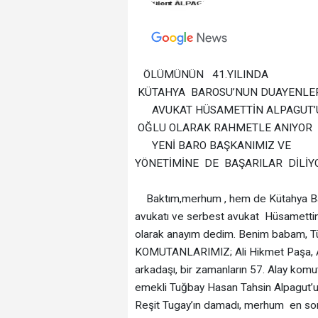
ÖLÜMÜNÜN 41.YILINDA
KÜTAHYA BAROSU’NUN DUAYENLE
AVUKAT HÜSAMETTİN ALPAGUT
OĞLU OLARAK RAHMETLE ANIYOR
YENİ BARO BAŞKANIMIZ VE
YÖNETİMİNE DE BAŞARILAR DİLİ
Baktım,merhum , hem de Kütahya Baro
avukatı ve serbest avukat Hüsamettin 
olarak anayım dedim. Benim babam, Tü
KOMUTANLARIMIZ; Ali Hikmet Paşa, Al
arkadaşı, bir zamanların 57. Alay komu
emekli Tuğbay Hasan Tahsin Alpagut’
Reşit Tugay’ın damadı, merhum en so