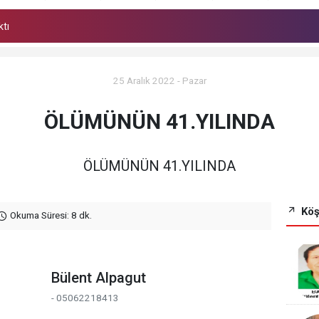
ktı
 korkutan yangın
25 Aralık 2022 - Pazar
ÖLÜMÜNÜN 41.YILINDA
ÖLÜMÜNÜN 41.YILINDA
Köş
Okuma Süresi: 8 dk.
Bülent Alpagut
- 05062218413