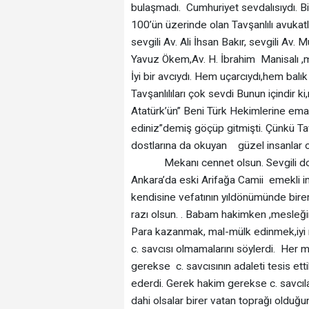
bulaşmadı. Cumhuriyet sevdalısıydı. Bir
100’ün üzerinde olan Tavşanlılı avukatla
sevgili Av. Ali İhsan Bakır, sevgili 
Yavuz Ökem,Av. H. İbrahim Manisalı ,
İyi bir avcıydı. Hem uçarcıydı,hem balık y
Tavşanlılıları çok sevdi Bunun içindir k
Atatürk’ün” Beni Türk Hekimlerine eman
ediniz”demiş göçüp gitmişti. Çünkü Tav
dostlarına da okuyan güzel insanlar ol
Mekanı cennet olsun. Sevgili dostu
Ankara’da eski Arifağa Camii emekli i
kendisine vefatının yıldönümünde birer 
razı olsun. . Babam hakimken ,mesleğin
Para kazanmak, mal-mülk edinmek,iyi m
c. savcısı olmamalarını söylerdi. Her
gerekse c. savcısının adaleti tesis etti
ederdi. Gerek hakim gerekse c. savcıla
dahi olsalar birer vatan toprağı olduğu