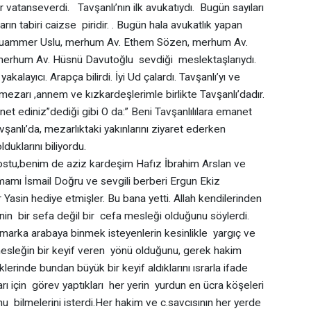
 vatanseverdi. Tavşanlı’nın ilk avukatıydı. Bugün sayıları
rın tabiri caizse piridir. . Bugün hala avukatlık yapan
Av. Muammer Uslu, merhum Av. Ethem Sözen, merhum Av.
merhum Av. Hüsnü Davutoğlu sevdiği meslektaşlarıydı.
akalayıcı. Arapça bilirdi. İyi Ud çalardı. Tavşanlı’yı ve
i,mezarı ,annem ve kızkardeşlerimle birlikte Tavşanlı’dadır.
et ediniz”dediği gibi O da:” Beni Tavşanlılılara emanet
şanlı’da, mezarlıktaki yakınlarını ziyaret ederken
duklarını biliyordu.
,benim de aziz kardeşim Hafız İbrahim Arslan ve
mamı İsmail Doğru ve sevgili berberi Ergun Ekiz
Yasin hediye etmişler. Bu bana yetti. Allah kendilerinden
in bir sefa değil bir cefa mesleği olduğunu söylerdi.
arka arabaya binmek isteyenlerin kesinlikle yargıç ve
 mesleğin bir keyif veren yönü olduğunu, gerek hakim
klerinde bundan büyük bir keyif aldıklarını ısrarla ifade
rı için görev yaptıkları her yerin yurdun en ücra köşeleri
nu bilmelerini isterdi.Her hakim ve c.savcısının her yerde