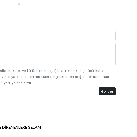
#
edici, hakaret ve küfür içeren, aşağılayıcı, küçük düşürücü, kaba,
 verici ya da benzeri niteliklerde içeriklerden doğan her türlü mali,
 Üye/Üyeler’e aittir.
Gönder
E DİRENENLERE SELAM