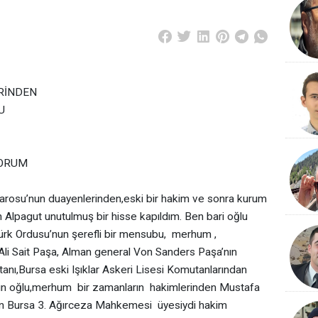
RİNDEN
’U
YORUM
su’nun duayenlerinden,eski bir hakim ve sonra kurum
Alpagut unutulmuş bir hisse kapıldım. Ben bari oğlu
rk Ordusu’nun şerefli bir mensubu, merhum ,
i Sait Paşa, Alman general Von Sanders Paşa’nın
tanı,Bursa eski Işıklar Askeri Lisesi Komutanlarından
un oğlu,merhum bir zamanların hakimlerinden Mustafa
n Bursa 3. Ağırceza Mahkemesi üyesiydi hakim