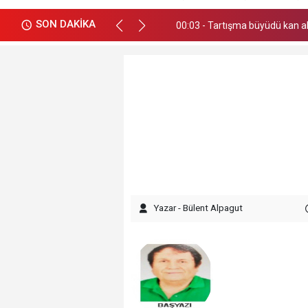
SON DAKİKA
00:03 - Tartışma büyüdü kan a
11:17 - Kütahya’da samanlıkta
Yazar - Bülent Alpagut