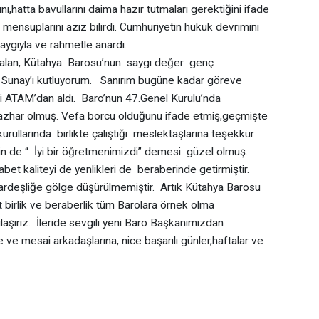
,hatta bavullarını daima hazır tutmaları gerektiğini ifade
ı mensuplarını aziz bilirdi. Cumhuriyetin hukuk devrimini
ygıyla ve rahmetle anardı.
lan, Kütahya Barosu’nun saygı değer genç
y Sunay’ı kutluyorum. Sanırım bugüne kadar göreve
ili ATAM’dan aldı. Baro’nun 47.Genel Kurulu’nda
 mazhar olmuş. Vefa borcu olduğunu ifade etmiş,geçmişte
ullarında birlikte çalıştığı meslektaşlarına teşekkür
çin de “ İyi bir öğretmenimizdi” demesi güzel olmuş.
t kaliteyi de yenlikleri de beraberinde getirmiştir.
Kardeşliğe gölge düşürülmemiştir. Artık Kütahya Barosu
 birlik ve beraberlik tüm Barolara örnek olma
şılaşırız. İleride sevgili yeni Baro Başkanımızdan
 ve mesai arkadaşlarına, nice başarılı günler,haftalar ve