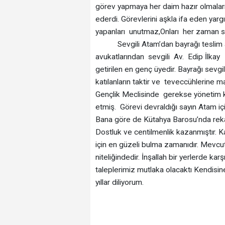
görev yapmaya her daim hazır olmalarını
ederdi. Görevlerini aşkla ifa eden yarg
yapanları unutmaz,Onları her zaman sa
Sevgili Atam’dan bayrağı teslim a
avukatlarından sevgili Av. Edip İlka
getirilen en genç üyedir. Bayrağı sevg
katılanların taktir ve teveccühlerine
Gençlik Meclisinde gerekse yönetim kur
etmiş. Görevi devraldığı sayın Atam i
Bana göre de Kütahya Barosu’nda rekabe
Dostluk ve centilmenlik kazanmıştır. 
için en güzeli bulma zamanıdır. Mevcut
niteliğindedir. İnşallah bir yerlerde kar
taleplerimiz mutlaka olacaktı Kendisine
yıllar diliyorum.