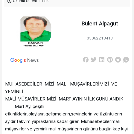
Okuma Süresi: 11 dk.
Bülent Alpagut
05062218413
MUHASEBECİLER İMİZİ MALİ MÜŞAVİRLERİMİZİ VE
YEMİNLİ
MALİ MÜŞAVİRLERİMİZİ MART AYININ İLK GÜNÜ ANDIK
Mart Ayı çeşitli
etkinliklerin,olayların,gelişmelerin,sevinçlerin ve üzüntülerin
ayıdır.Takvim yapraklarına kadar giren Muhasebeciler,mali
müşavirler ve yeminli mali müşavirlerin gününü bugün kaç kişi