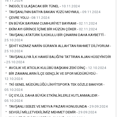
16.11.2024
İNEGÖL’E ULAŞACAK BİR TÜNEL -
10.11.2024
TAVŞANLI’NIN BATIYA BAKAN YÜZÜ MOYMUL -
09.11.2024
ÇEVRE YOLU -
08.11.2024
EN BÜYÜK BAYRAM CUMHURİYET BAYRAMI -
02.11.2024
EKİM AYI GİRİNCE İÇİME BİR HÜZÜN ÇÖKER -
02.11.2024
TAVŞANLI ATATÜRK İLKOKULU BİR ÇINARINI DAHA KAYBETTİ -
25.10.2024
ŞEHİT KIZIMIZ NARİN GÜRAN’A ALLAH’TAN RAHMET DİLİYORUM -
25.10.2024
TAVŞANLILIYA İLK HAMSİ BALIĞI’NI TATTIRAN AJAN HÜSEYİN’DİR
-
25.10.2024
AVCILIK VE ATICILIK KULÜBÜ BAŞKANI ZEKİ DİNÇ -
12.10.2024
BİR ZAMANLARIN İLÇE GENÇLİK VE SPOR MÜDÜRÜYDÜ -
12.10.2024
TKİ GENEL MÜDÜRLÜĞÜ LİNYİTSPOR’A TEK GÖZLE BAKIYOR -
05.10.2024
ÜÇ EYLÜL DAHA BÜYÜK ETKİNLİKLERLE KUTLANMALIDIR -
05.10.2024
TAVŞANLI SEBZE VE MEYVA PAZARI KONUSUNDA -
29.09.2024
SEVGİLİ MİLLETVEKİLİMİZ MEHMET DEMİR -
29.09.2024