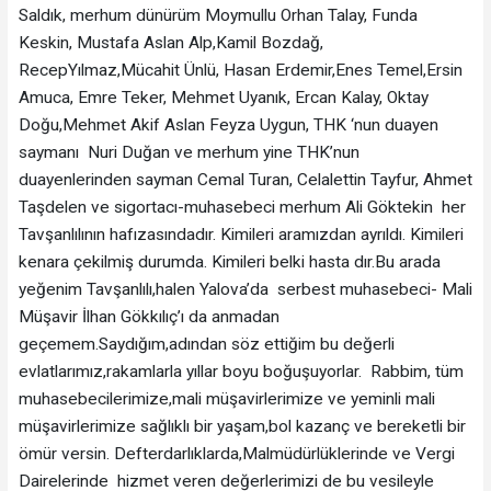
Saldık, merhum dünürüm Moymullu Orhan Talay, Funda
Keskin, Mustafa Aslan Alp,Kamil Bozdağ,
RecepYılmaz,Mücahit Ünlü, Hasan Erdemir,Enes Temel,Ersin
Amuca, Emre Teker, Mehmet Uyanık, Ercan Kalay, Oktay
Doğu,Mehmet Akif Aslan Feyza Uygun, THK ‘nun duayen
saymanı Nuri Duğan ve merhum yine THK’nun
duayenlerinden sayman Cemal Turan, Celalettin Tayfur, Ahmet
Taşdelen ve sigortacı-muhasebeci merhum Ali Göktekin her
Tavşanlılının hafızasındadır. Kimileri aramızdan ayrıldı. Kimileri
kenara çekilmiş durumda. Kimileri belki hasta dır.Bu arada
yeğenim Tavşanlılı,halen Yalova’da serbest muhasebeci- Mali
Müşavir İlhan Gökkılıç’ı da anmadan
geçemem.Saydığım,adından söz ettiğim bu değerli
evlatlarımız,rakamlarla yıllar boyu boğuşuyorlar. Rabbim, tüm
muhasebecilerimize,mali müşavirlerimize ve yeminli mali
müşavirlerimize sağlıklı bir yaşam,bol kazanç ve bereketli bir
ömür versin. Defterdarlıklarda,Malmüdürlüklerinde ve Vergi
Dairelerinde hizmet veren değerlerimizi de bu vesileyle