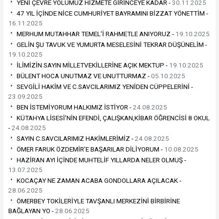
YENİ ÇEVRE YOLUMUZ HİZMETE GİRİNCEYE KADAR -
30.11.2025
47 YIL İÇİNDE NİCE CUMHURİYET BAYRAMINI BİZZAT YÖNETTİM -
16.11.2025
MERHUM MUTAHHAR TEMEL’İ RAHMETLE ANIYORUZ -
19.10.2025
GELİN ŞU TAVUK VE YUMURTA MESELESİNİ TEKRAR DÜŞÜNELİM -
19.10.2025
İLİMİZİN SAYIN MİLLETVEKİLLERİNE AÇIK MEKTUP -
19.10.2025
BÜLENT HOCA UNUTMAZ VE UNUTTURMAZ -
05.10.2025
SEVGİLİ HAKİM VE C.SAVCILARIMIZ YENİDEN CÜPPELERİNİ -
23.09.2025
BEN İSTEMİYORUM HALKIMIZ İSTİYOR -
24.08.2025
KÜTAHYA LİSESİ’NİN EFENDİ, ÇALIŞKAN,KİBAR ÖĞRENCİSİ 8 OKUL
-
24.08.2025
SAYIN C.SAVCILARIMIZ HAKİMLERİMİZ -
24.08.2025
ÖMER FARUK ÖZDEMİR’E BAŞARILAR DİLİYORUM -
10.08.2025
HAZİRAN AYI İÇİNDE MUHTELİF YILLARDA NELER OLMUŞ -
13.07.2025
KOCAÇAY NE ZAMAN ACABA GONDOLLARA AÇILACAK -
28.06.2025
ÖMERBEY TOKİLERİYLE TAVŞANLI MERKEZİNİ BİRBİRİNE
BAĞLAYAN YO -
28.06.2025