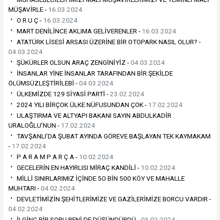
MÜŞAVİRLE -
16.03.2024
O R U Ç -
16.03.2024
MART DENİLİNCE AKLIMA GELİVERENLER -
16.03.2024
ATATÜRK LİSESİ ARSASI ÜZERİNE BİR OTOPARK NASIL OLUR? -
04.03.2024
ŞÜKÜRLER OLSUN ARAÇ ZENGİNİYİZ -
04.03.2024
İNSANLAR YİNE İNSANLAR TARAFINDAN BİR ŞEKİLDE
ÖLÜMSÜZLEŞTİRİLEBİ -
04.03.2024
ÜLKEMİZDE 129 SİYASİ PARTİ -
23.02.2024
2024 YILI BİRÇOK ÜLKE NÜFUSUNDAN ÇOK -
17.02.2024
ULAŞTIRMA VE ALTYAPI BAKANI SAYIN ABDULKADİR
URALOĞLU’NUN -
17.02.2024
TAVŞANLI’DA ŞUBAT AYINDA GÖREVE BAŞLAYAN TEK KAYMAKAM
-
17.02.2024
P A R A M P A R Ç A -
10.02.2024
GECELERİN EN HAYIRLISI MİRAÇ KANDİLİ -
10.02.2024
MİLLİ SINIRLARIMIZ İÇİNDE 5O BİN 500 KÖY VE MAHALLE
MUHTARI -
04.02.2024
DEVLETİMİZİN ŞEHİTLERİMİZE VE GAZİLERİMİZE BORCU VARDIR -
04.02.2024
İLGİNÇ BİR SORU BENİ DE DÜŞÜNDÜRDÜ -
03.02.2024