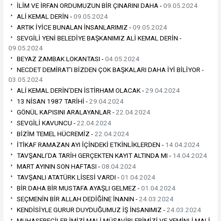
İLİM VE İRFAN ORDUMUZUN BİR ÇINARINI DAHA -
09.05.2024
ALİ KEMAL DERİN -
09.05.2024
ARTIK İYİCE BUNALAN İNSANLARIMIZ -
09.05.2024
SEVGİLİ YENİ BELEDİYE BAŞKANIMIZ ALİ KEMAL DERİN -
09.05.2024
BEYAZ ZAMBAK LOKANTASI -
04.05.2024
NECDET DEMİRAT’I BİZDEN ÇOK BAŞKALARI DAHA İYİ BİLİYOR -
03.05.2024
ALİ KEMAL DERİN’DEN İSTİRHAM OLACAK -
29.04.2024
13 NİSAN 1987 TARİHİ -
29.04.2024
GÖNÜL KAPISINI ARALAYANLAR -
22.04.2024
SEVGİLİ KAVUNCU -
22.04.2024
BİZİM TEMEL HÜCREMİZ -
22.04.2024
İTİKAF RAMAZAN AYI İÇİNDEKİ ETKİNLİKLERDEN -
14.04.2024
TAVŞANLI’DA TARİH GERÇEKTEN KAYIT ALTINDA MI -
14.04.2024
MART AYININ SON HAFTASI -
08.04.2024
TAVŞANLI ATATÜRK LİSESİ VARDI -
01.04.2024
BİR DAHA BİR MUSTAFA AYAŞLI GELMEZ -
01.04.2024
SEÇMENİN BİR ALLAH DEDİĞİNE İNANIN -
24.03.2024
KENDİSİYLE GURUR DUYDUĞUMUZ İŞ İNSANIMIZ -
24.03.2024
MUHASEBECİLER İMİZİ MALİ MÜŞAVİRLERİMİZİ VE YEMİNLİ MALİ