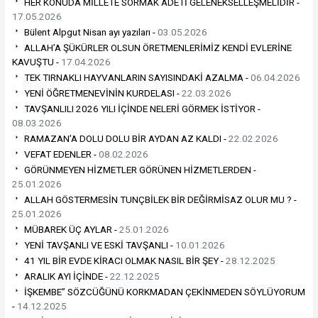
HER KONUDA MİLLETE SORMAK ADETİ GELENEKSELLEŞMELİDİR -
17.05.2026
Bülent Alpgut Nisan ayı yazıları -
03.05.2026
ALLAH’A ŞÜKÜRLER OLSUN ÖRETMENLERİMİZ KENDİ EVLERİNE
KAVUŞTU -
17.04.2026
TEK TIRNAKLI HAYVANLARIN SAYISINDAKİ AZALMA -
06.04.2026
YENİ ÖĞRETMENEVİNİN KURDELASI -
22.03.2026
TAVŞANLILI 2026 YILI İÇİNDE NELERİ GÖRMEK İSTİYOR -
08.03.2026
RAMAZAN’A DOLU DOLU BİR AYDAN AZ KALDI -
22.02.2026
VEFAT EDENLER -
08.02.2026
GÖRÜNMEYEN HİZMETLER GÖRÜNEN HİZMETLERDEN -
25.01.2026
ALLAH GÖSTERMESİN TUNÇBİLEK BİR DEĞİRMİSAZ OLUR MU ? -
25.01.2026
MÜBAREK ÜÇ AYLAR -
25.01.2026
YENİ TAVŞANLI VE ESKİ TAVŞANLI -
10.01.2026
41 YIL BİR EVDE KİRACI OLMAK NASIL BİR ŞEY -
28.12.2025
ARALIK AYI İÇİNDE -
22.12.2025
İŞKEMBE” SÖZCÜĞÜNÜ KORKMADAN ÇEKİNMEDEN SÖYLÜYORUM
-
14.12.2025