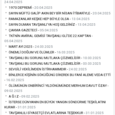
24.04.2025
1970 DEPREMİ -
20.04.2025
SAYIN MÜFTÜ GALİP AKIN BEY BİR NİSAN İTİBARİYLE -
20.04.2025
RAMAZANLAR KEŞKE HEP BÖYLE OLSA -
13.04.2025
SAYIN DUMAN TAVŞANLI’YA HOŞ GELDİNİZ -
13.04.2025
ÇAKMA GAZETECİ -
05.04.2025
TKİ’NİN AMİRAL GEMİSİ TAVŞANLI GLİ’DE 22.KAPTAN -
05.04.2025
MART AYI 2025 -
24.03.2025
ÖNEMLİ DOĞUM VE ÖLÜMLER -
16.03.2025
TAVŞANLI BU SORUNU MUTLAKA ÇÖZMELİDİR -
10.03.2025
TAVŞANLI BU SORUNU MUTLAKA ÇÖZMELİDİR -
03.03.2025
SEVGİLİ VEKİLİMDEN İSTİRHAMIMDIR -
24.02.2025
BİNLERCE KİŞİNİN SÖKÜĞÜNÜ DİKEREK BU FANİ ALEME VEDA ETTİ
-
16.02.2025
ÖLÜMÜNÜN ONBİRİNCİ YILDÖNÜMÜNDE MERHUM DAVUT ÖZAY -
09.02.2025
A Ğ I Z -
09.02.2025
İSTERSE DÜNYANIN EN BÜYÜK YANGIN SÖNDÜRME TEŞKİLATINI
KURAR -
31.01.2025
TAVŞANLILI SİYASETÇİ EVLATLARINA TEŞEKKUR -
31.01.2025