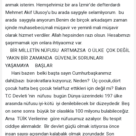
anmak isterim. Hemşehrimiz bir ara İzmir’de defterdardı
Mehmet Akif Ulusoy’u bu arada saygıyle selamlıyorum. bu
arada saygıyla anıyorum.Benim de birçok arkadaşım zaman
içinde muhasebeci,mali müşavir ve yeminli mali müşavir
olarak hizmet verdiler. Allah hepsinden razı olsun. Hesabımızı
şaşırmamak için onlara ihtiyacımız var.
BİR MİLLETİN NÜFUSU ARTMAZSA O ÜLKE ÇOK DEĞİL
YAKIN BİR ZAMANDA GÜVENLİK SORUNLARI
YAŞAMAYA BAŞLAR
Hani bazen belki başta sayın Cumhurbaşkanımız
dahil,bazı bürokratlara kızıyoruz; Neden? Üç çocuk,dört
çocuk hatta beş çocuk telaffuz ettikleri için değil mi? Bakın
T.C Devleti ‘nin nüfusu bugün Dünya üzerindeki 197 ülke
arasında nüfusu iyi-kötü iyi denilebilecek bir düzeydedir. Beş
on sene sonra büyük bir olasılıkla 100 milyonu bulabileceğiz.
Ama TÜİK Verilerine göre nüfusumuz azalıyor. Bu tespit
ciddiye alınmalıdır. Bir devlet güçlü olmak istiyorsa önce
insan sayısı açısından kalabalık olmak zorundadır. Son