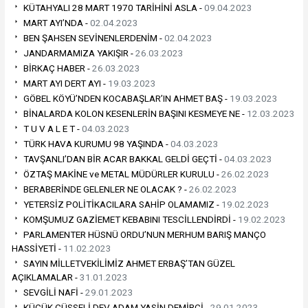
KÜTAHYALI 28 MART 1970 TARİHİNİ ASLA -
09.04.2023
MART AYI’NDA -
02.04.2023
BEN ŞAHSEN SEVİNENLERDENİM -
02.04.2023
JANDARMAMIZA YAKIŞIR -
26.03.2023
BİRKAÇ HABER -
26.03.2023
MART AYI DERT AYI -
19.03.2023
GÖBEL KÖYÜ’NDEN KOCABAŞLAR’IN AHMET BAŞ -
19.03.2023
BİNALARDA KOLON KESENLERİN BAŞINI KESMEYE NE -
12.03.2023
T U V A L E T -
04.03.2023
TÜRK HAVA KURUMU 98 YAŞINDA -
04.03.2023
TAVŞANLI’DAN BİR ACAR BAKKAL GELDİ GEÇTİ -
04.03.2023
ÖZTAŞ MAKİNE ve METAL MÜDÜRLER KURULU -
26.02.2023
BERABERİNDE GELENLER NE OLACAK ? -
26.02.2023
YETERSİZ POLİTİKACILARA SAHİP OLAMAMIZ -
19.02.2023
KOMŞUMUZ GAZİEMET KEBABINI TESCİLLENDİRDİ -
19.02.2023
PARLAMENTER HÜSNÜ ORDU’NUN MERHUM BARIŞ MANÇO
HASSİYETİ -
11.02.2023
SAYIN MİLLETVEKİLİMİZ AHMET ERBAŞ’TAN GÜZEL
AÇIKLAMALAR -
31.01.2023
SEVGİLİ NAFİ -
29.01.2023
KÜÇÜK CÜSSELİ DEV ADAM YASİN DEMİRCİ -
29.01.2023