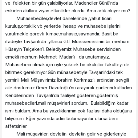
ve felekten bir gün çalabiliyorlar. Madenciler Günü’nda
eskiden akıllara ziyan etkinlikler olurdu. Ama artık oluyor mu?
Muhasebeciler,devlet dairelerinde ,yahut ticari
kuruluş,ortaklık vb yerlerde hesap ve muhasebe işlerini
yürütmekle görevli kimse,muhasip,saymandır. Basit bir
ifadeyle Tavşanlı’da yıllarca GLİ Müessesesi’nin bir merhum
Hüseyin Telçeken’i, Belediyemiz Muhasebe servisinden
emekli merhum Mehmet Madan’ı da unutamayız.
Muhasebeci olmak için öyle yüksek bir okulu,bir fakülteyi de
bitirmek gerekmiyor.Gün münasebetiyle Tavşanlı’daki tek
yeminli Mali Müşavirimiz İbrahim Korkmaz’ı, ardından sevgili
aile dostumuz Ömer Davutoğlu’nu arayarak günlerini kutladım.
Kendilerinden Tavşanlı’da faaliyet gösteren,göstermiş
muhasebecileri,mali müşavirleri sordum. Bulabildiğim kadar
ismi buldum. Ama bu yazdıklarımın çok fazlası daha olduğunu
biliyorum. Eğer yazımda adını bulamayanlar olursa beni
affetsinler.
Mali müşavirler; devletin devletin gelir ve giderleriyle