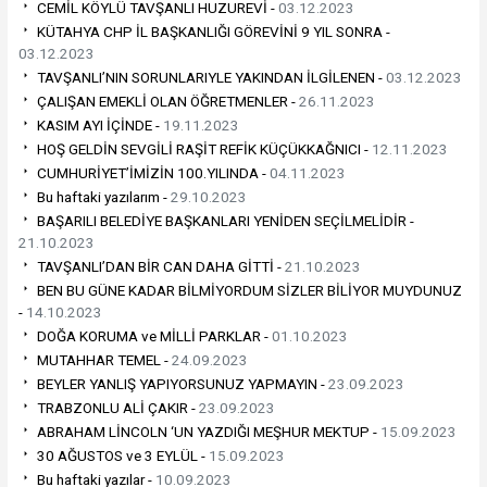
CEMİL KÖYLÜ TAVŞANLI HUZUREVİ -
03.12.2023
KÜTAHYA CHP İL BAŞKANLIĞI GÖREVİNİ 9 YIL SONRA -
03.12.2023
TAVŞANLI’NIN SORUNLARIYLE YAKINDAN İLGİLENEN -
03.12.2023
ÇALIŞAN EMEKLİ OLAN ÖĞRETMENLER -
26.11.2023
KASIM AYI İÇİNDE -
19.11.2023
HOŞ GELDİN SEVGİLİ RAŞİT REFİK KÜÇÜKKAĞNICI -
12.11.2023
CUMHURİYET’İMİZİN 100.YILINDA -
04.11.2023
Bu haftaki yazılarım -
29.10.2023
BAŞARILI BELEDİYE BAŞKANLARI YENİDEN SEÇİLMELİDİR -
21.10.2023
TAVŞANLI’DAN BİR CAN DAHA GİTTİ -
21.10.2023
BEN BU GÜNE KADAR BİLMİYORDUM SİZLER BİLİYOR MUYDUNUZ
-
14.10.2023
DOĞA KORUMA ve MİLLİ PARKLAR -
01.10.2023
MUTAHHAR TEMEL -
24.09.2023
BEYLER YANLIŞ YAPIYORSUNUZ YAPMAYIN -
23.09.2023
TRABZONLU ALİ ÇAKIR -
23.09.2023
ABRAHAM LİNCOLN ‘UN YAZDIĞI MEŞHUR MEKTUP -
15.09.2023
30 AĞUSTOS ve 3 EYLÜL -
15.09.2023
Bu haftaki yazılar -
10.09.2023