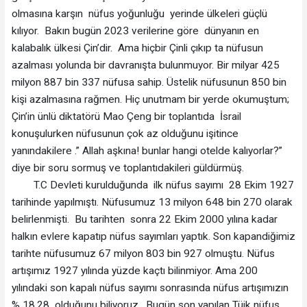
olmasına karşın nüfus yoğunluğu yerinde ülkeleri güçlü
kılıyor. Bakın bugün 2023 verilerine göre dünyanın en
kalabalık ülkesi Çin’dir. Ama hiçbir Çinli çıkıp ta nüfusun
azalması yolunda bir davranışta bulunmuyor. Bir milyar 425
milyon 887 bin 337 nüfusa sahip. Üstelik nüfusunun 850 bin
kişi azalmasına rağmen. Hiç unutmam bir yerde okumuştum;
Çin’in ünlü diktatörü Mao Çeng bir toplantıda İsrail
konuşulurken nüfusunun çok az olduğunu işitince
yanındakilere .” Allah aşkına! bunlar hangi otelde kalıyorlar?”
diye bir soru sormuş ve toplantıdakileri güldürmüş.
T.C Devleti kurulduğunda ilk nüfus sayımı 28 Ekim 1927
tarihinde yapılmıştı. Nüfusumuz 13 milyon 648 bin 270 olarak
belirlenmişti. Bu tarihten sonra 22 Ekim 2000 yılına kadar
halkın evlere kapatıp nüfus sayımları yaptık. Son kapandiğimiz
tarihte nüfusumuz 67 milyon 803 bin 927 olmuştu. Nüfus
artışımız 1927 yılında yüzde kaçtı bilinmiyor. Ama 200
yılındaki son kapalı nüfus sayımı sonrasında nüfus artışımızın
% 18.28 olduğunu biliyoruz. Bugün son yapılan Tüik nüfus