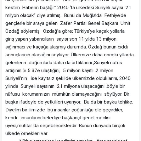
kestim. Haberin başlığı:” 2040 ‘ta ülkedeki Suriyeli sayısı 21
milyon olacak” diye atılmış. Bunu da Muğla’da Fethiye’de
gençlerle bir araya gelen Zafer Partisi Genel Başkanı Ümit
Özdağ söylemiş. Özdağ’a göre; Türkiye’ye kaçak yollarla
giriş yapan yabancıların sayısı son 11 yılda 13 milyon
sığınmacı ve kaçağa ulaşmış durumda. Özdağ bunun ciddi
sonuçlarının olacağını söylüyor. Ülkemize daha önceki yıllarda
gelenlerin doğumlarla daha da arttıklarını ,Suriyeli nüfus
artışının % 5.37e ulaştığını, 5 milyon kayıtlı ,2 milyon
Suriyeli’nin ise kayıtsız şekilde ülkemizde olduklarını, 2040
yılında Suriyeli sayısının 21 milyona ulaşacağını ,böyle bir
nüfusu korumamızın mümkün olamayacağını söylüyor. Bir
başka ifadeyle de yetkilileri uyarıyor. Bu da bir başka tehlike.
Diyelim bir ilimizde bu insanlar çoğunluğu ele geçirdiler;
kendi insanlarını belediye başkanı,il genel meclisi
üyesi,muhtar da seçebileceklerdir. Bunun dünyada birçok
ülkede örnekleri var.