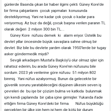
günlerde Basında çıkan bir haber ilgimi çekti. Güney Kore’de
bir firma çalışanlarını çocuk yapmaları konusunda
destekliyormuş. Yani ne kadar çok çocuk o kadar para
veriyormuş. Az buz da değil, çocuk başına verilen paranın TL
olarak değeri 2 milyon 300 bin TL….
Güney Kore nüfusu demek ki alarm eriyor. Üstelik bu
devlet yıllar öncesinde büyük savaşlara sahne olmuş bir
devlet. Biz bile bu devlete yardım olarak 1950’lerde bir tugay
asker göndermedik miydi?
Sevgili arkadaşım Mustafa Başköy’ü olur olmaz işler için
rahatsız ederim, bu arada Güney Kore’nin nüfusunu bile
sordum. 2023 yılı verilerine göre nüfusu 51 milyon 802
binmiş. Yani nüfus azalıyormuş. Bunun da gelecekte bir
güvenlik sorunu yaratabileceğini düşünen ülkesini seven iş
çevreleri de bu işe bir çözüm bulma ve katkıda bulunmak
için kendi çaplarında bir çaba içine girmişler. Yukarıda ifade
ettiğim firma Güney Kore’deki bir firma. Nüfus büyüklüğü
gerçekten bir ülke için hem iyi hem de kötü bir durum