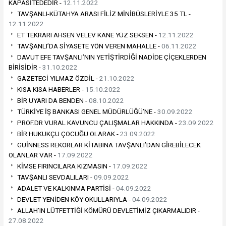
KAPASİTEDEDİR -
12.11.2022
TAVŞANLI-KÜTAHYA ARASI FİLİZ MİNİBÜSLERİYLE 35 TL -
12.11.2022
ET TEKRARI AHSEN VELEV KANE YÜZ SEKSEN -
12.11.2022
TAVŞANLI’DA SİYASETE YÖN VEREN MAHALLE -
06.11.2022
DAVUT EFE TAVŞANLI’NIN YETİŞTİRDİĞİ NADİDE ÇİÇEKLERDEN
BİRİSİDİR -
31.10.2022
GAZETECİ YILMAZ ÖZDİL -
21.10.2022
KISA KISA HABERLER -
15.10.2022
BİR UYARI DA BENDEN -
08.10.2022
TÜRKİYE İŞ BANKASI GENEL MÜDÜRLÜĞÜ’NE -
30.09.2022
PROF.DR VURAL KAVUNCU ÇALIŞMALAR HAKKINDA -
23.09.2022
BİR HUKUKÇU ÇOCUĞU OLARAK -
23.09.2022
GUİNNESS REKORLAR KİTABINA TAVŞANLI’DAN GİREBİLECEK
OLANLAR VAR -
17.09.2022
KİMSE FIRINCILARA KIZMASIN -
17.09.2022
TAVŞANLI SEVDALILARI -
09.09.2022
ADALET VE KALKINMA PARTİSİ -
04.09.2022
DEVLET YENİDEN KÖY OKULLARIYLA -
04.09.2022
ALLAH’IN LÜTFETTİĞİ KÖMÜRÜ DEVLETİMİZ ÇIKARMALIDIR -
27.08.2022