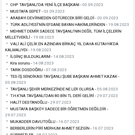
CHP TAVŞANLI’DA YENİ İLÇE BAŞKANI -
03.09.2023
MUSTAFA SEPET -
03.09.2023
ARABAYI DEVİRMEDEN GÖTÜRECEK BİRİ GELDİ -
03.09.2023
TÜRK ADLİYESİ’NİN EFSANE BAYAN HAKİMLERİNDEN -
19.08.2023
MEHMET DEMİR SADECE TAVŞANLI’NIN DEĞİL TÜM İLÇELERİN
MİLLETVEKİLİ -
19.08.2023
VALİ ALİ ÇELİK EN AZINDAN BİRKAÇ YIL DAHA KÜTAHYA’DA
KALMALIYDI -
19.08.2023
İLGİNÇ BULDUKLARIM -
14.08.2023
Kira sorunu -
14.08.2023
TARIK DOSDOĞRU -
07.08.2023
TES-İŞ SENDİKASI TAVŞANLI ŞUBE BAŞKANI AHMET KAZAK -
05.08.2023
TAVŞANLI ŞEHİR MERKEZİNDE NE LER OLURSA -
05.08.2023
T.H.K’NA TAVŞANLI’DAN 80 BİN TL DERİ GELİRİ -
29.07.2023
HALİT DESTANOĞLU -
29.07.2023
MUSTAFA BAŞKÖY SADECE BİR ÖĞRETMEN DEĞİLDİR -
29.07.2023
MUKADDER DAVUTOĞLU -
16.07.2023
BERBERLERİN PİRİ MERHUM AHMET SEZGİN -
16.07.2023
SÜRPRİZLER -
08.07.2023