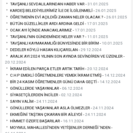
TAVŞANLI SEVDALILARINDAN HABER VAR -
31.01.2025
KARDEŞ BELEDİYELERİMİZ İLE DE İLGİLENMELİ -
26.01.2025
ÖĞRETMENİN EVİ AÇILDIĞI ZAMAN NELER OLACAK ? -
26.01.2025
BÜTÜN GÜZELLİKLER ARDI ARDINA GELDİ -
17.01.2025
OCAK AYI İÇİNDE ANACAKLARIMIZ -
17.01.2025
TAVŞANLI’NIN GÜNDEMİNDE NELER VAR ? -
11.01.2025
TAVŞANLI KAYMAKAMLIĞI BÜNYESİNDE BİR BİRİM -
10.01.2025
DEDELER KÖYLÜ HASAN KILIÇARSLAN -
29.12.2024
ARALIK AYI 2024 YILININ SON AYINDA SEVİNDİREN VE ÜZENLER -
20.12.2024
İKRAM EDİLEN PARÇA ETLER ARTIK TARİH -
20.12.2024
C.H.P EMEKLİ ÖĞRETMENLERE YEMEK İKRAM ETMİŞ -
14.12.2024
BİR 24 KASIM ÖĞRETMENLER GÜNÜ DAHA GEÇTİ -
14.12.2024
GÖNÜLLERDE YAŞAYANLAR -
06.12.2024
SİYASETÇİLERDEN İNCİLER -
02.12.2024
SAYIN VALİM -
24.11.2024
GÖNÜLLERDE YAŞAYANLAR ASLA ÖLMEZLER -
24.11.2024
EKMEĞİNİ TAŞTAN ÇIKARAN BİR AİLEYDİ -
24.11.2024
HİMMET ÖZER’E BAŞARILAR -
16.11.2024
MOYMUL MAHALLESİ’NDEN YETİŞENLER DERNEĞİ 'NDEN -