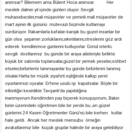
anımsar? Bilemem ama Bülent Hoca anımsar. Her
meslek dalının yıl içinde günleri oluyor. Sevgili
muhasebeciler,mali müşavirler ve yeminli mali müşavirler de
mart ayının ilk gününü mütevazi biçimde kutlamayı
sürdürüyor. Rakamlarla kafaları karışık bu güzel insanlar bir
gün olsa yaşamın zorluklarını,sıkıntılarını,streslerini göz ardı
ederek kendilerince günlerini kutluyorlar. Gönül isterki;
sevgili dostlarımız bu günde bir araya aileleriyle birlikte
büyük bir salonda toplansalar,güzel bir yemek yeseler,sohbet
etseler,birbirlerini tanımayanlar bu günde birbirlerini tanımış
olsalar.Hatta bir müzik ziyafeti eşliğinde kalkıp yerel
oyunlarımızı oysalar. Erfene usulü işi kapatsalar. Böyle bir
etkinliğin kesinlikle Tavşanlı’da yapıldığına
inanmıyorum.Kendimden pay biçerek konuşuyorum, Bakın
binin üzerindeki öğretmen bile bir yerde bu ,en güzel
günlerini 24 Kasım Öğretmenler Günü’nü bile kerhen kutlar
hale geldi. Ancak her meslek mensubu örneğin
avukatlarımız bile küçük gruplar halinde bir araya gelebiliyor