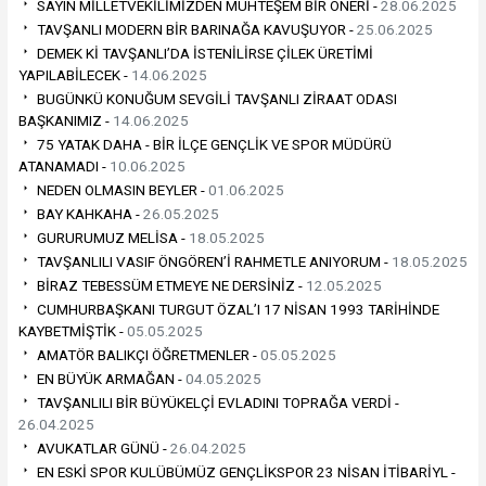
SAYIN MİLLETVEKİLİMİZDEN MUHTEŞEM BİR ÖNERİ -
28.06.2025
TAVŞANLI MODERN BİR BARINAĞA KAVUŞUYOR -
25.06.2025
DEMEK Kİ TAVŞANLI’DA İSTENİLİRSE ÇİLEK ÜRETİMİ
YAPILABİLECEK -
14.06.2025
BUGÜNKÜ KONUĞUM SEVGİLİ TAVŞANLI ZİRAAT ODASI
BAŞKANIMIZ -
14.06.2025
75 YATAK DAHA - BİR İLÇE GENÇLİK VE SPOR MÜDÜRÜ
ATANAMADI -
10.06.2025
NEDEN OLMASIN BEYLER -
01.06.2025
BAY KAHKAHA -
26.05.2025
GURURUMUZ MELİSA -
18.05.2025
TAVŞANLILI VASIF ÖNGÖREN’İ RAHMETLE ANIYORUM -
18.05.2025
BİRAZ TEBESSÜM ETMEYE NE DERSİNİZ -
12.05.2025
CUMHURBAŞKANI TURGUT ÖZAL’I 17 NİSAN 1993 TARİHİNDE
KAYBETMİŞTİK -
05.05.2025
AMATÖR BALIKÇI ÖĞRETMENLER -
05.05.2025
EN BÜYÜK ARMAĞAN -
04.05.2025
TAVŞANLILI BİR BÜYÜKELÇİ EVLADINI TOPRAĞA VERDİ -
26.04.2025
AVUKATLAR GÜNÜ -
26.04.2025
EN ESKİ SPOR KULÜBÜMÜZ GENÇLİKSPOR 23 NİSAN İTİBARİYL -