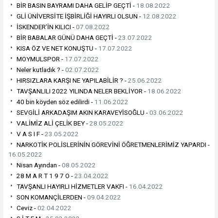
BİR BASIN BAYRAMI DAHA GELİP GEÇTİ -
18.08.2022
GLİ ÜNİVERSİTE İŞBİRLİĞİ HAYIRLI OLSUN -
12.08.2022
İSKENDER’İN KILICI -
07.08.2022
BİR BABALAR GÜNÜ DAHA GEÇTİ -
23.07.2022
KISA ÖZ VE NET KONUŞTU -
17.07.2022
MOYMULSPOR -
17.07.2022
Neler kutladık ? -
02.07.2022
HIRSIZLARA KARŞI NE YAPILABİLİR ? -
25.06.2022
TAVŞANLILI 2022 YILINDA NELER BEKLİYOR -
18.06.2022
40 bin köyden söz edilirdi -
11.06.2022
SEVGİLİ ARKADAŞIM AKIN KARAVEYİSOĞLU -
03.06.2022
VALİMİZ ALİ ÇELİK BEY -
28.05.2022
V A S I F -
23.05.2022
NARKOTİK POLİSLERİNİN GÖREVİNİ ÖĞRETMENLERİMİZ YAPARDI -
16.05.2022
Nisan Ayından -
08.05.2022
28 M A R T 1 9 7 O -
23.04.2022
TAVŞANLI HAYIRLI HİZMETLER VAKFI -
16.04.2022
SON KOMANÇİLERDEN -
09.04.2022
Ceviz -
02.04.2022