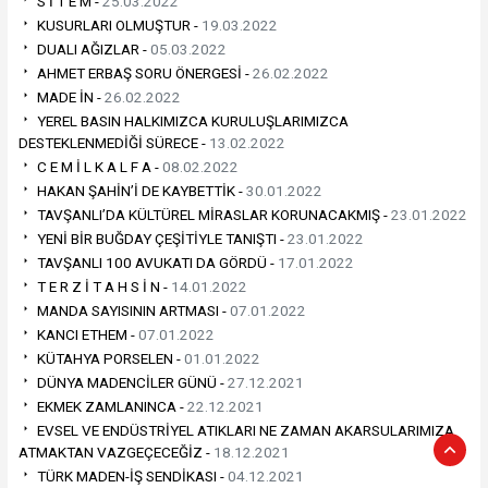
S İ T E M -
25.03.2022
KUSURLARI OLMUŞTUR -
19.03.2022
DUALI AĞIZLAR -
05.03.2022
AHMET ERBAŞ SORU ÖNERGESİ -
26.02.2022
MADE İN -
26.02.2022
YEREL BASIN HALKIMIZCA KURULUŞLARIMIZCA
DESTEKLENMEDİĞİ SÜRECE -
13.02.2022
C E M İ L K A L F A -
08.02.2022
HAKAN ŞAHİN’İ DE KAYBETTİK -
30.01.2022
TAVŞANLI’DA KÜLTÜREL MİRASLAR KORUNACAKMIŞ -
23.01.2022
YENİ BİR BUĞDAY ÇEŞİTİYLE TANIŞTI -
23.01.2022
TAVŞANLI 100 AVUKATI DA GÖRDÜ -
17.01.2022
T E R Z İ T A H S İ N -
14.01.2022
MANDA SAYISININ ARTMASI -
07.01.2022
KANCI ETHEM -
07.01.2022
KÜTAHYA PORSELEN -
01.01.2022
DÜNYA MADENCİLER GÜNÜ -
27.12.2021
EKMEK ZAMLANINCA -
22.12.2021
EVSEL VE ENDÜSTRİYEL ATIKLARI NE ZAMAN AKARSULARIMIZA
ATMAKTAN VAZGEÇECEĞİZ -
18.12.2021
TÜRK MADEN-İŞ SENDİKASI -
04.12.2021