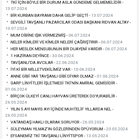
TKİ İÇİN BÖYLE BİR DURUM ASLA GÜNDEME GELMEMELİDİR -
13.07.2024
BİR KURBAN BAYRAMI DAHA GELİP GEÇTİ -
13.07.2024
SEVGİLİ TAVŞANLI PAZARCILAR ODASI BAŞKANI RIDVAN ALTAY -
13.07.2024
MUM DİBİNE IŞIK VERMEZMİŞ -
06.07.2024
NELER KİMLERİ VE KİMLER NELERİ ÇAĞRIŞTIRIR -
06.07.2024
HER MESLEK MENSUBUNUN BİR DUAYENİ VARDIR -
06.07.2024
1 HAZİRAN DEYİNCE -
30.06.2024
TAVŞANLI’DA AVCILAR -
22.06.2024
İYİ Kİ BİR MİLLETVEKİLİMİZ VAR -
10.06.2024
ANNE GİBİ YAR TAVŞANLI GİBİ DİYAR OLMAZ -
01.06.2024
GARP LİNYİTLERİ İŞLETMESİ TKİ’NİN AMİRAL GEMİSİDİR -
01.06.2024
BİRÇOK ÜLKEYİ CANLI HAYVAN ÜRETEREK DOYURABİLİR -
26.05.2024
YILIN 5.AYI MAYIS AYI İÇİNDE MUHTELİF YILLARDA NEL -
26.05.2024
VATANDAŞ HAKLI OLARAK SORUYOR -
26.05.2024
SÜLEYMAN YILMAZ’IN GÖZLERİNDEN ÖPÜYORUM -
20.05.2024
EFSANEMİZ TKİ TAVŞANLI LİNYİTSPOR -
13.05.2024