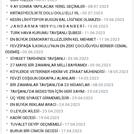
9 AY SONRA YAPILACAK YEREL SEÇİMLER -
08.07.2023
KIRTASİYECİLİKTE DOLU DOLU ELLİ YIL -
03.07.2023
KESİN LİNYİTSPOR BUGÜN BAL LİGİ’NDE OLMAZDI -
19.06.2023
J A N D A R M A 1839 Y I L I N D A N B E R İ -
19.06.2023
TÜRK HAVA KURUMU TAVŞANLI ŞUBESİ -
11.06.2023
EN BÜYÜK DEMOKRAT ELLEZLERİN KEL MEHMET -
11.06.2023
FEVZİPAŞA İLKOKULU’NUN EN ZEKİ ÇOCUĞUYDU BERBER CEMAL
ÖDEMİŞ -
03.06.2023
SİYASET TARİHİNDE TAVŞANLI -
03.06.2023
27 MAYIS BİR ZAMANLAR MİLLİ BAYRAMDI -
03.06.2023
KÖYLERDE VETERİNER HEKİM VE ZİRAAT MÜHENDİSİ -
18.05.2023
FEVZİ COŞGUN DEKAPAJ ALANLARI -
14.05.2023
BİR ZAMANLAR TAVŞANLI’DA 23 NİSAN’LAR -
08.05.2023
TAVŞANLI’DA BEDESTEN İÇİN GERİ SAYIM -
29.04.2023
ÜÇ YERE SİYASET GİRMEMELİDİR -
29.04.2023
EN BÜYÜK REKLAM ARACI -
24.04.2023
O LEYLEK AİLESİ -
23.04.2023
KADİR GECESİ -
19.04.2023
TUVALET DEYİP GEÇMEMELİ -
17.04.2023
BURUK BİR CİMCİK GECESİ -
17.04.2023