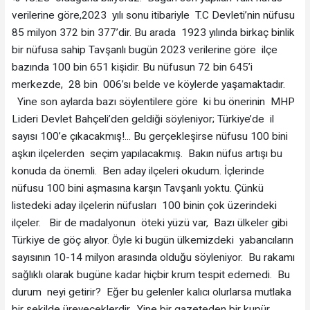
verilerine göre,2023 yılı sonu itibariyle T.C Devleti’nin nüfusu
85 milyon 372 bin 377’dir. Bu arada 1923 yılında birkaç binlik
bir nüfusa sahip Tavşanlı bugün 2023 verilerine göre ilçe
bazında 100 bin 651 kişidir. Bu nüfusun 72 bin 645’i
merkezde, 28 bin 006’sı belde ve köylerde yaşamaktadır.
Yine son aylarda bazı söylentilere göre ki bu önerinin MHP
Lideri Devlet Bahçeli’den geldiği söyleniyor; Türkiye’de il
sayısı 100’e çıkacakmış!... Bu gerçekleşirse nüfusu 100 bini
aşkın ilçelerden seçim yapılacakmış. Bakın nüfus artışı bu
konuda da önemli. Ben aday ilçeleri okudum. İçlerinde
nüfusu 100 bini aşmasına karşın Tavşanlı yoktu. Çünkü
listedeki aday ilçelerin nüfusları 100 binin çok üzerindeki
ilçeler. Bir de madalyonun öteki yüzü var, Bazı ülkeler gibi
Türkiye de göç alıyor. Öyle ki bugün ülkemizdeki yabancıların
sayısının 10-14 milyon arasında olduğu söyleniyor. Bu rakamı
sağlıklı olarak bugüne kadar hiçbir krum tespit edemedi. Bu
durum neyi getirir? Eğer bu gelenler kalıcı olurlarsa mutlaka
bir şekilde üreyeceklerdir. Yine bir gazeteden bir kupür