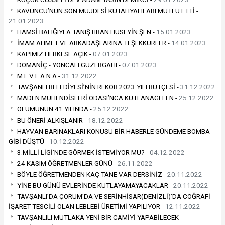
KAVUNCU’NUN SON MÜJDESİ KÜTAHYALILARI MUTLU ETTİ -
21.01.2023
HAMSİ BALIĞIYLA TANIŞTIRAN HÜSEYİN ŞEN -
15.01.2023
İMAM AHMET VE ARKADAŞLARINA TEŞEKKÜRLER -
14.01.2023
KAPIMIZ HERKESE AÇIK -
07.01.2023
DOMANİÇ - YONCALI GÜZERGAHI -
07.01.2023
M E V L A N A -
31.12.2022
TAVŞANLI BELEDİYESİ’NİN REKOR 2023 YILI BÜTÇESİ -
31.12.2022
MADEN MÜHENDİSLERİ ODASI’NCA KUTLANAGELEN -
25.12.2022
ÖLÜMÜNÜN 41.YILINDA -
25.12.2022
BU ÖNERİ ALKIŞLANIR -
18.12.2022
HAYVAN BARINAKLARI KONUSU BİR HABERLE GÜNDEME BOMBA
GİBİ DÜŞTÜ -
10.12.2022
3.MİLLİ LİGİ’NDE GÖRMEK İSTEMİYOR MU? -
04.12.2022
24 KASIM ÖĞRETMENLER GÜNÜ -
26.11.2022
BÖYLE ÖĞRETMENDEN KAÇ TANE VAR DERSİNİZ -
20.11.2022
YİNE BU GÜNÜ EVLERİNDE KUTLAYAMAYACAKLAR -
20.11.2022
TAVŞANLI’DA ÇORUM’DA VE SERİNHİSAR(DENİZLİ)’DA COĞRAFİ
İŞARET TESCİLİ OLAN LEBLEBİ ÜRETİMİ YAPILIYOR -
12.11.2022
TAVŞANLILI MUTLAKA YENİ BİR CAMİYİ YAPABİLECEK