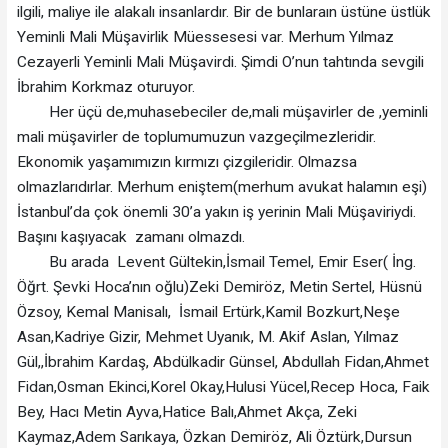
ilgili, maliye ile alakalı insanlardır. Bir de bunlaraın üstüne üstlük
Yeminli Mali Müşavirlik Müessesesi var. Merhum Yılmaz
Cezayerli Yeminli Mali Müşavirdi. Şimdi O’nun tahtında sevgili
İbrahim Korkmaz oturuyor.
Her üçü de,muhasebeciler de,mali müşavirler de ,yeminli
mali müşavirler de toplumumuzun vazgeçilmezleridir.
Ekonomik yaşamımızın kırmızı çizgileridir. Olmazsa
olmazlarıdırlar. Merhum eniştem(merhum avukat halamın eşi)
İstanbul’da çok önemli 30’a yakın iş yerinin Mali Müşaviriydi.
Başını kaşıyacak zamanı olmazdı.
Bu arada Levent Gültekin,İsmail Temel, Emir Eser( İng.
Öğrt. Şevki Hoca’nın oğlu)Zeki Demiröz, Metin Sertel, Hüsnü
Özsoy, Kemal Manisalı, İsmail Ertürk,Kamil Bozkurt,Neşe
Asan,Kadriye Gizir, Mehmet Uyanık, M. Akif Aslan, Yılmaz
Gül,,İbrahim Kardaş, Abdülkadir Günsel, Abdullah Fidan,Ahmet
Fidan,Osman Ekinci,Korel Okay,Hulusi Yücel,Recep Hoca, Faik
Bey, Hacı Metin Ayva,Hatice Balı,Ahmet Akça, Zeki
Kaymaz,Adem Sarıkaya, Özkan Demiröz, Ali Öztürk,Dursun