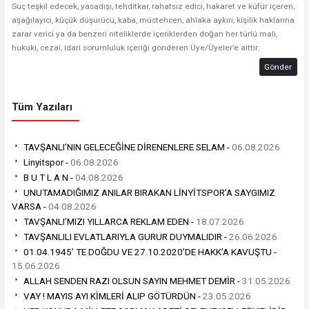
Suç teşkil edecek, yasadışı, tehditkar, rahatsız edici, hakaret ve küfür içeren,
aşağılayıcı, küçük düşürücü, kaba, müstehcen, ahlaka aykırı, kişilik haklarına
zarar verici ya da benzeri niteliklerde içeriklerden doğan her türlü mali,
hukuki, cezai, idari sorumluluk içeriği gönderen Üye/Üyeler’e aittir.
Gönder
Tüm Yazıları
TAVŞANLI’NIN GELECEĞİNE DİRENENLERE SELAM -
06.08.2026
Linyitspor -
06.08.2026
B U T L A N -
04.08.2026
UNUTAMADIĞIMIZ ANILAR BIRAKAN LİNYİTSPOR’A SAYGIMIZ
VARSA -
04.08.2026
TAVŞANLI’MIZI YILLARCA REKLAM EDEN -
18.07.2026
TAVŞANLILI EVLATLARIYLA GURUR DUYMALIDIR -
26.06.2026
01.04.1945’ TE DOĞDU VE 27.10.2020’DE HAKK’A KAVUŞTU -
15.06.2026
ALLAH SENDEN RAZI OLSUN SAYIN MEHMET DEMİR -
31.05.2026
VAY ! MAYIS AYI KİMLERİ ALIP GÖTÜRDÜN -
23.05.2026