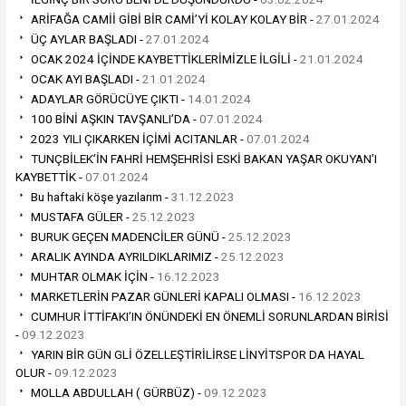
ARİFAĞA CAMİİ GİBİ BİR CAMİ’Yİ KOLAY KOLAY BİR -
27.01.2024
ÜÇ AYLAR BAŞLADI -
27.01.2024
OCAK 2024 İÇİNDE KAYBETTİKLERİMİZLE İLGİLİ -
21.01.2024
OCAK AYI BAŞLADI -
21.01.2024
ADAYLAR GÖRÜCÜYE ÇIKTI -
14.01.2024
100 BİNİ AŞKIN TAVŞANLI’DA -
07.01.2024
2023 YILI ÇIKARKEN İÇİMİ ACITANLAR -
07.01.2024
TUNÇBİLEK’İN FAHRİ HEMŞEHRİSİ ESKİ BAKAN YAŞAR OKUYAN’I
KAYBETTİK -
07.01.2024
Bu haftaki köşe yazılarım -
31.12.2023
MUSTAFA GÜLER -
25.12.2023
BURUK GEÇEN MADENCİLER GÜNÜ -
25.12.2023
ARALIK AYINDA AYRILDIKLARIMIZ -
25.12.2023
MUHTAR OLMAK İÇİN -
16.12.2023
MARKETLERİN PAZAR GÜNLERİ KAPALI OLMASI -
16.12.2023
CUMHUR İTTİFAKI’IN ÖNÜNDEKİ EN ÖNEMLİ SORUNLARDAN BİRİSİ
-
09.12.2023
YARIN BİR GÜN GLİ ÖZELLEŞTİRİLİRSE LİNYİTSPOR DA HAYAL
OLUR -
09.12.2023
MOLLA ABDULLAH ( GÜRBÜZ) -
09.12.2023