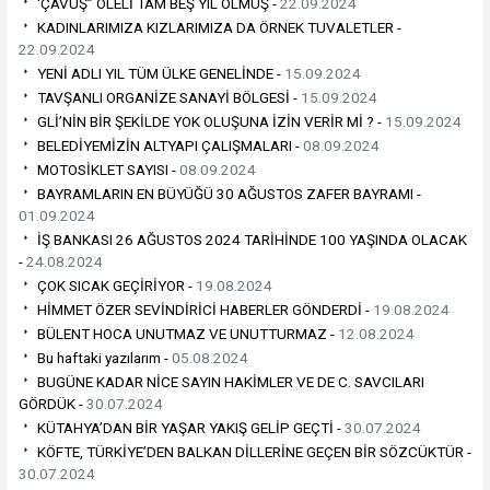
‘ÇAVUŞ” ÖLELİ TAM BEŞ YIL OLMUŞ -
22.09.2024
KADINLARIMIZA KIZLARIMIZA DA ÖRNEK TUVALETLER -
22.09.2024
YENİ ADLI YIL TÜM ÜLKE GENELİNDE -
15.09.2024
TAVŞANLI ORGANİZE SANAYİ BÖLGESİ -
15.09.2024
GLİ’NİN BİR ŞEKİLDE YOK OLUŞUNA İZİN VERİR Mİ ? -
15.09.2024
BELEDİYEMİZİN ALTYAPI ÇALIŞMALARI -
08.09.2024
MOTOSİKLET SAYISI -
08.09.2024
BAYRAMLARIN EN BÜYÜĞÜ 30 AĞUSTOS ZAFER BAYRAMI -
01.09.2024
İŞ BANKASI 26 AĞUSTOS 2024 TARİHİNDE 100 YAŞINDA OLACAK
-
24.08.2024
ÇOK SICAK GEÇİRİYOR -
19.08.2024
HİMMET ÖZER SEVİNDİRİCİ HABERLER GÖNDERDİ -
19.08.2024
BÜLENT HOCA UNUTMAZ VE UNUTTURMAZ -
12.08.2024
Bu haftaki yazılarım -
05.08.2024
BUGÜNE KADAR NİCE SAYIN HAKİMLER VE DE C. SAVCILARI
GÖRDÜK -
30.07.2024
KÜTAHYA’DAN BİR YAŞAR YAKIŞ GELİP GEÇTİ -
30.07.2024
KÖFTE, TÜRKİYE’DEN BALKAN DİLLERİNE GEÇEN BİR SÖZCÜKTÜR -
30.07.2024