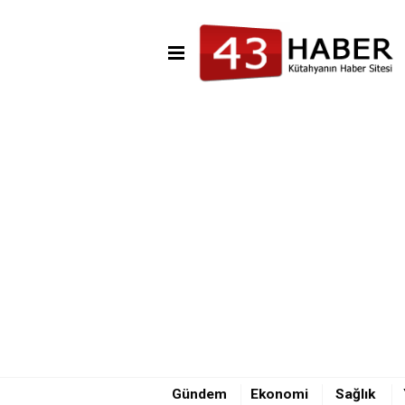
Gündem
Ekonomi
Sağlık
08:43 - Kafa kafaya kazada 1 