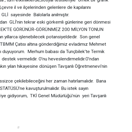
çevre il ve ilçelerinden gelenlere de kapılarını
, GLİ sayesinde Balolarla anılmıştır.
GLİ’nin tekrar eski görkemli günlerine geri dönmesi
NÇBİLEK’TE GÖRÜNÜR-GÖRÜNMEZ 200 MİLYON TONUN
 yıllarca işlenebilecek potansiyeldedir. Son genel
ak TBMM Çatısı altına gönderdiğimiz evladımız Mehmet
ygı duyuyorum. Merhum babası da Tunçbilek’te Termik
’e destek vermelidir. O’nu heveslendirmelidir.O’ndan
Bakın yılan hikayesine dönüşen Tavşanlı Öğretmenevi’nin
essizce çekilebileceğini her zaman hatırlamalıdır. Bana
ATÜSÜ’ne kavuşturulmalıdır. Bu istek sayın
eriye gidiyorum, TKİ Genel Müdürlüğü’nün yeri Tavşanlı
#