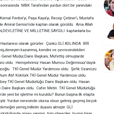
sonrasında MBK Tarafından yurdun dört bir yanındaki
mal Penbe’yi, Paşa Kaya’yı, Recep Çetiner’i, Mustafa
 de Amiral Gemisi’nde kaptan olarak görüldü. Ama Allah
,DEVLETİNE VE MİLLETİNE SAYGILI kaptanlarla bu
 Hastanesi olarak görürler. Çünkü GLİ ASLINDA BİR
,deneyim kazanmış, kendini ve çevresindekileri
e Genel Müdür,Daire Başkanı, Müfettiş olmuşlardır.
ürü oldu. Hemşehrimiz Hasan Mumcu Değirmisaz’daydı
zoğlu TKİ Genel Müdür Yardımcısı oldu. Şefik Ozanözü
hum Atıf Köktürk TKİ Genel Müdür Yardımcısı oldu.
ey TKİ Genel Müdürlüğü Daire Başkanı oldu. Hasan
ü Daire Başkanı oldu. Cafer Metin TKİ Genel Müdürlüğü
rde yeni bir işletme mi kuruldu? Bunun başına ilk etapta
ştir. Yurdun neresinde olursa olsun gelmiş geçmiş birçok
kmeğini yemiş,milletin duasını almıştır. GLİ
dürlüğünde görev yapmış tüm idareciler bugün birer