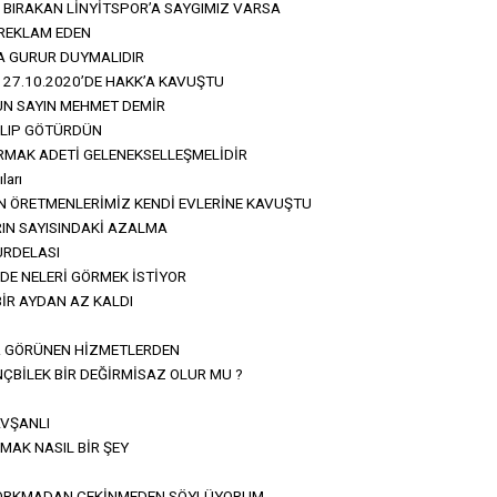
BIRAKAN LİNYİTSPOR’A SAYGIMIZ VARSA
 REKLAM EDEN
A GURUR DUYMALIDIR
 27.10.2020’DE HAKK’A KAVUŞTU
UN SAYIN MEHMET DEMİR
 ALIP GÖTÜRDÜN
RMAK ADETİ GELENEKSELLEŞMELİDİR
ları
N ÖRETMENLERİMİZ KENDİ EVLERİNE KAVUŞTU
IN SAYISINDAKİ AZALMA
URDELASI
İNDE NELERİ GÖRMEK İSTİYOR
İR AYDAN AZ KALDI
 GÖRÜNEN HİZMETLERDEN
BİLEK BİR DEĞİRMİSAZ OLUR MU ?
AVŞANLI
LMAK NASIL BİR ŞEY
ORKMADAN ÇEKİNMEDEN SÖYLÜYORUM