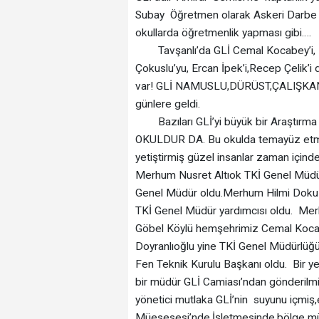
Subay Öğretmen olarak Askeri Darbe 
okullarda öğretmenlik yapması gibi….
Tavşanlı’da GLİ Cemal Kocabey’i, Ke
Çokuslu’yu, Ercan İpek’i,Recep Çelik’i
var! GLİ NAMUSLU,DÜRÜST,ÇALIŞKAN
günlere geldi.
Bazıları GLİ’yi büyük bir Araştırma
OKULDUR DA. Bu okulda temayüz etmiş
yetiştirmiş güzel insanlar zaman içind
Merhum Nusret Altıok TKİ Genel Müd
Genel Müdür oldu.Merhum Hilmi Doku
TKİ Genel Müdür yardımcısı oldu. Mer
Göbel Köylü hemşehrimiz Cemal Kocab
Doyranlıoğlu yine TKİ Genel Müdürlüğ
Fen Teknik Kurulu Başkanı oldu. Bir ye
bir müdür GLİ Camiası’ndan gönderilmi
yönetici mutlaka GLİ’nin suyunu içmiş,e
Müesesesi’nde,İşletmesinde,bölge mü