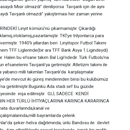
olmasaydı Mısır olmazdı” deniliyorsa Tavşanlı için de aynı
ydı Tavşanlı olmazdı” yakıştırması her zaman yerine
İ Linyit kömürü’nü çıkarmamıştır. Çıkardığı
lamış,stoklamış,pazarlamıştır. TKİ’ye trilyonlarca para
vermiştir. 1940’lı yıllardan beri Linyitspor Futbol Takımı
m TFF Liglerinde(bir ara TFF Bank Asya 1.Ligindeydi)
r. Halen bu efsane takım Bal Ligi’ndedir. Türk Futbolu’na
 efsanelerini Tavşanlı’ya getirmiştir. Atletizm takımı ile
 yabancı milli takımları Tavşanlı’da karşılaşmalar
’de mevcut iki güreş minderinden birisi bu kulübümüz
na getirilmiştir.Bugünkü Ada stadı sırf bu güzide
 sayesinde inşa edilmiştir. GLİ, SADECE KENDİ
NIN HER TÜRLÜ İHTİYAÇLARINA KARINCA KARARINCA
hata duvarlarında,kanal ve
çalışmalarında,milli bayramlarda çelenk
nlar’da şeker-helva dağıtımında, ünlü Bandosu ile devlet
 , tüm etkinliklerde,sosyal tesisleriyle örnek bir grafik