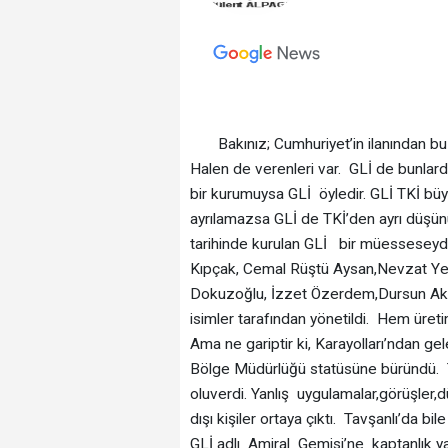
Bakınız; Cumhuriyet’in ilanından bu g
Halen de verenleri var. GLİ de bunlard
bir kurumuysa GLİ öyledir. GLİ TKİ büyü
ayrılamazsa GLİ de TKİ’den ayrı düşü
tarihinde kurulan GLİ bir müesseseyd
Kıpçak, Cemal Rüştü Aysan,Nevzat Yer
Dokuzoğlu, İzzet Özerdem,Dursun Akar,
isimler tarafından yönetildi. Hem ür
Ama ne gariptir ki, Karayolları’ndan 
Bölge Müdürlüğü statüsüne büründü. Tav
oluverdi. Yanlış uygulamalar,görüşler,d
dışı kişiler ortaya çıktı. Tavşanlı’da bi
GLİ adlı Amiral Gemisi’ne kaptanlık yap