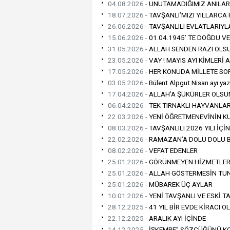
04.08.2026 -
UNUTAMADIĞIMIZ ANILAR 
18.07.2026 -
TAVŞANLI’MIZI YILLARCA
26.06.2026 -
TAVŞANLILI EVLATLARIYL
15.06.2026 -
01.04.1945’ TE DOĞDU VE
31.05.2026 -
ALLAH SENDEN RAZI OLS
23.05.2026 -
VAY ! MAYIS AYI KİMLERİ
17.05.2026 -
HER KONUDA MİLLETE SO
03.05.2026 -
Bülent Alpgut Nisan ayı yazı
17.04.2026 -
ALLAH’A ŞÜKÜRLER OLSU
06.04.2026 -
TEK TIRNAKLI HAYVANLAR
22.03.2026 -
YENİ ÖĞRETMENEVİNİN K
08.03.2026 -
TAVŞANLILI 2026 YILI İÇ
22.02.2026 -
RAMAZAN’A DOLU DOLU B
08.02.2026 -
VEFAT EDENLER
25.01.2026 -
GÖRÜNMEYEN HİZMETLER
25.01.2026 -
ALLAH GÖSTERMESİN TUNÇ
25.01.2026 -
MÜBAREK ÜÇ AYLAR
10.01.2026 -
YENİ TAVŞANLI VE ESKİ T
28.12.2025 -
41 YIL BİR EVDE KİRACI O
22.12.2025 -
ARALIK AYI İÇİNDE
14.12.2025 -
İŞKEMBE” SÖZCÜĞÜNÜ K