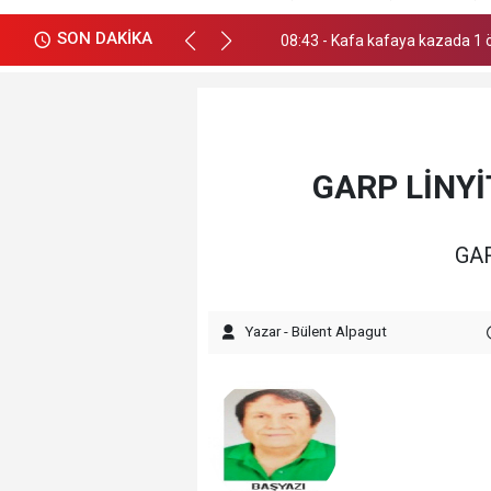
08:43 - Kafa kafaya kazada 1 
SON DAKİKA
08:43 - Kafa kafaya kazada 1 
GARP LİNYİ
GAR
Yazar - Bülent Alpagut