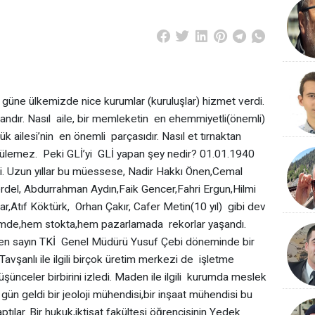
üne ülkemizde nice kurumlar (kuruluşlar) hizmet verdi.
andır. Nasıl aile, bir memleketin en ehemmiyetli(önemli)
k ailesi’nin en önemli parçasıdır. Nasıl et tırnaktan
nülemez. Peki GLİ’yi GLİ yapan şey nedir? 01.01.1940
i. Uzun yıllar bu müessese, Nadir Hakkı Önen,Cemal
del, Abdurrahman Aydın,Faik Gencer,Fahri Ergun,Hilmi
Atıf Köktürk, Orhan Çakır, Cafer Metin(10 yıl) gibi dev
etimde,hem stokta,hem pazarlamada rekorlar yaşandı.
gelen sayın TKİ Genel Müdürü Yusuf Çebi döneminde bir
şanlı ile ilgili birçok üretim merkezi de işletme
üşünceler birbirini izledi. Maden ile ilgili kurumda meslek
le gün geldi bir jeoloji mühendisi,bir inşaat mühendisi bu
tılar. Bir hukuk,iktisat fakültesi öğrencisinin Yedek