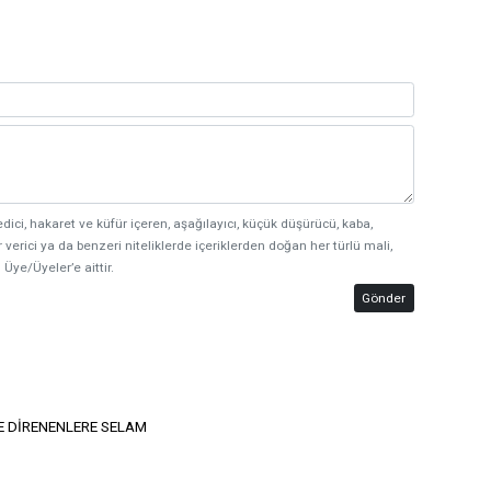
edici, hakaret ve küfür içeren, aşağılayıcı, küçük düşürücü, kaba,
 verici ya da benzeri niteliklerde içeriklerden doğan her türlü mali,
 Üye/Üyeler’e aittir.
Gönder
E DİRENENLERE SELAM