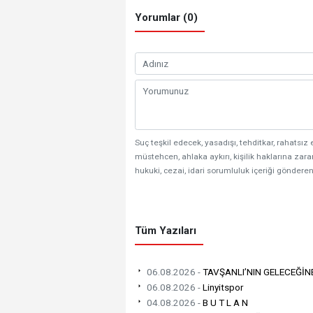
Yorumlar (0)
Suç teşkil edecek, yasadışı, tehditkar, rahatsız 
müstehcen, ahlaka aykırı, kişilik haklarına zarar
hukuki, cezai, idari sorumluluk içeriği gönderen
Tüm Yazıları
06.08.2026 -
TAVŞANLI’NIN GELECEĞİN
06.08.2026 -
Linyitspor
04.08.2026 -
B U T L A N