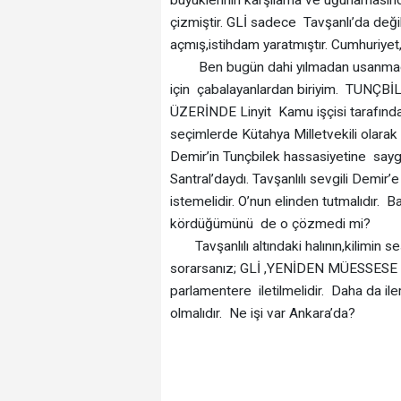
çizmiştir. GLİ sadece Tavşanlı’da değil,
açmış,istihdam yaratmıştır. Cumhuriyet
Ben bugün dahi yılmadan usanmadan 
için çabalayanlardan biriyim. TU
ÜZERİNDE Linyit Kamu işçisi tarafından
seçimlerde Kütahya Milletvekili olar
Demir’in Tunçbilek hassasiyetine sa
Santral’daydı. Tavşanlılı sevgili Demir
istemelidir. O’nun elinden tutmalıdır. 
kördüğümünü de o çözmedi mi?
Tavşanlılı altındaki halının,kilimin s
sorarsanız; GLİ ,YENİDEN MÜESSESE ST
parlamentere iletilmelidir. Daha da il
olmalıdır. Ne işi var Ankara’da?