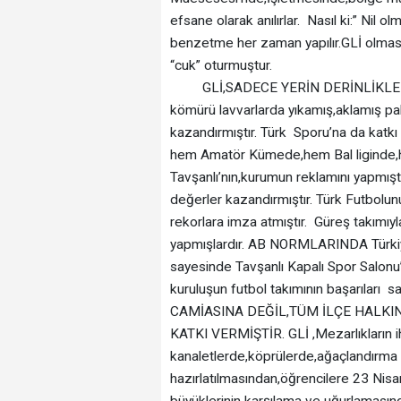
efsane olarak anılırlar. Nasıl ki:” Nil 
benzetme her zaman yapılır.GLİ olmasa
“cuk” oturmuştur.
GLİ,SADECE YERİN DERİNLİKLERİNDEK
kömürü lavvarlarda yıkamış,aklamış pak
kazandırmıştır. Türk Sporu’na da katkı 
hem Amatör Kümede,hem Bal liginde,he
Tavşanlı’nın,kurumun reklamını yapmıştı
değerler kazandırmıştır. Türk Futbolunun
rekorlara imza atmıştır. Güreş takımıyla
yapmışlardır. AB NORMLARINDA Türkiye
sayesinde Tavşanlı Kapalı Spor Salonu’
kuruluşun futbol takımının başarıları
CAMİASINA DEĞİL,TÜM İLÇE HALKI
KATKI VERMİŞTİR. GLİ ,Mezarlıkların i
kanaletlerde,köprülerde,ağaçlandırma 
hazırlatılmasından,öğrencilere 23 Nisa
büyüklerinin karşılama ve uğurlamasında