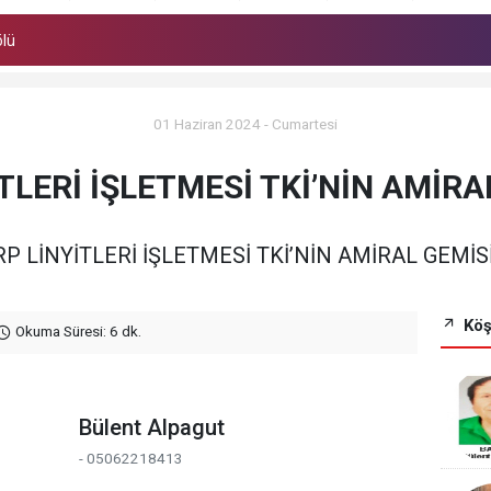
ölü
ölü
01 Haziran 2024 - Cumartesi
TLERİ İŞLETMESİ TKİ’NİN AMİRA
P LİNYİTLERİ İŞLETMESİ TKİ’NİN AMİRAL GEMİS
Köş
Okuma Süresi: 6 dk.
Bülent Alpagut
- 05062218413