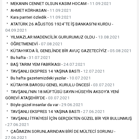
MEKANIN CENNET OLSUN KASIM HOCAM -
11.09.2021
AHMET KÖRHASAN -
11.09.2021
Kara panteri özledik -
11.09.2021
ATATÜRK 26 AĞUSTOS 1924’TE İŞ BANKASI’NI KURDU -
04.09.2021
YILMAZLAR MADENCİLİK GURURUMUZ OLDU -
13.08.2021
ÖĞRETMENEVİ -
07.08.2021
KÜTAHYA’DA İL GENELİNDE BİR AVUÇ GAZETECİYİZ -
05.08.2021
Bu hafta -
31.07.2021
BAŞ TARIM YEM FABRİKASI -
24.07.2021
TAVŞANLI EKSPRES 14 YAŞINA BASTI -
12.07.2021
Bu hafta gazetemizdeki yazılar -
10.07.2021
KÜTAHYA BAROSU GENEL KURULU ÖNCESİ -
03.07.2021
TAVŞANLI’NIN 18.MÜFTÜSÜ SAYIN HÜSEYİN AKSOY’A YENİ
GÖREVİ ATAŞEHİR’DE -
03.07.2021
Böyle güzel insanlar da var -
29.06.2021
TAVŞANLI EKSPRES 14 YAŞINA BASTI -
27.06.2021
TAVŞANLI İTFAİYESİ İÇİN GERÇEKTEN GÜZEL BİR YER BULUNMUŞ
-
27.06.2021
ÇAĞIMIZIN SORUNLARINDAN BİRİ DE MÜLTECİ SORUNU -
27.06.2021