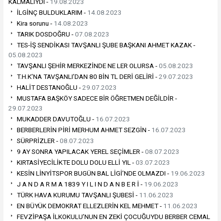
KALMALIYDI -
19.08.2023
İLGİNÇ BULDUKLARIM -
14.08.2023
Kira sorunu -
14.08.2023
TARIK DOSDOĞRU -
07.08.2023
TES-İŞ SENDİKASI TAVŞANLI ŞUBE BAŞKANI AHMET KAZAK -
05.08.2023
TAVŞANLI ŞEHİR MERKEZİNDE NE LER OLURSA -
05.08.2023
T.H.K’NA TAVŞANLI’DAN 80 BİN TL DERİ GELİRİ -
29.07.2023
HALİT DESTANOĞLU -
29.07.2023
MUSTAFA BAŞKÖY SADECE BİR ÖĞRETMEN DEĞİLDİR -
29.07.2023
MUKADDER DAVUTOĞLU -
16.07.2023
BERBERLERİN PİRİ MERHUM AHMET SEZGİN -
16.07.2023
SÜRPRİZLER -
08.07.2023
9 AY SONRA YAPILACAK YEREL SEÇİMLER -
08.07.2023
KIRTASİYECİLİKTE DOLU DOLU ELLİ YIL -
03.07.2023
KESİN LİNYİTSPOR BUGÜN BAL LİGİ’NDE OLMAZDI -
19.06.2023
J A N D A R M A 1839 Y I L I N D A N B E R İ -
19.06.2023
TÜRK HAVA KURUMU TAVŞANLI ŞUBESİ -
11.06.2023
EN BÜYÜK DEMOKRAT ELLEZLERİN KEL MEHMET -
11.06.2023
FEVZİPAŞA İLKOKULU’NUN EN ZEKİ ÇOCUĞUYDU BERBER CEMAL