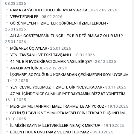
08.03.2026
RAMAZAN’A DOLU DOLU BİR AYDAN AZ KALDI -
22.02.2026
VEFAT EDENLER -
08.02.2026
GÖRÜNMEYEN HİZMETLER GÖRÜNEN HİZMETLERDEN -
25.01.2026
ALLAH GÖSTERMESİN TUNÇBİLEK BİR DEĞİRMİSAZ OLUR MU ? -
25.01.2026
MÜBAREK ÜÇ AYLAR -
25.01.2026
YENİ TAVŞANLI VE ESKİ TAVŞANLI -
10.01.2026
41 YIL BİR EVDE KİRACI OLMAK NASIL BİR ŞEY -
28.12.2025
ARALIK AYI İÇİNDE -
22.12.2025
İŞKEMBE” SÖZCÜĞÜNÜ KORKMADAN ÇEKİNMEDEN SÖYLÜYORUM
-
14.12.2025
YENİ ÇEVRE YOLUMUZ HİZMETE GİRİNCEYE KADAR -
30.11.2025
47 YIL İÇİNDE NİCE CUMHURİYET BAYRAMINI BİZZAT YÖNETTİM -
16.11.2025
MERHUM MUTAHHAR TEMEL’İ RAHMETLE ANIYORUZ -
19.10.2025
GELİN ŞU TAVUK VE YUMURTA MESELESİNİ TEKRAR DÜŞÜNELİM -
19.10.2025
İLİMİZİN SAYIN MİLLETVEKİLLERİNE AÇIK MEKTUP -
19.10.2025
BÜLENT HOCA UNUTMAZ VE UNUTTURMAZ -
05.10.2025