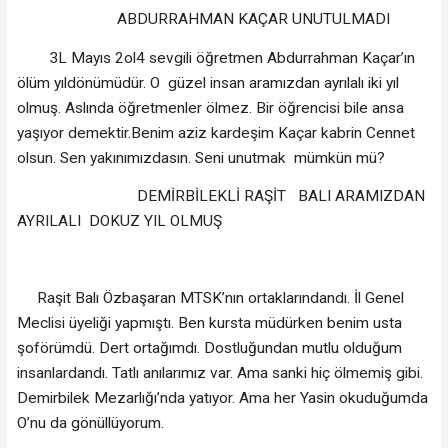
ABDURRAHMAN KAÇAR UNUTULMADI
3L Mayıs 2ol4 sevgili öğretmen Abdurrahman Kaçar’ın
ölüm yıldönümüdür. O güzel insan aramızdan ayrılalı iki yıl
olmuş. Aslında öğretmenler ölmez. Bir öğrencisi bile ansa
yaşıyor demektir.Benim aziz kardeşim Kaçar kabrin Cennet
olsun. Sen yakınımızdasın. Seni unutmak mümkün mü?
DEMİRBİLEKLİ RAŞİT BALI ARAMIZDAN
AYRILALI DOKUZ YIL OLMUŞ
Raşit Balı Özbaşaran MTSK’nın ortaklarındandı. İl Genel
Meclisi üyeliği yapmıştı. Ben kursta müdürken benim usta
şoförümdü. Dert ortağımdı. Dostluğundan mutlu olduğum
insanlardandı. Tatlı anılarımız var. Ama sanki hiç ölmemiş gibi.
Demirbilek Mezarlığı’nda yatıyor. Ama her Yasin okuduğumda
O’nu da gönüllüyorum.