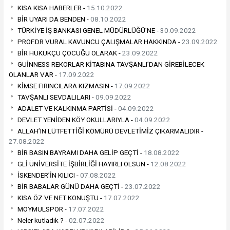
KISA KISA HABERLER -
15.10.2022
BİR UYARI DA BENDEN -
08.10.2022
TÜRKİYE İŞ BANKASI GENEL MÜDÜRLÜĞÜ’NE -
30.09.2022
PROF.DR VURAL KAVUNCU ÇALIŞMALAR HAKKINDA -
23.09.2022
BİR HUKUKÇU ÇOCUĞU OLARAK -
23.09.2022
GUİNNESS REKORLAR KİTABINA TAVŞANLI’DAN GİREBİLECEK
OLANLAR VAR -
17.09.2022
KİMSE FIRINCILARA KIZMASIN -
17.09.2022
TAVŞANLI SEVDALILARI -
09.09.2022
ADALET VE KALKINMA PARTİSİ -
04.09.2022
DEVLET YENİDEN KÖY OKULLARIYLA -
04.09.2022
ALLAH’IN LÜTFETTİĞİ KÖMÜRÜ DEVLETİMİZ ÇIKARMALIDIR -
27.08.2022
BİR BASIN BAYRAMI DAHA GELİP GEÇTİ -
18.08.2022
GLİ ÜNİVERSİTE İŞBİRLİĞİ HAYIRLI OLSUN -
12.08.2022
İSKENDER’İN KILICI -
07.08.2022
BİR BABALAR GÜNÜ DAHA GEÇTİ -
23.07.2022
KISA ÖZ VE NET KONUŞTU -
17.07.2022
MOYMULSPOR -
17.07.2022
Neler kutladık ? -
02.07.2022