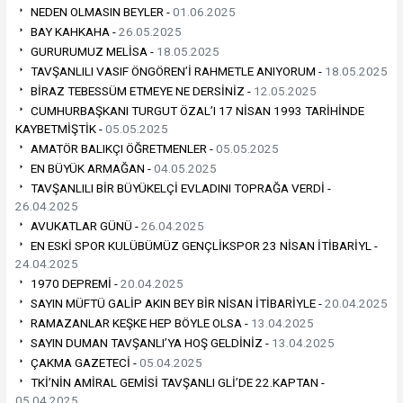
NEDEN OLMASIN BEYLER -
01.06.2025
BAY KAHKAHA -
26.05.2025
GURURUMUZ MELİSA -
18.05.2025
TAVŞANLILI VASIF ÖNGÖREN’İ RAHMETLE ANIYORUM -
18.05.2025
BİRAZ TEBESSÜM ETMEYE NE DERSİNİZ -
12.05.2025
CUMHURBAŞKANI TURGUT ÖZAL’I 17 NİSAN 1993 TARİHİNDE
KAYBETMİŞTİK -
05.05.2025
AMATÖR BALIKÇI ÖĞRETMENLER -
05.05.2025
EN BÜYÜK ARMAĞAN -
04.05.2025
TAVŞANLILI BİR BÜYÜKELÇİ EVLADINI TOPRAĞA VERDİ -
26.04.2025
AVUKATLAR GÜNÜ -
26.04.2025
EN ESKİ SPOR KULÜBÜMÜZ GENÇLİKSPOR 23 NİSAN İTİBARİYL -
24.04.2025
1970 DEPREMİ -
20.04.2025
SAYIN MÜFTÜ GALİP AKIN BEY BİR NİSAN İTİBARİYLE -
20.04.2025
RAMAZANLAR KEŞKE HEP BÖYLE OLSA -
13.04.2025
SAYIN DUMAN TAVŞANLI’YA HOŞ GELDİNİZ -
13.04.2025
ÇAKMA GAZETECİ -
05.04.2025
TKİ’NİN AMİRAL GEMİSİ TAVŞANLI GLİ’DE 22.KAPTAN -
05.04.2025