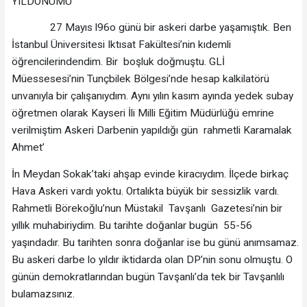
YILDÖNÜMÜ
27 Mayıs l96o günü bir askeri darbe yaşamıştık. Ben
İstanbul Üniversitesi Iktısat Fakültesi’nin kıdemli
öğrencilerindendim. Bir boşluk doğmuştu. GLİ
Müessesesi’nin Tunçbilek Bölgesi’nde hesap kalkilatörü
unvanıyla bir çalışanıydım. Aynı yılın kasım ayında yedek subay
öğretmen olarak Kayseri İli Milli Eğitim Müdürlüğü emrine
verilmiştim Askeri Darbenin yapıldığı gün rahmetli Karamalak
Ahmet’
İn Meydan Sokak’taki ahşap evinde kiracıydım. İlçede birkaç
Hava Askeri vardı yoktu. Ortalıkta büyük bir sessizlik vardı.
Rahmetli Börekoğlu’nun Müstakil Tavşanlı Gazetesi’nin bir
yıllık muhabiriydim. Bu tarihte doğanlar bugün 55-56
yaşındadır. Bu tarihten sonra doğanlar ise bu günü anımsamaz.
Bu askeri darbe lo yıldır iktidarda olan DP’nin sonu olmuştu. O
günün demokratlarından bugün Tavşanlı’da tek bir Tavşanlılı
bulamazsınız.