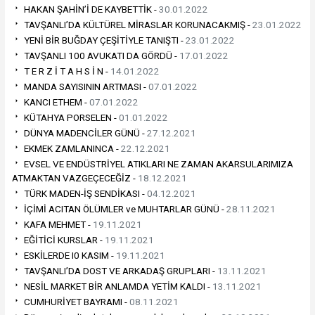
HAKAN ŞAHİN’İ DE KAYBETTİK -
30.01.2022
TAVŞANLI’DA KÜLTÜREL MİRASLAR KORUNACAKMIŞ -
23.01.2022
YENİ BİR BUĞDAY ÇEŞİTİYLE TANIŞTI -
23.01.2022
TAVŞANLI 100 AVUKATI DA GÖRDÜ -
17.01.2022
T E R Z İ T A H S İ N -
14.01.2022
MANDA SAYISININ ARTMASI -
07.01.2022
KANCI ETHEM -
07.01.2022
KÜTAHYA PORSELEN -
01.01.2022
DÜNYA MADENCİLER GÜNÜ -
27.12.2021
EKMEK ZAMLANINCA -
22.12.2021
EVSEL VE ENDÜSTRİYEL ATIKLARI NE ZAMAN AKARSULARIMIZA
ATMAKTAN VAZGEÇECEĞİZ -
18.12.2021
TÜRK MADEN-İŞ SENDİKASI -
04.12.2021
İÇİMİ ACITAN ÖLÜMLER ve MUHTARLAR GÜNÜ -
28.11.2021
KAFA MEHMET -
19.11.2021
EĞİTİCİ KURSLAR -
19.11.2021
ESKİLERDE I0 KASIM -
19.11.2021
TAVŞANLI’DA DOST VE ARKADAŞ GRUPLARI -
13.11.2021
NESİL MARKET BİR ANLAMDA YETİM KALDI -
13.11.2021
CUMHURİYET BAYRAMI -
08.11.2021