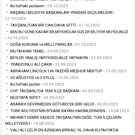
Bu haftaki yazılarım -
29.10.2023
BAŞARILI BELEDİYE BAŞKANLARI YENİDEN SEÇİLMELİDİR -
21.10.2023
TAVŞANLI’DAN BİR CAN DAHA GİTTİ -
21.10.2023
BEN BU GÜNE KADAR BİLMİYORDUM SİZLER BİLİYOR MUYDUNUZ
-
14.10.2023
DOĞA KORUMA ve MİLLİ PARKLAR -
01.10.2023
MUTAHHAR TEMEL -
24.09.2023
BEYLER YANLIŞ YAPIYORSUNUZ YAPMAYIN -
23.09.2023
TRABZONLU ALİ ÇAKIR -
23.09.2023
ABRAHAM LİNCOLN ‘UN YAZDIĞI MEŞHUR MEKTUP -
15.09.2023
30 AĞUSTOS ve 3 EYLÜL -
15.09.2023
Bu haftaki yazılar -
10.09.2023
CHP TAVŞANLI’DA YENİ İLÇE BAŞKANI -
03.09.2023
MUSTAFA SEPET -
03.09.2023
ARABAYI DEVİRMEDEN GÖTÜRECEK BİRİ GELDİ -
03.09.2023
TÜRK ADLİYESİ’NİN EFSANE BAYAN HAKİMLERİNDEN -
19.08.2023
MEHMET DEMİR SADECE TAVŞANLI’NIN DEĞİL TÜM İLÇELERİN
MİLLETVEKİLİ -
19.08.2023
VALİ ALİ ÇELİK EN AZINDAN BİRKAÇ YIL DAHA KÜTAHYA’DA