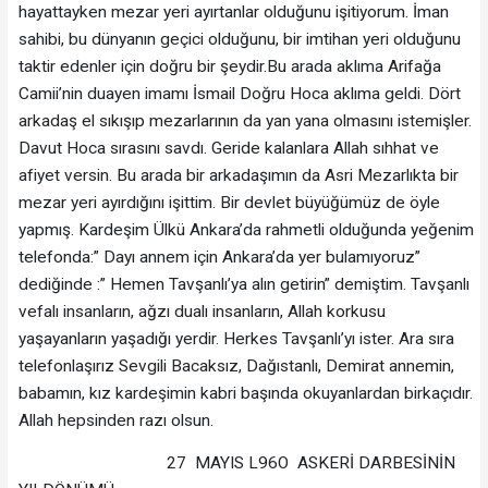
hayattayken mezar yeri ayırtanlar olduğunu işitiyorum. İman
sahibi, bu dünyanın geçici olduğunu, bir imtihan yeri olduğunu
taktir edenler için doğru bir şeydir.Bu arada aklıma Arifağa
Camii’nin duayen imamı İsmail Doğru Hoca aklıma geldi. Dört
arkadaş el sıkışıp mezarlarının da yan yana olmasını istemişler.
Davut Hoca sırasını savdı. Geride kalanlara Allah sıhhat ve
afiyet versin. Bu arada bir arkadaşımın da Asri Mezarlıkta bir
mezar yeri ayırdığını işittim. Bir devlet büyüğümüz de öyle
yapmış. Kardeşim Ülkü Ankara’da rahmetli olduğunda yeğenim
telefonda:” Dayı annem için Ankara’da yer bulamıyoruz”
dediğinde :” Hemen Tavşanlı’ya alın getirin” demiştim. Tavşanlı
vefalı insanların, ağzı dualı insanların, Allah korkusu
yaşayanların yaşadığı yerdir. Herkes Tavşanlı’yı ister. Ara sıra
telefonlaşırız Sevgili Bacaksız, Dağıstanlı, Demirat annemin,
babamın, kız kardeşimin kabri başında okuyanlardan birkaçıdır.
Allah hepsinden razı olsun.
27 MAYIS L96O ASKERİ DARBESİNİN