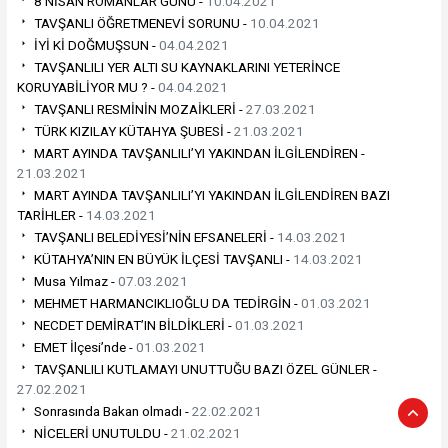
8 NİSAN ROMANLAR GÜNÜ -
10.04.2021
TAVŞANLI ÖĞRETMENEVİ SORUNU -
10.04.2021
İYİ Kİ DOĞMUŞSUN -
04.04.2021
TAVŞANLILI YER ALTI SU KAYNAKLARINI YETERİNCE
KORUYABİLİYOR MU ? -
04.04.2021
TAVŞANLI RESMİNİN MOZAİKLERİ -
27.03.2021
TÜRK KIZILAY KÜTAHYA ŞUBESİ -
21.03.2021
MART AYINDA TAVŞANLILI’YI YAKINDAN İLGİLENDİREN -
21.03.2021
MART AYINDA TAVŞANLILI’YI YAKINDAN İLGİLENDİREN BAZI
TARİHLER -
14.03.2021
TAVŞANLI BELEDİYESİ’NİN EFSANELERİ -
14.03.2021
KÜTAHYA’NIN EN BÜYÜK İLÇESİ TAVŞANLI -
14.03.2021
Musa Yılmaz -
07.03.2021
MEHMET HARMANCIKLIOĞLU DA TEDİRGİN -
01.03.2021
NECDET DEMİRAT’IN BİLDİKLERİ -
01.03.2021
EMET İlçesi’nde -
01.03.2021
TAVŞANLILI KUTLAMAYI UNUTTUĞU BAZI ÖZEL GÜNLER -
27.02.2021
Sonrasında Bakan olmadı -
22.02.2021
NİCELERİ UNUTULDU -
21.02.2021