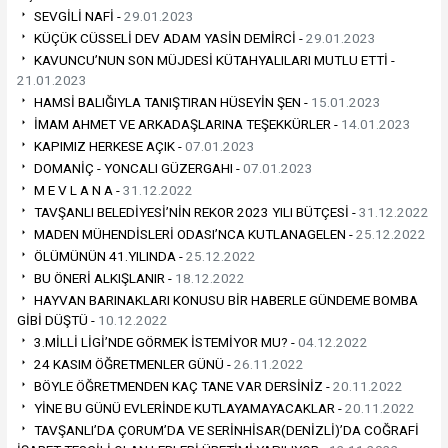
SEVGİLİ NAFİ -
29.01.2023
KÜÇÜK CÜSSELİ DEV ADAM YASİN DEMİRCİ -
29.01.2023
KAVUNCU’NUN SON MÜJDESİ KÜTAHYALILARI MUTLU ETTİ -
21.01.2023
HAMSİ BALIĞIYLA TANIŞTIRAN HÜSEYİN ŞEN -
15.01.2023
İMAM AHMET VE ARKADAŞLARINA TEŞEKKÜRLER -
14.01.2023
KAPIMIZ HERKESE AÇIK -
07.01.2023
DOMANİÇ - YONCALI GÜZERGAHI -
07.01.2023
M E V L A N A -
31.12.2022
TAVŞANLI BELEDİYESİ’NİN REKOR 2023 YILI BÜTÇESİ -
31.12.2022
MADEN MÜHENDİSLERİ ODASI’NCA KUTLANAGELEN -
25.12.2022
ÖLÜMÜNÜN 41.YILINDA -
25.12.2022
BU ÖNERİ ALKIŞLANIR -
18.12.2022
HAYVAN BARINAKLARI KONUSU BİR HABERLE GÜNDEME BOMBA
GİBİ DÜŞTÜ -
10.12.2022
3.MİLLİ LİGİ’NDE GÖRMEK İSTEMİYOR MU? -
04.12.2022
24 KASIM ÖĞRETMENLER GÜNÜ -
26.11.2022
BÖYLE ÖĞRETMENDEN KAÇ TANE VAR DERSİNİZ -
20.11.2022
YİNE BU GÜNÜ EVLERİNDE KUTLAYAMAYACAKLAR -
20.11.2022
TAVŞANLI’DA ÇORUM’DA VE SERİNHİSAR(DENİZLİ)’DA COĞRAFİ