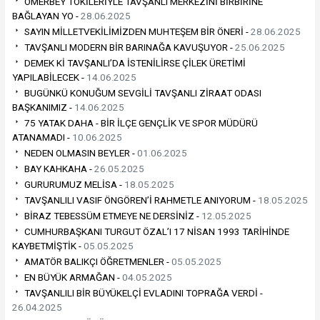
ÖMERBEY TOKİLERİYLE TAVŞANLI MERKEZİNİ BİRBİRİNE
BAĞLAYAN YO -
28.06.2025
SAYIN MİLLETVEKİLİMİZDEN MUHTEŞEM BİR ÖNERİ -
28.06.2025
TAVŞANLI MODERN BİR BARINAĞA KAVUŞUYOR -
25.06.2025
DEMEK Kİ TAVŞANLI’DA İSTENİLİRSE ÇİLEK ÜRETİMİ
YAPILABİLECEK -
14.06.2025
BUGÜNKÜ KONUĞUM SEVGİLİ TAVŞANLI ZİRAAT ODASI
BAŞKANIMIZ -
14.06.2025
75 YATAK DAHA - BİR İLÇE GENÇLİK VE SPOR MÜDÜRÜ
ATANAMADI -
10.06.2025
NEDEN OLMASIN BEYLER -
01.06.2025
BAY KAHKAHA -
26.05.2025
GURURUMUZ MELİSA -
18.05.2025
TAVŞANLILI VASIF ÖNGÖREN’İ RAHMETLE ANIYORUM -
18.05.2025
BİRAZ TEBESSÜM ETMEYE NE DERSİNİZ -
12.05.2025
CUMHURBAŞKANI TURGUT ÖZAL’I 17 NİSAN 1993 TARİHİNDE
KAYBETMİŞTİK -
05.05.2025
AMATÖR BALIKÇI ÖĞRETMENLER -
05.05.2025
EN BÜYÜK ARMAĞAN -
04.05.2025
TAVŞANLILI BİR BÜYÜKELÇİ EVLADINI TOPRAĞA VERDİ -
26.04.2025