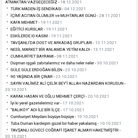
ATMAKTAN VAZGEÇECEĞİZ -
18.12.2021
TÜRK MADEN-İŞ SENDİKASI -
04.12.2021
İÇİMİ ACITAN ÖLÜMLER ve MUHTARLAR GÜNÜ -
28.11.2021
KAFA MEHMET -
19.11.2021
EĞİTİCİ KURSLAR -
19.11.2021
ESKİLERDE I0 KASIM -
19.11.2021
TAVŞANLI’DA DOST VE ARKADAŞ GRUPLARI -
13.11.2021
NESİL MARKET BİR ANLAMDA YETİM KALDI -
13.11.2021
CUMHURİYET BAYRAMI -
08.11.2021
Düşman işgali zabıtalarımız ve daha neler neler -
30.10.2021
GÜLE GÜLE ERDOĞAN BİLEN -
23.10.2021
90 YAŞINDA BİR ÇINAR -
23.10.2021
SAYIN VALİMİZ ALİ ÇELİK BEY’İ ALLAH NAZARDAN KORUSUN -
20.10.2021
KARAK HASAN VE OĞLU MEHMET ÇERÇİ -
20.10.2021
İyi ki yerel gazetelerimiz var -
17.10.2021
“BALIKÖY” ADI İLE BİR İLÇE -
17.10.2021
Cumhuriyet Meydanı büyüye büyüye -
10.10.2021
Tuba Duman kardeşim güzel bir haber yakalamış -
10.10.2021
TAVŞANLI GÜVECİ COĞRAFİ İŞARET ALMAYI HAKETMİŞTİR -
03.10.2021