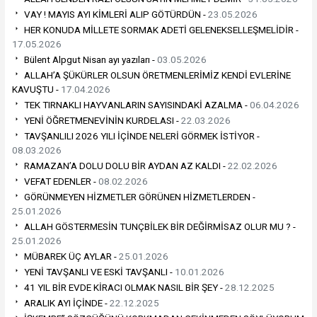
VAY ! MAYIS AYI KİMLERİ ALIP GÖTÜRDÜN -
23.05.2026
HER KONUDA MİLLETE SORMAK ADETİ GELENEKSELLEŞMELİDİR -
17.05.2026
Bülent Alpgut Nisan ayı yazıları -
03.05.2026
ALLAH’A ŞÜKÜRLER OLSUN ÖRETMENLERİMİZ KENDİ EVLERİNE
KAVUŞTU -
17.04.2026
TEK TIRNAKLI HAYVANLARIN SAYISINDAKİ AZALMA -
06.04.2026
YENİ ÖĞRETMENEVİNİN KURDELASI -
22.03.2026
TAVŞANLILI 2026 YILI İÇİNDE NELERİ GÖRMEK İSTİYOR -
08.03.2026
RAMAZAN’A DOLU DOLU BİR AYDAN AZ KALDI -
22.02.2026
VEFAT EDENLER -
08.02.2026
GÖRÜNMEYEN HİZMETLER GÖRÜNEN HİZMETLERDEN -
25.01.2026
ALLAH GÖSTERMESİN TUNÇBİLEK BİR DEĞİRMİSAZ OLUR MU ? -
25.01.2026
MÜBAREK ÜÇ AYLAR -
25.01.2026
YENİ TAVŞANLI VE ESKİ TAVŞANLI -
10.01.2026
41 YIL BİR EVDE KİRACI OLMAK NASIL BİR ŞEY -
28.12.2025
ARALIK AYI İÇİNDE -
22.12.2025