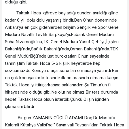
olduğu gibi.
Taktak Hoca göreve başladığı günden ayrıldığı güne
kadar 6 yıl dolu dolu yaşamış biridir.Ben O’nun döneminde
Ankara’ya en çok gidenlerden biriyim.Gençlik ve Spor Genel
Müdürü Nazillili Tevfik Sarpkaya’yı,Etibank Genel Müdürü
Suha Nizamoğlu’nu,TKİ Genel Müdürü Yusuf Çebi’yi ,İçişleri
Bakanlığı’nda,Sağlık Bakanlığı’nda,Orman Bakanlığı’nda.TEK
Genel Müdürlüğü’nde üst bürokratları O’nun sayesinde
tanımıştım.Taktak Hoca 5-6 kişilik heyetlerde hep
sözcümüzdü.Konuyu o açar,sorunları o masaya yatırırdı.Ben
en çok konuşanlar listesinde ilk on arasında olmama karşın
Taktak Hoca ‘yı ittirir,arkasına saklanırdım.Şu Timur’un fil
hikayesinde olduğu gibi.Ne olur ne olmaz.Bir ters durumda
hedef Taktak Hoca olsun isterdik.Çünkü O işin içinden
çıkmasını bilirdi.
Bir gün ZAMANIN GÜÇLÜ ADAMI Doç.Dr Mustafa
Kalemli Kütahya Valisi’ne:” Sayın vali Tavşanlı’dan Taktak Hoca