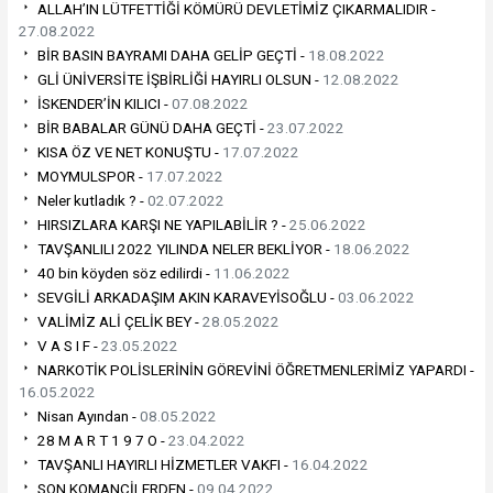
ALLAH’IN LÜTFETTİĞİ KÖMÜRÜ DEVLETİMİZ ÇIKARMALIDIR -
27.08.2022
BİR BASIN BAYRAMI DAHA GELİP GEÇTİ -
18.08.2022
GLİ ÜNİVERSİTE İŞBİRLİĞİ HAYIRLI OLSUN -
12.08.2022
İSKENDER’İN KILICI -
07.08.2022
BİR BABALAR GÜNÜ DAHA GEÇTİ -
23.07.2022
KISA ÖZ VE NET KONUŞTU -
17.07.2022
MOYMULSPOR -
17.07.2022
Neler kutladık ? -
02.07.2022
HIRSIZLARA KARŞI NE YAPILABİLİR ? -
25.06.2022
TAVŞANLILI 2022 YILINDA NELER BEKLİYOR -
18.06.2022
40 bin köyden söz edilirdi -
11.06.2022
SEVGİLİ ARKADAŞIM AKIN KARAVEYİSOĞLU -
03.06.2022
VALİMİZ ALİ ÇELİK BEY -
28.05.2022
V A S I F -
23.05.2022
NARKOTİK POLİSLERİNİN GÖREVİNİ ÖĞRETMENLERİMİZ YAPARDI -
16.05.2022
Nisan Ayından -
08.05.2022
28 M A R T 1 9 7 O -
23.04.2022
TAVŞANLI HAYIRLI HİZMETLER VAKFI -
16.04.2022
SON KOMANÇİLERDEN -
09.04.2022