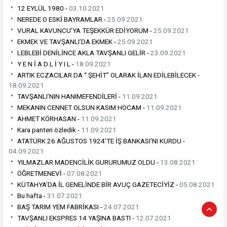
12 EYLÜL 1980 -
03.10.2021
NEREDE O ESKİ BAYRAMLAR -
25.09.2021
VURAL KAVUNCU’YA TEŞEKKÜR EDİYORUM -
25.09.2021
EKMEK VE TAVŞANLI’DA EKMEK -
25.09.2021
LEBLEBİ DENİLİNCE AKLA TAVŞANLI GELİR -
23.09.2021
Y E N İ A D L İ Y I L -
18.09.2021
ARTIK ECZACILAR DA “ ŞEHİT” OLARAK İLAN EDİLEBİLECEK -
18.09.2021
TAVŞANLI’NIN HANIMEFENDİLERİ -
11.09.2021
MEKANIN CENNET OLSUN KASIM HOCAM -
11.09.2021
AHMET KÖRHASAN -
11.09.2021
Kara panteri özledik -
11.09.2021
ATATÜRK 26 AĞUSTOS 1924’TE İŞ BANKASI’NI KURDU -
04.09.2021
YILMAZLAR MADENCİLİK GURURUMUZ OLDU -
13.08.2021
ÖĞRETMENEVİ -
07.08.2021
KÜTAHYA’DA İL GENELİNDE BİR AVUÇ GAZETECİYİZ -
05.08.2021
Bu hafta -
31.07.2021
BAŞ TARIM YEM FABRİKASI -
24.07.2021
TAVŞANLI EKSPRES 14 YAŞINA BASTI -
12.07.2021