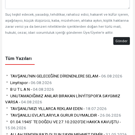
Suç teşkil edecek, yasadışı, tehditkar, rahatsız edici, hakaret ve küfür içeren,
aşağılayıcı, küçük düşürücü, kaba, müstehcen, ahlaka aykırı, kişilik haklarına
zarar verici ya da benzeri niteliklerde içeriklerden doğan her türlü mali,
hukuki, cezai, idari sorumluluk içeriği gönderen Üye/Üyeler’e aittir.
Gönder
Tüm Yazıları
TAVŞANLI’NIN GELECEĞİNE DİRENENLERE SELAM -
06.08.2026
Linyitspor -
06.08.2026
B U T L A N -
04.08.2026
UNUTAMADIĞIMIZ ANILAR BIRAKAN LİNYİTSPOR’A SAYGIMIZ
VARSA -
04.08.2026
TAVŞANLI’MIZI YILLARCA REKLAM EDEN -
18.07.2026
TAVŞANLILI EVLATLARIYLA GURUR DUYMALIDIR -
26.06.2026
01.04.1945’ TE DOĞDU VE 27.10.2020’DE HAKK’A KAVUŞTU -
15.06.2026
ALLAH SENDEN RAZI OLSUN SAYIN MEHMET DEMİR -
31.05.2026