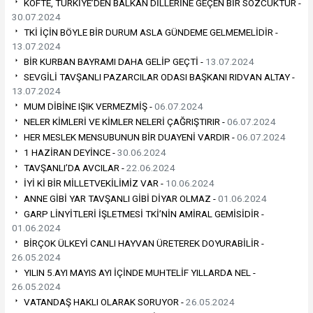
KÖFTE, TÜRKİYE’DEN BALKAN DİLLERİNE GEÇEN BİR SÖZCÜKTÜR -
30.07.2024
TKİ İÇİN BÖYLE BİR DURUM ASLA GÜNDEME GELMEMELİDİR -
13.07.2024
BİR KURBAN BAYRAMI DAHA GELİP GEÇTİ -
13.07.2024
SEVGİLİ TAVŞANLI PAZARCILAR ODASI BAŞKANI RIDVAN ALTAY -
13.07.2024
MUM DİBİNE IŞIK VERMEZMİŞ -
06.07.2024
NELER KİMLERİ VE KİMLER NELERİ ÇAĞRIŞTIRIR -
06.07.2024
HER MESLEK MENSUBUNUN BİR DUAYENİ VARDIR -
06.07.2024
1 HAZİRAN DEYİNCE -
30.06.2024
TAVŞANLI’DA AVCILAR -
22.06.2024
İYİ Kİ BİR MİLLETVEKİLİMİZ VAR -
10.06.2024
ANNE GİBİ YAR TAVŞANLI GİBİ DİYAR OLMAZ -
01.06.2024
GARP LİNYİTLERİ İŞLETMESİ TKİ’NİN AMİRAL GEMİSİDİR -
01.06.2024
BİRÇOK ÜLKEYİ CANLI HAYVAN ÜRETEREK DOYURABİLİR -
26.05.2024
YILIN 5.AYI MAYIS AYI İÇİNDE MUHTELİF YILLARDA NEL -
26.05.2024
VATANDAŞ HAKLI OLARAK SORUYOR -
26.05.2024