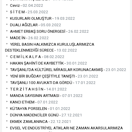
Ceviz -
02.04.2022
S İ T E M -
25.03.2022
KUSURLARI OLMUŞTUR -
19.03.2022
DUALI AĞIZLAR -
05.03.2022
AHMET ERBAŞ SORU ÖNERGESİ -
26.02.2022
MADE İN -
26.02.2022
YEREL BASIN HALKIMIZCA KURULUŞLARIMIZCA
DESTEKLENMEDİĞİ SÜRECE -
13.02.2022
C E M İ L K A L F A -
08.02.2022
HAKAN ŞAHİN’İ DE KAYBETTİK -
30.01.2022
TAVŞANLI’DA KÜLTÜREL MİRASLAR KORUNACAKMIŞ -
23.01.2022
YENİ BİR BUĞDAY ÇEŞİTİYLE TANIŞTI -
23.01.2022
TAVŞANLI 100 AVUKATI DA GÖRDÜ -
17.01.2022
T E R Z İ T A H S İ N -
14.01.2022
MANDA SAYISININ ARTMASI -
07.01.2022
KANCI ETHEM -
07.01.2022
KÜTAHYA PORSELEN -
01.01.2022
DÜNYA MADENCİLER GÜNÜ -
27.12.2021
EKMEK ZAMLANINCA -
22.12.2021
EVSEL VE ENDÜSTRİYEL ATIKLARI NE ZAMAN AKARSULARIMIZA