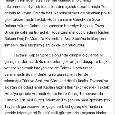
Mülayim Kırı’ndan sızan yer altı sularından olumsuz
etkilenmesin diyerek kanal kazdırmış,oluk döşettirmiştir.Yeri
gelmiş Mülayim Kırı’nda bazı kendini bilmezleri bir ahlak polisi
gibi takibetmiştir.Taktak Hoca zamanın Gençlik ve Spor
Bakanı Yüksel Çakmur ile,zamanın belediye başkanı Enver
Girgin ile çalışmıştır.Taktak Hoca zamanın güçlü adamı İçişleri
Bakanı Doç.Dr.Mustafa Kalemli’nin Ada Stadı’na helikopterle
inmesini dahi eleştirmiş,altı okkalı bir müdürdür.
Tavşanlı Kapalı Spor Salonu’nda olimpik ölçülerde iki
güreş minderi vardı.Bu minderleri çok peşine düşüp te başka
yerlere kaçırmak isteyenlere de Taktak Hoca fırsat
vermemiştir.Bu minderler ünlü güreşçilerin teriyle
ıslanmıştır.Türkiye Serbest Güreşleri dörtlü finalini Tavşanlı’ya
aldırtan da odur.Hamit Kaplan hizmetleri taktir ederek Taktak
Hoca’ya şilt bile vermişti.Vehbi Emre Güreş Turnuvası’nda
Küba ve Çin Milli Güreş Takımları Tavşanlı’ya nasıl getirilmiştir?
Tavşanlılı güreşseverler güçlü serbest güreş elemanlarını
zevkle izlemişlerdi.Bu ünlü milli güreşçilerin karşısına kimler