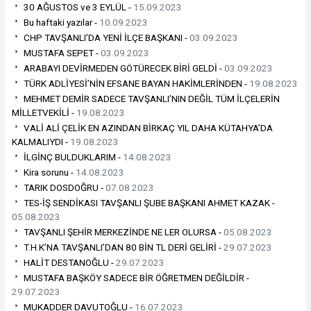
30 AĞUSTOS ve 3 EYLÜL -
15.09.2023
Bu haftaki yazılar -
10.09.2023
CHP TAVŞANLI’DA YENİ İLÇE BAŞKANI -
03.09.2023
MUSTAFA SEPET -
03.09.2023
ARABAYI DEVİRMEDEN GÖTÜRECEK BİRİ GELDİ -
03.09.2023
TÜRK ADLİYESİ’NİN EFSANE BAYAN HAKİMLERİNDEN -
19.08.2023
MEHMET DEMİR SADECE TAVŞANLI’NIN DEĞİL TÜM İLÇELERİN
MİLLETVEKİLİ -
19.08.2023
VALİ ALİ ÇELİK EN AZINDAN BİRKAÇ YIL DAHA KÜTAHYA’DA
KALMALIYDI -
19.08.2023
İLGİNÇ BULDUKLARIM -
14.08.2023
Kira sorunu -
14.08.2023
TARIK DOSDOĞRU -
07.08.2023
TES-İŞ SENDİKASI TAVŞANLI ŞUBE BAŞKANI AHMET KAZAK -
05.08.2023
TAVŞANLI ŞEHİR MERKEZİNDE NE LER OLURSA -
05.08.2023
T.H.K’NA TAVŞANLI’DAN 80 BİN TL DERİ GELİRİ -
29.07.2023
HALİT DESTANOĞLU -
29.07.2023
MUSTAFA BAŞKÖY SADECE BİR ÖĞRETMEN DEĞİLDİR -
29.07.2023
MUKADDER DAVUTOĞLU -
16.07.2023