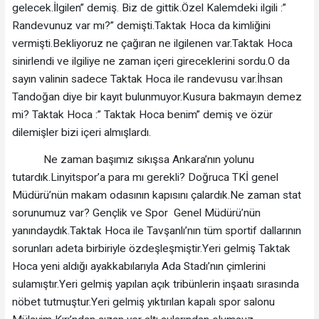
gelecek.İlgilen” demiş. Biz de gittik.Özel Kalemdeki ilgili :”
Randevunuz var mı?” demişti.Taktak Hoca da kimliğini
vermişti.Bekliyoruz ne çağıran ne ilgilenen var.Taktak Hoca
sinirlendi ve ilgiliye ne zaman içeri gireceklerini sordu.O da
sayın valinin sadece Taktak Hoca ile randevusu var.İhsan
Tandoğan diye bir kayıt bulunmuyor.Kusura bakmayın demez
mi? Taktak Hoca :” Taktak Hoca benim” demiş ve özür
dilemişler bizi içeri almışlardı.
Ne zaman başımız sıkışsa Ankara’nın yolunu
tutardık.Linyitspor’a para mı gerekli? Doğruca TKİ genel
Müdürü’nün makam odasının kapısını çalardık.Ne zaman stat
sorunumuz var? Gençlik ve Spor Genel Müdürü’nün
yanındaydık.Taktak Hoca ile Tavşanlı’nın tüm sportif dallarının
sorunları adeta birbiriyle özdeşleşmiştir.Yeri gelmiş Taktak
Hoca yeni aldığı ayakkabılarıyla Ada Stadı’nın çimlerini
sulamıştır.Yeri gelmiş yapılan açık tribünlerin inşaatı sırasında
nöbet tutmuştur.Yeri gelmiş yıktırılan kapalı spor salonu