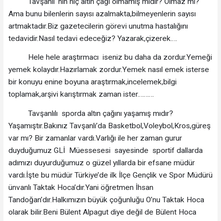
Tavşanlı ‘nın hiç altın çağı olmamış mıdır? Olmaz mı?
Ama bunu bilenlerin sayısı azalmakta,bilmeyenlerin sayısı
artmaktadır.Biz gazetecilerin görevi unutma hastalığını
tedavidir.Nasıl tedavi edeceğiz? Yazarak,çizerek….
Hele hele araştırmacı iseniz bu daha da zordur.Yemeği
yemek kolaydır.Hazırlamak zordur.Yemek nasıl emek isterse
bir konuyu enine boyuna araştırmak,incelemek,bilgi
toplamak,arşivi karıştırmak zaman ister……….
Tavşanlılı sporda altın çağını yaşamış mıdır?
Yaşamıştır.Bakınız Tavşanlı’da Basketbol,Voleybol,Kros,güreş
var mı? Bir zamanlar vardı.Varlığı ile her zaman gurur
duyduğumuz GLİ Müessesesi sayesinde sportif dallarda
adımızı duyurduğumuz o güzel yıllarda bir efsane müdür
vardı.İşte bu müdür Türkiye’de ilk İlçe Gençlik ve Spor Müdürü
ünvanlı Taktak Hoca’dır.Yani öğretmen İhsan
Tandoğan’dır.Halkımızın büyük çoğunluğu O’nu Taktak Hoca
olarak bilir.Beni Bülent Alpagut diye değil de Bülent Hoca