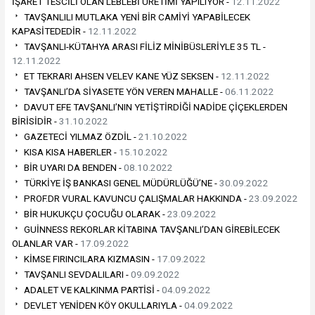
İŞARET TESCİLİ OLAN LEBLEBİ ÜRETİMİ YAPILIYOR -
12.11.2022
TAVŞANLILI MUTLAKA YENİ BİR CAMİYİ YAPABİLECEK
KAPASİTEDEDİR -
12.11.2022
TAVŞANLI-KÜTAHYA ARASI FİLİZ MİNİBÜSLERİYLE 35 TL -
12.11.2022
ET TEKRARI AHSEN VELEV KANE YÜZ SEKSEN -
12.11.2022
TAVŞANLI’DA SİYASETE YÖN VEREN MAHALLE -
06.11.2022
DAVUT EFE TAVŞANLI’NIN YETİŞTİRDİĞİ NADİDE ÇİÇEKLERDEN
BİRİSİDİR -
31.10.2022
GAZETECİ YILMAZ ÖZDİL -
21.10.2022
KISA KISA HABERLER -
15.10.2022
BİR UYARI DA BENDEN -
08.10.2022
TÜRKİYE İŞ BANKASI GENEL MÜDÜRLÜĞÜ’NE -
30.09.2022
PROF.DR VURAL KAVUNCU ÇALIŞMALAR HAKKINDA -
23.09.2022
BİR HUKUKÇU ÇOCUĞU OLARAK -
23.09.2022
GUİNNESS REKORLAR KİTABINA TAVŞANLI’DAN GİREBİLECEK
OLANLAR VAR -
17.09.2022
KİMSE FIRINCILARA KIZMASIN -
17.09.2022
TAVŞANLI SEVDALILARI -
09.09.2022
ADALET VE KALKINMA PARTİSİ -
04.09.2022
DEVLET YENİDEN KÖY OKULLARIYLA -
04.09.2022