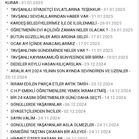
KURAR -
31.01.2025
TAVŞANLILI SİYASETÇİ EVLATLARINA TEŞEKKUR -
31.01.2025
TAVŞANLI SEVDALILARINDAN HABER VAR -
31.01.2025
KARDEŞ BELEDİYELERİMİZ İLE DE İLGİLENMELİ -
26.01.2025
ÖĞRETMENİN EVİ AÇILDIĞI ZAMAN NELER OLACAK ? -
26.01.2025
BÜTÜN GÜZELLİKLER ARDI ARDINA GELDİ -
17.01.2025
OCAK AYI İÇİNDE ANACAKLARIMIZ -
17.01.2025
TAVŞANLI’NIN GÜNDEMİNDE NELER VAR ? -
11.01.2025
TAVŞANLI KAYMAKAMLIĞI BÜNYESİNDE BİR BİRİM -
10.01.2025
DEDELER KÖYLÜ HASAN KILIÇARSLAN -
29.12.2024
ARALIK AYI 2024 YILININ SON AYINDA SEVİNDİREN VE ÜZENLER -
20.12.2024
İKRAM EDİLEN PARÇA ETLER ARTIK TARİH -
20.12.2024
C.H.P EMEKLİ ÖĞRETMENLERE YEMEK İKRAM ETMİŞ -
14.12.2024
BİR 24 KASIM ÖĞRETMENLER GÜNÜ DAHA GEÇTİ -
14.12.2024
GÖNÜLLERDE YAŞAYANLAR -
06.12.2024
SİYASETÇİLERDEN İNCİLER -
02.12.2024
SAYIN VALİM -
24.11.2024
GÖNÜLLERDE YAŞAYANLAR ASLA ÖLMEZLER -
24.11.2024
EKMEĞİNİ TAŞTAN ÇIKARAN BİR AİLEYDİ -
24.11.2024
HİMMET ÖZER’E BAŞARILAR -
16.11.2024