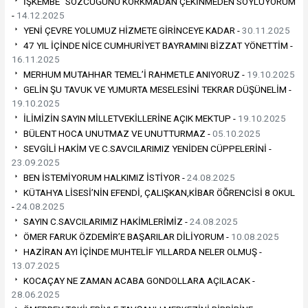
İŞKEMBE” SÖZCÜĞÜNÜ KORKMADAN ÇEKİNMEDEN SÖYLÜYORUM
-
14.12.2025
YENİ ÇEVRE YOLUMUZ HİZMETE GİRİNCEYE KADAR -
30.11.2025
47 YIL İÇİNDE NİCE CUMHURİYET BAYRAMINI BİZZAT YÖNETTİM -
16.11.2025
MERHUM MUTAHHAR TEMEL’İ RAHMETLE ANIYORUZ -
19.10.2025
GELİN ŞU TAVUK VE YUMURTA MESELESİNİ TEKRAR DÜŞÜNELİM -
19.10.2025
İLİMİZİN SAYIN MİLLETVEKİLLERİNE AÇIK MEKTUP -
19.10.2025
BÜLENT HOCA UNUTMAZ VE UNUTTURMAZ -
05.10.2025
SEVGİLİ HAKİM VE C.SAVCILARIMIZ YENİDEN CÜPPELERİNİ -
23.09.2025
BEN İSTEMİYORUM HALKIMIZ İSTİYOR -
24.08.2025
KÜTAHYA LİSESİ’NİN EFENDİ, ÇALIŞKAN,KİBAR ÖĞRENCİSİ 8 OKUL
-
24.08.2025
SAYIN C.SAVCILARIMIZ HAKİMLERİMİZ -
24.08.2025
ÖMER FARUK ÖZDEMİR’E BAŞARILAR DİLİYORUM -
10.08.2025
HAZİRAN AYI İÇİNDE MUHTELİF YILLARDA NELER OLMUŞ -
13.07.2025
KOCAÇAY NE ZAMAN ACABA GONDOLLARA AÇILACAK -
28.06.2025