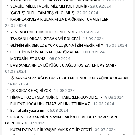
SEVGİLİ MİLLETVEKİLİMİZ MEHMET DEMİR -
29.09.2024
‘ÇAVUŞ” ÖLELİ TAM BEŞ YIL OLMUŞ -
22.09.2024
KADINLARIMIZA KIZLARIMIZA DA ÖRNEK TUVALETLER -
22.09.2024
YENİ ADLI YIL TÜM ÜLKE GENELİNDE -
15.09.2024
TAVŞANLI ORGANİZE SANAYİ BÖLGESİ -
15.09.2024
GLİ’NİN BİR ŞEKİLDE YOK OLUŞUNA İZİN VERİR Mİ ? -
15.09.2024
BELEDİYEMİZİN ALTYAPI ÇALIŞMALARI -
08.09.2024
MOTOSİKLET SAYISI -
08.09.2024
BAYRAMLARIN EN BÜYÜĞÜ 30 AĞUSTOS ZAFER BAYRAMI -
01.09.2024
İŞ BANKASI 26 AĞUSTOS 2024 TARİHİNDE 100 YAŞINDA OLACAK
-
24.08.2024
ÇOK SICAK GEÇİRİYOR -
19.08.2024
HİMMET ÖZER SEVİNDİRİCİ HABERLER GÖNDERDİ -
19.08.2024
BÜLENT HOCA UNUTMAZ VE UNUTTURMAZ -
12.08.2024
Bu haftaki yazılarım -
05.08.2024
BUGÜNE KADAR NİCE SAYIN HAKİMLER VE DE C. SAVCILARI
GÖRDÜK -
30.07.2024
KÜTAHYA’DAN BİR YAŞAR YAKIŞ GELİP GEÇTİ -
30.07.2024