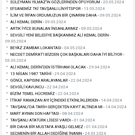
SÜLEYMAN YILMAZ’IN GÖZLERİNDEN ÖPÜYORUM -
20.05.2024
EFSANEMİZ TKİ TAVŞANLI LİNYİTSPOR -
13.05.2024
İLİM VE İRFAN ORDUMUZUN BİR ÇINARINI DAHA -
09.05.2024
ALİ KEMAL DERİN -
09.05.2024
ARTIK İYİCE BUNALAN İNSANLARIMIZ -
09.05.2024
SEVGİLİ YENİ BELEDİYE BAŞKANIMIZ ALİ KEMAL DERİN -
09.05.2024
BEYAZ ZAMBAK LOKANTASI -
04.05.2024
NECDET DEMİRAT’I BİZDEN ÇOK BAŞKALARI DAHA İYİ BİLİYOR -
03.05.2024
ALİ KEMAL DERİN’DEN İSTİRHAM OLACAK -
29.04.2024
13 NİSAN 1987 TARİHİ -
29.04.2024
GÖNÜL KAPISINI ARALAYANLAR -
22.04.2024
SEVGİLİ KAVUNCU -
22.04.2024
BİZİM TEMEL HÜCREMİZ -
22.04.2024
İTİKAF RAMAZAN AYI İÇİNDEKİ ETKİNLİKLERDEN -
14.04.2024
TAVŞANLI’DA TARİH GERÇEKTEN KAYIT ALTINDA MI -
14.04.2024
MART AYININ SON HAFTASI -
08.04.2024
TAVŞANLI ATATÜRK LİSESİ VARDI -
01.04.2024
BİR DAHA BİR MUSTAFA AYAŞLI GELMEZ -
01.04.2024
SEÇMENİN BİR ALLAH DEDİĞİNE İNANIN -
24.03.2024