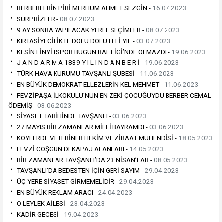
BERBERLERİN PİRİ MERHUM AHMET SEZGİN -
16.07.2023
SÜRPRİZLER -
08.07.2023
9 AY SONRA YAPILACAK YEREL SEÇİMLER -
08.07.2023
KIRTASİYECİLİKTE DOLU DOLU ELLİ YIL -
03.07.2023
KESİN LİNYİTSPOR BUGÜN BAL LİGİ’NDE OLMAZDI -
19.06.2023
J A N D A R M A 1839 Y I L I N D A N B E R İ -
19.06.2023
TÜRK HAVA KURUMU TAVŞANLI ŞUBESİ -
11.06.2023
EN BÜYÜK DEMOKRAT ELLEZLERİN KEL MEHMET -
11.06.2023
FEVZİPAŞA İLKOKULU’NUN EN ZEKİ ÇOCUĞUYDU BERBER CEMAL
ÖDEMİŞ -
03.06.2023
SİYASET TARİHİNDE TAVŞANLI -
03.06.2023
27 MAYIS BİR ZAMANLAR MİLLİ BAYRAMDI -
03.06.2023
KÖYLERDE VETERİNER HEKİM VE ZİRAAT MÜHENDİSİ -
18.05.2023
FEVZİ COŞGUN DEKAPAJ ALANLARI -
14.05.2023
BİR ZAMANLAR TAVŞANLI’DA 23 NİSAN’LAR -
08.05.2023
TAVŞANLI’DA BEDESTEN İÇİN GERİ SAYIM -
29.04.2023
ÜÇ YERE SİYASET GİRMEMELİDİR -
29.04.2023
EN BÜYÜK REKLAM ARACI -
24.04.2023
O LEYLEK AİLESİ -
23.04.2023
KADİR GECESİ -
19.04.2023