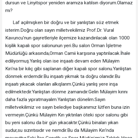
dursun ve Linyitspor yeniden aramıza katılsın diyorum.Olamaz
mı?
Laf açılmışken bir doğru ve bir yanlıştan söz etmek
isterim.Doğru olan sayın milletvekilimiz Prof.Dr. Vural
Kavuncu’nun gayretleriyle ilçemize kazandırılacak olan 1000
kişilik kapalı spor salonunun yeri.Bu salon Orman İşletme
Müdürlüğü arkasında,Orman Camii karşısına yaptırılacak.İhale
ediliyormuş.Yanlış olan ise inşaatı devam eden Mülayim
Kırı’na bir kılıç gibi saplanan diğer kapalı spor salonu.Yanliştan
dönmek erdemdir.Bu inşaatı yıkmak ta doğru olanıdır.Bu
inşaatı yıkacak olanları alkışlarım.Çünkü yanlış yere inşa
edilmektedir.Yanlıştan dönme zamanıdır.Gelin Mülayim kırını
daha fazla yıpratmayalım.Yanlıştan dönelim.Sayın
milletvekilimiz ve sayın belediye başkanımız lütfen buna izin
vermeyin.Çünkü Mülayim Kırı yıktırılan öteki spor salonu gibi
bu yeni salonu da bir gün yıkacaktır.Çünkü binaları yıkan
sudur,su sızıntısıdır ve nemdir.Bu da Mülayim Kırı’nda
mevcuttur.Eski İlçe Gençlik ve Spor Müdürümüz Taktak Hoca