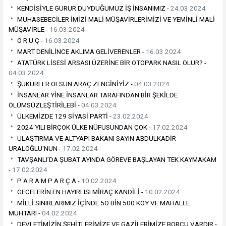
KENDİSİYLE GURUR DUYDUĞUMUZ İŞ İNSANIMIZ -
24.03.2024
MUHASEBECİLER İMİZİ MALİ MÜŞAVİRLERİMİZİ VE YEMİNLİ MALİ
MÜŞAVİRLE -
16.03.2024
O R U Ç -
16.03.2024
MART DENİLİNCE AKLIMA GELİVERENLER -
16.03.2024
ATATÜRK LİSESİ ARSASI ÜZERİNE BİR OTOPARK NASIL OLUR? -
04.03.2024
ŞÜKÜRLER OLSUN ARAÇ ZENGİNİYİZ -
04.03.2024
İNSANLAR YİNE İNSANLAR TARAFINDAN BİR ŞEKİLDE
ÖLÜMSÜZLEŞTİRİLEBİ -
04.03.2024
ÜLKEMİZDE 129 SİYASİ PARTİ -
23.02.2024
2024 YILI BİRÇOK ÜLKE NÜFUSUNDAN ÇOK -
17.02.2024
ULAŞTIRMA VE ALTYAPI BAKANI SAYIN ABDULKADİR
URALOĞLU’NUN -
17.02.2024
TAVŞANLI’DA ŞUBAT AYINDA GÖREVE BAŞLAYAN TEK KAYMAKAM
-
17.02.2024
P A R A M P A R Ç A -
10.02.2024
GECELERİN EN HAYIRLISI MİRAÇ KANDİLİ -
10.02.2024
MİLLİ SINIRLARIMIZ İÇİNDE 5O BİN 500 KÖY VE MAHALLE
MUHTARI -
04.02.2024
DEVLETİMİZİN ŞEHİTLERİMİZE VE GAZİLERİMİZE BORCU VARDIR -