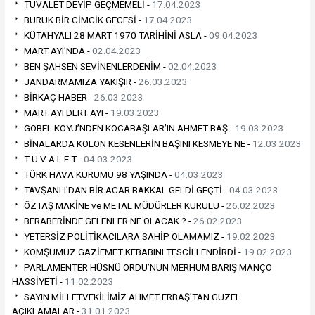
TUVALET DEYİP GEÇMEMELİ -
17.04.2023
BURUK BİR CİMCİK GECESİ -
17.04.2023
KÜTAHYALI 28 MART 1970 TARİHİNİ ASLA -
09.04.2023
MART AYI’NDA -
02.04.2023
BEN ŞAHSEN SEVİNENLERDENİM -
02.04.2023
JANDARMAMIZA YAKIŞIR -
26.03.2023
BİRKAÇ HABER -
26.03.2023
MART AYI DERT AYI -
19.03.2023
GÖBEL KÖYÜ’NDEN KOCABAŞLAR’IN AHMET BAŞ -
19.03.2023
BİNALARDA KOLON KESENLERİN BAŞINI KESMEYE NE -
12.03.2023
T U V A L E T -
04.03.2023
TÜRK HAVA KURUMU 98 YAŞINDA -
04.03.2023
TAVŞANLI’DAN BİR ACAR BAKKAL GELDİ GEÇTİ -
04.03.2023
ÖZTAŞ MAKİNE ve METAL MÜDÜRLER KURULU -
26.02.2023
BERABERİNDE GELENLER NE OLACAK ? -
26.02.2023
YETERSİZ POLİTİKACILARA SAHİP OLAMAMIZ -
19.02.2023
KOMŞUMUZ GAZİEMET KEBABINI TESCİLLENDİRDİ -
19.02.2023
PARLAMENTER HÜSNÜ ORDU’NUN MERHUM BARIŞ MANÇO
HASSİYETİ -
11.02.2023
SAYIN MİLLETVEKİLİMİZ AHMET ERBAŞ’TAN GÜZEL
AÇIKLAMALAR -
31.01.2023