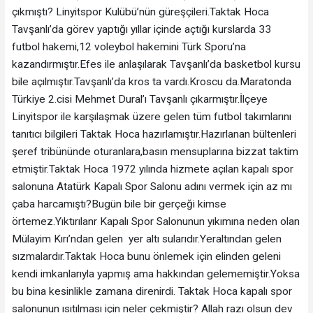
çıkmıştı? Linyitspor Kulübü’nün güreşçileri.Taktak Hoca
Tavşanlı’da görev yaptığı yıllar içinde açtığı kurslarda 33
futbol hakemi,12 voleybol hakemini Türk Sporu’na
kazandırmıştır.Efes ile anlaşılarak Tavşanlı’da basketbol kursu
bile açılmıştır.Tavşanlı’da kros ta vardı.Kroscu da.Maratonda
Türkiye 2.cisi Mehmet Dural’ı Tavşanlı çıkarmıştır.İlçeye
Linyitspor ile karşılaşmak üzere gelen tüm futbol takımlarını
tanıtıcı bilgileri Taktak Hoca hazırlamıştır.Hazırlanan bültenleri
şeref tribününde oturanlara,basın mensuplarına bizzat taktim
etmiştir.Taktak Hoca 1972 yılında hizmete açılan kapalı spor
salonuna Atatürk Kapalı Spor Salonu adını vermek için az mı
çaba harcamıştı?Bugün bile bir gerçeği kimse
örtemez.Yıktırılanr Kapalı Spor Salonunun yıkımına neden olan
Mülayim Kırı’ndan gelen yer altı sularıdır.Yeraltından gelen
sızmalardır.Taktak Hoca bunu önlemek için elinden geleni
kendi imkanlarıyla yapmış ama hakkından gelememiştir.Yoksa
bu bina kesinlikle zamana direnirdi. Taktak Hoca kapalı spor
salonunun ısıtılması için neler çekmiştir? Allah razı olsun dev