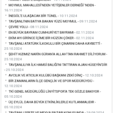
MOYMUL MAHALLESİ’NDEN YETİŞENLER DERNEĞİ 'NDEN -
16.11.2024
İNEGÖL’E ULAŞACAK BİR TÜNEL -
10.11.2024
TAVŞANLI’NIN BATIYA BAKAN YÜZÜ MOYMUL -
09.11.2024
ÇEVRE YOLU -
08.11.2024
EN BÜYÜK BAYRAM CUMHURİYET BAYRAMI -
02.11.2024
EKİM AYI GİRİNCE İÇİME BİR HÜZÜN ÇÖKER -
02.11.2024
TAVŞANLI ATATÜRK İLKOKULU BİR ÇINARINI DAHA KAYBETTİ -
25.10.2024
ŞEHİT KIZIMIZ NARİN GÜRAN’A ALLAH’TAN RAHMET DİLİYORUM -
25.10.2024
TAVŞANLILIYA İLK HAMSİ BALIĞI’NI TATTIRAN AJAN HÜSEYİN’DİR
-
25.10.2024
AVCILIK VE ATICILIK KULÜBÜ BAŞKANI ZEKİ DİNÇ -
12.10.2024
BİR ZAMANLARIN İLÇE GENÇLİK VE SPOR MÜDÜRÜYDÜ -
12.10.2024
TKİ GENEL MÜDÜRLÜĞÜ LİNYİTSPOR’A TEK GÖZLE BAKIYOR -
05.10.2024
ÜÇ EYLÜL DAHA BÜYÜK ETKİNLİKLERLE KUTLANMALIDIR -
05.10.2024
TAVŞANLI SEBZE VE MEYVA PAZARI KONUSUNDA -
29.09.2024