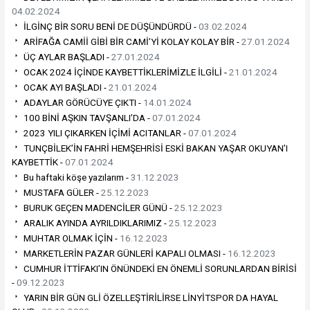
04.02.2024
İLGİNÇ BİR SORU BENİ DE DÜŞÜNDÜRDÜ -
03.02.2024
ARİFAĞA CAMİİ GİBİ BİR CAMİ’Yİ KOLAY KOLAY BİR -
27.01.2024
ÜÇ AYLAR BAŞLADI -
27.01.2024
OCAK 2024 İÇİNDE KAYBETTİKLERİMİZLE İLGİLİ -
21.01.2024
OCAK AYI BAŞLADI -
21.01.2024
ADAYLAR GÖRÜCÜYE ÇIKTI -
14.01.2024
100 BİNİ AŞKIN TAVŞANLI’DA -
07.01.2024
2023 YILI ÇIKARKEN İÇİMİ ACITANLAR -
07.01.2024
TUNÇBİLEK’İN FAHRİ HEMŞEHRİSİ ESKİ BAKAN YAŞAR OKUYAN’I
KAYBETTİK -
07.01.2024
Bu haftaki köşe yazılarım -
31.12.2023
MUSTAFA GÜLER -
25.12.2023
BURUK GEÇEN MADENCİLER GÜNÜ -
25.12.2023
ARALIK AYINDA AYRILDIKLARIMIZ -
25.12.2023
MUHTAR OLMAK İÇİN -
16.12.2023
MARKETLERİN PAZAR GÜNLERİ KAPALI OLMASI -
16.12.2023
CUMHUR İTTİFAKI’IN ÖNÜNDEKİ EN ÖNEMLİ SORUNLARDAN BİRİSİ
-
09.12.2023
YARIN BİR GÜN GLİ ÖZELLEŞTİRİLİRSE LİNYİTSPOR DA HAYAL