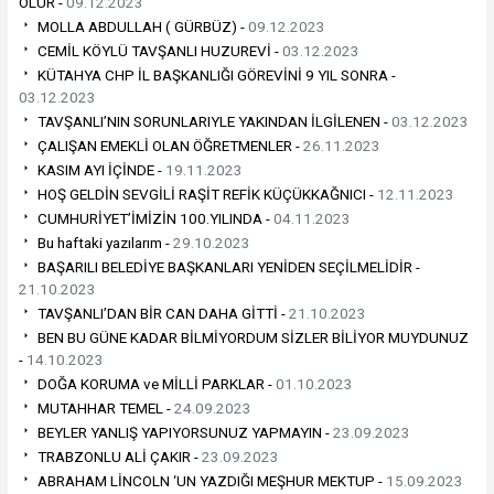
OLUR -
09.12.2023
MOLLA ABDULLAH ( GÜRBÜZ) -
09.12.2023
CEMİL KÖYLÜ TAVŞANLI HUZUREVİ -
03.12.2023
KÜTAHYA CHP İL BAŞKANLIĞI GÖREVİNİ 9 YIL SONRA -
03.12.2023
TAVŞANLI’NIN SORUNLARIYLE YAKINDAN İLGİLENEN -
03.12.2023
ÇALIŞAN EMEKLİ OLAN ÖĞRETMENLER -
26.11.2023
KASIM AYI İÇİNDE -
19.11.2023
HOŞ GELDİN SEVGİLİ RAŞİT REFİK KÜÇÜKKAĞNICI -
12.11.2023
CUMHURİYET’İMİZİN 100.YILINDA -
04.11.2023
Bu haftaki yazılarım -
29.10.2023
BAŞARILI BELEDİYE BAŞKANLARI YENİDEN SEÇİLMELİDİR -
21.10.2023
TAVŞANLI’DAN BİR CAN DAHA GİTTİ -
21.10.2023
BEN BU GÜNE KADAR BİLMİYORDUM SİZLER BİLİYOR MUYDUNUZ
-
14.10.2023
DOĞA KORUMA ve MİLLİ PARKLAR -
01.10.2023
MUTAHHAR TEMEL -
24.09.2023
BEYLER YANLIŞ YAPIYORSUNUZ YAPMAYIN -
23.09.2023
TRABZONLU ALİ ÇAKIR -
23.09.2023
ABRAHAM LİNCOLN ‘UN YAZDIĞI MEŞHUR MEKTUP -
15.09.2023