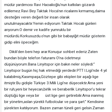
müdür yardımcısı Ravi Hacıalioğlu’nun katkıları gözardı
edilemez.Ravi Bey Taktak Hoca’nın ricalarını kırmamış,daima
desteğini veren değerli bir insan olarak
unutulmayacaktır.Yemin ediyorum Taktak Hocalı günleri
arıyorum.O demir ve kadife yumruklu bir
müdürdü.Korkusuzdu.o’nun gibi bir babayiğit müdür gösterin
gidip elini öpeceğim.
Dikili’den beni hep arar.Konuşur sohbet ederiz.Zaten
bundan böyle telefon faturamı O’na ödetmeyi
düşünüyorum.Bana Linyitspor için bakın neler söyledi:”
Linyitspor bugün hiç hak etmediği yerdedir.PTT l.Ligi’nde 4 yıl
kalabilmiş,Kasımpaşa,Göztepe gibi ekipleri bir aşağı lige
itmiştir.Bu gidişle Türkiye 3.Milli Ligi’ne düşecektir.Ama yeni
bir ruh,yeni bir heyecan,birlik ve beraberlik Linyitspor’u tekrar
düştüğü lige veya bir üst lige geri getirebilir.Ama inanmış
bir yönetim,aslan yürekli futbolcular ve para şart.” Kendisine
yürekten katılıyorum. Bazen zaman tüneli geri gelsin.Zaman