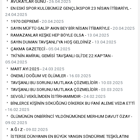
AVUKATLAR GÜNÜ -
26.04.2025
EN ESKİ SPOR KULÜBÜMÜZ GENÇLİKSPOR 23 NİSAN İTİBARİYL -
24.04.2025
1970 DEPREMİ -
20.04.2025
SAYIN MÜFTÜ GALİP AKIN BEY BİR NİSAN İTİBARİYLE -
20.04.2025
RAMAZANLAR KEŞKE HEP BÖYLE OLSA -
13.04.2025
SAYIN DUMAN TAVŞANLI’YA HOŞ GELDİNİZ -
13.04.2025
ÇAKMA GAZETECİ -
05.04.2025
TKİ’NİN AMİRAL GEMİSİ TAVŞANLI GLİ’DE 22.KAPTAN -
05.04.2025
MART AYI 2025 -
24.03.2025
ÖNEMLİ DOĞUM VE ÖLÜMLER -
16.03.2025
TAVŞANLI BU SORUNU MUTLAKA ÇÖZMELİDİR -
10.03.2025
TAVŞANLI BU SORUNU MUTLAKA ÇÖZMELİDİR -
03.03.2025
SEVGİLİ VEKİLİMDEN İSTİRHAMIMDIR -
24.02.2025
BİNLERCE KİŞİNİN SÖKÜĞÜNÜ DİKEREK BU FANİ ALEME VEDA ETTİ
-
16.02.2025
ÖLÜMÜNÜN ONBİRİNCİ YILDÖNÜMÜNDE MERHUM DAVUT ÖZAY -
09.02.2025
A Ğ I Z -
09.02.2025
İSTERSE DÜNYANIN EN BÜYÜK YANGIN SÖNDÜRME TEŞKİLATINI