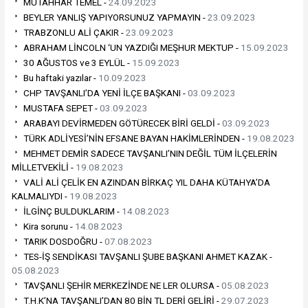
MUTAHHAR TEMEL -
24.09.2023
BEYLER YANLIŞ YAPIYORSUNUZ YAPMAYIN -
23.09.2023
TRABZONLU ALİ ÇAKIR -
23.09.2023
ABRAHAM LİNCOLN ‘UN YAZDIĞI MEŞHUR MEKTUP -
15.09.2023
30 AĞUSTOS ve 3 EYLÜL -
15.09.2023
Bu haftaki yazılar -
10.09.2023
CHP TAVŞANLI’DA YENİ İLÇE BAŞKANI -
03.09.2023
MUSTAFA SEPET -
03.09.2023
ARABAYI DEVİRMEDEN GÖTÜRECEK BİRİ GELDİ -
03.09.2023
TÜRK ADLİYESİ’NİN EFSANE BAYAN HAKİMLERİNDEN -
19.08.2023
MEHMET DEMİR SADECE TAVŞANLI’NIN DEĞİL TÜM İLÇELERİN
MİLLETVEKİLİ -
19.08.2023
VALİ ALİ ÇELİK EN AZINDAN BİRKAÇ YIL DAHA KÜTAHYA’DA
KALMALIYDI -
19.08.2023
İLGİNÇ BULDUKLARIM -
14.08.2023
Kira sorunu -
14.08.2023
TARIK DOSDOĞRU -
07.08.2023
TES-İŞ SENDİKASI TAVŞANLI ŞUBE BAŞKANI AHMET KAZAK -
05.08.2023
TAVŞANLI ŞEHİR MERKEZİNDE NE LER OLURSA -
05.08.2023
T.H.K’NA TAVŞANLI’DAN 80 BİN TL DERİ GELİRİ -
29.07.2023