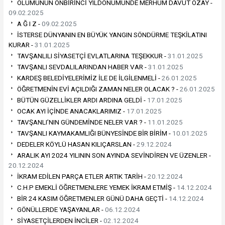
ÖLÜMÜNÜN ONBİRİNCİ YILDÖNÜMÜNDE MERHUM DAVUT ÖZAY -
09.02.2025
A Ğ I Z -
09.02.2025
İSTERSE DÜNYANIN EN BÜYÜK YANGIN SÖNDÜRME TEŞKİLATINI
KURAR -
31.01.2025
TAVŞANLILI SİYASETÇİ EVLATLARINA TEŞEKKUR -
31.01.2025
TAVŞANLI SEVDALILARINDAN HABER VAR -
31.01.2025
KARDEŞ BELEDİYELERİMİZ İLE DE İLGİLENMELİ -
26.01.2025
ÖĞRETMENİN EVİ AÇILDIĞI ZAMAN NELER OLACAK ? -
26.01.2025
BÜTÜN GÜZELLİKLER ARDI ARDINA GELDİ -
17.01.2025
OCAK AYI İÇİNDE ANACAKLARIMIZ -
17.01.2025
TAVŞANLI’NIN GÜNDEMİNDE NELER VAR ? -
11.01.2025
TAVŞANLI KAYMAKAMLIĞI BÜNYESİNDE BİR BİRİM -
10.01.2025
DEDELER KÖYLÜ HASAN KILIÇARSLAN -
29.12.2024
ARALIK AYI 2024 YILININ SON AYINDA SEVİNDİREN VE ÜZENLER -
20.12.2024
İKRAM EDİLEN PARÇA ETLER ARTIK TARİH -
20.12.2024
C.H.P EMEKLİ ÖĞRETMENLERE YEMEK İKRAM ETMİŞ -
14.12.2024
BİR 24 KASIM ÖĞRETMENLER GÜNÜ DAHA GEÇTİ -
14.12.2024
GÖNÜLLERDE YAŞAYANLAR -
06.12.2024
SİYASETÇİLERDEN İNCİLER -
02.12.2024