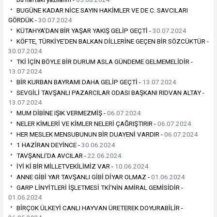
BUGÜNE KADAR NİCE SAYIN HAKİMLER VE DE C. SAVCILARI
GÖRDÜK -
30.07.2024
KÜTAHYA’DAN BİR YAŞAR YAKIŞ GELİP GEÇTİ -
30.07.2024
KÖFTE, TÜRKİYE’DEN BALKAN DİLLERİNE GEÇEN BİR SÖZCÜKTÜR -
30.07.2024
TKİ İÇİN BÖYLE BİR DURUM ASLA GÜNDEME GELMEMELİDİR -
13.07.2024
BİR KURBAN BAYRAMI DAHA GELİP GEÇTİ -
13.07.2024
SEVGİLİ TAVŞANLI PAZARCILAR ODASI BAŞKANI RIDVAN ALTAY -
13.07.2024
MUM DİBİNE IŞIK VERMEZMİŞ -
06.07.2024
NELER KİMLERİ VE KİMLER NELERİ ÇAĞRIŞTIRIR -
06.07.2024
HER MESLEK MENSUBUNUN BİR DUAYENİ VARDIR -
06.07.2024
1 HAZİRAN DEYİNCE -
30.06.2024
TAVŞANLI’DA AVCILAR -
22.06.2024
İYİ Kİ BİR MİLLETVEKİLİMİZ VAR -
10.06.2024
ANNE GİBİ YAR TAVŞANLI GİBİ DİYAR OLMAZ -
01.06.2024
GARP LİNYİTLERİ İŞLETMESİ TKİ’NİN AMİRAL GEMİSİDİR -
01.06.2024
BİRÇOK ÜLKEYİ CANLI HAYVAN ÜRETEREK DOYURABİLİR -