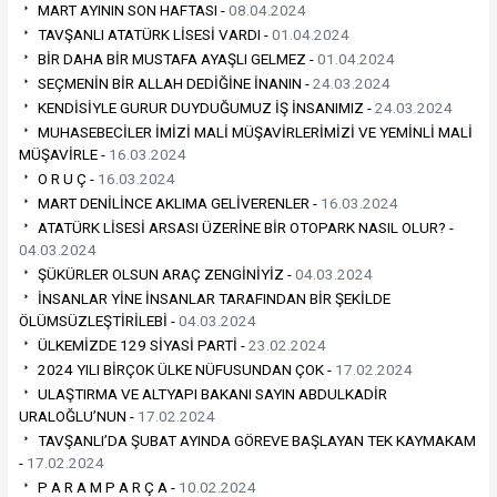
MART AYININ SON HAFTASI -
08.04.2024
TAVŞANLI ATATÜRK LİSESİ VARDI -
01.04.2024
BİR DAHA BİR MUSTAFA AYAŞLI GELMEZ -
01.04.2024
SEÇMENİN BİR ALLAH DEDİĞİNE İNANIN -
24.03.2024
KENDİSİYLE GURUR DUYDUĞUMUZ İŞ İNSANIMIZ -
24.03.2024
MUHASEBECİLER İMİZİ MALİ MÜŞAVİRLERİMİZİ VE YEMİNLİ MALİ
MÜŞAVİRLE -
16.03.2024
O R U Ç -
16.03.2024
MART DENİLİNCE AKLIMA GELİVERENLER -
16.03.2024
ATATÜRK LİSESİ ARSASI ÜZERİNE BİR OTOPARK NASIL OLUR? -
04.03.2024
ŞÜKÜRLER OLSUN ARAÇ ZENGİNİYİZ -
04.03.2024
İNSANLAR YİNE İNSANLAR TARAFINDAN BİR ŞEKİLDE
ÖLÜMSÜZLEŞTİRİLEBİ -
04.03.2024
ÜLKEMİZDE 129 SİYASİ PARTİ -
23.02.2024
2024 YILI BİRÇOK ÜLKE NÜFUSUNDAN ÇOK -
17.02.2024
ULAŞTIRMA VE ALTYAPI BAKANI SAYIN ABDULKADİR
URALOĞLU’NUN -
17.02.2024
TAVŞANLI’DA ŞUBAT AYINDA GÖREVE BAŞLAYAN TEK KAYMAKAM
-
17.02.2024
P A R A M P A R Ç A -
10.02.2024