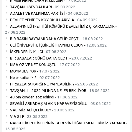
KİMSE FIRINCILARA KIZMASIN -
17.09.2022
TAVŞANLI SEVDALILARI -
09.09.2022
ADALET VE KALKINMA PARTİSİ -
04.09.2022
DEVLET YENİDEN KÖY OKULLARIYLA -
04.09.2022
ALLAH’IN LÜTFETTİĞİ KÖMÜRÜ DEVLETİMİZ ÇIKARMALIDIR -
27.08.2022
BİR BASIN BAYRAMI DAHA GELİP GEÇTİ -
18.08.2022
GLİ ÜNİVERSİTE İŞBİRLİĞİ HAYIRLI OLSUN -
12.08.2022
İSKENDER’İN KILICI -
07.08.2022
BİR BABALAR GÜNÜ DAHA GEÇTİ -
23.07.2022
KISA ÖZ VE NET KONUŞTU -
17.07.2022
MOYMULSPOR -
17.07.2022
Neler kutladık ? -
02.07.2022
HIRSIZLARA KARŞI NE YAPILABİLİR ? -
25.06.2022
TAVŞANLILI 2022 YILINDA NELER BEKLİYOR -
18.06.2022
40 bin köyden söz edilirdi -
11.06.2022
SEVGİLİ ARKADAŞIM AKIN KARAVEYİSOĞLU -
03.06.2022
VALİMİZ ALİ ÇELİK BEY -
28.05.2022
V A S I F -
23.05.2022
NARKOTİK POLİSLERİNİN GÖREVİNİ ÖĞRETMENLERİMİZ YAPARDI -
16.05.2022