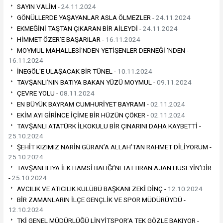
SAYIN VALİM -
24.11.2024
GÖNÜLLERDE YAŞAYANLAR ASLA ÖLMEZLER -
24.11.2024
EKMEĞİNİ TAŞTAN ÇIKARAN BİR AİLEYDİ -
24.11.2024
HİMMET ÖZER’E BAŞARILAR -
16.11.2024
MOYMUL MAHALLESİ’NDEN YETİŞENLER DERNEĞİ 'NDEN -
16.11.2024
İNEGÖL’E ULAŞACAK BİR TÜNEL -
10.11.2024
TAVŞANLI’NIN BATIYA BAKAN YÜZÜ MOYMUL -
09.11.2024
ÇEVRE YOLU -
08.11.2024
EN BÜYÜK BAYRAM CUMHURİYET BAYRAMI -
02.11.2024
EKİM AYI GİRİNCE İÇİME BİR HÜZÜN ÇÖKER -
02.11.2024
TAVŞANLI ATATÜRK İLKOKULU BİR ÇINARINI DAHA KAYBETTİ -
25.10.2024
ŞEHİT KIZIMIZ NARİN GÜRAN’A ALLAH’TAN RAHMET DİLİYORUM -
25.10.2024
TAVŞANLILIYA İLK HAMSİ BALIĞI’NI TATTIRAN AJAN HÜSEYİN’DİR
-
25.10.2024
AVCILIK VE ATICILIK KULÜBÜ BAŞKANI ZEKİ DİNÇ -
12.10.2024
BİR ZAMANLARIN İLÇE GENÇLİK VE SPOR MÜDÜRÜYDÜ -
12.10.2024
TKİ GENEL MÜDÜRLÜĞÜ LİNYİTSPOR’A TEK GÖZLE BAKIYOR -