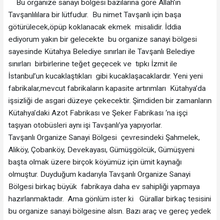
Bu organize sanayi bölgesi bazılarına göre Allah’ın
Tavşanlılılara bir lütfudur. Bu nimet Tavşanlı için başa
götürülecek,öpüp koklanacak ekmek misalidir. İddia
ediyorum yakın bir gelecekte bu organize sanayi bölgesi
sayesinde Kütahya Belediye sınırları ile Tavşanlı Belediye
sınırları birbirlerine teğet geçecek ve tıpkı İzmit ile
İstanbul’un kucaklaştıkları gibi kucaklaşacaklardır. Yeni yeni
fabrikalar,mevcut fabrikaların kapasite artırımları Kütahya’da
işsizliği de asgari düzeye çekecektir. Şimdiden bir zamanların
Kütahya’daki Azot Fabrikası ve Şeker Fabrikası ‘na işçi
taşıyan otobüsleri aynı işi Tavşanlı’ya yapıyorlar.
Tavşanlı Organize Sanayi Bölgesi çevresindeki Şahmelek,
Aliköy, Çobanköy, Devekayası, Gümüşgölcük, Gümüşyeni
başta olmak üzere birçok köyümüz için ümit kaynağı
olmuştur. Duyduğum kadarıyla Tavşanlı Organize Sanayi
Bölgesi birkaç büyük fabrikaya daha ev sahipliği yapmaya
hazırlanmaktadır. Ama gönlüm ister ki Gürallar birkaç tesisini
bu organize sanayi bölgesine alsın. Bazı araç ve gereç yedek