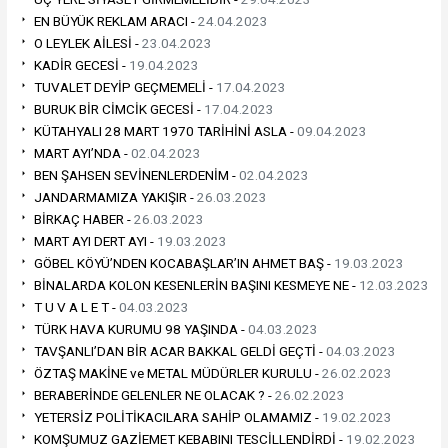
EN BÜYÜK REKLAM ARACI -
24.04.2023
O LEYLEK AİLESİ -
23.04.2023
KADİR GECESİ -
19.04.2023
TUVALET DEYİP GEÇMEMELİ -
17.04.2023
BURUK BİR CİMCİK GECESİ -
17.04.2023
KÜTAHYALI 28 MART 1970 TARİHİNİ ASLA -
09.04.2023
MART AYI’NDA -
02.04.2023
BEN ŞAHSEN SEVİNENLERDENİM -
02.04.2023
JANDARMAMIZA YAKIŞIR -
26.03.2023
BİRKAÇ HABER -
26.03.2023
MART AYI DERT AYI -
19.03.2023
GÖBEL KÖYÜ’NDEN KOCABAŞLAR’IN AHMET BAŞ -
19.03.2023
BİNALARDA KOLON KESENLERİN BAŞINI KESMEYE NE -
12.03.2023
T U V A L E T -
04.03.2023
TÜRK HAVA KURUMU 98 YAŞINDA -
04.03.2023
TAVŞANLI’DAN BİR ACAR BAKKAL GELDİ GEÇTİ -
04.03.2023
ÖZTAŞ MAKİNE ve METAL MÜDÜRLER KURULU -
26.02.2023
BERABERİNDE GELENLER NE OLACAK ? -
26.02.2023
YETERSİZ POLİTİKACILARA SAHİP OLAMAMIZ -
19.02.2023
KOMŞUMUZ GAZİEMET KEBABINI TESCİLLENDİRDİ -
19.02.2023