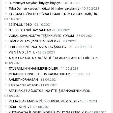
Cumhuriyet Meydanı büyüye büyüye -
10.10.2021
Tuba Duman kardeşim güzel bir haber yakalamış -
10.10.2021
TAVŞANLI GÜVECİ COĞRAFİ İŞARET ALMAYI HAKETMİŞTİR -
03.10.2021
12 EYLÜL 1980 -
03.10.2021
NEREDE O ESKİ BAYRAMLAR -
25.09.2021
VURAL KAVUNCU’YA TEŞEKKÜR EDİYORUM -
25.09.2021
EKMEK VE TAVŞANLI’DA EKMEK -
25.09.2021
LEBLEBİ DENİLİNCE AKLA TAVŞANLI GELİR -
23.09.2021
Y E N İ A D L İ Y I L -
18.09.2021
ARTIK ECZACILAR DA “ ŞEHİT” OLARAK İLAN EDİLEBİLECEK -
18.09.2021
TAVŞANLI’NIN HANIMEFENDİLERİ -
11.09.2021
MEKANIN CENNET OLSUN KASIM HOCAM -
11.09.2021
AHMET KÖRHASAN -
11.09.2021
Kara panteri özledik -
11.09.2021
ATATÜRK 26 AĞUSTOS 1924’TE İŞ BANKASI’NI KURDU -
04.09.2021
YILMAZLAR MADENCİLİK GURURUMUZ OLDU -
13.08.2021
ÖĞRETMENEVİ -
07.08.2021
KÜTAHYA’DA İL GENELİNDE BİR AVUÇ GAZETECİYİZ -
05.08.2021