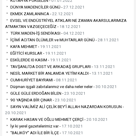
KÜTAHYA PORSELEN -
01.01.2022
DÜNYA MADENCİLER GÜNÜ -
27.12.2021
EKMEK ZAMLANINCA -
22.12.2021
EVSEL VE ENDÜSTRİYEL ATIKLARI NE ZAMAN AKARSULARIMIZA
ATMAKTAN VAZGEÇECEĞİZ -
18.12.2021
TÜRK MADEN-İŞ SENDİKASI -
04.12.2021
İÇİMİ ACITAN ÖLÜMLER ve MUHTARLAR GÜNÜ -
28.11.2021
KAFA MEHMET -
19.11.2021
EĞİTİCİ KURSLAR -
19.11.2021
ESKİLERDE I0 KASIM -
19.11.2021
TAVŞANLI’DA DOST VE ARKADAŞ GRUPLARI -
13.11.2021
NESİL MARKET BİR ANLAMDA YETİM KALDI -
13.11.2021
CUMHURİYET BAYRAMI -
08.11.2021
Düşman işgali zabıtalarımız ve daha neler neler -
30.10.2021
GÜLE GÜLE ERDOĞAN BİLEN -
23.10.2021
90 YAŞINDA BİR ÇINAR -
23.10.2021
SAYIN VALİMİZ ALİ ÇELİK BEY’İ ALLAH NAZARDAN KORUSUN -
20.10.2021
KARAK HASAN VE OĞLU MEHMET ÇERÇİ -
20.10.2021
İyi ki yerel gazetelerimiz var -
17.10.2021
“BALIKÖY” ADI İLE BİR İLÇE -
17.10.2021