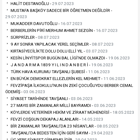
HALİT DESTANOĞLU -
29.07.2023
MUSTAFA BAŞKÖY SADECE BİR ÖĞRETMEN DEĞİLDİR -
29.07.2023
MUKADDER DAVUTOĞLU -
16.07.2023
BERBERLERİN PİRİ MERHUM AHMET SEZGİN -
16.07.2023
SÜRPRİZLER -
08.07.2023
9 AY SONRA YAPILACAK YEREL SEÇİMLER -
08.07.2023
KIRTASİYECİLİKTE DOLU DOLU ELLİ YIL -
03.07.2023
KESİN LİNYİTSPOR BUGÜN BAL LİGİ’NDE OLMAZDI -
19.06.2023
J A N D A R M A 1839 Y I L I N D A N B E R İ -
19.06.2023
TÜRK HAVA KURUMU TAVŞANLI ŞUBESİ -
11.06.2023
EN BÜYÜK DEMOKRAT ELLEZLERİN KEL MEHMET -
11.06.2023
FEVZİPAŞA İLKOKULU’NUN EN ZEKİ ÇOCUĞUYDU BERBER CEMAL
ÖDEMİŞ -
03.06.2023
SİYASET TARİHİNDE TAVŞANLI -
03.06.2023
27 MAYIS BİR ZAMANLAR MİLLİ BAYRAMDI -
03.06.2023
KÖYLERDE VETERİNER HEKİM VE ZİRAAT MÜHENDİSİ -
18.05.2023
FEVZİ COŞGUN DEKAPAJ ALANLARI -
14.05.2023
BİR ZAMANLAR TAVŞANLI’DA 23 NİSAN’LAR -
08.05.2023
TAVŞANLI’DA BEDESTEN İÇİN GERİ SAYIM -
29.04.2023
ÜÇ YERE SİYASET GİRMEMELİDİR -
29.04.2023