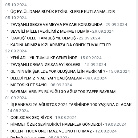
05.10.2024
ÜÇ EYLÜL DAHA BÜYÜK ETKİNLİKLERLE KUTLANMALIDIR -
05.10.2024
TAVŞANLI SEBZE VE MEYVA PAZARI KONUSUNDA -
29.09.2024
SEVGİLİ MİLLETVEKİLİMİZ MEHMET DEMİR -
29.09.2024
‘ÇAVUŞ” ÖLELİ TAM BEŞ YIL OLMUŞ -
22.09.2024
KADINLARIMIZA KIZLARIMIZA DA ÖRNEK TUVALETLER -
22.09.2024
YENİ ADLI YIL TÜM ÜLKE GENELİNDE -
15.09.2024
TAVŞANLI ORGANİZE SANAYİ BÖLGESİ -
15.09.2024
GLİ’NİN BİR ŞEKİLDE YOK OLUŞUNA İZİN VERİR Mİ ? -
15.09.2024
BELEDİYEMİZİN ALTYAPI ÇALIŞMALARI -
08.09.2024
MOTOSİKLET SAYISI -
08.09.2024
BAYRAMLARIN EN BÜYÜĞÜ 30 AĞUSTOS ZAFER BAYRAMI -
01.09.2024
İŞ BANKASI 26 AĞUSTOS 2024 TARİHİNDE 100 YAŞINDA OLACAK
-
24.08.2024
ÇOK SICAK GEÇİRİYOR -
19.08.2024
HİMMET ÖZER SEVİNDİRİCİ HABERLER GÖNDERDİ -
19.08.2024
BÜLENT HOCA UNUTMAZ VE UNUTTURMAZ -
12.08.2024
Bu haftaki yazılarım -
05.08.2024