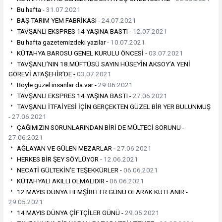
Bu hafta -
31.07.2021
BAŞ TARIM YEM FABRİKASI -
24.07.2021
TAVŞANLI EKSPRES 14 YAŞINA BASTI -
12.07.2021
Bu hafta gazetemizdeki yazılar -
10.07.2021
KÜTAHYA BAROSU GENEL KURULU ÖNCESİ -
03.07.2021
TAVŞANLI’NIN 18.MÜFTÜSÜ SAYIN HÜSEYİN AKSOY’A YENİ
GÖREVİ ATAŞEHİR’DE -
03.07.2021
Böyle güzel insanlar da var -
29.06.2021
TAVŞANLI EKSPRES 14 YAŞINA BASTI -
27.06.2021
TAVŞANLI İTFAİYESİ İÇİN GERÇEKTEN GÜZEL BİR YER BULUNMUŞ
-
27.06.2021
ÇAĞIMIZIN SORUNLARINDAN BİRİ DE MÜLTECİ SORUNU -
27.06.2021
AĞLAYAN VE GÜLEN MEZARLAR -
27.06.2021
HERKES BİR ŞEY SÖYLÜYOR -
12.06.2021
NECATİ GÜLTEKİN’E TEŞEKKÜRLER -
06.06.2021
KÜTAHYALI AKILLI OLMALIDIR -
06.06.2021
12 MAYIS DÜNYA HEMŞİRELER GÜNÜ OLARAK KUTLANIR -
29.05.2021
14 MAYIS DÜNYA ÇİFTÇİLER GÜNÜ -
29.05.2021