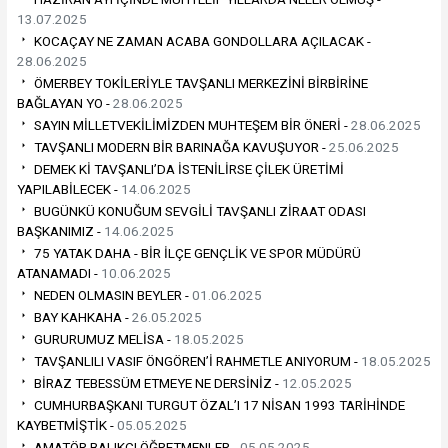
13.07.2025
KOCAÇAY NE ZAMAN ACABA GONDOLLARA AÇILACAK -
28.06.2025
ÖMERBEY TOKİLERİYLE TAVŞANLI MERKEZİNİ BİRBİRİNE
BAĞLAYAN YO -
28.06.2025
SAYIN MİLLETVEKİLİMİZDEN MUHTEŞEM BİR ÖNERİ -
28.06.2025
TAVŞANLI MODERN BİR BARINAĞA KAVUŞUYOR -
25.06.2025
DEMEK Kİ TAVŞANLI’DA İSTENİLİRSE ÇİLEK ÜRETİMİ
YAPILABİLECEK -
14.06.2025
BUGÜNKÜ KONUĞUM SEVGİLİ TAVŞANLI ZİRAAT ODASI
BAŞKANIMIZ -
14.06.2025
75 YATAK DAHA - BİR İLÇE GENÇLİK VE SPOR MÜDÜRÜ
ATANAMADI -
10.06.2025
NEDEN OLMASIN BEYLER -
01.06.2025
BAY KAHKAHA -
26.05.2025
GURURUMUZ MELİSA -
18.05.2025
TAVŞANLILI VASIF ÖNGÖREN’İ RAHMETLE ANIYORUM -
18.05.2025
BİRAZ TEBESSÜM ETMEYE NE DERSİNİZ -
12.05.2025
CUMHURBAŞKANI TURGUT ÖZAL’I 17 NİSAN 1993 TARİHİNDE
KAYBETMİŞTİK -
05.05.2025
AMATÖR BALIKÇI ÖĞRETMENLER -
05.05.2025