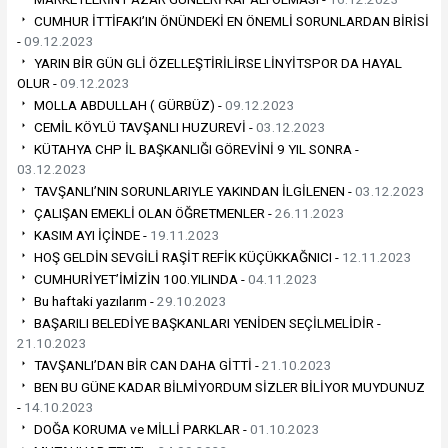
CUMHUR İTTİFAKI’IN ÖNÜNDEKİ EN ÖNEMLİ SORUNLARDAN BİRİSİ
-
09.12.2023
YARIN BİR GÜN GLİ ÖZELLEŞTİRİLİRSE LİNYİTSPOR DA HAYAL
OLUR -
09.12.2023
MOLLA ABDULLAH ( GÜRBÜZ) -
09.12.2023
CEMİL KÖYLÜ TAVŞANLI HUZUREVİ -
03.12.2023
KÜTAHYA CHP İL BAŞKANLIĞI GÖREVİNİ 9 YIL SONRA -
03.12.2023
TAVŞANLI’NIN SORUNLARIYLE YAKINDAN İLGİLENEN -
03.12.2023
ÇALIŞAN EMEKLİ OLAN ÖĞRETMENLER -
26.11.2023
KASIM AYI İÇİNDE -
19.11.2023
HOŞ GELDİN SEVGİLİ RAŞİT REFİK KÜÇÜKKAĞNICI -
12.11.2023
CUMHURİYET’İMİZİN 100.YILINDA -
04.11.2023
Bu haftaki yazılarım -
29.10.2023
BAŞARILI BELEDİYE BAŞKANLARI YENİDEN SEÇİLMELİDİR -
21.10.2023
TAVŞANLI’DAN BİR CAN DAHA GİTTİ -
21.10.2023
BEN BU GÜNE KADAR BİLMİYORDUM SİZLER BİLİYOR MUYDUNUZ
-
14.10.2023
DOĞA KORUMA ve MİLLİ PARKLAR -
01.10.2023