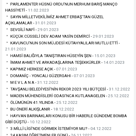
PARLAMENTER HÜSNÜ ORDU’NUN MERHUM BARIŞ MANÇO
HASSİYETİ -
11.02.2023
SAYIN MİLLETVEKİLİMİZ AHMET ERBAŞ’TAN GÜZEL
AÇIKLAMALAR -
31.01.2023
SEVGİLİ NAFİ -
29.01.2023
KÜÇÜK CÜSSELİ DEV ADAM YASİN DEMİRCİ -
29.01.2023
KAVUNCU’NUN SON MÜJDESİ KÜTAHYALILARI MUTLU ETTİ -
21.01.2023
HAMSİ BALIĞIYLA TANIŞTIRAN HÜSEYİN ŞEN -
15.01.2023
İMAM AHMET VE ARKADAŞLARINA TEŞEKKÜRLER -
14.01.2023
KAPIMIZ HERKESE AÇIK -
07.01.2023
DOMANİÇ - YONCALI GÜZERGAHI -
07.01.2023
M E V L A N A -
31.12.2022
TAVŞANLI BELEDİYESİ’NİN REKOR 2023 YILI BÜTÇESİ -
31.12.2022
MADEN MÜHENDİSLERİ ODASI’NCA KUTLANAGELEN -
25.12.2022
ÖLÜMÜNÜN 41.YILINDA -
25.12.2022
BU ÖNERİ ALKIŞLANIR -
18.12.2022
HAYVAN BARINAKLARI KONUSU BİR HABERLE GÜNDEME BOMBA
GİBİ DÜŞTÜ -
10.12.2022
3.MİLLİ LİGİ’NDE GÖRMEK İSTEMİYOR MU? -
04.12.2022
24 KASIM ÖĞRETMENLER GÜNÜ -
26.11.2022