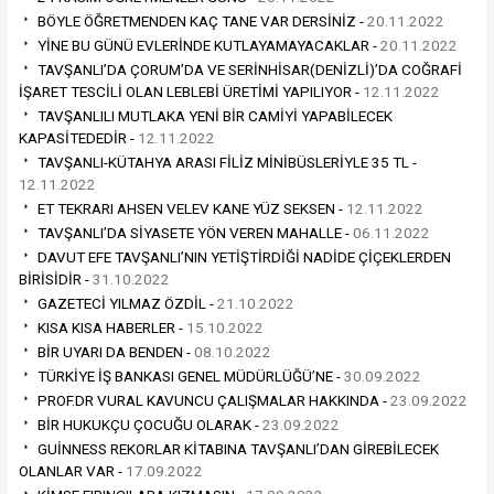
BÖYLE ÖĞRETMENDEN KAÇ TANE VAR DERSİNİZ -
20.11.2022
YİNE BU GÜNÜ EVLERİNDE KUTLAYAMAYACAKLAR -
20.11.2022
TAVŞANLI’DA ÇORUM’DA VE SERİNHİSAR(DENİZLİ)’DA COĞRAFİ
İŞARET TESCİLİ OLAN LEBLEBİ ÜRETİMİ YAPILIYOR -
12.11.2022
TAVŞANLILI MUTLAKA YENİ BİR CAMİYİ YAPABİLECEK
KAPASİTEDEDİR -
12.11.2022
TAVŞANLI-KÜTAHYA ARASI FİLİZ MİNİBÜSLERİYLE 35 TL -
12.11.2022
ET TEKRARI AHSEN VELEV KANE YÜZ SEKSEN -
12.11.2022
TAVŞANLI’DA SİYASETE YÖN VEREN MAHALLE -
06.11.2022
DAVUT EFE TAVŞANLI’NIN YETİŞTİRDİĞİ NADİDE ÇİÇEKLERDEN
BİRİSİDİR -
31.10.2022
GAZETECİ YILMAZ ÖZDİL -
21.10.2022
KISA KISA HABERLER -
15.10.2022
BİR UYARI DA BENDEN -
08.10.2022
TÜRKİYE İŞ BANKASI GENEL MÜDÜRLÜĞÜ’NE -
30.09.2022
PROF.DR VURAL KAVUNCU ÇALIŞMALAR HAKKINDA -
23.09.2022
BİR HUKUKÇU ÇOCUĞU OLARAK -
23.09.2022
GUİNNESS REKORLAR KİTABINA TAVŞANLI’DAN GİREBİLECEK
OLANLAR VAR -
17.09.2022