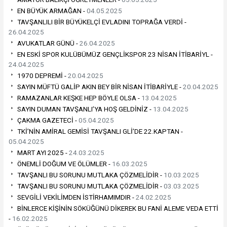
EN BÜYÜK ARMAĞAN -
04.05.2025
TAVŞANLILI BİR BÜYÜKELÇİ EVLADINI TOPRAĞA VERDİ -
26.04.2025
AVUKATLAR GÜNÜ -
26.04.2025
EN ESKİ SPOR KULÜBÜMÜZ GENÇLİKSPOR 23 NİSAN İTİBARİYL -
24.04.2025
1970 DEPREMİ -
20.04.2025
SAYIN MÜFTÜ GALİP AKIN BEY BİR NİSAN İTİBARİYLE -
20.04.2025
RAMAZANLAR KEŞKE HEP BÖYLE OLSA -
13.04.2025
SAYIN DUMAN TAVŞANLI’YA HOŞ GELDİNİZ -
13.04.2025
ÇAKMA GAZETECİ -
05.04.2025
TKİ’NİN AMİRAL GEMİSİ TAVŞANLI GLİ’DE 22.KAPTAN -
05.04.2025
MART AYI 2025 -
24.03.2025
ÖNEMLİ DOĞUM VE ÖLÜMLER -
16.03.2025
TAVŞANLI BU SORUNU MUTLAKA ÇÖZMELİDİR -
10.03.2025
TAVŞANLI BU SORUNU MUTLAKA ÇÖZMELİDİR -
03.03.2025
SEVGİLİ VEKİLİMDEN İSTİRHAMIMDIR -
24.02.2025
BİNLERCE KİŞİNİN SÖKÜĞÜNÜ DİKEREK BU FANİ ALEME VEDA ETTİ
-
16.02.2025