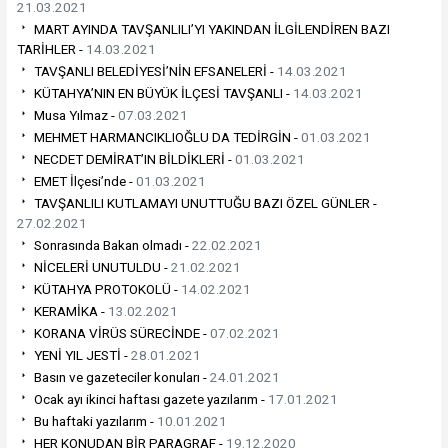
21.03.2021
MART AYINDA TAVŞANLILI’YI YAKINDAN İLGİLENDİREN BAZI
TARİHLER -
14.03.2021
TAVŞANLI BELEDİYESİ’NİN EFSANELERİ -
14.03.2021
KÜTAHYA’NIN EN BÜYÜK İLÇESİ TAVŞANLI -
14.03.2021
Musa Yılmaz -
07.03.2021
MEHMET HARMANCIKLIOĞLU DA TEDİRGİN -
01.03.2021
NECDET DEMİRAT’IN BİLDİKLERİ -
01.03.2021
EMET İlçesi’nde -
01.03.2021
TAVŞANLILI KUTLAMAYI UNUTTUĞU BAZI ÖZEL GÜNLER -
27.02.2021
Sonrasında Bakan olmadı -
22.02.2021
NİCELERİ UNUTULDU -
21.02.2021
KÜTAHYA PROTOKOLÜ -
14.02.2021
KERAMİKA -
13.02.2021
KORANA VİRÜS SÜRECİNDE -
07.02.2021
YENİ YIL JESTİ -
28.01.2021
Basın ve gazeteciler konuları -
24.01.2021
Ocak ayı ikinci haftası gazete yazılarım -
17.01.2021
Bu haftaki yazılarım -
10.01.2021
HER KONUDAN BİR PARAGRAF -
19.12.2020