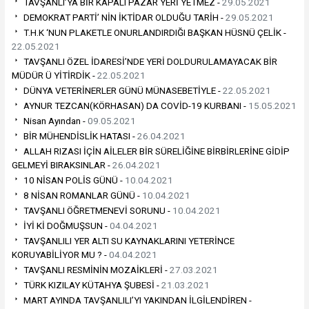
TAVŞANLI’YA BİR KAPALI PAZAR YERİ YETMEZ -
29.05.2021
DEMOKRAT PARTİ’ NİN İKTİDAR OLDUĞU TARİH -
29.05.2021
T.H.K ‘NUN PLAKETLE ONURLANDIRDIĞI BAŞKAN HÜSNÜ ÇELİK -
22.05.2021
TAVŞANLI ÖZEL İDARESİ’NDE YERİ DOLDURULAMAYACAK BİR
MÜDÜR Ü YİTİRDİK -
22.05.2021
DÜNYA VETERİNERLER GÜNÜ MÜNASEBETİYLE -
22.05.2021
AYNUR TEZCAN(KÖRHASAN) DA COVİD-19 KURBANI -
15.05.2021
Nisan Ayından -
09.05.2021
BİR MÜHENDİSLİK HATASI -
26.04.2021
ALLAH RIZASI İÇİN AİLELER BİR SÜRELİĞİNE BİRBİRLERİNE GİDİP
GELMEYİ BIRAKSINLAR -
26.04.2021
10 NİSAN POLİS GÜNÜ -
10.04.2021
8 NİSAN ROMANLAR GÜNÜ -
10.04.2021
TAVŞANLI ÖĞRETMENEVİ SORUNU -
10.04.2021
İYİ Kİ DOĞMUŞSUN -
04.04.2021
TAVŞANLILI YER ALTI SU KAYNAKLARINI YETERİNCE
KORUYABİLİYOR MU ? -
04.04.2021
TAVŞANLI RESMİNİN MOZAİKLERİ -
27.03.2021
TÜRK KIZILAY KÜTAHYA ŞUBESİ -
21.03.2021
MART AYINDA TAVŞANLILI’YI YAKINDAN İLGİLENDİREN -