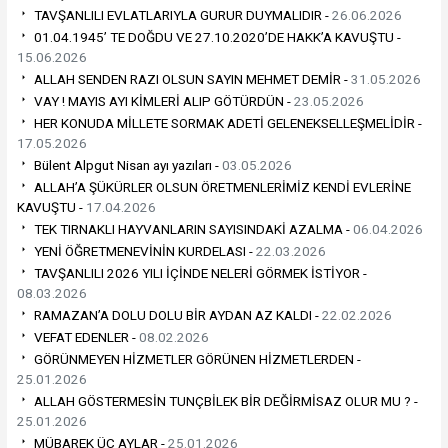
TAVŞANLILI EVLATLARIYLA GURUR DUYMALIDIR -
26.06.2026
01.04.1945’ TE DOĞDU VE 27.10.2020’DE HAKK’A KAVUŞTU -
15.06.2026
ALLAH SENDEN RAZI OLSUN SAYIN MEHMET DEMİR -
31.05.2026
VAY ! MAYIS AYI KİMLERİ ALIP GÖTÜRDÜN -
23.05.2026
HER KONUDA MİLLETE SORMAK ADETİ GELENEKSELLEŞMELİDİR -
17.05.2026
Bülent Alpgut Nisan ayı yazıları -
03.05.2026
ALLAH’A ŞÜKÜRLER OLSUN ÖRETMENLERİMİZ KENDİ EVLERİNE
KAVUŞTU -
17.04.2026
TEK TIRNAKLI HAYVANLARIN SAYISINDAKİ AZALMA -
06.04.2026
YENİ ÖĞRETMENEVİNİN KURDELASI -
22.03.2026
TAVŞANLILI 2026 YILI İÇİNDE NELERİ GÖRMEK İSTİYOR -
08.03.2026
RAMAZAN’A DOLU DOLU BİR AYDAN AZ KALDI -
22.02.2026
VEFAT EDENLER -
08.02.2026
GÖRÜNMEYEN HİZMETLER GÖRÜNEN HİZMETLERDEN -
25.01.2026
ALLAH GÖSTERMESİN TUNÇBİLEK BİR DEĞİRMİSAZ OLUR MU ? -
25.01.2026
MÜBAREK ÜÇ AYLAR -
25.01.2026