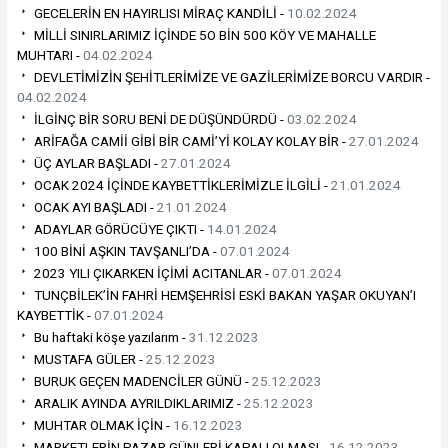
GECELERİN EN HAYIRLISI MİRAÇ KANDİLİ -
10.02.2024
MİLLİ SINIRLARIMIZ İÇİNDE 5O BİN 500 KÖY VE MAHALLE
MUHTARI -
04.02.2024
DEVLETİMİZİN ŞEHİTLERİMİZE VE GAZİLERİMİZE BORCU VARDIR -
04.02.2024
İLGİNÇ BİR SORU BENİ DE DÜŞÜNDÜRDÜ -
03.02.2024
ARİFAĞA CAMİİ GİBİ BİR CAMİ’Yİ KOLAY KOLAY BİR -
27.01.2024
ÜÇ AYLAR BAŞLADI -
27.01.2024
OCAK 2024 İÇİNDE KAYBETTİKLERİMİZLE İLGİLİ -
21.01.2024
OCAK AYI BAŞLADI -
21.01.2024
ADAYLAR GÖRÜCÜYE ÇIKTI -
14.01.2024
100 BİNİ AŞKIN TAVŞANLI’DA -
07.01.2024
2023 YILI ÇIKARKEN İÇİMİ ACITANLAR -
07.01.2024
TUNÇBİLEK’İN FAHRİ HEMŞEHRİSİ ESKİ BAKAN YAŞAR OKUYAN’I
KAYBETTİK -
07.01.2024
Bu haftaki köşe yazılarım -
31.12.2023
MUSTAFA GÜLER -
25.12.2023
BURUK GEÇEN MADENCİLER GÜNÜ -
25.12.2023
ARALIK AYINDA AYRILDIKLARIMIZ -
25.12.2023
MUHTAR OLMAK İÇİN -
16.12.2023
MARKETLERİN PAZAR GÜNLERİ KAPALI OLMASI -
16.12.2023