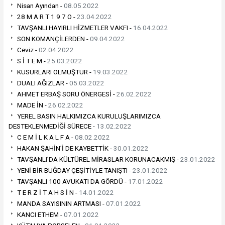
Nisan Ayından -
08.05.2022
28 M A R T 1 9 7 O -
23.04.2022
TAVŞANLI HAYIRLI HİZMETLER VAKFI -
16.04.2022
SON KOMANÇİLERDEN -
09.04.2022
Ceviz -
02.04.2022
S İ T E M -
25.03.2022
KUSURLARI OLMUŞTUR -
19.03.2022
DUALI AĞIZLAR -
05.03.2022
AHMET ERBAŞ SORU ÖNERGESİ -
26.02.2022
MADE İN -
26.02.2022
YEREL BASIN HALKIMIZCA KURULUŞLARIMIZCA
DESTEKLENMEDİĞİ SÜRECE -
13.02.2022
C E M İ L K A L F A -
08.02.2022
HAKAN ŞAHİN’İ DE KAYBETTİK -
30.01.2022
TAVŞANLI’DA KÜLTÜREL MİRASLAR KORUNACAKMIŞ -
23.01.2022
YENİ BİR BUĞDAY ÇEŞİTİYLE TANIŞTI -
23.01.2022
TAVŞANLI 100 AVUKATI DA GÖRDÜ -
17.01.2022
T E R Z İ T A H S İ N -
14.01.2022
MANDA SAYISININ ARTMASI -
07.01.2022
KANCI ETHEM -
07.01.2022