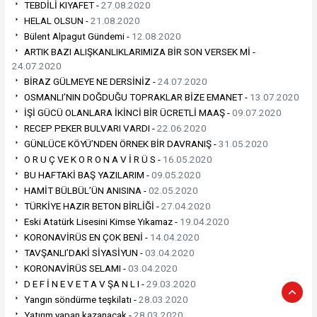
TEBDİLİ KIYAFET -
27.08.2020
HELAL OLSUN -
21.08.2020
Bülent Alpagut Gündemi -
12.08.2020
ARTIK BAZI ALIŞKANLIKLARIMIZA BİR SON VERSEK Mİ -
24.07.2020
BİRAZ GÜLMEYE NE DERSİNİZ -
24.07.2020
OSMANLI’NIN DOĞDUĞU TOPRAKLAR BİZE EMANET -
13.07.2020
İŞİ GÜCÜ OLANLARA İKİNCİ BİR ÜCRETLİ MAAŞ -
09.07.2020
RECEP PEKER BULVARI VARDI -
22.06.2020
GÜNLÜCE KÖYÜ’NDEN ÖRNEK BİR DAVRANIŞ -
31.05.2020
O R U Ç VE K O R O N A V İ R Ü S -
16.05.2020
BU HAFTAKİ BAŞ YAZILARIM -
09.05.2020
HAMİT BÜLBÜL’ÜN ANISINA -
02.05.2020
TÜRKİYE HAZIR BETON BİRLİĞİ -
27.04.2020
Eski Atatürk Lisesini Kimse Yıkamaz -
19.04.2020
KORONAVİRÜS EN ÇOK BENİ -
14.04.2020
TAVŞANLI’DAKİ SİYASİYUN -
03.04.2020
KORONAVİRÜS SELAMI -
03.04.2020
D E F İ N E V E T A V ŞA N L I -
29.03.2020
Yangın söndürme teşkilatı -
28.03.2020
Yatırım yapan kazanacak -
28.03.2020