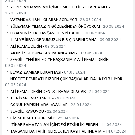
26.05.2024
YILIN 5.AYI MAYIS AYI İÇİNDE MUHTELİF YILLARDA NEL -
26.05.2024
VATANDAŞ HAKLI OLARAK SORUYOR -
26.05.2024
SÜLEYMAN YILMAZ’IN GÖZLERİNDEN ÖPÜYORUM -
20.05.2024
EFSANEMİZ TKİ TAVŞANLI LİNYİTSPOR -
13.05.2024
İLİM VE İRFAN ORDUMUZUN BİR ÇINARINI DAHA -
09.05.2024
ALİ KEMAL DERİN -
09.05.2024
ARTIK İYİCE BUNALAN İNSANLARIMIZ -
09.05.2024
SEVGİLİ YENİ BELEDİYE BAŞKANIMIZ ALİ KEMAL DERİN -
09.05.2024
BEYAZ ZAMBAK LOKANTASI -
04.05.2024
NECDET DEMİRAT’I BİZDEN ÇOK BAŞKALARI DAHA İYİ BİLİYOR -
03.05.2024
ALİ KEMAL DERİN’DEN İSTİRHAM OLACAK -
29.04.2024
13 NİSAN 1987 TARİHİ -
29.04.2024
GÖNÜL KAPISINI ARALAYANLAR -
22.04.2024
SEVGİLİ KAVUNCU -
22.04.2024
BİZİM TEMEL HÜCREMİZ -
22.04.2024
İTİKAF RAMAZAN AYI İÇİNDEKİ ETKİNLİKLERDEN -
14.04.2024
TAVŞANLI’DA TARİH GERÇEKTEN KAYIT ALTINDA MI -
14.04.2024