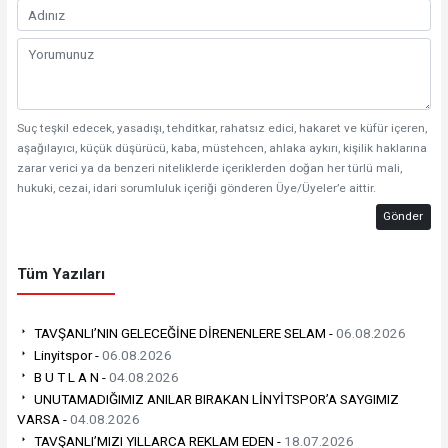
Suç teşkil edecek, yasadışı, tehditkar, rahatsız edici, hakaret ve küfür içeren,
aşağılayıcı, küçük düşürücü, kaba, müstehcen, ahlaka aykırı, kişilik haklarına
zarar verici ya da benzeri niteliklerde içeriklerden doğan her türlü mali,
hukuki, cezai, idari sorumluluk içeriği gönderen Üye/Üyeler’e aittir.
Gönder
Tüm Yazıları
TAVŞANLI’NIN GELECEĞİNE DİRENENLERE SELAM -
06.08.2026
Linyitspor -
06.08.2026
B U T L A N -
04.08.2026
UNUTAMADIĞIMIZ ANILAR BIRAKAN LİNYİTSPOR’A SAYGIMIZ
VARSA -
04.08.2026
TAVŞANLI’MIZI YILLARCA REKLAM EDEN -
18.07.2026