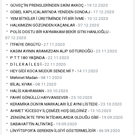
GÜVEÇ’İN PRENSLERİNDEN SAİM AKKOÇ -
19.12.2020
GÖBEL KAPLICALARI’NDA YENİDEN SONDAJ -
17.12.2020
YEM BİTKİLER İ ÜRETİMİNDE İYİ BİR İVME -
10.12.2020
HALKIMIZIN GÖZÜNDEN KAÇANLAR -
07.12.2020
POLİS DOSTU BİR KAYMAKAM BEKİR SITKI HANLIOĞLU -
07.12.2020
İTFAİYE ÖRGÜTÜ -
27.11.2020
KASIM AYININ ARAMIZDAN ALIP GÖTÜRDÜĞÜ -
23.11.2020
P T T 180 YAŞINDA -
22.11.2020
D İ L E R A İ L E S İ -
22.11.2020
HEY GİDİ KOCA MÜDÜR SENDE Mİ ? -
14.11.2020
Mehmet Madan -
08.11.2020
BİLAL KIYAK -
08.11.2020
HALİS KAHRAMAN -
30.10.2020
FAHRİ GÖNÜLLÜ HAYVANSEVER -
25.10.2020
KERAMİKA DÜNYA MARKALARI İLE AYNI LİSTEDE -
23.10.2020
AHMET YÜCESOY İLÇEMİZE HOŞ GELDİNİZ -
13.10.2020
ZENGİNLİKTE TIPKI İKTİDARLARDA OLDUĞU GİBİ -
19.09.2020
SABAHATTİN ALTINTAŞ -
19.09.2020
LİNYİTSPOR’A GEREKEN İLGİYİ GÖSTERMELİDİR -
06.09.2020