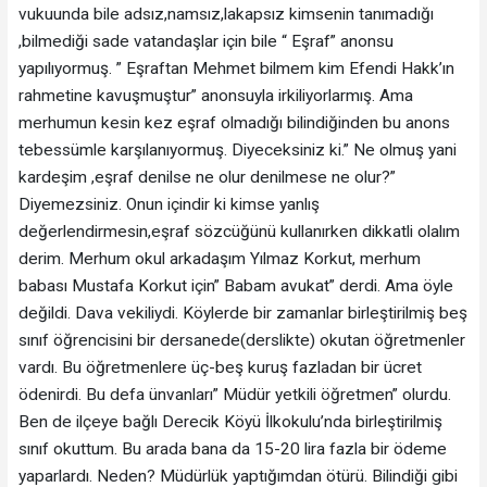
vukuunda bile adsız,namsız,lakapsız kimsenin tanımadığı
,bilmediği sade vatandaşlar için bile “ Eşraf” anonsu
yapılıyormuş. ” Eşraftan Mehmet bilmem kim Efendi Hakk’ın
rahmetine kavuşmuştur” anonsuyla irkiliyorlarmış. Ama
merhumun kesin kez eşraf olmadığı bilindiğinden bu anons
tebessümle karşılanıyormuş. Diyeceksiniz ki.” Ne olmuş yani
kardeşim ,eşraf denilse ne olur denilmese ne olur?”
Diyemezsiniz. Onun içindir ki kimse yanlış
değerlendirmesin,eşraf sözcüğünü kullanırken dikkatli olalım
derim. Merhum okul arkadaşım Yılmaz Korkut, merhum
babası Mustafa Korkut için” Babam avukat” derdi. Ama öyle
değildi. Dava vekiliydi. Köylerde bir zamanlar birleştirilmiş beş
sınıf öğrencisini bir dersanede(derslikte) okutan öğretmenler
vardı. Bu öğretmenlere üç-beş kuruş fazladan bir ücret
ödenirdi. Bu defa ünvanları” Müdür yetkili öğretmen” olurdu.
Ben de ilçeye bağlı Derecik Köyü İlkokulu’nda birleştirilmiş
sınıf okuttum. Bu arada bana da 15-20 lira fazla bir ödeme
yaparlardı. Neden? Müdürlük yaptığımdan ötürü. Bilindiği gibi