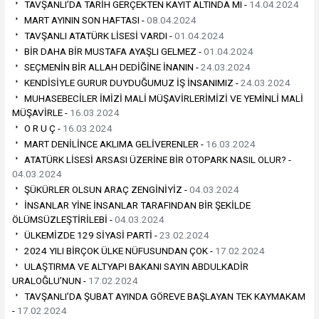
TAVŞANLI’DA TARİH GERÇEKTEN KAYIT ALTINDA MI -
14.04.2024
MART AYININ SON HAFTASI -
08.04.2024
TAVŞANLI ATATÜRK LİSESİ VARDI -
01.04.2024
BİR DAHA BİR MUSTAFA AYAŞLI GELMEZ -
01.04.2024
SEÇMENİN BİR ALLAH DEDİĞİNE İNANIN -
24.03.2024
KENDİSİYLE GURUR DUYDUĞUMUZ İŞ İNSANIMIZ -
24.03.2024
MUHASEBECİLER İMİZİ MALİ MÜŞAVİRLERİMİZİ VE YEMİNLİ MALİ
MÜŞAVİRLE -
16.03.2024
O R U Ç -
16.03.2024
MART DENİLİNCE AKLIMA GELİVERENLER -
16.03.2024
ATATÜRK LİSESİ ARSASI ÜZERİNE BİR OTOPARK NASIL OLUR? -
04.03.2024
ŞÜKÜRLER OLSUN ARAÇ ZENGİNİYİZ -
04.03.2024
İNSANLAR YİNE İNSANLAR TARAFINDAN BİR ŞEKİLDE
ÖLÜMSÜZLEŞTİRİLEBİ -
04.03.2024
ÜLKEMİZDE 129 SİYASİ PARTİ -
23.02.2024
2024 YILI BİRÇOK ÜLKE NÜFUSUNDAN ÇOK -
17.02.2024
ULAŞTIRMA VE ALTYAPI BAKANI SAYIN ABDULKADİR
URALOĞLU’NUN -
17.02.2024
TAVŞANLI’DA ŞUBAT AYINDA GÖREVE BAŞLAYAN TEK KAYMAKAM
-
17.02.2024