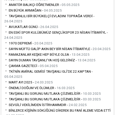
AMATÖR BALIKÇI ÖĞRETMENLER -
05.05.2025
EN BÜYÜK ARMAĞAN -
04.05.2025
TAVŞANLILI BİR BÜYÜKELÇİ EVLADINI TOPRAĞA VERDİ -
26.04.2025
AVUKATLAR GÜNÜ -
26.04.2025
EN ESKİ SPOR KULÜBÜMÜZ GENÇLİKSPOR 23 NİSAN İTİBARİYL -
24.04.2025
1970 DEPREMİ -
20.04.2025
SAYIN MÜFTÜ GALİP AKIN BEY BİR NİSAN İTİBARİYLE -
20.04.2025
RAMAZANLAR KEŞKE HEP BÖYLE OLSA -
13.04.2025
SAYIN DUMAN TAVŞANLI’YA HOŞ GELDİNİZ -
13.04.2025
ÇAKMA GAZETECİ -
05.04.2025
TKİ’NİN AMİRAL GEMİSİ TAVŞANLI GLİ’DE 22.KAPTAN -
05.04.2025
MART AYI 2025 -
24.03.2025
ÖNEMLİ DOĞUM VE ÖLÜMLER -
16.03.2025
TAVŞANLI BU SORUNU MUTLAKA ÇÖZMELİDİR -
10.03.2025
TAVŞANLI BU SORUNU MUTLAKA ÇÖZMELİDİR -
03.03.2025
SEVGİLİ VEKİLİMDEN İSTİRHAMIMDIR -
24.02.2025
BİNLERCE KİŞİNİN SÖKÜĞÜNÜ DİKEREK BU FANİ ALEME VEDA ETTİ