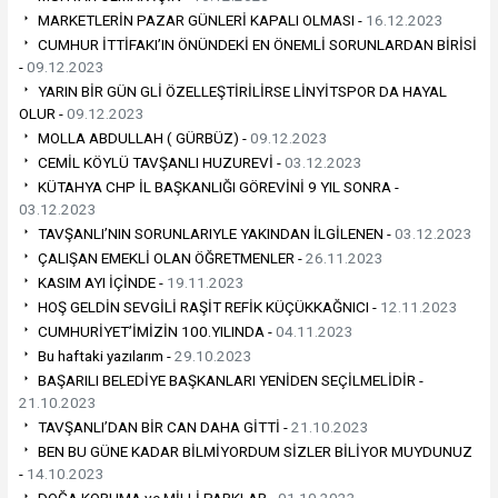
MARKETLERİN PAZAR GÜNLERİ KAPALI OLMASI -
16.12.2023
CUMHUR İTTİFAKI’IN ÖNÜNDEKİ EN ÖNEMLİ SORUNLARDAN BİRİSİ
-
09.12.2023
YARIN BİR GÜN GLİ ÖZELLEŞTİRİLİRSE LİNYİTSPOR DA HAYAL
OLUR -
09.12.2023
MOLLA ABDULLAH ( GÜRBÜZ) -
09.12.2023
CEMİL KÖYLÜ TAVŞANLI HUZUREVİ -
03.12.2023
KÜTAHYA CHP İL BAŞKANLIĞI GÖREVİNİ 9 YIL SONRA -
03.12.2023
TAVŞANLI’NIN SORUNLARIYLE YAKINDAN İLGİLENEN -
03.12.2023
ÇALIŞAN EMEKLİ OLAN ÖĞRETMENLER -
26.11.2023
KASIM AYI İÇİNDE -
19.11.2023
HOŞ GELDİN SEVGİLİ RAŞİT REFİK KÜÇÜKKAĞNICI -
12.11.2023
CUMHURİYET’İMİZİN 100.YILINDA -
04.11.2023
Bu haftaki yazılarım -
29.10.2023
BAŞARILI BELEDİYE BAŞKANLARI YENİDEN SEÇİLMELİDİR -
21.10.2023
TAVŞANLI’DAN BİR CAN DAHA GİTTİ -
21.10.2023
BEN BU GÜNE KADAR BİLMİYORDUM SİZLER BİLİYOR MUYDUNUZ
-
14.10.2023