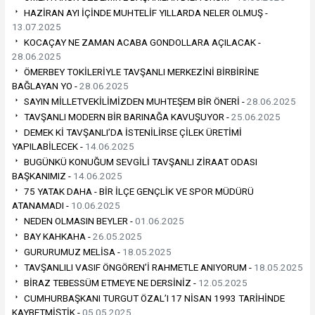
HAZİRAN AYI İÇİNDE MUHTELİF YILLARDA NELER OLMUŞ -
13.07.2025
KOCAÇAY NE ZAMAN ACABA GONDOLLARA AÇILACAK -
28.06.2025
ÖMERBEY TOKİLERİYLE TAVŞANLI MERKEZİNİ BİRBİRİNE
BAĞLAYAN YO -
28.06.2025
SAYIN MİLLETVEKİLİMİZDEN MUHTEŞEM BİR ÖNERİ -
28.06.2025
TAVŞANLI MODERN BİR BARINAĞA KAVUŞUYOR -
25.06.2025
DEMEK Kİ TAVŞANLI’DA İSTENİLİRSE ÇİLEK ÜRETİMİ
YAPILABİLECEK -
14.06.2025
BUGÜNKÜ KONUĞUM SEVGİLİ TAVŞANLI ZİRAAT ODASI
BAŞKANIMIZ -
14.06.2025
75 YATAK DAHA - BİR İLÇE GENÇLİK VE SPOR MÜDÜRÜ
ATANAMADI -
10.06.2025
NEDEN OLMASIN BEYLER -
01.06.2025
BAY KAHKAHA -
26.05.2025
GURURUMUZ MELİSA -
18.05.2025
TAVŞANLILI VASIF ÖNGÖREN’İ RAHMETLE ANIYORUM -
18.05.2025
BİRAZ TEBESSÜM ETMEYE NE DERSİNİZ -
12.05.2025
CUMHURBAŞKANI TURGUT ÖZAL’I 17 NİSAN 1993 TARİHİNDE
KAYBETMİŞTİK -
05.05.2025