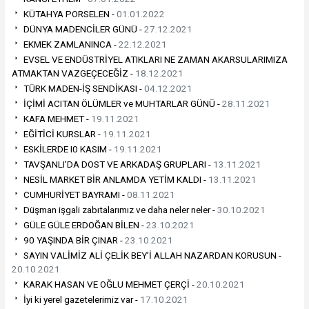
KÜTAHYA PORSELEN -
01.01.2022
DÜNYA MADENCİLER GÜNÜ -
27.12.2021
EKMEK ZAMLANINCA -
22.12.2021
EVSEL VE ENDÜSTRİYEL ATIKLARI NE ZAMAN AKARSULARIMIZA
ATMAKTAN VAZGEÇECEĞİZ -
18.12.2021
TÜRK MADEN-İŞ SENDİKASI -
04.12.2021
İÇİMİ ACITAN ÖLÜMLER ve MUHTARLAR GÜNÜ -
28.11.2021
KAFA MEHMET -
19.11.2021
EĞİTİCİ KURSLAR -
19.11.2021
ESKİLERDE I0 KASIM -
19.11.2021
TAVŞANLI’DA DOST VE ARKADAŞ GRUPLARI -
13.11.2021
NESİL MARKET BİR ANLAMDA YETİM KALDI -
13.11.2021
CUMHURİYET BAYRAMI -
08.11.2021
Düşman işgali zabıtalarımız ve daha neler neler -
30.10.2021
GÜLE GÜLE ERDOĞAN BİLEN -
23.10.2021
90 YAŞINDA BİR ÇINAR -
23.10.2021
SAYIN VALİMİZ ALİ ÇELİK BEY’İ ALLAH NAZARDAN KORUSUN -
20.10.2021
KARAK HASAN VE OĞLU MEHMET ÇERÇİ -
20.10.2021
İyi ki yerel gazetelerimiz var -
17.10.2021