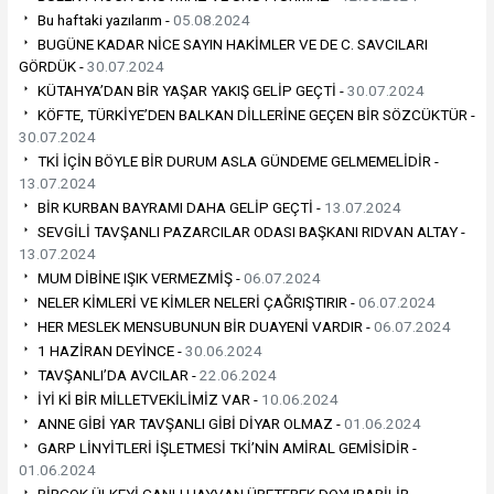
Bu haftaki yazılarım -
05.08.2024
BUGÜNE KADAR NİCE SAYIN HAKİMLER VE DE C. SAVCILARI
GÖRDÜK -
30.07.2024
KÜTAHYA’DAN BİR YAŞAR YAKIŞ GELİP GEÇTİ -
30.07.2024
KÖFTE, TÜRKİYE’DEN BALKAN DİLLERİNE GEÇEN BİR SÖZCÜKTÜR -
30.07.2024
TKİ İÇİN BÖYLE BİR DURUM ASLA GÜNDEME GELMEMELİDİR -
13.07.2024
BİR KURBAN BAYRAMI DAHA GELİP GEÇTİ -
13.07.2024
SEVGİLİ TAVŞANLI PAZARCILAR ODASI BAŞKANI RIDVAN ALTAY -
13.07.2024
MUM DİBİNE IŞIK VERMEZMİŞ -
06.07.2024
NELER KİMLERİ VE KİMLER NELERİ ÇAĞRIŞTIRIR -
06.07.2024
HER MESLEK MENSUBUNUN BİR DUAYENİ VARDIR -
06.07.2024
1 HAZİRAN DEYİNCE -
30.06.2024
TAVŞANLI’DA AVCILAR -
22.06.2024
İYİ Kİ BİR MİLLETVEKİLİMİZ VAR -
10.06.2024
ANNE GİBİ YAR TAVŞANLI GİBİ DİYAR OLMAZ -
01.06.2024
GARP LİNYİTLERİ İŞLETMESİ TKİ’NİN AMİRAL GEMİSİDİR -
01.06.2024