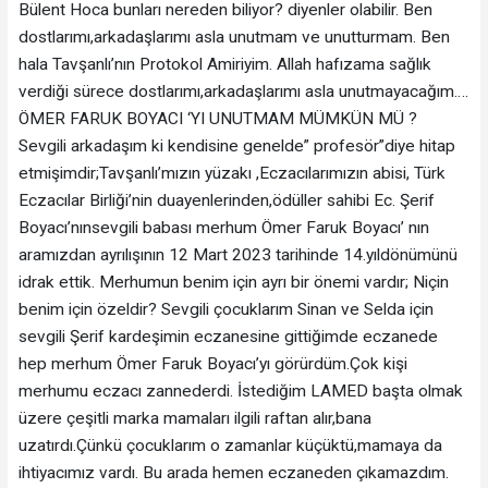
Bülent Hoca bunları nereden biliyor? diyenler olabilir. Ben
dostlarımı,arkadaşlarımı asla unutmam ve unutturmam. Ben
hala Tavşanlı’nın Protokol Amiriyim. Allah hafızama sağlık
verdiği sürece dostlarımı,arkadaşlarımı asla unutmayacağım….
ÖMER FARUK BOYACI ‘YI UNUTMAM MÜMKÜN MÜ ?
Sevgili arkadaşım ki kendisine genelde” profesör”diye hitap
etmişimdir;Tavşanlı’mızın yüzakı ,Eczacılarımızın abisi, Türk
Eczacılar Birliği’nin duayenlerinden,ödüller sahibi Ec. Şerif
Boyacı’nınsevgili babası merhum Ömer Faruk Boyacı’ nın
aramızdan ayrılışının 12 Mart 2023 tarihinde 14.yıldönümünü
idrak ettik. Merhumun benim için ayrı bir önemi vardır; Niçin
benim için özeldir? Sevgili çocuklarım Sinan ve Selda için
sevgili Şerif kardeşimin eczanesine gittiğimde eczanede
hep merhum Ömer Faruk Boyacı’yı görürdüm.Çok kişi
merhumu eczacı zannederdi. İstediğim LAMED başta olmak
üzere çeşitli marka mamaları ilgili raftan alır,bana
uzatırdı.Çünkü çocuklarım o zamanlar küçüktü,mamaya da
ihtiyacımız vardı. Bu arada hemen eczaneden çıkamazdım.