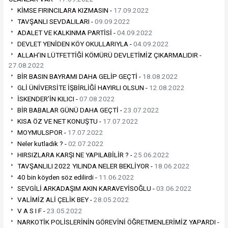
KİMSE FIRINCILARA KIZMASIN -
17.09.2022
TAVŞANLI SEVDALILARI -
09.09.2022
ADALET VE KALKINMA PARTİSİ -
04.09.2022
DEVLET YENİDEN KÖY OKULLARIYLA -
04.09.2022
ALLAH’IN LÜTFETTİĞİ KÖMÜRÜ DEVLETİMİZ ÇIKARMALIDIR -
27.08.2022
BİR BASIN BAYRAMI DAHA GELİP GEÇTİ -
18.08.2022
GLİ ÜNİVERSİTE İŞBİRLİĞİ HAYIRLI OLSUN -
12.08.2022
İSKENDER’İN KILICI -
07.08.2022
BİR BABALAR GÜNÜ DAHA GEÇTİ -
23.07.2022
KISA ÖZ VE NET KONUŞTU -
17.07.2022
MOYMULSPOR -
17.07.2022
Neler kutladık ? -
02.07.2022
HIRSIZLARA KARŞI NE YAPILABİLİR ? -
25.06.2022
TAVŞANLILI 2022 YILINDA NELER BEKLİYOR -
18.06.2022
40 bin köyden söz edilirdi -
11.06.2022
SEVGİLİ ARKADAŞIM AKIN KARAVEYİSOĞLU -
03.06.2022
VALİMİZ ALİ ÇELİK BEY -
28.05.2022
V A S I F -
23.05.2022
NARKOTİK POLİSLERİNİN GÖREVİNİ ÖĞRETMENLERİMİZ YAPARDI -