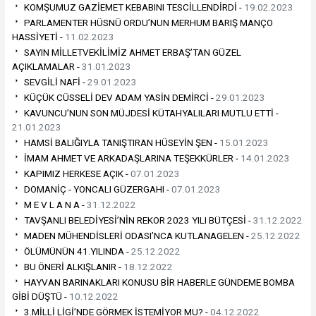
KOMŞUMUZ GAZİEMET KEBABINI TESCİLLENDİRDİ -
19.02.2023
PARLAMENTER HÜSNÜ ORDU’NUN MERHUM BARIŞ MANÇO
HASSİYETİ -
11.02.2023
SAYIN MİLLETVEKİLİMİZ AHMET ERBAŞ’TAN GÜZEL
AÇIKLAMALAR -
31.01.2023
SEVGİLİ NAFİ -
29.01.2023
KÜÇÜK CÜSSELİ DEV ADAM YASİN DEMİRCİ -
29.01.2023
KAVUNCU’NUN SON MÜJDESİ KÜTAHYALILARI MUTLU ETTİ -
21.01.2023
HAMSİ BALIĞIYLA TANIŞTIRAN HÜSEYİN ŞEN -
15.01.2023
İMAM AHMET VE ARKADAŞLARINA TEŞEKKÜRLER -
14.01.2023
KAPIMIZ HERKESE AÇIK -
07.01.2023
DOMANİÇ - YONCALI GÜZERGAHI -
07.01.2023
M E V L A N A -
31.12.2022
TAVŞANLI BELEDİYESİ’NİN REKOR 2023 YILI BÜTÇESİ -
31.12.2022
MADEN MÜHENDİSLERİ ODASI’NCA KUTLANAGELEN -
25.12.2022
ÖLÜMÜNÜN 41.YILINDA -
25.12.2022
BU ÖNERİ ALKIŞLANIR -
18.12.2022
HAYVAN BARINAKLARI KONUSU BİR HABERLE GÜNDEME BOMBA
GİBİ DÜŞTÜ -
10.12.2022
3.MİLLİ LİGİ’NDE GÖRMEK İSTEMİYOR MU? -
04.12.2022