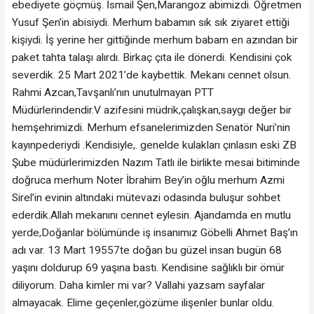
ebediyete göçmüş. İsmail Şen,Marangoz abimizdi. Öğretmen
Yusuf Şen’in abisiydi. Merhum babamın sık sık ziyaret ettiği
kişiydi. İş yerine her gittiğinde merhum babam en azından bir
paket tahta talaşı alırdı. Birkaç çıta ile dönerdi. Kendisini çok
severdik. 25 Mart 2021’de kaybettik. Mekanı cennet olsun.
Rahmi Azcan,Tavşanlı’nın unutulmayan PTT
Müdürlerindendir.V azifesini müdrik,çalışkan,saygı değer bir
hemşehrimizdi. Merhum efsanelerimizden Senatör Nuri’nin
kayınpederiydi .Kendisiyle,. genelde kulakları çınlasın eski ZB
Şube müdürlerimizden Nazım Tatlı ile birlikte mesai bitiminde
doğruca merhum Noter İbrahim Bey’in oğlu merhum Azmi
Sirel’in evinin altındaki mütevazi odasında buluşur sohbet
ederdik.Allah mekanını cennet eylesin. Ajandamda en mutlu
yerde,Doğanlar bölümünde iş insanımız Göbelli Ahmet Baş’ın
adı var. 13 Mart 19557te doğan bu güzel insan bugün 68
yaşını doldurup 69 yaşına bastı. Kendisine sağlıklı bir ömür
diliyorum. Daha kimler mi var? Vallahi yazsam sayfalar
almayacak. Elime geçenler,gözüme ilişenler bunlar oldu.