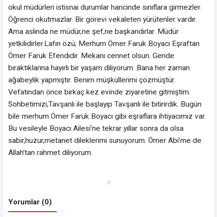
okul müdürleri istisnai durumlar haricinde sınıflara girmezler.
Öğrenci okutmazlar. Bir görevi vekaleten yürütenler vardır.
Ama aslında ne müdür,ne şef,ne başkandırlar. Müdür
yetkilidirler.Lafın özü; Merhum Ömer Faruk Boyacı Eşraftan
Ömer Faruk Efendidir. Mekanı cennet olsun. Geride
bıraktıklarına hayırlı bir yaşam diliyorum. Bana her zaman
ağabeylik yapmıştır. Benim müşküllerimi çözmüştür.
Vefatından önce birkaç kez evinde ziyaretine gitmiştim.
Sohbetimizi,Tavşanlı ile başlayıp Tavşanlı ile bitirirdik. Bugün
bile merhum Ömer Faruk Boyacı gibi eşraflara ihtiyacımız var.
Bu vesileyle Boyacı Ailesi’ne tekrar yıllar sonra da olsa
sabır,huzur,metanet dileklerimi sunuyorum. Ömer Abi’me de
Allah’tan rahmet diliyorum.
#
Yorumlar (0)