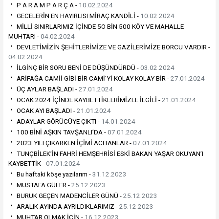
P A R A M P A R Ç A -
10.02.2024
GECELERİN EN HAYIRLISI MİRAÇ KANDİLİ -
10.02.2024
MİLLİ SINIRLARIMIZ İÇİNDE 5O BİN 500 KÖY VE MAHALLE
MUHTARI -
04.02.2024
DEVLETİMİZİN ŞEHİTLERİMİZE VE GAZİLERİMİZE BORCU VARDIR -
04.02.2024
İLGİNÇ BİR SORU BENİ DE DÜŞÜNDÜRDÜ -
03.02.2024
ARİFAĞA CAMİİ GİBİ BİR CAMİ’Yİ KOLAY KOLAY BİR -
27.01.2024
ÜÇ AYLAR BAŞLADI -
27.01.2024
OCAK 2024 İÇİNDE KAYBETTİKLERİMİZLE İLGİLİ -
21.01.2024
OCAK AYI BAŞLADI -
21.01.2024
ADAYLAR GÖRÜCÜYE ÇIKTI -
14.01.2024
100 BİNİ AŞKIN TAVŞANLI’DA -
07.01.2024
2023 YILI ÇIKARKEN İÇİMİ ACITANLAR -
07.01.2024
TUNÇBİLEK’İN FAHRİ HEMŞEHRİSİ ESKİ BAKAN YAŞAR OKUYAN’I
KAYBETTİK -
07.01.2024
Bu haftaki köşe yazılarım -
31.12.2023
MUSTAFA GÜLER -
25.12.2023
BURUK GEÇEN MADENCİLER GÜNÜ -
25.12.2023
ARALIK AYINDA AYRILDIKLARIMIZ -
25.12.2023
MUHTAR OLMAK İÇİN -
16.12.2023