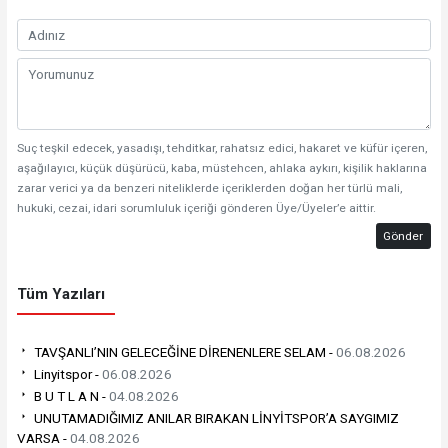
Suç teşkil edecek, yasadışı, tehditkar, rahatsız edici, hakaret ve küfür içeren,
aşağılayıcı, küçük düşürücü, kaba, müstehcen, ahlaka aykırı, kişilik haklarına
zarar verici ya da benzeri niteliklerde içeriklerden doğan her türlü mali,
hukuki, cezai, idari sorumluluk içeriği gönderen Üye/Üyeler’e aittir.
Gönder
Tüm Yazıları
TAVŞANLI’NIN GELECEĞİNE DİRENENLERE SELAM -
06.08.2026
Linyitspor -
06.08.2026
B U T L A N -
04.08.2026
UNUTAMADIĞIMIZ ANILAR BIRAKAN LİNYİTSPOR’A SAYGIMIZ
VARSA -
04.08.2026