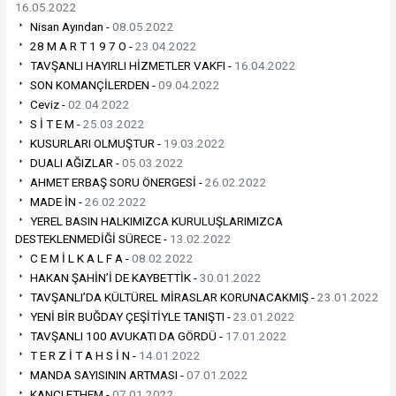
16.05.2022
Nisan Ayından -
08.05.2022
28 M A R T 1 9 7 O -
23.04.2022
TAVŞANLI HAYIRLI HİZMETLER VAKFI -
16.04.2022
SON KOMANÇİLERDEN -
09.04.2022
Ceviz -
02.04.2022
S İ T E M -
25.03.2022
KUSURLARI OLMUŞTUR -
19.03.2022
DUALI AĞIZLAR -
05.03.2022
AHMET ERBAŞ SORU ÖNERGESİ -
26.02.2022
MADE İN -
26.02.2022
YEREL BASIN HALKIMIZCA KURULUŞLARIMIZCA
DESTEKLENMEDİĞİ SÜRECE -
13.02.2022
C E M İ L K A L F A -
08.02.2022
HAKAN ŞAHİN’İ DE KAYBETTİK -
30.01.2022
TAVŞANLI’DA KÜLTÜREL MİRASLAR KORUNACAKMIŞ -
23.01.2022
YENİ BİR BUĞDAY ÇEŞİTİYLE TANIŞTI -
23.01.2022
TAVŞANLI 100 AVUKATI DA GÖRDÜ -
17.01.2022
T E R Z İ T A H S İ N -
14.01.2022
MANDA SAYISININ ARTMASI -
07.01.2022
KANCI ETHEM -
07.01.2022