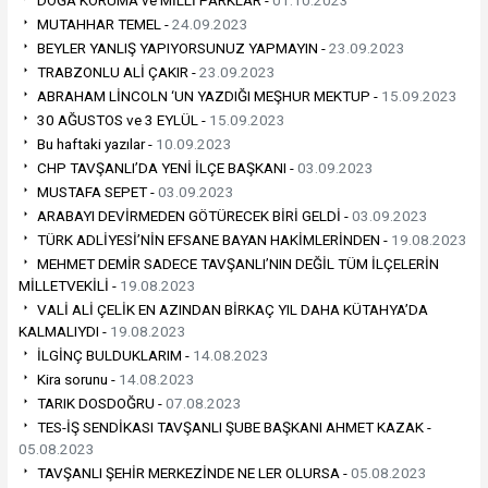
DOĞA KORUMA ve MİLLİ PARKLAR -
01.10.2023
MUTAHHAR TEMEL -
24.09.2023
BEYLER YANLIŞ YAPIYORSUNUZ YAPMAYIN -
23.09.2023
TRABZONLU ALİ ÇAKIR -
23.09.2023
ABRAHAM LİNCOLN ‘UN YAZDIĞI MEŞHUR MEKTUP -
15.09.2023
30 AĞUSTOS ve 3 EYLÜL -
15.09.2023
Bu haftaki yazılar -
10.09.2023
CHP TAVŞANLI’DA YENİ İLÇE BAŞKANI -
03.09.2023
MUSTAFA SEPET -
03.09.2023
ARABAYI DEVİRMEDEN GÖTÜRECEK BİRİ GELDİ -
03.09.2023
TÜRK ADLİYESİ’NİN EFSANE BAYAN HAKİMLERİNDEN -
19.08.2023
MEHMET DEMİR SADECE TAVŞANLI’NIN DEĞİL TÜM İLÇELERİN
MİLLETVEKİLİ -
19.08.2023
VALİ ALİ ÇELİK EN AZINDAN BİRKAÇ YIL DAHA KÜTAHYA’DA
KALMALIYDI -
19.08.2023
İLGİNÇ BULDUKLARIM -
14.08.2023
Kira sorunu -
14.08.2023
TARIK DOSDOĞRU -
07.08.2023
TES-İŞ SENDİKASI TAVŞANLI ŞUBE BAŞKANI AHMET KAZAK -
05.08.2023
TAVŞANLI ŞEHİR MERKEZİNDE NE LER OLURSA -
05.08.2023