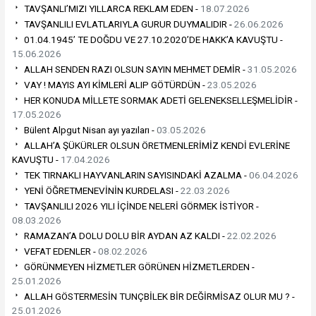
TAVŞANLI’MIZI YILLARCA REKLAM EDEN -
18.07.2026
TAVŞANLILI EVLATLARIYLA GURUR DUYMALIDIR -
26.06.2026
01.04.1945’ TE DOĞDU VE 27.10.2020’DE HAKK’A KAVUŞTU -
15.06.2026
ALLAH SENDEN RAZI OLSUN SAYIN MEHMET DEMİR -
31.05.2026
VAY ! MAYIS AYI KİMLERİ ALIP GÖTÜRDÜN -
23.05.2026
HER KONUDA MİLLETE SORMAK ADETİ GELENEKSELLEŞMELİDİR -
17.05.2026
Bülent Alpgut Nisan ayı yazıları -
03.05.2026
ALLAH’A ŞÜKÜRLER OLSUN ÖRETMENLERİMİZ KENDİ EVLERİNE
KAVUŞTU -
17.04.2026
TEK TIRNAKLI HAYVANLARIN SAYISINDAKİ AZALMA -
06.04.2026
YENİ ÖĞRETMENEVİNİN KURDELASI -
22.03.2026
TAVŞANLILI 2026 YILI İÇİNDE NELERİ GÖRMEK İSTİYOR -
08.03.2026
RAMAZAN’A DOLU DOLU BİR AYDAN AZ KALDI -
22.02.2026
VEFAT EDENLER -
08.02.2026
GÖRÜNMEYEN HİZMETLER GÖRÜNEN HİZMETLERDEN -
25.01.2026
ALLAH GÖSTERMESİN TUNÇBİLEK BİR DEĞİRMİSAZ OLUR MU ? -
25.01.2026