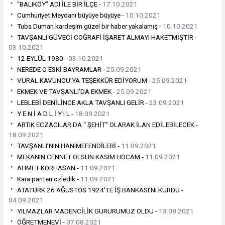
“BALIKÖY” ADI İLE BİR İLÇE -
17.10.2021
Cumhuriyet Meydanı büyüye büyüye -
10.10.2021
Tuba Duman kardeşim güzel bir haber yakalamış -
10.10.2021
TAVŞANLI GÜVECİ COĞRAFİ İŞARET ALMAYI HAKETMİŞTİR -
03.10.2021
12 EYLÜL 1980 -
03.10.2021
NEREDE O ESKİ BAYRAMLAR -
25.09.2021
VURAL KAVUNCU’YA TEŞEKKÜR EDİYORUM -
25.09.2021
EKMEK VE TAVŞANLI’DA EKMEK -
25.09.2021
LEBLEBİ DENİLİNCE AKLA TAVŞANLI GELİR -
23.09.2021
Y E N İ A D L İ Y I L -
18.09.2021
ARTIK ECZACILAR DA “ ŞEHİT” OLARAK İLAN EDİLEBİLECEK -
18.09.2021
TAVŞANLI’NIN HANIMEFENDİLERİ -
11.09.2021
MEKANIN CENNET OLSUN KASIM HOCAM -
11.09.2021
AHMET KÖRHASAN -
11.09.2021
Kara panteri özledik -
11.09.2021
ATATÜRK 26 AĞUSTOS 1924’TE İŞ BANKASI’NI KURDU -
04.09.2021
YILMAZLAR MADENCİLİK GURURUMUZ OLDU -
13.08.2021
ÖĞRETMENEVİ -
07.08.2021