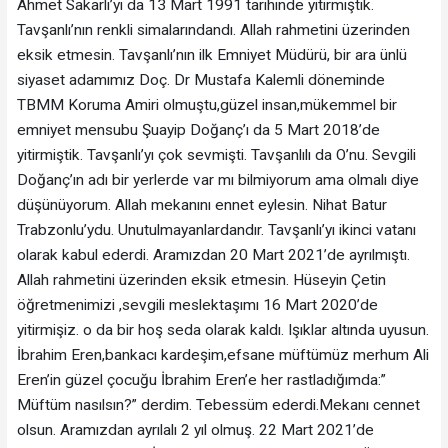
Ahmet Sakarlı’yı da 13 Mart 1991 tarihinde yitirmiştik.
Tavşanlı’nın renkli simalarındandı. Allah rahmetini üzerinden
eksik etmesin. Tavşanlı’nın ilk Emniyet Müdürü, bir ara ünlü
siyaset adamımız Doç. Dr Mustafa Kalemli döneminde
TBMM Koruma Amiri olmuştu,güzel insan,mükemmel bir
emniyet mensubu Şuayip Doğanç’ı da 5 Mart 2018’de
yitirmiştik. Tavşanlı’yı çok sevmişti. Tavşanlılı da O’nu. Sevgili
Doğanç’ın adı bir yerlerde var mı bilmiyorum ama olmalı diye
düşünüyorum. Allah mekanını ennet eylesin. Nihat Batur
Trabzonlu’ydu. Unutulmayanlardandır. Tavşanlı’yı ikinci vatanı
olarak kabul ederdi. Aramızdan 20 Mart 2021’de ayrılmıştı.
Allah rahmetini üzerinden eksik etmesin. Hüseyin Çetin
öğretmenimizi ,sevgili meslektaşımı 16 Mart 2020’de
yitirmişiz. o da bir hoş seda olarak kaldı. Işıklar altında uyusun.
İbrahim Eren,bankacı kardeşim,efsane müftümüz merhum Ali
Eren’in güzel çocuğu İbrahim Eren’e her rastladığımda:”
Müftüm nasılsın?” derdim. Tebessüm ederdi.Mekanı cennet
olsun. Aramızdan ayrılalı 2 yıl olmuş. 22 Mart 2021’de