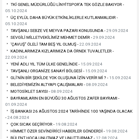
TKİ GENEL MÜDÜRLÜĞÜ LİNYİTSPOR’A TEK GÖZLE BAKIYOR -
05.10.2024
ÜÇ EYLÜL DAHA BÜYÜK ETKİNLİKLERLE KUTLANMALIDIR -
05.10.2024
TAVŞANLI SEBZE VE MEYVA PAZARI KONUSUNDA -
29.09.2024
SEVGİLİ MİLLETVEKİLİMİZ MEHMET DEMİR -
29.09.2024
‘ÇAVUŞ” ÖLELİ TAM BEŞ YIL OLMUŞ -
22.09.2024
KADINLARIMIZA KIZLARIMIZA DA ÖRNEK TUVALETLER -
22.09.2024
YENİ ADLI YIL TÜM ÜLKE GENELİNDE -
15.09.2024
TAVŞANLI ORGANİZE SANAYİ BÖLGESİ -
15.09.2024
GLİ’NİN BİR ŞEKİLDE YOK OLUŞUNA İZİN VERİR Mİ ? -
15.09.2024
BELEDİYEMİZİN ALTYAPI ÇALIŞMALARI -
08.09.2024
MOTOSİKLET SAYISI -
08.09.2024
BAYRAMLARIN EN BÜYÜĞÜ 30 AĞUSTOS ZAFER BAYRAMI -
01.09.2024
İŞ BANKASI 26 AĞUSTOS 2024 TARİHİNDE 100 YAŞINDA OLACAK
-
24.08.2024
ÇOK SICAK GEÇİRİYOR -
19.08.2024
HİMMET ÖZER SEVİNDİRİCİ HABERLER GÖNDERDİ -
19.08.2024
BÜLENT HOCA UNUTMAZ VE UNUTTURMAZ -
12.08.2024