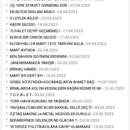
ÜÇ YERE SİYASET GİRMEMELİDİR -
29.04.2023
EN BÜYÜK REKLAM ARACI -
24.04.2023
O LEYLEK AİLESİ -
23.04.2023
KADİR GECESİ -
19.04.2023
TUVALET DEYİP GEÇMEMELİ -
17.04.2023
BURUK BİR CİMCİK GECESİ -
17.04.2023
KÜTAHYALI 28 MART 1970 TARİHİNİ ASLA -
09.04.2023
MART AYI’NDA -
02.04.2023
BEN ŞAHSEN SEVİNENLERDENİM -
02.04.2023
JANDARMAMIZA YAKIŞIR -
26.03.2023
BİRKAÇ HABER -
26.03.2023
MART AYI DERT AYI -
19.03.2023
GÖBEL KÖYÜ’NDEN KOCABAŞLAR’IN AHMET BAŞ -
19.03.2023
BİNALARDA KOLON KESENLERİN BAŞINI KESMEYE NE -
12.03.2023
T U V A L E T -
04.03.2023
TÜRK HAVA KURUMU 98 YAŞINDA -
04.03.2023
TAVŞANLI’DAN BİR ACAR BAKKAL GELDİ GEÇTİ -
04.03.2023
ÖZTAŞ MAKİNE ve METAL MÜDÜRLER KURULU -
26.02.2023
BERABERİNDE GELENLER NE OLACAK ? -
26.02.2023
YETERSİZ POLİTİKACILARA SAHİP OLAMAMIZ -
19.02.2023