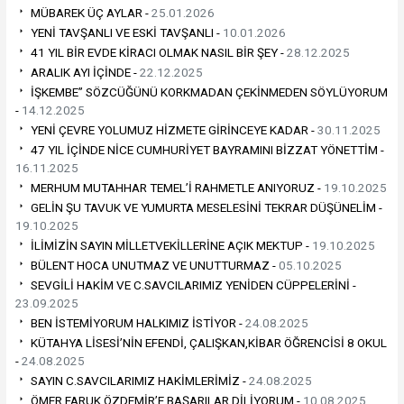
MÜBAREK ÜÇ AYLAR -
25.01.2026
YENİ TAVŞANLI VE ESKİ TAVŞANLI -
10.01.2026
41 YIL BİR EVDE KİRACI OLMAK NASIL BİR ŞEY -
28.12.2025
ARALIK AYI İÇİNDE -
22.12.2025
İŞKEMBE” SÖZCÜĞÜNÜ KORKMADAN ÇEKİNMEDEN SÖYLÜYORUM
-
14.12.2025
YENİ ÇEVRE YOLUMUZ HİZMETE GİRİNCEYE KADAR -
30.11.2025
47 YIL İÇİNDE NİCE CUMHURİYET BAYRAMINI BİZZAT YÖNETTİM -
16.11.2025
MERHUM MUTAHHAR TEMEL’İ RAHMETLE ANIYORUZ -
19.10.2025
GELİN ŞU TAVUK VE YUMURTA MESELESİNİ TEKRAR DÜŞÜNELİM -
19.10.2025
İLİMİZİN SAYIN MİLLETVEKİLLERİNE AÇIK MEKTUP -
19.10.2025
BÜLENT HOCA UNUTMAZ VE UNUTTURMAZ -
05.10.2025
SEVGİLİ HAKİM VE C.SAVCILARIMIZ YENİDEN CÜPPELERİNİ -
23.09.2025
BEN İSTEMİYORUM HALKIMIZ İSTİYOR -
24.08.2025
KÜTAHYA LİSESİ’NİN EFENDİ, ÇALIŞKAN,KİBAR ÖĞRENCİSİ 8 OKUL
-
24.08.2025
SAYIN C.SAVCILARIMIZ HAKİMLERİMİZ -
24.08.2025
ÖMER FARUK ÖZDEMİR’E BAŞARILAR DİLİYORUM -
10.08.2025