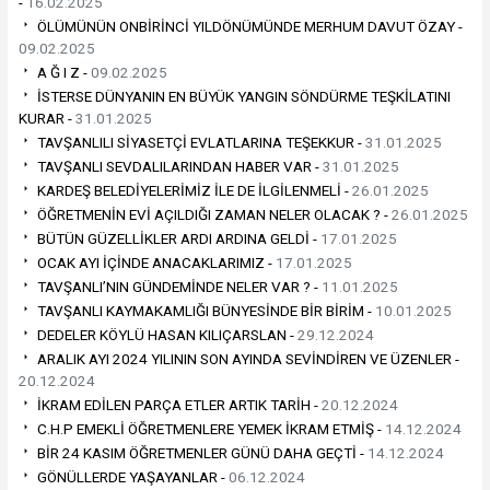
-
16.02.2025
ÖLÜMÜNÜN ONBİRİNCİ YILDÖNÜMÜNDE MERHUM DAVUT ÖZAY -
09.02.2025
A Ğ I Z -
09.02.2025
İSTERSE DÜNYANIN EN BÜYÜK YANGIN SÖNDÜRME TEŞKİLATINI
KURAR -
31.01.2025
TAVŞANLILI SİYASETÇİ EVLATLARINA TEŞEKKUR -
31.01.2025
TAVŞANLI SEVDALILARINDAN HABER VAR -
31.01.2025
KARDEŞ BELEDİYELERİMİZ İLE DE İLGİLENMELİ -
26.01.2025
ÖĞRETMENİN EVİ AÇILDIĞI ZAMAN NELER OLACAK ? -
26.01.2025
BÜTÜN GÜZELLİKLER ARDI ARDINA GELDİ -
17.01.2025
OCAK AYI İÇİNDE ANACAKLARIMIZ -
17.01.2025
TAVŞANLI’NIN GÜNDEMİNDE NELER VAR ? -
11.01.2025
TAVŞANLI KAYMAKAMLIĞI BÜNYESİNDE BİR BİRİM -
10.01.2025
DEDELER KÖYLÜ HASAN KILIÇARSLAN -
29.12.2024
ARALIK AYI 2024 YILININ SON AYINDA SEVİNDİREN VE ÜZENLER -
20.12.2024
İKRAM EDİLEN PARÇA ETLER ARTIK TARİH -
20.12.2024
C.H.P EMEKLİ ÖĞRETMENLERE YEMEK İKRAM ETMİŞ -
14.12.2024
BİR 24 KASIM ÖĞRETMENLER GÜNÜ DAHA GEÇTİ -
14.12.2024
GÖNÜLLERDE YAŞAYANLAR -
06.12.2024