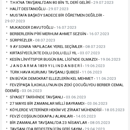
T.H.K’NA TAVŞANLI’DAN 80 BİN TL DERİ GELİRİ -
29.07.2023
HALİT DESTANOĞLU -
29.07.2023
MUSTAFA BAŞKÖY SADECE BİR ÖĞRETMEN DEĞİLDİR -
29.07.2023
MUKADDER DAVUTOĞLU -
16.07.2023
BERBERLERİN PİRİ MERHUM AHMET SEZGİN -
16.07.2023
SÜRPRİZLER -
08.07.2023
9 AY SONRA YAPILACAK YEREL SEÇİMLER -
08.07.2023
KIRTASİYECİLİKTE DOLU DOLU ELLİ YIL -
03.07.2023
KESİN LİNYİTSPOR BUGÜN BAL LİGİ’NDE OLMAZDI -
19.06.2023
J A N D A R M A 1839 Y I L I N D A N B E R İ -
19.06.2023
TÜRK HAVA KURUMU TAVŞANLI ŞUBESİ -
11.06.2023
EN BÜYÜK DEMOKRAT ELLEZLERİN KEL MEHMET -
11.06.2023
FEVZİPAŞA İLKOKULU’NUN EN ZEKİ ÇOCUĞUYDU BERBER CEMAL
ÖDEMİŞ -
03.06.2023
SİYASET TARİHİNDE TAVŞANLI -
03.06.2023
27 MAYIS BİR ZAMANLAR MİLLİ BAYRAMDI -
03.06.2023
KÖYLERDE VETERİNER HEKİM VE ZİRAAT MÜHENDİSİ -
18.05.2023
FEVZİ COŞGUN DEKAPAJ ALANLARI -
14.05.2023
BİR ZAMANLAR TAVŞANLI’DA 23 NİSAN’LAR -
08.05.2023
TAVŞANLI’DA BEDESTEN İÇİN GERİ SAYIM -
29.04.2023