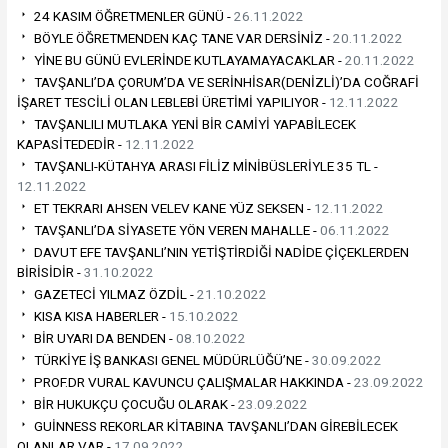
24 KASIM ÖĞRETMENLER GÜNÜ -
26.11.2022
BÖYLE ÖĞRETMENDEN KAÇ TANE VAR DERSİNİZ -
20.11.2022
YİNE BU GÜNÜ EVLERİNDE KUTLAYAMAYACAKLAR -
20.11.2022
TAVŞANLI’DA ÇORUM’DA VE SERİNHİSAR(DENİZLİ)’DA COĞRAFİ
İŞARET TESCİLİ OLAN LEBLEBİ ÜRETİMİ YAPILIYOR -
12.11.2022
TAVŞANLILI MUTLAKA YENİ BİR CAMİYİ YAPABİLECEK
KAPASİTEDEDİR -
12.11.2022
TAVŞANLI-KÜTAHYA ARASI FİLİZ MİNİBÜSLERİYLE 35 TL -
12.11.2022
ET TEKRARI AHSEN VELEV KANE YÜZ SEKSEN -
12.11.2022
TAVŞANLI’DA SİYASETE YÖN VEREN MAHALLE -
06.11.2022
DAVUT EFE TAVŞANLI’NIN YETİŞTİRDİĞİ NADİDE ÇİÇEKLERDEN
BİRİSİDİR -
31.10.2022
GAZETECİ YILMAZ ÖZDİL -
21.10.2022
KISA KISA HABERLER -
15.10.2022
BİR UYARI DA BENDEN -
08.10.2022
TÜRKİYE İŞ BANKASI GENEL MÜDÜRLÜĞÜ’NE -
30.09.2022
PROF.DR VURAL KAVUNCU ÇALIŞMALAR HAKKINDA -
23.09.2022
BİR HUKUKÇU ÇOCUĞU OLARAK -
23.09.2022
GUİNNESS REKORLAR KİTABINA TAVŞANLI’DAN GİREBİLECEK
OLANLAR VAR -
17.09.2022