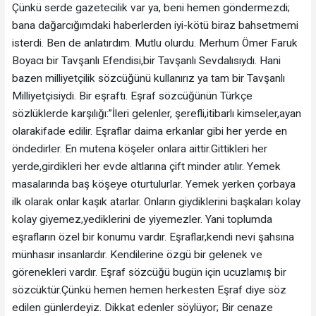
Çünkü serde gazetecilik var ya, beni hemen göndermezdi;
bana dağarcığımdaki haberlerden iyi-kötü biraz bahsetmemi
isterdi. Ben de anlatırdım. Mutlu olurdu. Merhum Ömer Faruk
Boyacı bir Tavşanlı Efendisi,bir Tavşanlı Sevdalısıydı. Hani
bazen milliyetçilik sözcüğünü kullanırız ya tam bir Tavşanlı
Milliyetçisiydi. Bir eşraftı. Eşraf sözcüğünün Türkçe
sözlüklerde karşılığı:”İleri gelenler, şerefli,itibarlı kimseler,ayan
olarakifade edilir. Eşraflar daima erkanlar gibi her yerde en
öndedirler. En mutena köşeler onlara aittir.Gittikleri her
yerde,girdikleri her evde altlarına çift minder atılır. Yemek
masalarında baş köşeye oturtulurlar. Yemek yerken çorbaya
ilk olarak onlar kaşık atarlar. Onların giydiklerini başkaları kolay
kolay giyemez,yediklerini de yiyemezler. Yani toplumda
eşrafların özel bir konumu vardır. Eşraflar,kendi nevi şahsına
münhasır insanlardır. Kendilerine özgü bir gelenek ve
görenekleri vardır. Eşraf sözcüğü bugün için ucuzlamış bir
sözcüktür.Çünkü hemen hemen herkesten Eşraf diye söz
edilen günlerdeyiz. Dikkat edenler söylüyor; Bir cenaze