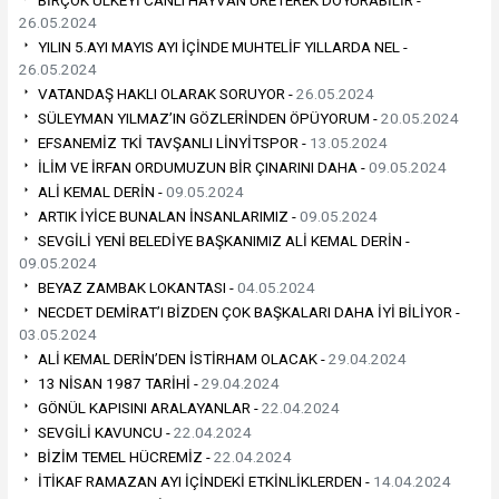
BİRÇOK ÜLKEYİ CANLI HAYVAN ÜRETEREK DOYURABİLİR -
26.05.2024
YILIN 5.AYI MAYIS AYI İÇİNDE MUHTELİF YILLARDA NEL -
26.05.2024
VATANDAŞ HAKLI OLARAK SORUYOR -
26.05.2024
SÜLEYMAN YILMAZ’IN GÖZLERİNDEN ÖPÜYORUM -
20.05.2024
EFSANEMİZ TKİ TAVŞANLI LİNYİTSPOR -
13.05.2024
İLİM VE İRFAN ORDUMUZUN BİR ÇINARINI DAHA -
09.05.2024
ALİ KEMAL DERİN -
09.05.2024
ARTIK İYİCE BUNALAN İNSANLARIMIZ -
09.05.2024
SEVGİLİ YENİ BELEDİYE BAŞKANIMIZ ALİ KEMAL DERİN -
09.05.2024
BEYAZ ZAMBAK LOKANTASI -
04.05.2024
NECDET DEMİRAT’I BİZDEN ÇOK BAŞKALARI DAHA İYİ BİLİYOR -
03.05.2024
ALİ KEMAL DERİN’DEN İSTİRHAM OLACAK -
29.04.2024
13 NİSAN 1987 TARİHİ -
29.04.2024
GÖNÜL KAPISINI ARALAYANLAR -
22.04.2024
SEVGİLİ KAVUNCU -
22.04.2024
BİZİM TEMEL HÜCREMİZ -
22.04.2024
İTİKAF RAMAZAN AYI İÇİNDEKİ ETKİNLİKLERDEN -
14.04.2024