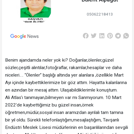
05062218413
Benim ajandamda neler yok ki? Doğanlar,ölenler,güzel
sözler,çeşitli alıntılar,fotoğraflar, rakamlar,hesaplar ve daha
niceleri…. “Ölenler” başlığı altında yer alanlara ,özellikle Mart
Ayı içinde kaybettiklerimize bir göz attım. Hayatta kalanlarına
en azından bir mesaj attım. Ulaşabildiklerimle konuştum.
Ali Atlas’ı tanımayan,bilmeyen var mı Sanmıyorum. 10 Mart
2022’de kaybettiğimiz bu güzel insan,örnek
öğretmen,müdür,sosyal insan aramızdan ayrılalı tam tamına
bir yıl oldu. Sürekli telefonlaştığım,mesajlaştığım, Tavşanlı
Endüstri Meslek Lisesi müdürlerinin en başarılılarından sevgili