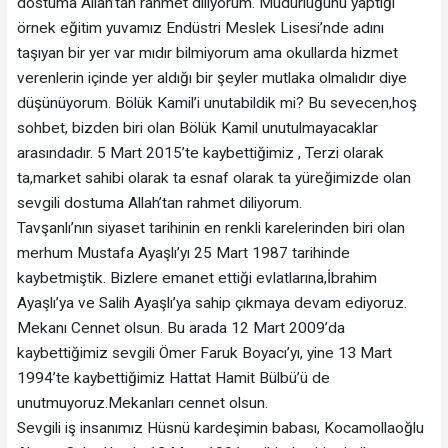
dostuma Allah’tan rahmet diliyorum. Müdürlüğünü yaptığı
örnek eğitim yuvamız Endüstri Meslek Lisesi’nde adını
taşıyan bir yer var mıdır bilmiyorum ama okullarda hizmet
verenlerin içinde yer aldığı bir şeyler mutlaka olmalıdır diye
düşünüyorum. Bölük Kamil’i unutabildik mi? Bu sevecen,hoş
sohbet, bizden biri olan Bölük Kamil unutulmayacaklar
arasındadır. 5 Mart 2015’te kaybettiğimiz , Terzi olarak
ta,market sahibi olarak ta esnaf olarak ta yüreğimizde olan
sevgili dostuma Allah’tan rahmet diliyorum.
Tavşanlı’nın siyaset tarihinin en renkli karelerinden biri olan
merhum Mustafa Ayaşlı’yı 25 Mart 1987 tarihinde
kaybetmiştik. Bizlere emanet ettiği evlatlarına,İbrahim
Ayaşlı’ya ve Salih Ayaşlı’ya sahip çıkmaya devam ediyoruz.
Mekanı Cennet olsun. Bu arada 12 Mart 2009’da
kaybettiğimiz sevgili Ömer Faruk Boyacı’yı, yine 13 Mart
1994’te kaybettiğimiz Hattat Hamit Bülbü’ü de
unutmuyoruz.Mekanları cennet olsun.
Sevgili iş insanımız Hüsnü kardeşimin babası, Kocamollaoğlu