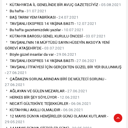
KÜTAHYA’DA İL GENELİNDE BİR AVUÇ GAZETECİYİZ -
05.08.2021
Bu hafta -
31.07.2021
BAŞ TARIM YEM FABRİKASI -
24.07.2021
TAVŞANLI EKSPRES 14 YAŞINA BASTI -
12.07.2021
Bu hafta gazetemizdeki yazılar -
10.07.2021
KÜTAHYA BAROSU GENEL KURULU ÖNCESİ -
03.07.2021
TAVŞANLI’NIN 18.MÜFTÜSÜ SAYIN HÜSEYİN AKSOY’A YENİ
GÖREVİ ATAŞEHİR’DE -
03.07.2021
Böyle güzel insanlar da var -
29.06.2021
TAVŞANLI EKSPRES 14 YAŞINA BASTI -
27.06.2021
TAVŞANLI İTFAİYESİ İÇİN GERÇEKTEN GÜZEL BİR YER BULUNMUŞ
-
27.06.2021
ÇAĞIMIZIN SORUNLARINDAN BİRİ DE MÜLTECİ SORUNU -
27.06.2021
AĞLAYAN VE GÜLEN MEZARLAR -
27.06.2021
HERKES BİR ŞEY SÖYLÜYOR -
12.06.2021
NECATİ GÜLTEKİN’E TEŞEKKÜRLER -
06.06.2021
KÜTAHYALI AKILLI OLMALIDIR -
06.06.2021
12 MAYIS DÜNYA HEMŞİRELER GÜNÜ OLARAK KUTLANIR -
29.05.2021