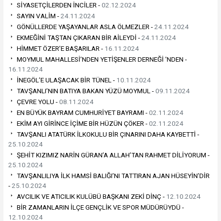
SİYASETÇİLERDEN İNCİLER -
02.12.2024
SAYIN VALİM -
24.11.2024
GÖNÜLLERDE YAŞAYANLAR ASLA ÖLMEZLER -
24.11.2024
EKMEĞİNİ TAŞTAN ÇIKARAN BİR AİLEYDİ -
24.11.2024
HİMMET ÖZER’E BAŞARILAR -
16.11.2024
MOYMUL MAHALLESİ’NDEN YETİŞENLER DERNEĞİ 'NDEN -
16.11.2024
İNEGÖL’E ULAŞACAK BİR TÜNEL -
10.11.2024
TAVŞANLI’NIN BATIYA BAKAN YÜZÜ MOYMUL -
09.11.2024
ÇEVRE YOLU -
08.11.2024
EN BÜYÜK BAYRAM CUMHURİYET BAYRAMI -
02.11.2024
EKİM AYI GİRİNCE İÇİME BİR HÜZÜN ÇÖKER -
02.11.2024
TAVŞANLI ATATÜRK İLKOKULU BİR ÇINARINI DAHA KAYBETTİ -
25.10.2024
ŞEHİT KIZIMIZ NARİN GÜRAN’A ALLAH’TAN RAHMET DİLİYORUM -
25.10.2024
TAVŞANLILIYA İLK HAMSİ BALIĞI’NI TATTIRAN AJAN HÜSEYİN’DİR
-
25.10.2024
AVCILIK VE ATICILIK KULÜBÜ BAŞKANI ZEKİ DİNÇ -
12.10.2024
BİR ZAMANLARIN İLÇE GENÇLİK VE SPOR MÜDÜRÜYDÜ -
12.10.2024