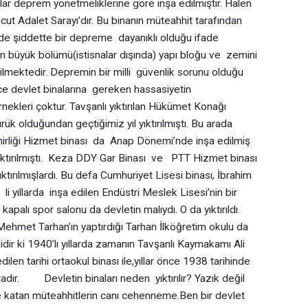
ılar deprem yönetmeliklerine göre inşa edilmiştir. Halen
t Adalet Sarayı’dır. Bu binanın müteahhit tarafından
de şiddette bir depreme dayanıklı olduğu ifade
arın büyük bölümü(istisnalar dışında) yapı bloğu ve zemini
ilmektedir. Depremin bir milli güvenlik sorunu olduğu
ece devlet binalarına gereken hassasiyetin
nekleri çoktur. Tavşanlı yıktırılan Hükümet Konağı
k olduğundan geçtiğimiz yıl yıktırılmıştı. Bu arada
Amirliği Hizmet binası da Anap Dönemi’nde inşa edilmiş
 yıktırılmıştı. Keza DDY Gar Binası ve PTT Hizmet binası
ktırılmışlardı. Bu defa Cumhuriyet Lisesi binası, İbrahim
 li yıllarda inşa edilen Endüstri Meslek Lisesi’nin bir
 kapalı spor salonu da devletin malıydı. O da yıktırıldı.
 Mehmet Tarhan’ın yaptırdığı Tarhan İlköğretim okulu da
llidir ki 1940’lı yıllarda zamanın Tavşanlı Kaymakamı Ali
len tarihi ortaokul binası ile,yıllar önce 1938 tarihinde
ktadır. Devletin binaları neden yıktırılır? Yazık değil
le katan müteahhitlerin canı cehenneme.Ben bir devlet