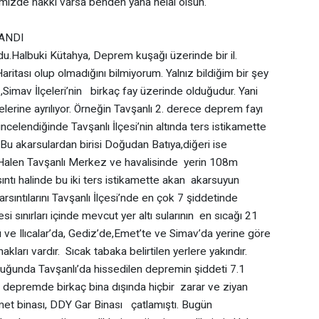
imizde hakkı varsa benden yana helal olsun.
LANDI
Halbuki Kütahya, Deprem kuşağı üzerinde bir il.
itası olup olmadığını bilmiyorum. Yalnız bildiğim bir şey
imav İlçeleri’nin birkaç fay üzerinde olduğudur. Yani
rine ayrılıyor. Örneğin Tavşanlı 2. derece deprem fayı
 incelendiğinde Tavşanlı İlçesi’nin altında ters istikamette
. Bu akarsulardan birisi Doğudan Batıya,diğeri ise
alen Tavşanlı Merkez ve havalisinde yerin 108m
arsıntı halinde bu iki ters istikamette akan akarsuyun
sarsıntılarını Tavşanlı İlçesi’nde en çok 7 şiddetinde
lçesi sınırları içinde mevcut yer altı sularının en sıcağı 21
 ve Ilıcalar’da, Gediz’de,Emet’te ve Simav’da yerine göre
arı vardır. Sıcak tabaka belirtilen yerlere yakındır.
da Tavşanlı’da hissedilen depremin şiddeti 7.1
en depremde birkaç bina dışında hiçbir zarar ve ziyan
met binası, DDY Gar Binası çatlamıştı. Bugün