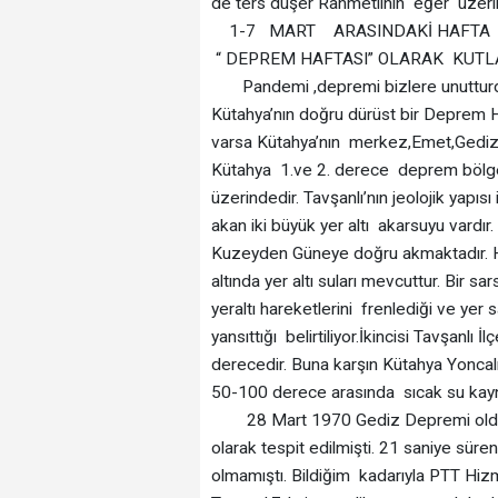
de ters düşer Rahmetlinin eğer üzer
1-7 MART ARASINDAKİ HAFTA
“ DEPREM HAFTASI” OLARAK KUT
Pandemi ,depremi bizlere unutturdu.
Kütahya’nın doğru dürüst bir Deprem Har
varsa Kütahya’nın merkez,Emet,Gediz,S
Kütahya 1.ve 2. derece deprem bölgele
üzerindedir. Tavşanlı’nın jeolojik yapısı
akan iki büyük yer altı akarsuyu vardır
Kuzeyden Güneye doğru akmaktadır. H
altında yer altı suları mevcuttur. Bir s
yeraltı hareketlerini frenlediği ve yer 
yansıttığı belirtiliyor.İkincisi Tavşanlı İ
derecedir. Buna karşın Kütahya Yoncalı
50-100 derece arasında sıcak su kaynakl
28 Mart 1970 Gediz Depremi olduğun
olarak tespit edilmişti. 21 saniye sür
olmamıştı. Bildiğim kadarıyla PTT Hiz