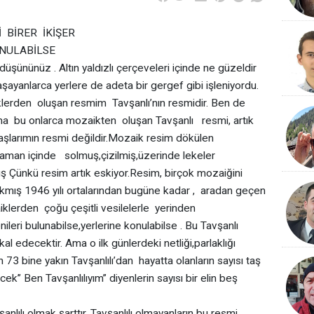
BİRER İKİŞER
ONULABİLSE
nüz . Altın yaldızlı çerçeveleri içinde ne güzeldir
şayanlarca yerlere de adeta bir gergef gibi işleniyordu.
rden oluşan resmim Tavşanlı’nın resmidir. Ben de
a bu onlarca mozaikten oluşan Tavşanlı resmi, artık
aşlarımın resmi değildir.Mozaik resim dökülen
Zaman içinde solmuş,çizilmiş,üzerinde lekeler
 Çünkü resim artık eskiyor.Resim, birçok mozaiğini
ış 1946 yılı ortalarından bugüne kadar , aradan geçen
iklerden çoğu çeşitli vesilelerle yerinden
eri bulunabilse,yerlerine konulabilse . Bu Tavşanlı
al edecektir. Ama o ilk günlerdeki netliği,parlaklığı
 bine yakın Tavşanlılı’dan hayatta olanların sayısı taş
cek” Ben Tavşanlılıyım” diyenlerin sayısı bir elin beş
lı olmak şarttır. Tavşanlılı olmayanların bu resmi