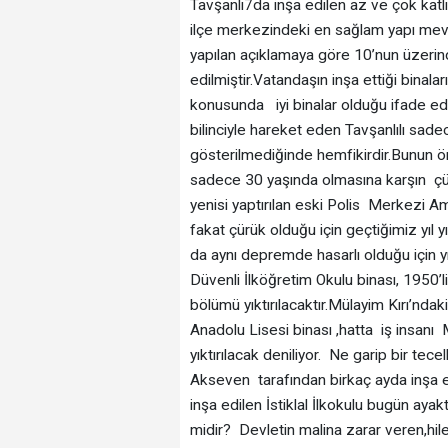
Tavşanlı7da inşa edilen az ve çok katl
ilçe merkezindeki en sağlam yapı mevcu
yapılan açıklamaya göre 10’nun üzerin
edilmiştir.Vatandaşın inşa ettiği binal
konusunda iyi binalar olduğu ifade ed
bilinciyle hareket eden Tavşanlılı sad
gösterilmediğinde hemfikirdir.Bunun ör
sadece 30 yaşında olmasına karşın çürü
yenisi yaptırılan eski Polis Merkezi 
fakat çürük olduğu için geçtiğimiz yıl
da aynı depremde hasarlı olduğu için yı
Düvenli İlköğretim Okulu binası, 1950’li
bölümü yıktırılacaktır.Mülayim Kırı’ndaki
Anadolu Lisesi binası ,hatta iş insanı
yıktırılacak deniliyor. Ne garip bir tece
Akseven tarafından birkaç ayda inşa edi
inşa edilen İstiklal İlkokulu bugün aya
midir? Devletin malina zarar veren,hi