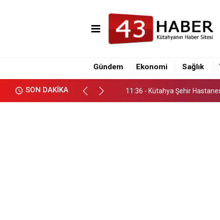
11:36 - Kütahya Şehir Hastane
16:10 - Kütahya İl Emniyet Müd
Gündem
Ekonomi
Sağlık
16:00 - Tavşanlı-Emet karayol
SON DAKİKA
11:36 - Kütahya Şehir Hastane
16:10 - Kütahya İl Emniyet Müd