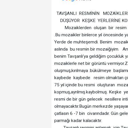
TAVŞANLI RESMİNİN MOZAİKLERİ 
DÜŞÜYOR KEŞKE YERLERİNE K
Mozaiklerden oluşan bir resim düşünü
.Bu mozaikler binlerce yıl öncesinde ya
Yerde de muhteşemdi. Benim mozaikle
aslında bu resmin bir mozaiğiyim. Am
benim Tavşanlı’ya geldiğim çocukluk y
mozaiklerle net bir görüntü vermiyor.
oluşmuş,kırılmaya .bükülmeye başlamış
kaybede kaybede resim olmaktan çıkm
75 yıl içinde bu resmi oluşturan moza
kopmuş,ayrılmış.kaybolmuş. Keşke yenil
resmi de bir gün gelecek nesillere intik
olmayacaktır.Bugün merkezde yaşayan 73
çatlasın 6 -7 bin civarındadır. Gün gele
parmağı kadar kalacaktır.
Tavşanlı resmini anlamak için Tavşanlı