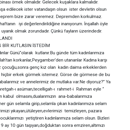
 binası örnek olmalıdır. Gelecek kuşaklara kalmalıdır.
edilecek ister vatandaşın olsun ister devletin olsun
ek deprem bize zarar veremez. Depremden korkulmaz.
aftanın iyi değerlendirildiğine inanıyorum. İnşallah öyle
 uyanık olmak zorundadır. Çünkü fayların üzerindedir.
ANDI
SIN İSTEDİM
r Günü”olarak kutlanır.Bu günde tüm kadınlarımıza
.Allah’tan korkanlar,Peygamber’den utananlar Kadına karşı
ız çocuğu,sonra genç kız olan kadın daima erkeklerden
f hiçbir erkek görmek istemez. Görse de görmese de bu
alarımız ve annelerimiz de mutlaka var.Ne diyoruz?” Ya
iyaretgah-ı asüman,tecelligah-ı rahmet-i Rahman eyle “
n kabul olmasını,dualarımızın ana-babalarımıza
er gün selamla girip,selamla çıkan kadınlarımıza selam
rimizi yıkayan,ütüleyen,evlerimizi temizleyen, pazara
çocuklarımızı yetiştiren kadınlarımıza selam olsun. Bizleri
k 9 ay 10 gün taşıyan,doğduktan sonra emziren,altımızı