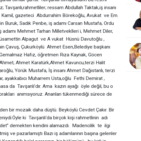
; Tavşanlı,rahmetliler; ressam Abdullah Taktak,iş insanı
k Kamil, gazeteci Abdurrahim Börekoğlu, Avukat ve Em.
hsin Buruk, Sadık Penbe, iş adamı Carsan Mustafa, Ordu
 adamı Mehmet Tarhan Milletveklleri i, Mehmet Diler,
Hüsamettin Alpagut ve A vukat Hüsnü Davutoğlu ,
in Çavuş, Çukurköylü Ahmet Esen,Belediye başkanı
,Gemalmaz Hafız, öğretmen Rıza Kaynak, Göcen
met, Ahmet Karatürk,Ahmet Kavuncu,terzi Halit
aroğlu, Yörük Mustafa, İş insanı Ahmet Dağıstanlı, terzi
, ayakkabıcı Muharrem Usta,oğlu Fethi Demirat ,
sa da Tavşanlı’dır. Ama kazın ayağı öyle değil, bu o
yaprakları anımsıyoruz. Ananları tükenmediği sürece de
 bir mozaik daha düştü. Beyköylü Cevdet Çakır. Bir
iydi.Öyle ki Tavşanlı’da birçok kişi rahmetlinin adı
vdet” demekten kendini alamazdı. Madencilik te ilgi
etmiş ve pazarlamıştı Bazı iş adamlarının başına gelenler