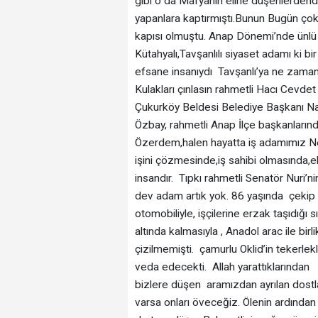
gibi o da Mafyanın eline düşenlerdendi
yapanlara kaptırmıştı.Bunun Bugün çok a
kapısı olmuştu. Anap Dönemi’nde ünlü 
Kütahyalı,Tavşanlılı siyaset adamı ki
efsane insanıydı Tavşanlı’ya ne zaman
Kulakları çınlasın rahmetli Hacı Cevde
Çukurköy Beldesi Belediye Başkanı Na
Özbay, rahmetli Anap İlçe başkanlarınd
Özerdem,halen hayatta iş adamımız Nec
işini çözmesinde,iş sahibi olmasında,e
insandır. Tıpkı rahmetli Senatör Nuri’n
dev adam artık yok. 86 yaşında çekip 
otomobiliyle, işçilerine erzak taşıdığı s
altında kalmasıyla , Anadol arac ile birl
çizilmemişti. çamurlu Oklid’in tekerl
veda edecekti. Allah yarattıklarında
bizlere düşen aramızdan ayrılan dostl
varsa onları öveceğiz. Ölenin ardından