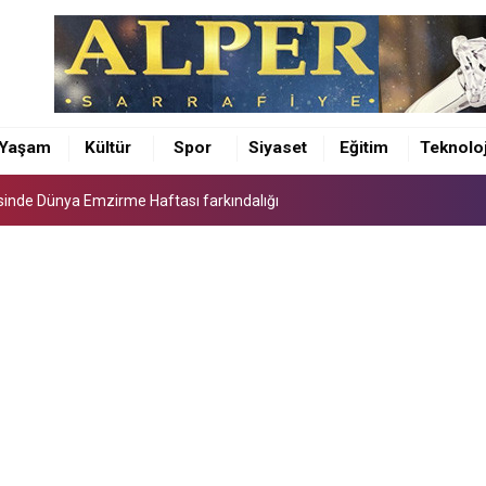
sinde Dünya Emzirme Haftası farkındalığı
ürü Osman Elbir’den 4 ilçeye ziyaret
Yaşam
Kültür
Spor
Siyaset
Eğitim
Teknoloj
unda feci kaza 1 ÖLÜ 5 YARALI
sinde Dünya Emzirme Haftası farkındalığı
ürü Osman Elbir’den 4 ilçeye ziyaret