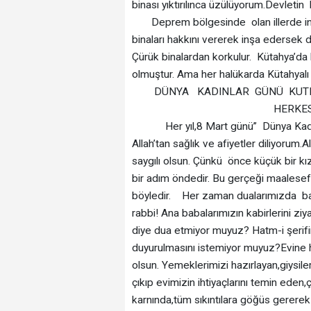
binası yıktırılınca üzülüyorum.Devletin
Deprem bölgesinde olan illerde inşa 
binaları hakkını vererek inşa eders
Çürük binalardan korkulur. Kütahya’da h
olmuştur. Ama her halükarda Kütahyalı
DÜNYA KADINLAR GÜNÜ KUTL
HERKES BİR KUTLA
Her yıl,8 Mart günü” Dünya Kadınla
Allah’tan sağlık ve afiyetler diliyorum
saygılı olsun. Çünkü önce küçük bir k
bir adım öndedir. Bu gerçeği maalese
böyledir. Her zaman dualarımızda bab
rabbi! Ana babalarımızın kabirlerini z
diye dua etmiyor muyuz? Hatm-i şerifi
duyurulmasını istemiyor muyuz?Evine h
olsun. Yemeklerimizi hazırlayan,giysile
çıkıp evimizin ihtiyaçlarını temin eden,
karnında,tüm sıkıntılara göğüs gerere