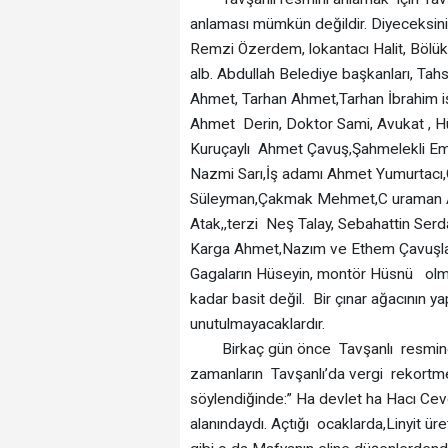
anlaması mümkün değildir. Diyeceksiniz
Remzi Özerdem, lokantacı Halit, Bölü
alb. Abdullah Belediye başkanları, Ta
Ahmet, Tarhan Ahmet,Tarhan İbrahim iş
Ahmet Derin, Doktor Sami, Avukat , 
Kuruçaylı Ahmet Çavuş,Şahmelekli Em
Nazmi Sarı,İş adamı Ahmet Yumurtacı
Süleyman,Çakmak Mehmet,C uraman Ah
Atak,,terzi Neş Talay, Sebahattin Serd
Karga Ahmet,Nazım ve Ethem Çavuşlar
Gagaların Hüseyin, montör Hüsnü olma
kadar basit değil. Bir çınar ağacının 
unutulmayacaklardır.
Birkaç gün önce Tavşanlı resminden
zamanların Tavşanlı’da vergi rekortmen
söylendiğinde:” Ha devlet ha Hacı Ce
alanındaydı. Açtığı ocaklarda,Linyit ür