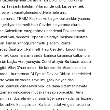
,Kazandığı helal parasının bir bölümünü bu kirli iş
z Tavşanlılı hatırlar. Yıllar içinde çok kişiye ekmek
yerel siyasetçilerindendi.Hele hele ünlü
 bir zamanlar TBMM Başkanı ve birçok bakanlıklar yapmış
 geldiyse rahmetli Hacı Cevdet te yanında olurdu.
t te Kalemli’nin vazgeçilmezlerindendi.Tıpkı rahmetli
zmi Sarı, rahmetli Tepecik Belediye Başkanı Mustafa
an İsmail Şirinoğlu,rahmetli iş adamı Remzi
ati Ünal gibi …Rahmetl Hacı Cevdet , birçok kişinin
kmek kapısı aralamasında karınca kararınca katkısı olan
in bir başka versiyonuydu. Gönül alıcıydı. Bu küçük cüsseli
gitti. Allah O’nun canını bir keresinde Anadol marka
ırada kurtarmıştı. GLİ’ye ait Dev bir Oklit’in tekerlekleri
ikte yolun bir yanına savrulmuş,tek bir yeri dahi
ekleri çamurlu olmasaydı,belki de daha o zaman hayata
n zamanı geldiğinde mutlaka hesap soracaktır. Ama
arımıza dua etmek olmalıdır Eğer,zerre kadar bir hizmeti
 kesinlikle konuşulmaz. Bu İslam adet ve geleneklerine