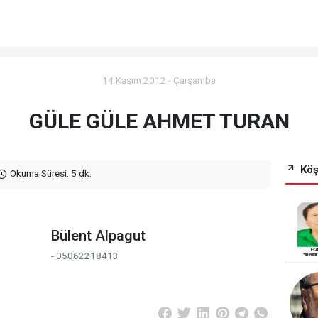
14 Kasım 2012 - Çarşamba
GÜLE GÜLE AHMET TURAN
Köş
Okuma Süresi: 5 dk.
Bülent Alpagut
- 05062218413