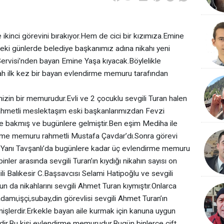
kinci görevini bırakıyor.Hem de cici bir kızımıza.Emine
ki günlerde belediye başkanımız adına nikahı yeni
Servisi’nden bayan Emine Yaşa kıyacak.Böylelikle
ikah ilk kez bir bayan evlendirme memuru tarafından
zin bir memurudur.Evli ve 2 çocuklu sevgili Turan halen
Rahmetli meslektaşım eski başkanlarımızdan Fevzi
 bakmış ve bugünlere gelmiştir.Ben eşim Mediha ile
me memuru rahmetli Mustafa Çavdar’dı.Sonra görevi
.Yanı Tavşanlı’da bugünlere kadar üç evlendirme memuru
binler arasında sevgili Turan’ın kıydığı nikahın sayısı on
ili Balıkesir C.Başsavcısı Selami Hatipoğlu ve sevgili
un da nikahlarını sevgili Ahmet Turan kıymıştır.Onlarca
mı,işçi,subay,din görevlisi sevgili Ahmet Turan’ın
şlerdir.Erkekle bayan aile kurmak için kanuna uygun
lidir.Bu kişi evlendirme memurudur.Bugün binlerce çift