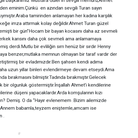
ili başkanımız Mustafa Güler’in sevgili memuru,Ahmet
inden eminim.Çünkü en azından sevgili Turan sayın
ıymıştır.Araba tamirinden anlamayan her kadına karşılık
rkeğe imza attırmak kolay değildir.Ahmet Turan güzel
emişti bir gün”Hocam bir bayan kocasını daha az sevmeli
 erkek karısını daha çok sevmeli ama anlamamaya
iş derdi.Mutlu bir evliliğin sırrı henüz bir sırdır Henny
aya benzer,mutlaka memnun olmayan bir taraf vardır der
yetiştirmiş bir evladımızdır.Ben şahsen kendi adıma
ha uzun yıllar binleri evlendirmeye devam etseydi.Ama
nda bırakmasını bilmiştir.Tadında bırakmıştır.Gelecek
k bir olgunluk göstermiştir.İnşallah Ahmet’i kendilerine
ilerine düşeni yapacaklardır.Arda komşularının kızı
sin? Demiş. O da “Hayır evlenemem .Bizim ailemizde
yor.Annem babamla,teyzem eniştemle,amcam ise
n .
#