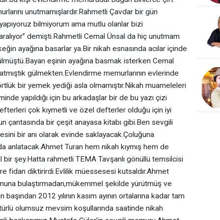
urlarını unutmamışlardır.Rahmetli Çavdar bir gün
yapıyoruz bilmiyorum ama mutlu olanlar bizi
n yaralıyor” demişti.Rahmetli Cemal Ünsal da hiç unutmam
rkeğin ayağına basarlar ya.Bir nikah esnasında acılar içinde
lmüştü.Bayan eşinin ayağına basmak isterken Cemal
yatmıştık gülmekten.Evlendirme memurlarının evlerinde
örtlük bir yemek yediği asla olmamıştır.Nikah muameleleri
e yapıldığı için bu arkadaşlar bir de bu yazı çizi
defterleri çok kıymetli ve özel defterler olduğu için iyi
 çantasında bir çeşit anayasa kitabı gibi.Ben sevgili
esini bir anı olarak evinde saklayacak.Çoluğuna
ı da anlatacak.Ahmet Turan hem nikah kıymış hem de
 bir şey.Hatta rahmetli TEMA Tavşanlı gönüllü temsilcisi
 fidan diktirirdi.Evlilik müessesesi kutsaldır.Ahmet
urnuna bulaştırmadan,mükemmel şekilde yürütmüş ve
nın başından 2012 yılının kasım ayının ortalarına kadar tam
 türlü olumsuz mevsim koşullarında saatinde nikah