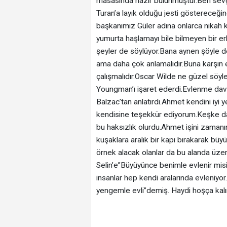
masasında hazır bulunmuştur.Ben sevg
Turan’a layık olduğu jesti göstereceğ
başkanımız Güler adına onlarca nikah k
yumurta haşlamayı bile bilmeyen bir e
şeyler de söylüyor.Bana aynen şöyle d
ama daha çok anlamalıdır.Buna karşın
çalışmalıdır.Oscar Wilde ne güzel söylem
Youngman’ı işaret ederdi.Evlenme dav
Balzac’tan anlatırdı.Ahmet kendini iyi 
kendisine teşekkür ediyorum.Keşke da
bu haksızlık olurdu.Ahmet işini zamanı
kuşaklara aralık bir kapı bırakarak büyü
örnek alacak olanlar da bu alanda üzer
Selin’e”Büyüyünce benimle evlenir mi
insanlar hep kendi aralarında evleni
yengemle evli”demiş. Haydi hoşça kalı