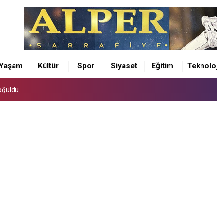
oğuldu
si kutsal topraklarda
Yaşam
Kültür
Spor
Siyaset
Eğitim
Teknoloj
ekliyoruz
oğuldu
si kutsal topraklarda