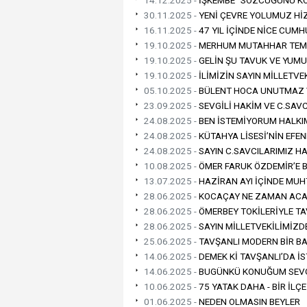
14.12.2025 -
İŞKEMBE” SÖZCÜĞÜNÜ K
30.11.2025 -
YENİ ÇEVRE YOLUMUZ Hİ
16.11.2025 -
47 YIL İÇİNDE NİCE CUM
19.10.2025 -
MERHUM MUTAHHAR TEME
19.10.2025 -
GELİN ŞU TAVUK VE YUMU
19.10.2025 -
İLİMİZİN SAYIN MİLLETVE
05.10.2025 -
BÜLENT HOCA UNUTMAZ
23.09.2025 -
SEVGİLİ HAKİM VE C.SAV
24.08.2025 -
BEN İSTEMİYORUM HALKIM
24.08.2025 -
KÜTAHYA LİSESİ’NİN EFEN
24.08.2025 -
SAYIN C.SAVCILARIMIZ H
10.08.2025 -
ÖMER FARUK ÖZDEMİR’E 
13.07.2025 -
HAZİRAN AYI İÇİNDE MUH
28.06.2025 -
KOCAÇAY NE ZAMAN ACA
28.06.2025 -
ÖMERBEY TOKİLERİYLE TA
28.06.2025 -
SAYIN MİLLETVEKİLİMİZD
25.06.2025 -
TAVŞANLI MODERN BİR B
14.06.2025 -
DEMEK Kİ TAVŞANLI’DA İS
14.06.2025 -
BUGÜNKÜ KONUĞUM SEVGİ
10.06.2025 -
75 YATAK DAHA - BİR İL
01.06.2025 -
NEDEN OLMASIN BEYLER