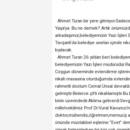
Ahmet Turan bir yere gitmiyor.Sadece i
Yaşa’ya. Bu ne demek? Artık önümüzde
arkadaşımız,belediyemizin Yazı İşleri 
Tavşanlı’da belediye sınırları içinde n
kıyılacak.
Ahmet Turan 26 yıldan beri belediyemi
belediyemizin Yazı İşleri müdürüdür.
Coşgun döneminde evlendirme işlerine
nikah masasına oturduğumda evlendir
rahmetli dostum Cemal Ünsal devraldı
gelmiştir.Binlerce çifti nikahlamıştır.Bu 
binin üzerindedir.Aklıma geliverdi.Sevg
milletvekilimiz Prof.Dr.Vural Kavuncu’n
doktor,mühendis,öğretmen,memur,iş ada
önünde müstakbel eşlerine “Evet” demi
olarak birleşirlerken bir kişi çok önem