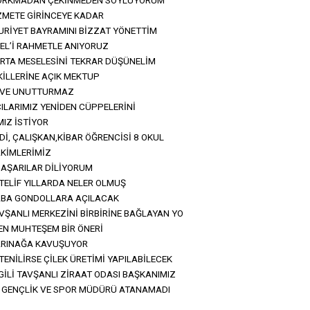
ORKMADAN ÇEKİNMEDEN SÖYLÜYORUM
ZMETE GİRİNCEYE KADAR
HURİYET BAYRAMINI BİZZAT YÖNETTİM
L’İ RAHMETLE ANIYORUZ
RTA MESELESİNİ TEKRAR DÜŞÜNELİM
KİLLERİNE AÇIK MEKTUP
 VE UNUTTURMAZ
CILARIMIZ YENİDEN CÜPPELERİNİ
IZ İSTİYOR
Dİ, ÇALIŞKAN,KİBAR ÖĞRENCİSİ 8 OKUL
AKİMLERİMİZ
BAŞARILAR DİLİYORUM
TELİF YILLARDA NELER OLMUŞ
BA GONDOLLARA AÇILACAK
VŞANLI MERKEZİNİ BİRBİRİNE BAĞLAYAN YO
EN MUHTEŞEM BİR ÖNERİ
ARINAĞA KAVUŞUYOR
TENİLİRSE ÇİLEK ÜRETİMİ YAPILABİLECEK
Lİ TAVŞANLI ZİRAAT ODASI BAŞKANIMIZ
ÇE GENÇLİK VE SPOR MÜDÜRÜ ATANAMADI