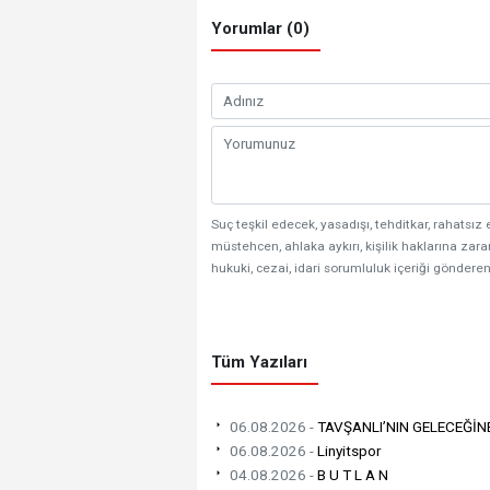
Yorumlar (0)
Suç teşkil edecek, yasadışı, tehditkar, rahatsız 
müstehcen, ahlaka aykırı, kişilik haklarına zarar
hukuki, cezai, idari sorumluluk içeriği gönderen
Tüm Yazıları
06.08.2026 -
TAVŞANLI’NIN GELECEĞİN
06.08.2026 -
Linyitspor
04.08.2026 -
B U T L A N