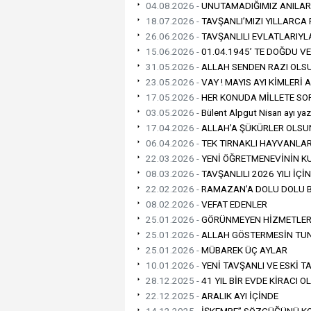
04.08.2026 -
UNUTAMADIĞIMIZ ANILAR 
18.07.2026 -
TAVŞANLI’MIZI YILLARCA
26.06.2026 -
TAVŞANLILI EVLATLARIYL
15.06.2026 -
01.04.1945’ TE DOĞDU VE
31.05.2026 -
ALLAH SENDEN RAZI OLS
23.05.2026 -
VAY ! MAYIS AYI KİMLERİ
17.05.2026 -
HER KONUDA MİLLETE SO
03.05.2026 -
Bülent Alpgut Nisan ayı yazı
17.04.2026 -
ALLAH’A ŞÜKÜRLER OLSU
06.04.2026 -
TEK TIRNAKLI HAYVANLAR
22.03.2026 -
YENİ ÖĞRETMENEVİNİN K
08.03.2026 -
TAVŞANLILI 2026 YILI İÇ
22.02.2026 -
RAMAZAN’A DOLU DOLU B
08.02.2026 -
VEFAT EDENLER
25.01.2026 -
GÖRÜNMEYEN HİZMETLER
25.01.2026 -
ALLAH GÖSTERMESİN TUNÇ
25.01.2026 -
MÜBAREK ÜÇ AYLAR
10.01.2026 -
YENİ TAVŞANLI VE ESKİ T
28.12.2025 -
41 YIL BİR EVDE KİRACI O
22.12.2025 -
ARALIK AYI İÇİNDE