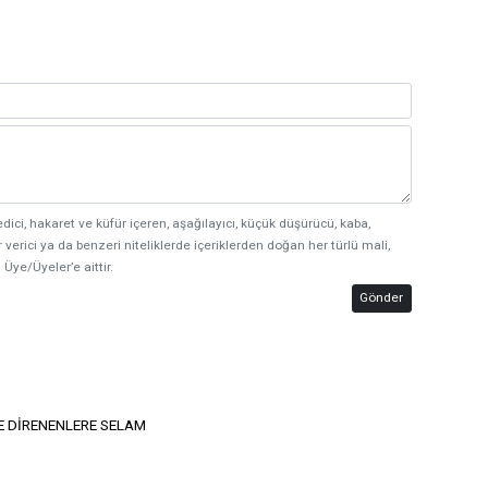
edici, hakaret ve küfür içeren, aşağılayıcı, küçük düşürücü, kaba,
 verici ya da benzeri niteliklerde içeriklerden doğan her türlü mali,
 Üye/Üyeler’e aittir.
Gönder
E DİRENENLERE SELAM