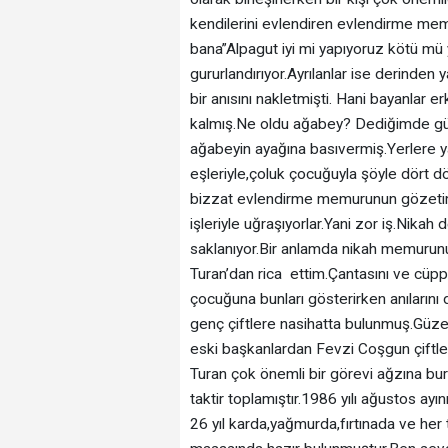
kendilerini evlendiren evlendirme mem
bana”Alpagut iyi mi yapıyoruz kötü mü 
gururlandırıyor.Ayrılanlar ise derinde
bir anısını nakletmişti. Hani bayanlar e
kalmış.Ne oldu ağabey? Dediğimde gü
ağabeyin ayağına basıvermiş.Yerlere 
eşleriyle,çoluk çocuğuyla şöyle dört d
bizzat evlendirme memurunun gözetimind
işleriyle uğraşıyorlar.Yani zor iş.Nikah 
saklanıyor.Bir anlamda nikah memurunun
Turan’dan rica ettim.Çantasını ve cüpp
çocuğuna bunları gösterirken anıların
genç çiftlere nasihatta bulunmuş.Güzel
eski başkanlardan Fevzi Coşgun çiftlere
Turan çok önemli bir görevi ağzına b
taktir toplamıştır.1986 yılı ağustos ayı
26 yıl karda,yağmurda,fırtınada ve her