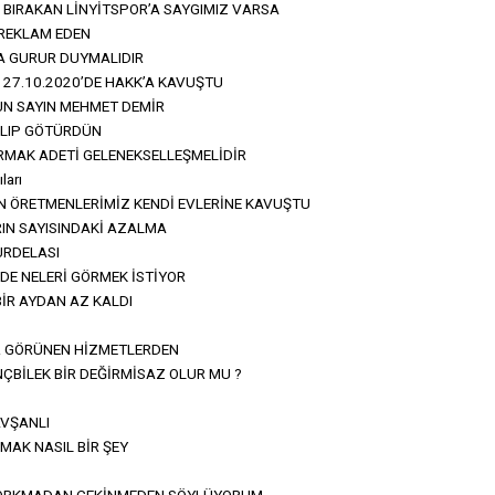
BIRAKAN LİNYİTSPOR’A SAYGIMIZ VARSA
 REKLAM EDEN
A GURUR DUYMALIDIR
 27.10.2020’DE HAKK’A KAVUŞTU
UN SAYIN MEHMET DEMİR
 ALIP GÖTÜRDÜN
RMAK ADETİ GELENEKSELLEŞMELİDİR
ları
N ÖRETMENLERİMİZ KENDİ EVLERİNE KAVUŞTU
IN SAYISINDAKİ AZALMA
URDELASI
İNDE NELERİ GÖRMEK İSTİYOR
İR AYDAN AZ KALDI
 GÖRÜNEN HİZMETLERDEN
BİLEK BİR DEĞİRMİSAZ OLUR MU ?
AVŞANLI
LMAK NASIL BİR ŞEY