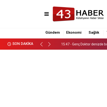
15:47 - Genç Doktor denizde b
22:37 - Meşhur Tavşanlı leblebi
Gündem
Ekonomi
Sağlık
19:04 - Milletçe Referandum B
SON DAKİKA
15:47 - Genç Doktor denizde b
22:37 - Meşhur Tavşanlı leblebi