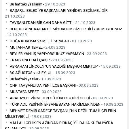
Bu haftaki yazılarım -
29.10.2023
BAŞARILI BELEDİYE BAŞKANLARI YENİDEN SEÇİLMELİDİR -
21.10.2023
TAVŞANLI’DAN BİR CAN DAHA GİTTİ -
21.10.2023
BEN BU GÜNE KADAR BİLMİYORDUM SİZLER BİLİYOR MUYDUNUZ
-
14.10.2023
DOĞA KORUMA ve MİLLİ PARKLAR -
01.10.2023
MUTAHHAR TEMEL -
24.09.2023
BEYLER YANLIŞ YAPIYORSUNUZ YAPMAYIN -
23.09.2023
TRABZONLU ALİ ÇAKIR -
23.09.2023
ABRAHAM LİNCOLN ‘UN YAZDIĞI MEŞHUR MEKTUP -
15.09.2023
30 AĞUSTOS ve 3 EYLÜL -
15.09.2023
Bu haftaki yazılar -
10.09.2023
CHP TAVŞANLI’DA YENİ İLÇE BAŞKANI -
03.09.2023
MUSTAFA SEPET -
03.09.2023
ARABAYI DEVİRMEDEN GÖTÜRECEK BİRİ GELDİ -
03.09.2023
TÜRK ADLİYESİ’NİN EFSANE BAYAN HAKİMLERİNDEN -
19.08.2023
MEHMET DEMİR SADECE TAVŞANLI’NIN DEĞİL TÜM İLÇELERİN
MİLLETVEKİLİ -
19.08.2023
VALİ ALİ ÇELİK EN AZINDAN BİRKAÇ YIL DAHA KÜTAHYA’DA
KALMALIYDI -
19.08.2023