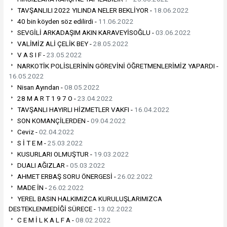
TAVŞANLILI 2022 YILINDA NELER BEKLİYOR -
18.06.2022
40 bin köyden söz edilirdi -
11.06.2022
SEVGİLİ ARKADAŞIM AKIN KARAVEYİSOĞLU -
03.06.2022
VALİMİZ ALİ ÇELİK BEY -
28.05.2022
V A S I F -
23.05.2022
NARKOTİK POLİSLERİNİN GÖREVİNİ ÖĞRETMENLERİMİZ YAPARDI -
16.05.2022
Nisan Ayından -
08.05.2022
28 M A R T 1 9 7 O -
23.04.2022
TAVŞANLI HAYIRLI HİZMETLER VAKFI -
16.04.2022
SON KOMANÇİLERDEN -
09.04.2022
Ceviz -
02.04.2022
S İ T E M -
25.03.2022
KUSURLARI OLMUŞTUR -
19.03.2022
DUALI AĞIZLAR -
05.03.2022
AHMET ERBAŞ SORU ÖNERGESİ -
26.02.2022
MADE İN -
26.02.2022
YEREL BASIN HALKIMIZCA KURULUŞLARIMIZCA
DESTEKLENMEDİĞİ SÜRECE -
13.02.2022
C E M İ L K A L F A -
08.02.2022