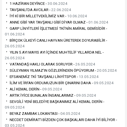
1 HAZİRAN DEYİNCE -
30.06.2024
TAVŞANLI’DA AVCILAR -
22.06.2024
İYİ Kİ BİR MİLLETVEKİLİMİZ VAR -
10.06.2024
ANNE GİBİ YAR TAVŞANLI GİBİ DİYAR OLMAZ -
01.06.2024
GARP LİNYİTLERİ İŞLETMESİ TKİ’NİN AMİRAL GEMİSİDİR -
01.06.2024
BİRÇOK ÜLKEYİ CANLI HAYVAN ÜRETEREK DOYURABİLİR -
26.05.2024
YILIN 5.AYI MAYIS AYI İÇİNDE MUHTELİF YILLARDA NEL -
26.05.2024
VATANDAŞ HAKLI OLARAK SORUYOR -
26.05.2024
SÜLEYMAN YILMAZ’IN GÖZLERİNDEN ÖPÜYORUM -
20.05.2024
EFSANEMİZ TKİ TAVŞANLI LİNYİTSPOR -
13.05.2024
İLİM VE İRFAN ORDUMUZUN BİR ÇINARINI DAHA -
09.05.2024
ALİ KEMAL DERİN -
09.05.2024
ARTIK İYİCE BUNALAN İNSANLARIMIZ -
09.05.2024
SEVGİLİ YENİ BELEDİYE BAŞKANIMIZ ALİ KEMAL DERİN -
09.05.2024
BEYAZ ZAMBAK LOKANTASI -
04.05.2024
NECDET DEMİRAT’I BİZDEN ÇOK BAŞKALARI DAHA İYİ BİLİYOR -
03.05.2024