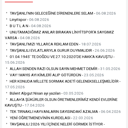
TAVŞANLI’NIN GELECEĞİNE DİRENENLERE SELAM -
06.08.2026
Linyitspor -
06.08.2026
B U T L A N -
04.08.2026
UNUTAMADIĞIMIZ ANILAR BIRAKAN LİNYİTSPOR’A SAYGIMIZ
VARSA -
04.08.2026
TAVŞANLI’MIZI YILLARCA REKLAM EDEN -
18.07.2026
TAVŞANLILI EVLATLARIYLA GURUR DUYMALIDIR -
26.06.2026
01.04.1945’ TE DOĞDU VE 27.10.2020’DE HAKK’A KAVUŞTU -
15.06.2026
ALLAH SENDEN RAZI OLSUN SAYIN MEHMET DEMİR -
31.05.2026
VAY ! MAYIS AYI KİMLERİ ALIP GÖTÜRDÜN -
23.05.2026
HER KONUDA MİLLETE SORMAK ADETİ GELENEKSELLEŞMELİDİR -
17.05.2026
Bülent Alpgut Nisan ayı yazıları -
03.05.2026
ALLAH’A ŞÜKÜRLER OLSUN ÖRETMENLERİMİZ KENDİ EVLERİNE
KAVUŞTU -
17.04.2026
TEK TIRNAKLI HAYVANLARIN SAYISINDAKİ AZALMA -
06.04.2026
YENİ ÖĞRETMENEVİNİN KURDELASI -
22.03.2026
TAVŞANLILI 2026 YILI İÇİNDE NELERİ GÖRMEK İSTİYOR -