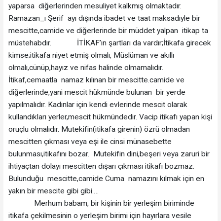
yaparsa diğerlerinden mesuliyet kalkmış olmaktadır.
Ramazan_ı Şerif ayı dışında ibadet ve taat maksadıyle bir
mescitte,camide ve diğerlerinde bir müddet yalpan itikap ta
müstehabdır. İTİKAF’ın şartları da vardır;İtikafa girecek
kimse;itikafa niyet etmiş olmalı, Müslüman ve akıllı
olmalı,cünüp,hayız ve nifas halinde olmamalıdır.
İtikaf,cemaatla namaz kılınan bir mescitte.camide ve
diğerlerinde,yani mescit hükmünde bulunan bir yerde
yapılmalıdır. Kadınlar için kendi evlerinde mescit olarak
kullandıkları yerler,mescit hükmündedir. Vacip itikafı yapan kişi
oruçlu olmalıdır. Mutekifin(itikafa girenin) özrü olmadan
mescitten çıkması veya eşi ile cinsi münasebette
bulunması,itikafını bozar. Mutekifin dini,beşeri veya zaruri bir
ihtiyaçtan dolayı mescitten dışarı çıkması itikafı bozmaz.
Bulunduğu mescitte,camide Cuma namazını kılmak için en
yakın bir mescite gibi gibi….
Merhum babam, bir kişinin bir yerleşim biriminde
itikafa çekilmesinin o yerleşim birimi için hayırlara vesile