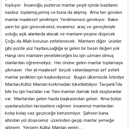
topluyor . İnsanoğlu yüzlerce mantar çeşiti içinde bazılarını
nasılsa toplamış,yemiş ve buna da alışmış. Ama her görülen
mantar maalesef yenilmiyor. Yenilmemesi gerekiyor. Bakın
yarın bir gün göreceksiniz; insanımız araç ve gereçleriyle
soluğu açık alanlarda alacak ve mantarın peşine düşecek.
Çoğu da Allah korusun zehirlenecek. Mantarın diğer ürünler
gibi yüzde yüz faydası,sağlığa iyi gelen bir besin değeri yok.
Hangi cins mantarın yenebileceğini bu işin uzmanı olmuş
olanlardan öğrenmeliyiz. Her önüne gelen mantar toplamaya
çıkmasın. Her yıl maalesef birçok vatandaşımızı sırf zehirli
mantar yedikleri için kaybediyoruz. Bugün ülkemizde İstiridye
Mantarı,Kültür Mantarı korkmadan tüketilebiliyor. Tavşanlı7da
bile bu işin hastaları var; Yani mantarı damak tadı oluşturanlar
var. Mantardan gelen fayda başkasından gelsin. Ama bütün
uyarılara,bütün tavsiyelere rağmen insanımız mantardan
kolay kolay vaz geçeceğe benzemiyor. Şahsen bana
altından yol döşeseniz üzerinden geçip mantar yemeğe
gitmem. Yersem Kültür Mantarı yerim…..