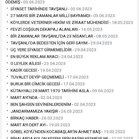
ÖDEMİŞ -
03.06.2023
SİYASET TARİHİNDE TAVŞANLI -
03.06.2023
27 MAYIS BİR ZAMANLAR MİLLİ BAYRAMDI -
03.06.2023
KÖYLERDE VETERİNER HEKİM VE ZİRAAT MÜHENDİSİ -
18.05.2023
FEVZİ COŞGUN DEKAPAJ ALANLARI -
14.05.2023
BİR ZAMANLAR TAVŞANLI’DA 23 NİSAN’LAR -
08.05.2023
TAVŞANLI’DA BEDESTEN İÇİN GERİ SAYIM -
29.04.2023
ÜÇ YERE SİYASET GİRMEMELİDİR -
29.04.2023
EN BÜYÜK REKLAM ARACI -
24.04.2023
O LEYLEK AİLESİ -
23.04.2023
KADİR GECESİ -
19.04.2023
TUVALET DEYİP GEÇMEMELİ -
17.04.2023
BURUK BİR CİMCİK GECESİ -
17.04.2023
KÜTAHYALI 28 MART 1970 TARİHİNİ ASLA -
09.04.2023
MART AYI’NDA -
02.04.2023
BEN ŞAHSEN SEVİNENLERDENİM -
02.04.2023
JANDARMAMIZA YAKIŞIR -
26.03.2023
BİRKAÇ HABER -
26.03.2023
MART AYI DERT AYI -
19.03.2023
GÖBEL KÖYÜ’NDEN KOCABAŞLAR’IN AHMET BAŞ -
19.03.2023
BİNALARDA KOLON KESENLERİN BAŞINI KESMEYE NE -
12.03.2023