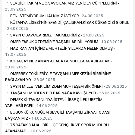
SEVGİLİ HAKİM VE C.SAVCILARIMIZ YENİDEN CÜPPELERİNİ -
23.09.2025
BEN İSTEMİYORUM HALKIMIZ İSTİYOR -
24.08.2025
KÜTAHYA LİSESİ’NİN EFENDİ, ÇALIŞKAN,KİBAR ÖĞRENCİSİ 8 OKUL
-
24.08.2025
SAYIN C.SAVCILARIMIZ HAKİMLERİMİZ -
24.08.2025
ÖMER FARUK ÖZDEMİR’E BAŞARILAR DİLİYORUM -
10.08.2025
HAZİRAN AYI İÇİNDE MUHTELİF YILLARDA NELER OLMUŞ -
13.07.2025
KOCAÇAY NE ZAMAN ACABA GONDOLLARA AÇILACAK -
28.06.2025
ÖMERBEY TOKİLERİYLE TAVŞANLI MERKEZİNİ BİRBİRİNE
BAĞLAYAN YO -
28.06.2025
SAYIN MİLLETVEKİLİMİZDEN MUHTEŞEM BİR ÖNERİ -
28.06.2025
TAVŞANLI MODERN BİR BARINAĞA KAVUŞUYOR -
25.06.2025
DEMEK Kİ TAVŞANLI’DA İSTENİLİRSE ÇİLEK ÜRETİMİ
YAPILABİLECEK -
14.06.2025
BUGÜNKÜ KONUĞUM SEVGİLİ TAVŞANLI ZİRAAT ODASI
BAŞKANIMIZ -
14.06.2025
75 YATAK DAHA - BİR İLÇE GENÇLİK VE SPOR MÜDÜRÜ
ATANAMADI -
10.06.2025