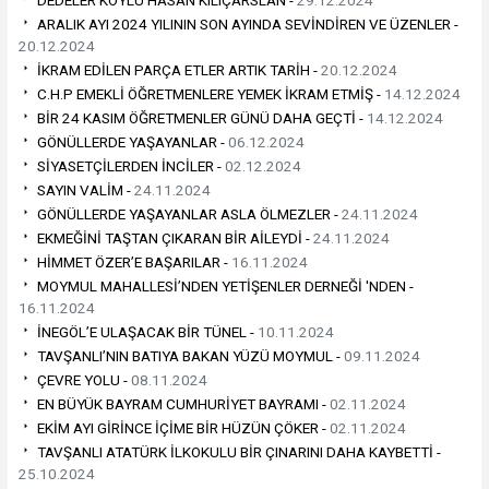
ARALIK AYI 2024 YILININ SON AYINDA SEVİNDİREN VE ÜZENLER -
20.12.2024
İKRAM EDİLEN PARÇA ETLER ARTIK TARİH -
20.12.2024
C.H.P EMEKLİ ÖĞRETMENLERE YEMEK İKRAM ETMİŞ -
14.12.2024
BİR 24 KASIM ÖĞRETMENLER GÜNÜ DAHA GEÇTİ -
14.12.2024
GÖNÜLLERDE YAŞAYANLAR -
06.12.2024
SİYASETÇİLERDEN İNCİLER -
02.12.2024
SAYIN VALİM -
24.11.2024
GÖNÜLLERDE YAŞAYANLAR ASLA ÖLMEZLER -
24.11.2024
EKMEĞİNİ TAŞTAN ÇIKARAN BİR AİLEYDİ -
24.11.2024
HİMMET ÖZER’E BAŞARILAR -
16.11.2024
MOYMUL MAHALLESİ’NDEN YETİŞENLER DERNEĞİ 'NDEN -
16.11.2024
İNEGÖL’E ULAŞACAK BİR TÜNEL -
10.11.2024
TAVŞANLI’NIN BATIYA BAKAN YÜZÜ MOYMUL -
09.11.2024
ÇEVRE YOLU -
08.11.2024
EN BÜYÜK BAYRAM CUMHURİYET BAYRAMI -
02.11.2024
EKİM AYI GİRİNCE İÇİME BİR HÜZÜN ÇÖKER -
02.11.2024
TAVŞANLI ATATÜRK İLKOKULU BİR ÇINARINI DAHA KAYBETTİ -
25.10.2024