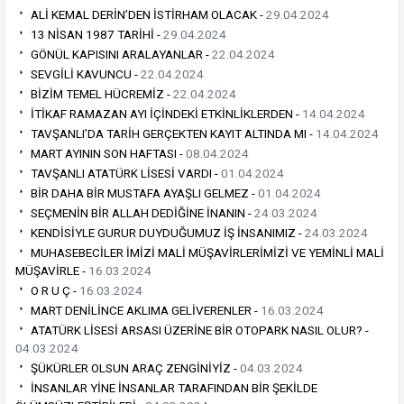
ALİ KEMAL DERİN’DEN İSTİRHAM OLACAK -
29.04.2024
13 NİSAN 1987 TARİHİ -
29.04.2024
GÖNÜL KAPISINI ARALAYANLAR -
22.04.2024
SEVGİLİ KAVUNCU -
22.04.2024
BİZİM TEMEL HÜCREMİZ -
22.04.2024
İTİKAF RAMAZAN AYI İÇİNDEKİ ETKİNLİKLERDEN -
14.04.2024
TAVŞANLI’DA TARİH GERÇEKTEN KAYIT ALTINDA MI -
14.04.2024
MART AYININ SON HAFTASI -
08.04.2024
TAVŞANLI ATATÜRK LİSESİ VARDI -
01.04.2024
BİR DAHA BİR MUSTAFA AYAŞLI GELMEZ -
01.04.2024
SEÇMENİN BİR ALLAH DEDİĞİNE İNANIN -
24.03.2024
KENDİSİYLE GURUR DUYDUĞUMUZ İŞ İNSANIMIZ -
24.03.2024
MUHASEBECİLER İMİZİ MALİ MÜŞAVİRLERİMİZİ VE YEMİNLİ MALİ
MÜŞAVİRLE -
16.03.2024
O R U Ç -
16.03.2024
MART DENİLİNCE AKLIMA GELİVERENLER -
16.03.2024
ATATÜRK LİSESİ ARSASI ÜZERİNE BİR OTOPARK NASIL OLUR? -
04.03.2024
ŞÜKÜRLER OLSUN ARAÇ ZENGİNİYİZ -
04.03.2024
İNSANLAR YİNE İNSANLAR TARAFINDAN BİR ŞEKİLDE