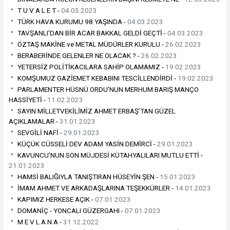
T U V A L E T -
04.03.2023
TÜRK HAVA KURUMU 98 YAŞINDA -
04.03.2023
TAVŞANLI’DAN BİR ACAR BAKKAL GELDİ GEÇTİ -
04.03.2023
ÖZTAŞ MAKİNE ve METAL MÜDÜRLER KURULU -
26.02.2023
BERABERİNDE GELENLER NE OLACAK ? -
26.02.2023
YETERSİZ POLİTİKACILARA SAHİP OLAMAMIZ -
19.02.2023
KOMŞUMUZ GAZİEMET KEBABINI TESCİLLENDİRDİ -
19.02.2023
PARLAMENTER HÜSNÜ ORDU’NUN MERHUM BARIŞ MANÇO
HASSİYETİ -
11.02.2023
SAYIN MİLLETVEKİLİMİZ AHMET ERBAŞ’TAN GÜZEL
AÇIKLAMALAR -
31.01.2023
SEVGİLİ NAFİ -
29.01.2023
KÜÇÜK CÜSSELİ DEV ADAM YASİN DEMİRCİ -
29.01.2023
KAVUNCU’NUN SON MÜJDESİ KÜTAHYALILARI MUTLU ETTİ -
21.01.2023
HAMSİ BALIĞIYLA TANIŞTIRAN HÜSEYİN ŞEN -
15.01.2023
İMAM AHMET VE ARKADAŞLARINA TEŞEKKÜRLER -
14.01.2023
KAPIMIZ HERKESE AÇIK -
07.01.2023
DOMANİÇ - YONCALI GÜZERGAHI -
07.01.2023
M E V L A N A -
31.12.2022