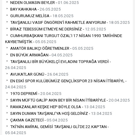
NEDEN OLMASIN BEYLER -
01.06.2025
BAY KAHKAHA -
26.05.2025
GURURUMUZ MELİSA -
18.05.2025
TAVŞANLILI VASIF ÖNGÖREN’İ RAHMETLE ANIYORUM -
18.05.2025
BİRAZ TEBESSÜM ETMEYE NE DERSİNİZ -
12.05.2025
CUMHURBAŞKANI TURGUT ÖZAL’I 17 NİSAN 1993 TARİHİNDE
KAYBETMİŞTİK -
05.05.2025
AMATÖR BALIKÇI ÖĞRETMENLER -
05.05.2025
EN BÜYÜK ARMAĞAN -
04.05.2025
TAVŞANLILI BİR BÜYÜKELÇİ EVLADINI TOPRAĞA VERDİ -
26.04.2025
AVUKATLAR GÜNÜ -
26.04.2025
EN ESKİ SPOR KULÜBÜMÜZ GENÇLİKSPOR 23 NİSAN İTİBARİYL -
24.04.2025
1970 DEPREMİ -
20.04.2025
SAYIN MÜFTÜ GALİP AKIN BEY BİR NİSAN İTİBARİYLE -
20.04.2025
RAMAZANLAR KEŞKE HEP BÖYLE OLSA -
13.04.2025
SAYIN DUMAN TAVŞANLI’YA HOŞ GELDİNİZ -
13.04.2025
ÇAKMA GAZETECİ -
05.04.2025
TKİ’NİN AMİRAL GEMİSİ TAVŞANLI GLİ’DE 22.KAPTAN -
05.04.2025