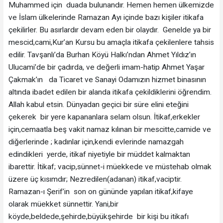
Muhammed için duada bulunandır. Hemen hemen ülkemizde
ve İslam ülkelerinde Ramazan Ayı içinde bazı kişiler itikafa
çekilirler. Bu asırlardır devam eden bir olaydır. Genelde ya bir
mescid,cami,Kur’an Kursu bu amaçla itikafa çekilenlere tahsis
edilir. Tavşanlı’da Burhan Köyü Halkı’ndan Ahmet Yıldız’ın
Ulucami’de bir çadırda, ve değerli imam-hatip Ahmet Yaşar
Çakmak’ın da Ticaret ve Sanayi Odamızın hizmet binasının
altında ibadet edilen bir alanda itikafa çekildiklerini öğrendim.
Allah kabul etsin. Dünyadan geçici bir süre elini eteğini
çekerek bir yere kapananlara selam olsun. İtikaf,erkekler
için,cemaatla beş vakit namaz kılınan bir mescitte,camide ve
diğerlerinde ; kadınlar için,kendi evlerinde namazgah
edindikleri yerde, itikaf niyetiyle bir müddet kalmaktan
ibarettir. İtikaf; vacip,sünnet-i müekkede ve müstehab olmak
üzere üç kısımdır; Nezredilen(adanan) itikaf,vaciptir.
Ramazan-ı Şerif’in son on gününde yapılan itikaf,kifaye
olarak müekket sünnettir. Yani,bir
köyde,beldede,şehirde,büyükşehirde bir kişi bu itikafı