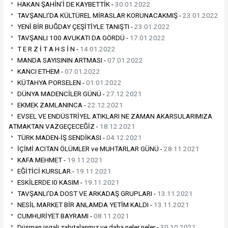
HAKAN ŞAHİN’İ DE KAYBETTİK -
30.01.2022
TAVŞANLI’DA KÜLTÜREL MİRASLAR KORUNACAKMIŞ -
23.01.2022
YENİ BİR BUĞDAY ÇEŞİTİYLE TANIŞTI -
23.01.2022
TAVŞANLI 100 AVUKATI DA GÖRDÜ -
17.01.2022
T E R Z İ T A H S İ N -
14.01.2022
MANDA SAYISININ ARTMASI -
07.01.2022
KANCI ETHEM -
07.01.2022
KÜTAHYA PORSELEN -
01.01.2022
DÜNYA MADENCİLER GÜNÜ -
27.12.2021
EKMEK ZAMLANINCA -
22.12.2021
EVSEL VE ENDÜSTRİYEL ATIKLARI NE ZAMAN AKARSULARIMIZA
ATMAKTAN VAZGEÇECEĞİZ -
18.12.2021
TÜRK MADEN-İŞ SENDİKASI -
04.12.2021
İÇİMİ ACITAN ÖLÜMLER ve MUHTARLAR GÜNÜ -
28.11.2021
KAFA MEHMET -
19.11.2021
EĞİTİCİ KURSLAR -
19.11.2021
ESKİLERDE I0 KASIM -
19.11.2021
TAVŞANLI’DA DOST VE ARKADAŞ GRUPLARI -
13.11.2021
NESİL MARKET BİR ANLAMDA YETİM KALDI -
13.11.2021
CUMHURİYET BAYRAMI -
08.11.2021
Düşman işgali zabıtalarımız ve daha neler neler -
30.10.2021