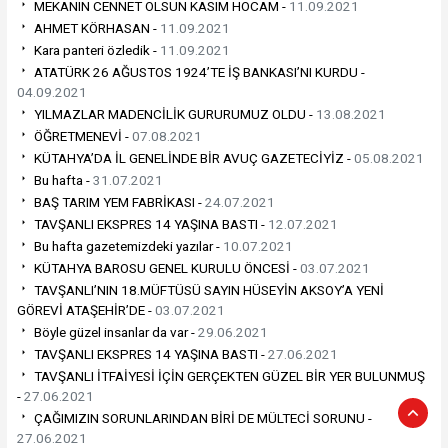
MEKANIN CENNET OLSUN KASIM HOCAM -
11.09.2021
AHMET KÖRHASAN -
11.09.2021
Kara panteri özledik -
11.09.2021
ATATÜRK 26 AĞUSTOS 1924’TE İŞ BANKASI’NI KURDU -
04.09.2021
YILMAZLAR MADENCİLİK GURURUMUZ OLDU -
13.08.2021
ÖĞRETMENEVİ -
07.08.2021
KÜTAHYA’DA İL GENELİNDE BİR AVUÇ GAZETECİYİZ -
05.08.2021
Bu hafta -
31.07.2021
BAŞ TARIM YEM FABRİKASI -
24.07.2021
TAVŞANLI EKSPRES 14 YAŞINA BASTI -
12.07.2021
Bu hafta gazetemizdeki yazılar -
10.07.2021
KÜTAHYA BAROSU GENEL KURULU ÖNCESİ -
03.07.2021
TAVŞANLI’NIN 18.MÜFTÜSÜ SAYIN HÜSEYİN AKSOY’A YENİ
GÖREVİ ATAŞEHİR’DE -
03.07.2021
Böyle güzel insanlar da var -
29.06.2021
TAVŞANLI EKSPRES 14 YAŞINA BASTI -
27.06.2021
TAVŞANLI İTFAİYESİ İÇİN GERÇEKTEN GÜZEL BİR YER BULUNMUŞ
-
27.06.2021
ÇAĞIMIZIN SORUNLARINDAN BİRİ DE MÜLTECİ SORUNU -
27.06.2021