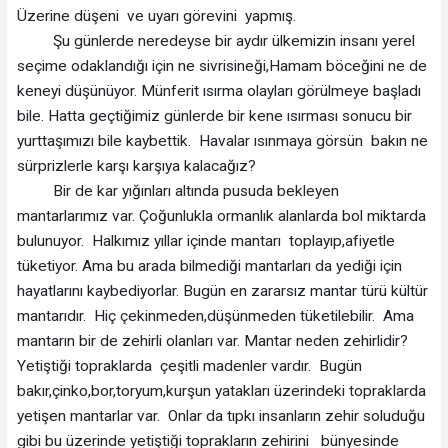
Üzerine düşeni ve uyarı görevini yapmış.
Şu günlerde neredeyse bir aydır ülkemizin insanı yerel
seçime odaklandığı için ne sivrisineği,Hamam böceğini ne de
keneyi düşünüyor. Münferit ısırma olayları görülmeye başladı
bile. Hatta geçtiğimiz günlerde bir kene ısırması sonucu bir
yurttaşımızı bile kaybettik. Havalar ısınmaya görsün bakın ne
sürprizlerle karşı karşıya kalacağız?
Bir de kar yığınları altında pusuda bekleyen
mantarlarımız var. Çoğunlukla ormanlık alanlarda bol miktarda
bulunuyor. Halkımız yıllar içinde mantarı toplayıp,afiyetle
tüketiyor. Ama bu arada bilmediği mantarları da yediği için
hayatlarını kaybediyorlar. Bugün en zararsız mantar türü kültür
mantarıdır. Hiç çekinmeden,düşünmeden tüketilebilir. Ama
mantarın bir de zehirli olanları var. Mantar neden zehirlidir?
Yetiştiği topraklarda çeşitli madenler vardır. Bugün
bakır,çinko,bor,toryum,kurşun yatakları üzerindeki topraklarda
yetişen mantarlar var. Onlar da tıpkı insanların zehir soluduğu
gibi bu üzerinde yetiştiği toprakların zehirini bünyesinde