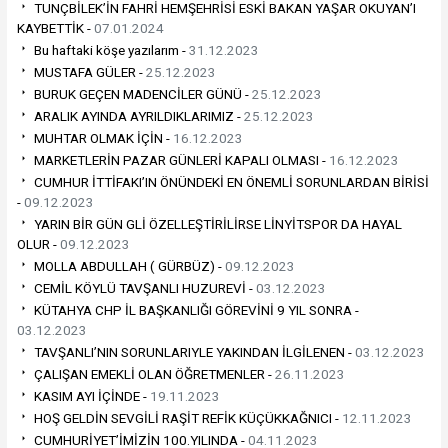
TUNÇBİLEK’İN FAHRİ HEMŞEHRİSİ ESKİ BAKAN YAŞAR OKUYAN’I
KAYBETTİK -
07.01.2024
Bu haftaki köşe yazılarım -
31.12.2023
MUSTAFA GÜLER -
25.12.2023
BURUK GEÇEN MADENCİLER GÜNÜ -
25.12.2023
ARALIK AYINDA AYRILDIKLARIMIZ -
25.12.2023
MUHTAR OLMAK İÇİN -
16.12.2023
MARKETLERİN PAZAR GÜNLERİ KAPALI OLMASI -
16.12.2023
CUMHUR İTTİFAKI’IN ÖNÜNDEKİ EN ÖNEMLİ SORUNLARDAN BİRİSİ
-
09.12.2023
YARIN BİR GÜN GLİ ÖZELLEŞTİRİLİRSE LİNYİTSPOR DA HAYAL
OLUR -
09.12.2023
MOLLA ABDULLAH ( GÜRBÜZ) -
09.12.2023
CEMİL KÖYLÜ TAVŞANLI HUZUREVİ -
03.12.2023
KÜTAHYA CHP İL BAŞKANLIĞI GÖREVİNİ 9 YIL SONRA -
03.12.2023
TAVŞANLI’NIN SORUNLARIYLE YAKINDAN İLGİLENEN -
03.12.2023
ÇALIŞAN EMEKLİ OLAN ÖĞRETMENLER -
26.11.2023
KASIM AYI İÇİNDE -
19.11.2023
HOŞ GELDİN SEVGİLİ RAŞİT REFİK KÜÇÜKKAĞNICI -
12.11.2023
CUMHURİYET’İMİZİN 100.YILINDA -
04.11.2023