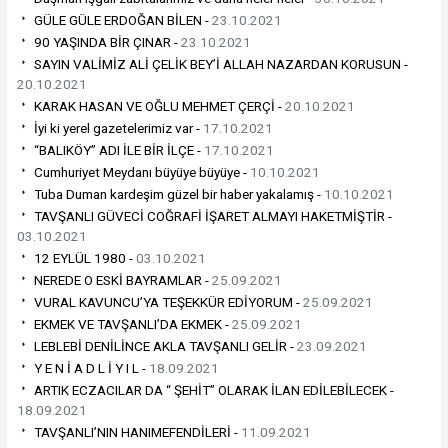
GÜLE GÜLE ERDOĞAN BİLEN -
23.10.2021
90 YAŞINDA BİR ÇINAR -
23.10.2021
SAYIN VALİMİZ ALİ ÇELİK BEY’İ ALLAH NAZARDAN KORUSUN -
20.10.2021
KARAK HASAN VE OĞLU MEHMET ÇERÇİ -
20.10.2021
İyi ki yerel gazetelerimiz var -
17.10.2021
“BALIKÖY” ADI İLE BİR İLÇE -
17.10.2021
Cumhuriyet Meydanı büyüye büyüye -
10.10.2021
Tuba Duman kardeşim güzel bir haber yakalamış -
10.10.2021
TAVŞANLI GÜVECİ COĞRAFİ İŞARET ALMAYI HAKETMİŞTİR -
03.10.2021
12 EYLÜL 1980 -
03.10.2021
NEREDE O ESKİ BAYRAMLAR -
25.09.2021
VURAL KAVUNCU’YA TEŞEKKÜR EDİYORUM -
25.09.2021
EKMEK VE TAVŞANLI’DA EKMEK -
25.09.2021
LEBLEBİ DENİLİNCE AKLA TAVŞANLI GELİR -
23.09.2021
Y E N İ A D L İ Y I L -
18.09.2021
ARTIK ECZACILAR DA “ ŞEHİT” OLARAK İLAN EDİLEBİLECEK -
18.09.2021
TAVŞANLI’NIN HANIMEFENDİLERİ -
11.09.2021