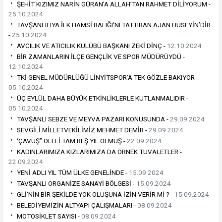
ŞEHİT KIZIMIZ NARİN GÜRAN’A ALLAH’TAN RAHMET DİLİYORUM -
25.10.2024
TAVŞANLILIYA İLK HAMSİ BALIĞI’NI TATTIRAN AJAN HÜSEYİN’DİR
-
25.10.2024
AVCILIK VE ATICILIK KULÜBÜ BAŞKANI ZEKİ DİNÇ -
12.10.2024
BİR ZAMANLARIN İLÇE GENÇLİK VE SPOR MÜDÜRÜYDÜ -
12.10.2024
TKİ GENEL MÜDÜRLÜĞÜ LİNYİTSPOR’A TEK GÖZLE BAKIYOR -
05.10.2024
ÜÇ EYLÜL DAHA BÜYÜK ETKİNLİKLERLE KUTLANMALIDIR -
05.10.2024
TAVŞANLI SEBZE VE MEYVA PAZARI KONUSUNDA -
29.09.2024
SEVGİLİ MİLLETVEKİLİMİZ MEHMET DEMİR -
29.09.2024
‘ÇAVUŞ” ÖLELİ TAM BEŞ YIL OLMUŞ -
22.09.2024
KADINLARIMIZA KIZLARIMIZA DA ÖRNEK TUVALETLER -
22.09.2024
YENİ ADLI YIL TÜM ÜLKE GENELİNDE -
15.09.2024
TAVŞANLI ORGANİZE SANAYİ BÖLGESİ -
15.09.2024
GLİ’NİN BİR ŞEKİLDE YOK OLUŞUNA İZİN VERİR Mİ ? -
15.09.2024
BELEDİYEMİZİN ALTYAPI ÇALIŞMALARI -
08.09.2024
MOTOSİKLET SAYISI -
08.09.2024