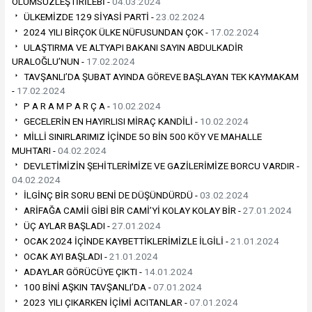
ÖLÜMSÜZLEŞTİRİLEBİ -
04.03.2024
ÜLKEMİZDE 129 SİYASİ PARTİ -
23.02.2024
2024 YILI BİRÇOK ÜLKE NÜFUSUNDAN ÇOK -
17.02.2024
ULAŞTIRMA VE ALTYAPI BAKANI SAYIN ABDULKADİR
URALOĞLU’NUN -
17.02.2024
TAVŞANLI’DA ŞUBAT AYINDA GÖREVE BAŞLAYAN TEK KAYMAKAM
-
17.02.2024
P A R A M P A R Ç A -
10.02.2024
GECELERİN EN HAYIRLISI MİRAÇ KANDİLİ -
10.02.2024
MİLLİ SINIRLARIMIZ İÇİNDE 5O BİN 500 KÖY VE MAHALLE
MUHTARI -
04.02.2024
DEVLETİMİZİN ŞEHİTLERİMİZE VE GAZİLERİMİZE BORCU VARDIR -
04.02.2024
İLGİNÇ BİR SORU BENİ DE DÜŞÜNDÜRDÜ -
03.02.2024
ARİFAĞA CAMİİ GİBİ BİR CAMİ’Yİ KOLAY KOLAY BİR -
27.01.2024
ÜÇ AYLAR BAŞLADI -
27.01.2024
OCAK 2024 İÇİNDE KAYBETTİKLERİMİZLE İLGİLİ -
21.01.2024
OCAK AYI BAŞLADI -
21.01.2024
ADAYLAR GÖRÜCÜYE ÇIKTI -
14.01.2024
100 BİNİ AŞKIN TAVŞANLI’DA -
07.01.2024
2023 YILI ÇIKARKEN İÇİMİ ACITANLAR -
07.01.2024