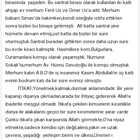
binasında yaşadım. Bu santral binası olarak kullanılan iki katlı
ahşap ev merhum Ferit Us ve Ömer Us’a aitti. Merhum
babam Simav’da hakimken,kendi isteğiyle istifa ettikten
sonra bizleri bu binaya getirmişti. Alt katta santral yine
hizmete devam etmiş,üst katta da bizler bir süre
oturmuştuk.Santral buradan gittikten sonra daha uzun süre
bu evde kiracı kalmıştık. Hasmillere kom,Bulgurlara,
Curamanlara komşu olarak yaşamıştık. Numune
Sokak’ta,merhum Av. Hüsnü Davutoğlu ile komşu olmuştuk.
Merhum kabri A.B.D’de iş insanımız Kasım Abdullah’ın üç katlı
evinin bodrum katı da bir süre evimiz olmuştu.
İTİKAF;Yönelmek,kalmak,durmak anlamındadır. Bir yere
kapanıp dışarıya çıkmadan,arada bir ihtiyaç gidererek Allah’a
ibadetle meşgul olmadır. İtikafa çekilen kimselerin kesinlikle
dünya ile alakalarını geçici bir süre kesmelerine yarar vardır.
Çünkü itikafa çıkan karşısında Allah’ı görmekte,O’na niyaz
etmekte,sadece kendisi için değil,ailesi,yakın ve uzak
çevresi, yaşadığı yerleşim birimi ve ülkesi,Ümmet-i