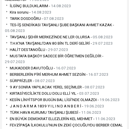
İLGİNÇ BULDUKLARIM -
14.08.2023
Kira sorunu -
14.08.2023
TARIK DOSDOĞRU -
07.08.2023
TES-İŞ SENDİKASI TAVŞANLI ŞUBE BAŞKANI AHMET KAZAK -
05.08.2023
TAVŞANLI ŞEHİR MERKEZİNDE NE LER OLURSA -
05.08.2023
T.H.K’NA TAVŞANLI’DAN 80 BİN TL DERİ GELİRİ -
29.07.2023
HALİT DESTANOĞLU -
29.07.2023
MUSTAFA BAŞKÖY SADECE BİR ÖĞRETMEN DEĞİLDİR -
29.07.2023
MUKADDER DAVUTOĞLU -
16.07.2023
BERBERLERİN PİRİ MERHUM AHMET SEZGİN -
16.07.2023
SÜRPRİZLER -
08.07.2023
9 AY SONRA YAPILACAK YEREL SEÇİMLER -
08.07.2023
KIRTASİYECİLİKTE DOLU DOLU ELLİ YIL -
03.07.2023
KESİN LİNYİTSPOR BUGÜN BAL LİGİ’NDE OLMAZDI -
19.06.2023
J A N D A R M A 1839 Y I L I N D A N B E R İ -
19.06.2023
TÜRK HAVA KURUMU TAVŞANLI ŞUBESİ -
11.06.2023
EN BÜYÜK DEMOKRAT ELLEZLERİN KEL MEHMET -
11.06.2023
FEVZİPAŞA İLKOKULU’NUN EN ZEKİ ÇOCUĞUYDU BERBER CEMAL