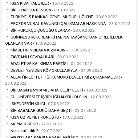
KISA KISA HABERLER -
15.10.2022
BİR UYARI DA BENDEN -
08.10.2022
TÜRKİYE İŞ BANKASI GENEL MÜDÜRLÜĞÜ’NE -
30.09.2022
PROF.DR VURAL KAVUNCU ÇALIŞMALAR HAKKINDA -
23.09.2022
BİR HUKUKÇU ÇOCUĞU OLARAK -
23.09.2022
GUİNNESS REKORLAR KİTABINA TAVŞANLI’DAN GİREBİLECEK
OLANLAR VAR -
17.09.2022
KİMSE FIRINCILARA KIZMASIN -
17.09.2022
TAVŞANLI SEVDALILARI -
09.09.2022
ADALET VE KALKINMA PARTİSİ -
04.09.2022
DEVLET YENİDEN KÖY OKULLARIYLA -
04.09.2022
ALLAH’IN LÜTFETTİĞİ KÖMÜRÜ DEVLETİMİZ ÇIKARMALIDIR -
27.08.2022
BİR BASIN BAYRAMI DAHA GELİP GEÇTİ -
18.08.2022
GLİ ÜNİVERSİTE İŞBİRLİĞİ HAYIRLI OLSUN -
12.08.2022
İSKENDER’İN KILICI -
07.08.2022
BİR BABALAR GÜNÜ DAHA GEÇTİ -
23.07.2022
KISA ÖZ VE NET KONUŞTU -
17.07.2022
MOYMULSPOR -
17.07.2022
Neler kutladık ? -
02.07.2022
HIRSIZLARA KARŞI NE YAPILABİLİR ? -
25.06.2022