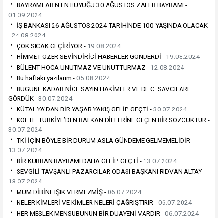
BAYRAMLARIN EN BÜYÜĞÜ 30 AĞUSTOS ZAFER BAYRAMI -
01.09.2024
İŞ BANKASI 26 AĞUSTOS 2024 TARİHİNDE 100 YAŞINDA OLACAK
-
24.08.2024
ÇOK SICAK GEÇİRİYOR -
19.08.2024
HİMMET ÖZER SEVİNDİRİCİ HABERLER GÖNDERDİ -
19.08.2024
BÜLENT HOCA UNUTMAZ VE UNUTTURMAZ -
12.08.2024
Bu haftaki yazılarım -
05.08.2024
BUGÜNE KADAR NİCE SAYIN HAKİMLER VE DE C. SAVCILARI
GÖRDÜK -
30.07.2024
KÜTAHYA’DAN BİR YAŞAR YAKIŞ GELİP GEÇTİ -
30.07.2024
KÖFTE, TÜRKİYE’DEN BALKAN DİLLERİNE GEÇEN BİR SÖZCÜKTÜR -
30.07.2024
TKİ İÇİN BÖYLE BİR DURUM ASLA GÜNDEME GELMEMELİDİR -
13.07.2024
BİR KURBAN BAYRAMI DAHA GELİP GEÇTİ -
13.07.2024
SEVGİLİ TAVŞANLI PAZARCILAR ODASI BAŞKANI RIDVAN ALTAY -
13.07.2024
MUM DİBİNE IŞIK VERMEZMİŞ -
06.07.2024
NELER KİMLERİ VE KİMLER NELERİ ÇAĞRIŞTIRIR -
06.07.2024
HER MESLEK MENSUBUNUN BİR DUAYENİ VARDIR -
06.07.2024