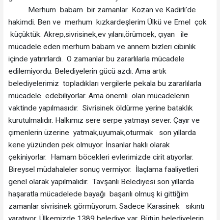
Merhum babam bir zamanlar Kozan ve Kadirli’de
hakimdi. Ben ve merhum kızkardeşlerim Ülkü ve Emel çok
küçüktük. Akrep,sivrisinek,ev yılanı,örümcek, çıyan ile
mücadele eden merhum babam ve annem bizleri cibinlik
içinde yatırırlardı. O zamanlar bu zararlılarla mücadele
edilemiyordu. Belediyelerin gücü azdı. Ama artık
belediyelerimiz topladıkları vergilerle pekala bu zararlılarla
mücadele edebiliyorlar. Ama önemli olan mücadelenin
vaktinde yapılmasıdır. Sivrisinek öldürme yerine bataklık
kurutulmalıdır. Halkımız sere serpe yatmayı sever. Çayır ve
çimenlerin üzerine yatmak,uyumak,oturmak son yıllarda
kene yüzünden pek olmuyor. İnsanlar haklı olarak
çekiniyorlar. Hamam böcekleri evlerimizde cirit atıyorlar.
Bireysel müdahaleler sonuç vermiyor. İlaçlama faaliyetleri
genel olarak yapılmalıdır. Tavşanlı Belediyesi son yıllarda
haşaratla mücadelede bayağı başarılı olmuş ki gittiğim
zamanlar sivrisinek görmüyorum. Sadece Karasinek sıkıntı
yaratıyor. Ülkemizde 1389 belediye var. Bütün belediyelerin