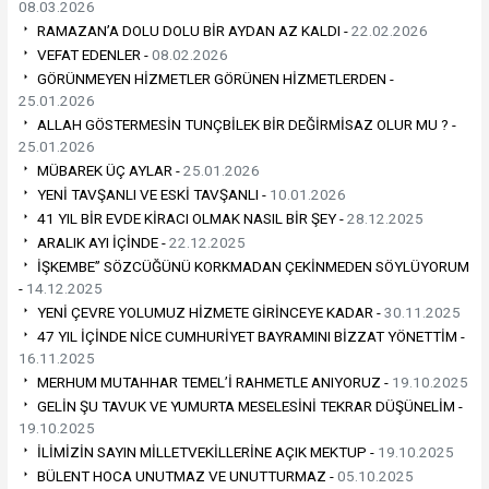
08.03.2026
RAMAZAN’A DOLU DOLU BİR AYDAN AZ KALDI -
22.02.2026
VEFAT EDENLER -
08.02.2026
GÖRÜNMEYEN HİZMETLER GÖRÜNEN HİZMETLERDEN -
25.01.2026
ALLAH GÖSTERMESİN TUNÇBİLEK BİR DEĞİRMİSAZ OLUR MU ? -
25.01.2026
MÜBAREK ÜÇ AYLAR -
25.01.2026
YENİ TAVŞANLI VE ESKİ TAVŞANLI -
10.01.2026
41 YIL BİR EVDE KİRACI OLMAK NASIL BİR ŞEY -
28.12.2025
ARALIK AYI İÇİNDE -
22.12.2025
İŞKEMBE” SÖZCÜĞÜNÜ KORKMADAN ÇEKİNMEDEN SÖYLÜYORUM
-
14.12.2025
YENİ ÇEVRE YOLUMUZ HİZMETE GİRİNCEYE KADAR -
30.11.2025
47 YIL İÇİNDE NİCE CUMHURİYET BAYRAMINI BİZZAT YÖNETTİM -
16.11.2025
MERHUM MUTAHHAR TEMEL’İ RAHMETLE ANIYORUZ -
19.10.2025
GELİN ŞU TAVUK VE YUMURTA MESELESİNİ TEKRAR DÜŞÜNELİM -
19.10.2025
İLİMİZİN SAYIN MİLLETVEKİLLERİNE AÇIK MEKTUP -
19.10.2025
BÜLENT HOCA UNUTMAZ VE UNUTTURMAZ -
05.10.2025