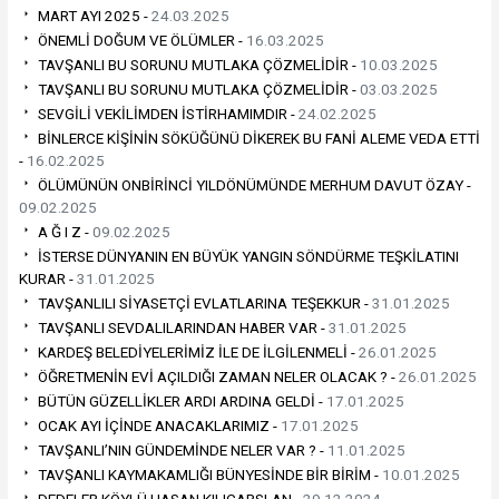
MART AYI 2025 -
24.03.2025
ÖNEMLİ DOĞUM VE ÖLÜMLER -
16.03.2025
TAVŞANLI BU SORUNU MUTLAKA ÇÖZMELİDİR -
10.03.2025
TAVŞANLI BU SORUNU MUTLAKA ÇÖZMELİDİR -
03.03.2025
SEVGİLİ VEKİLİMDEN İSTİRHAMIMDIR -
24.02.2025
BİNLERCE KİŞİNİN SÖKÜĞÜNÜ DİKEREK BU FANİ ALEME VEDA ETTİ
-
16.02.2025
ÖLÜMÜNÜN ONBİRİNCİ YILDÖNÜMÜNDE MERHUM DAVUT ÖZAY -
09.02.2025
A Ğ I Z -
09.02.2025
İSTERSE DÜNYANIN EN BÜYÜK YANGIN SÖNDÜRME TEŞKİLATINI
KURAR -
31.01.2025
TAVŞANLILI SİYASETÇİ EVLATLARINA TEŞEKKUR -
31.01.2025
TAVŞANLI SEVDALILARINDAN HABER VAR -
31.01.2025
KARDEŞ BELEDİYELERİMİZ İLE DE İLGİLENMELİ -
26.01.2025
ÖĞRETMENİN EVİ AÇILDIĞI ZAMAN NELER OLACAK ? -
26.01.2025
BÜTÜN GÜZELLİKLER ARDI ARDINA GELDİ -
17.01.2025
OCAK AYI İÇİNDE ANACAKLARIMIZ -
17.01.2025
TAVŞANLI’NIN GÜNDEMİNDE NELER VAR ? -
11.01.2025
TAVŞANLI KAYMAKAMLIĞI BÜNYESİNDE BİR BİRİM -
10.01.2025
DEDELER KÖYLÜ HASAN KILIÇARSLAN -
29.12.2024