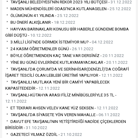
TAVŞANLI BELEDİYESİ’NİN REKOR 2023 YILI BÜTÇESİ -
31.12.2022
MADEN MÜHENDİSLERİ ODASI’NCA KUTLANAGELEN -
25.12.2022
ÖLÜMÜNÜN 41.YILINDA -
25.12.2022
BU ÖNERİ ALKIŞLANIR -
18.12.2022
HAYVAN BARINAKLARI KONUSU BİR HABERLE GÜNDEME BOMBA
GİBİ DÜŞTÜ -
10.12.2022
3.MİLLİ LİGİ’NDE GÖRMEK İSTEMİYOR MU? -
04.12.2022
24 KASIM ÖĞRETMENLER GÜNÜ -
26.11.2022
BÖYLE ÖĞRETMENDEN KAÇ TANE VAR DERSİNİZ -
20.11.2022
YİNE BU GÜNÜ EVLERİNDE KUTLAYAMAYACAKLAR -
20.11.2022
TAVŞANLI’DA ÇORUM’DA VE SERİNHİSAR(DENİZLİ)’DA COĞRAFİ
İŞARET TESCİLİ OLAN LEBLEBİ ÜRETİMİ YAPILIYOR -
12.11.2022
TAVŞANLILI MUTLAKA YENİ BİR CAMİYİ YAPABİLECEK
KAPASİTEDEDİR -
12.11.2022
TAVŞANLI-KÜTAHYA ARASI FİLİZ MİNİBÜSLERİYLE 35 TL -
12.11.2022
ET TEKRARI AHSEN VELEV KANE YÜZ SEKSEN -
12.11.2022
TAVŞANLI’DA SİYASETE YÖN VEREN MAHALLE -
06.11.2022
DAVUT EFE TAVŞANLI’NIN YETİŞTİRDİĞİ NADİDE ÇİÇEKLERDEN
BİRİSİDİR -
31.10.2022
GAZETECİ YILMAZ ÖZDİL -
21.10.2022