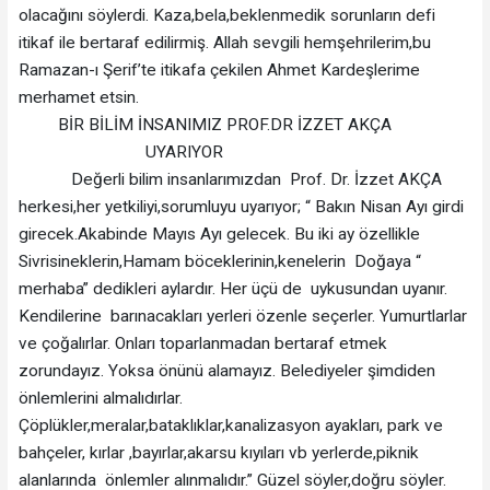
olacağını söylerdi. Kaza,bela,beklenmedik sorunların defi
itikaf ile bertaraf edilirmiş. Allah sevgili hemşehrilerim,bu
Ramazan-ı Şerif’te itikafa çekilen Ahmet Kardeşlerime
merhamet etsin.
BİR BİLİM İNSANIMIZ PROF.DR İZZET AKÇA
UYARIYOR
Değerli bilim insanlarımızdan Prof. Dr. İzzet AKÇA
herkesi,her yetkiliyi,sorumluyu uyarıyor; “ Bakın Nisan Ayı girdi
girecek.Akabinde Mayıs Ayı gelecek. Bu iki ay özellikle
Sivrisineklerin,Hamam böceklerinin,kenelerin Doğaya “
merhaba” dedikleri aylardır. Her üçü de uykusundan uyanır.
Kendilerine barınacakları yerleri özenle seçerler. Yumurtlarlar
ve çoğalırlar. Onları toparlanmadan bertaraf etmek
zorundayız. Yoksa önünü alamayız. Belediyeler şimdiden
önlemlerini almalıdırlar.
Çöplükler,meralar,bataklıklar,kanalizasyon ayakları, park ve
bahçeler, kırlar ,bayırlar,akarsu kıyıları vb yerlerde,piknik
alanlarında önlemler alınmalıdır.” Güzel söyler,doğru söyler.